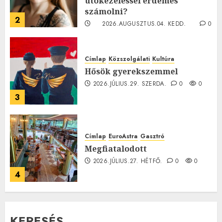
utókezeléssel érdemes
számolni?
2
2026.AUGUSZTUS.04. KEDD.
0
0
Címlap
Közszolgálati
Kultúra
Hősök gyerekszemmel
2026.JÚLIUS.29. SZERDA.
0
0
3
Címlap
EuroAstra
Gasztró
Megfiatalodott
2026.JÚLIUS.27. HÉTFŐ.
0
0
4
KERESÉS