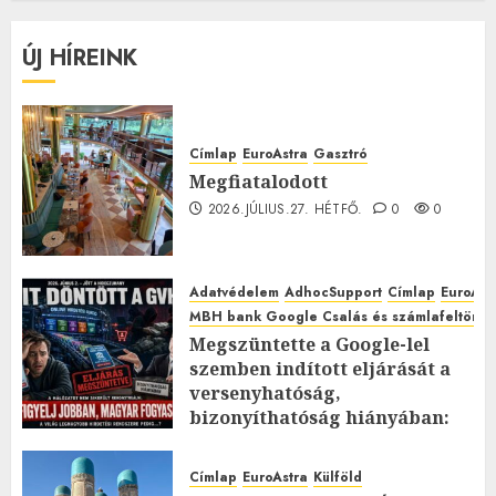
ÚJ HÍREINK
Címlap
EuroAstra
Gasztró
Megfiatalodott
2026.JÚLIUS.27. HÉTFŐ.
0
0
Adatvédelem
AdhocSupport
Címlap
EuroAst
MBH bank Google Csalás és számlafeltörés 
Megszüntette a Google-lel
szemben indított eljárását a
versenyhatóság,
bizonyíthatóság hiányában:
TE mit gondolsz erről?
2026.JÚLIUS.23. CSÜTÖRTÖK.
0
Címlap
EuroAstra
Külföld
0