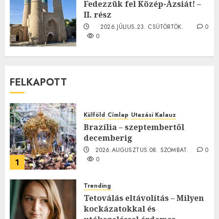
Fedezzük fel Közép-Ázsiát! –
II. rész
2026.JÚLIUS.23. CSÜTÖRTÖK.
0
0
FELKAPOTT
Külföld
Címlap
Utazási Kalauz
Brazília – szeptembertől
decemberig
2026.AUGUSZTUS.08. SZOMBAT.
0
0
1
Trending
Tetoválás eltávolítás – Milyen
kockázatokkal és