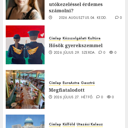
utókezeléssel érdemes
számolni?
2026.AUGUSZTUS.04. KEDD.
0
0
Címlap
Közszolgálati
Kultúra
Hősök gyerekszemmel
2026.JÚLIUS.29. SZERDA.
0
0
Címlap
EuroAstra
Gasztró
Megfiatalodott
2026.JÚLIUS.27. HÉTFŐ.
0
0
Címlap
Külföld
Utazási Kalauz