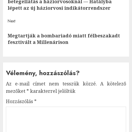
betegellátás a háziorvosoknál — Hatályba
post
lépett az új háziorvosi indikátorrendszer
Next
Megtartják a bombariadó miatt félbeszakadt
Next
fesztivált a Millenárison
post:
Vélemény, hozzászólás?
Az e-mail címet nem tesszük közzé.
A kötelező
mezőket
*
karakterrel jelöltük
Hozzászólás
*