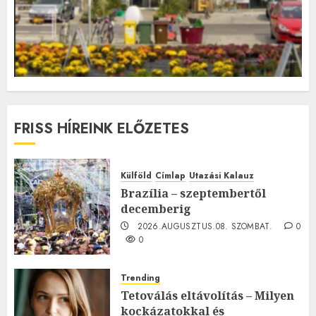
FRISS HÍREINK ELŐZETES
Külföld
Címlap
Utazási Kalauz
Brazília – szeptembertől
decemberig
2026.AUGUSZTUS.08. SZOMBAT.
0
0
Trending
Tetoválás eltávolítás – Milyen
kockázatokkal és