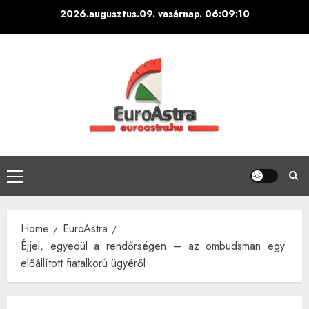
Skip
2026.augusztus.09. vasárnap.
06:09:10
to
content
Primary
Menu
Home
EuroAstra
Éjjel, egyedül a rendőrségen – az ombudsman egy
előállított fiatalkorú ügyéről