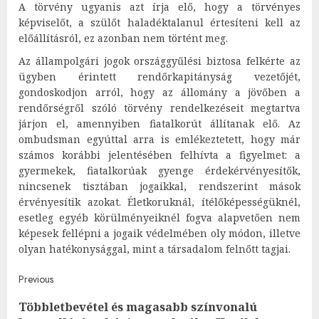
A törvény ugyanis azt írja elő, hogy a törvényes
képviselőt, a szülőt haladéktalanul értesíteni kell az
előállításról, ez azonban nem történt meg.
Az állampolgári jogok országgyűlési biztosa felkérte az
ügyben érintett rendőrkapitányság vezetőjét,
gondoskodjon arról, hogy az állomány a jövőben a
rendőrségről szóló törvény rendelkezéseit megtartva
járjon el, amennyiben fiatalkorút állítanak elő. Az
ombudsman egyúttal arra is emlékeztetett, hogy már
számos korábbi jelentésében felhívta a figyelmet: a
gyermekek, fiatalkorúak gyenge érdekérvényesítők,
nincsenek tisztában jogaikkal, rendszerint mások
érvényesítik azokat. Életkoruknál, ítélőképességüknél,
esetleg egyéb körülményeiknél fogva alapvetően nem
képesek fellépni a jogaik védelmében oly módon, illetve
olyan hatékonysággal, mint a társadalom felnőtt tagjai.
Post
Previous
Többletbevétel és magasabb színvonalú
navigation
Pre