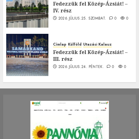
Fedezzük fel Közép-Ázsiát! –
IV. rész
2026.JÚLIUS.25. SZOMBAT.
0
0
Címlap
Külföld
Utazási Kalauz
Fedezzük fel Közép-Ázsiát! –
III. rész
2026.JÚLIUS.24. PÉNTEK.
0
0