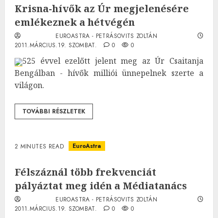
Krisna-hívők az Úr megjelenésére
emlékeznek a hétvégén
EUROASTRA - PETRÁSOVITS ZOLTÁN
2011.MÁRCIUS.19. SZOMBAT.
0
0
525 évvel ezelőtt jelent meg az Úr Csaitanja
Bengálban - hívők milliói ünnepelnek szerte a
világon.
TOVÁBBI RÉSZLETEK
EuroAstra
2 MINUTES READ
Félszáznál több frekvenciát
pályáztat meg idén a Médiatanács
EUROASTRA - PETRÁSOVITS ZOLTÁN
2011.MÁRCIUS.19. SZOMBAT.
0
0