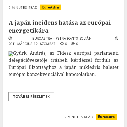
EuroAstra
2 MINUTES READ
A japán incidens hatása az európai
energetikára
EUROASTRA - PETRÁSOVITS ZOLTÁN
2011.MÁRCIUS.19. SZOMBAT.
0
0
Gyürk András, az Fidesz európai parlamenti
delegációvezetője írásbeli kérdéssel fordult az
Európai Bizottsághoz a japán nukleáris baleset
európai konzekvenciáival kapcsolatban.
TOVÁBBI RÉSZLETEK
EuroAstra
2 MINUTES READ