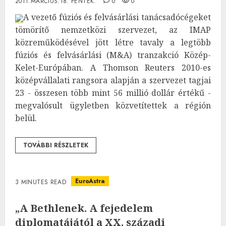
2011.MÁRCIUS.18. PÉNTEK.
0
0
A vezető fúziós és felvásárlási tanácsadócégeket
tömörítő nemzetközi szervezet, az IMAP
közreműködésével jött létre tavaly a legtöbb
fúziós és felvásárlási (M&A) tranzakció Közép-
Kelet-Európában. A Thomson Reuters 2010-es
középvállalati rangsora alapján a szervezet tagjai
23 - összesen több mint 56 millió dollár értékű -
megvalósult ügyletben közvetítettek a régión
belül.
TOVÁBBI RÉSZLETEK
EuroAstra
3 MINUTES READ
„A Bethlenek. A fejedelem
diplomatájától a XX. századi