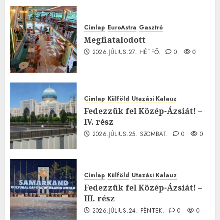
Címlap
EuroAstra
Gasztró
Megfiatalodott
2026.JÚLIUS.27. HÉTFŐ.
0
0
Címlap
Külföld
Utazási Kalauz
Fedezzük fel Közép-Ázsiát! –
IV. rész
2026.JÚLIUS.25. SZOMBAT.
0
0
Címlap
Külföld
Utazási Kalauz
Fedezzük fel Közép-Ázsiát! –
III. rész
2026.JÚLIUS.24. PÉNTEK.
0
0