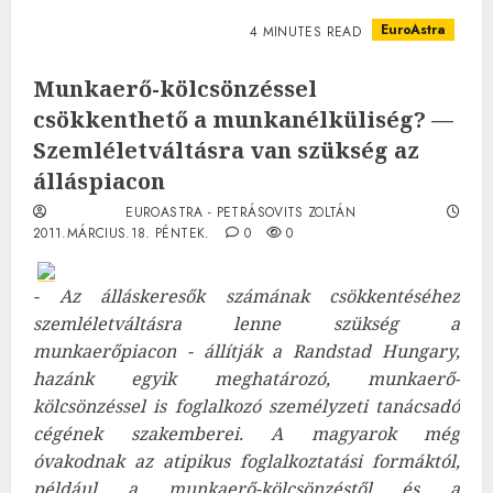
EuroAstra
4 MINUTES READ
Munkaerő-kölcsönzéssel
csökkenthető a munkanélküliség? —
Szemléletváltásra van szükség az
álláspiacon
EUROASTRA - PETRÁSOVITS ZOLTÁN
2011.MÁRCIUS.18. PÉNTEK.
0
0
- Az álláskeresők számának csökkentéséhez
szemléletváltásra lenne szükség a
munkaerőpiacon - állítják a Randstad Hungary,
hazánk egyik meghatározó, munkaerő-
kölcsönzéssel is foglalkozó személyzeti tanácsadó
cégének szakemberei. A magyarok még
óvakodnak az atipikus foglalkoztatási formáktól,
például a munkaerő-kölcsönzéstől és a