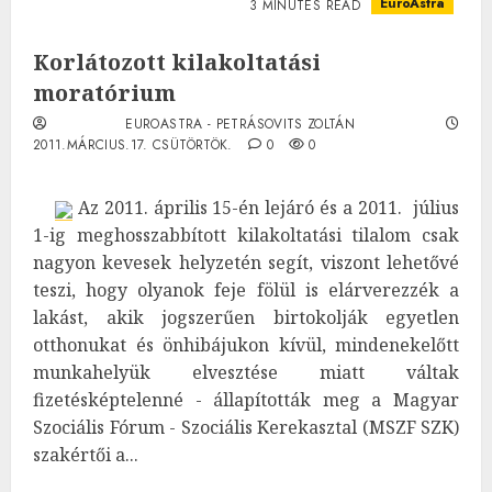
EuroAstra
3 MINUTES READ
Korlátozott kilakoltatási
moratórium
EUROASTRA - PETRÁSOVITS ZOLTÁN
2011.MÁRCIUS.17. CSÜTÖRTÖK.
0
0
Az 2011. április 15-én lejáró és a 2011. július
1-ig meghosszabbított kilakoltatási tilalom csak
nagyon kevesek helyzetén segít, viszont lehetővé
teszi, hogy olyanok feje fölül is elárverezzék a
lakást, akik jogszerűen birtokolják egyetlen
otthonukat és önhibájukon kívül, mindenekelőtt
munkahelyük elvesztése miatt váltak
fizetésképtelenné - állapították meg a Magyar
Szociális Fórum - Szociális Kerekasztal (MSZF SZK)
szakértői a...