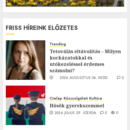
FRISS HÍREINK ELŐZETES
Trending
Tetoválás eltávolítás – Milyen
kockázatokkal és
utókezeléssel érdemes
számolni?
2026.AUGUSZTUS.04. KEDD.
0
0
Címlap
Közszolgálati
Kultúra
Hősök gyerekszemmel
2026.JÚLIUS.29. SZERDA.
0
0