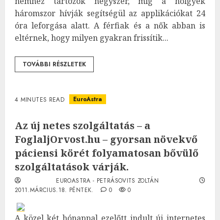
nemhez tartozók négyszer, míg a hölgyek
háromszor hívják segítségül az applikációkat 24
óra leforgása alatt. A férfiak és a nők abban is
eltérnek, hogy milyen gyakran frissítik...
TOVÁBBI RÉSZLETEK
EuroAstra
4 MINUTES READ
Az új netes szolgáltatás – a
FoglaljOrvost.hu – gyorsan növekvő
páciensi körét folyamatosan bővülő
szolgáltatások várják.
EUROASTRA - PETRÁSOVITS ZOLTÁN
2011.MÁRCIUS.18. PÉNTEK.
0
0
A közel két hónappal ezelőtt indult új internetes