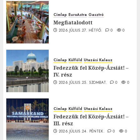
Címlap
EuroAstra
Gasztró
Megfiatalodott
2026.JÚLIUS.27. HÉTFŐ.
0
0
Címlap
Külföld
Utazási Kalauz
Fedezzük fel Közép-Ázsiát! –
IV. rész
2026.JÚLIUS.25. SZOMBAT.
0
0
Címlap
Külföld
Utazási Kalauz
Fedezzük fel Közép-Ázsiát! –
III. rész
2026.JÚLIUS.24. PÉNTEK.
0
0