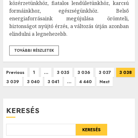
közérzetünkhöz, fiatalos lendületünkhöz, karcsú
formáinkhoz, egészségünkhöz. Belső
energiaforrásaink megújulása örömteli,
biztonságot nyújtó érzés, a változás útján azonban
elindulni a legnehezebb.
TOVÁBBI RÉSZLETEK
Bejegyzések
Previous
1
…
3 035
3 036
3 037
3 038
3 039
3 040
3 041
…
4 440
Next
lapozása
KERESÉS
KERESÉS