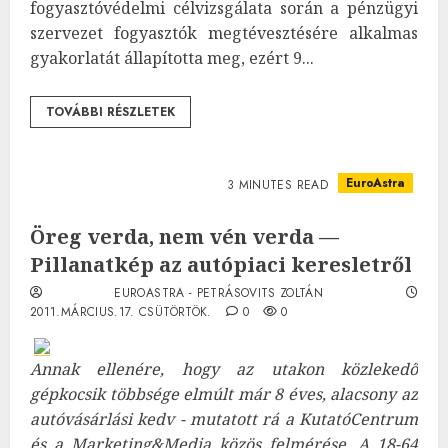
fogyasztóvédelmi célvizsgálata során a pénzügyi
szervezet fogyasztók megtévesztésére alkalmas
gyakorlatát állapította meg, ezért 9...
TOVÁBBI RÉSZLETEK
EuroAstra
3 MINUTES READ
Öreg verda, nem vén verda —
Pillanatkép az autópiaci keresletről
EUROASTRA - PETRÁSOVITS ZOLTÁN
2011.MÁRCIUS.17. CSÜTÖRTÖK.
0
0
Annak ellenére, hogy az utakon közlekedő
gépkocsik többsége elmúlt már 8 éves, alacsony az
autóvásárlási kedv - mutatott rá a KutatóCentrum
és a Marketing&Media közös felmérése. A 18-64