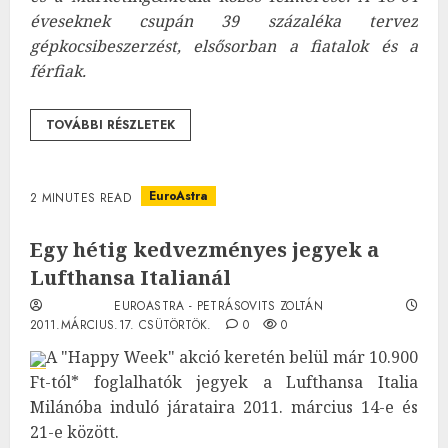
éveseknek csupán 39 százaléka tervez
gépkocsibeszerzést, elsősorban a fiatalok és a
férfiak.
TOVÁBBI RÉSZLETEK
EuroAstra
2 MINUTES READ
Egy hétig kedvezményes jegyek a
Lufthansa Italianál
EUROASTRA - PETRÁSOVITS ZOLTÁN
2011.MÁRCIUS.17. CSÜTÖRTÖK.
0
0
A "Happy Week" akció keretén belül már 10.900
Ft-tól* foglalhatók jegyek a Lufthansa Italia
Milánóba induló járataira 2011. március 14-e és
21-e között.