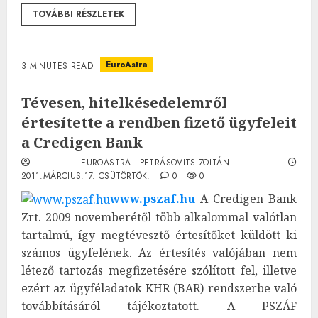
TOVÁBBI RÉSZLETEK
EuroAstra
3 MINUTES READ
Tévesen, hitelkésedelemről
értesítette a rendben fizető ügyfeleit
a Credigen Bank
EUROASTRA - PETRÁSOVITS ZOLTÁN
2011.MÁRCIUS.17. CSÜTÖRTÖK.
0
0
www.pszaf.hu
A Credigen Bank
Zrt. 2009 novemberétől több alkalommal valótlan
tartalmú, így megtévesztő értesítőket küldött ki
számos ügyfelének. Az értesítés valójában nem
létező tartozás megfizetésére szólított fel, illetve
ezért az ügyféladatok KHR (BAR) rendszerbe való
továbbításáról tájékoztatott. A PSZÁF