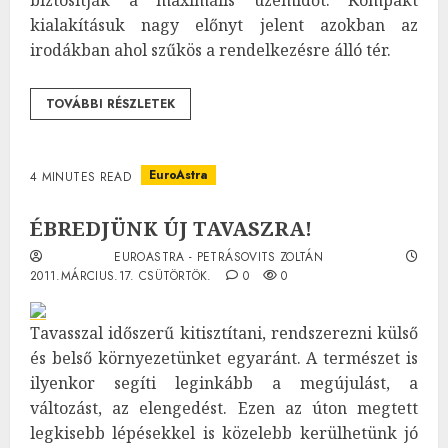
biztosítják a maximális üzemidőt. Kompakt
kialakításuk nagy előnyt jelent azokban az
irodákban ahol szűkös a rendelkezésre álló tér.
TOVÁBBI RÉSZLETEK
EuroAstra
4 MINUTES READ
ÉBREDJÜNK ÚJ TAVASZRA!
EUROASTRA - PETRÁSOVITS ZOLTÁN
2011.MÁRCIUS.17. CSÜTÖRTÖK.
0
0
Tavasszal időszerű kitisztítani, rendszerezni külső
és belső környezetünket egyaránt. A természet is
ilyenkor segíti leginkább a megújulást, a
változást, az elengedést. Ezen az úton megtett
legkisebb lépésekkel is közelebb kerülhetünk jó