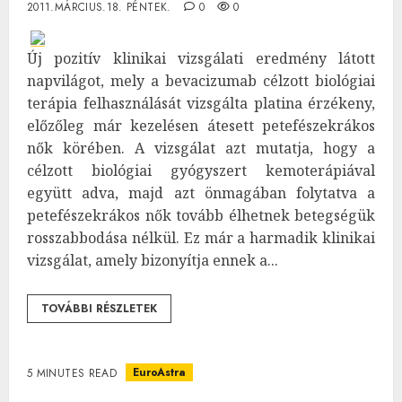
2011.MÁRCIUS.18. PÉNTEK.
0
0
Új pozitív klinikai vizsgálati eredmény látott
napvilágot, mely a bevacizumab célzott biológiai
terápia felhasználását vizsgálta platina érzékeny,
előzőleg már kezelésen átesett petefészekrákos
nők körében. A vizsgálat azt mutatja, hogy a
célzott biológiai gyógyszert kemoterápiával
együtt adva, majd azt önmagában folytatva a
petefészekrákos nők tovább élhetnek betegségük
rosszabbodása nélkül. Ez már a harmadik klinikai
vizsgálat, amely bizonyítja ennek a...
TOVÁBBI RÉSZLETEK
EuroAstra
5 MINUTES READ