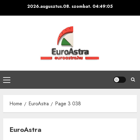
Skip
2026.augusztus.08. szombat.
04:49:06
to
content
Primary
Menu
Home
EuroAstra
Page 3 038
EuroAstra