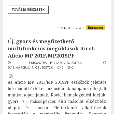
TOVÁBBI RÉSZLETEK
EuroAstra
3 MINUTES READ
Új, gyors és megfizethető
multifunkciós megoldások Ricoh
Aficio MP 201F/MP201SPF
EUROASTRA - PETRÁSOVITS ZOLTÁN
2011.MÁRCIUS.17. CSÜTÖRTÖK.
0
0
Az Aficio MP 201F/MP 201SPF eszközök jelentős
hozzáadott értéket biztosítanak napjaink elfoglalt
munkacsoportjainak. Rövid bemelegedési idejük,
gyors, 7,5 másodperces első másolat elkészítési
idejük és hosszú élettartamú alkatrészeik