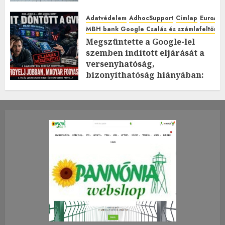
Adatvédelem
AdhocSupport
Címlap
EuroAst
MBH bank Google Csalás és számlafeltörés 
Megszüntette a Google-lel
szemben indított eljárását a
versenyhatóság,
bizonyíthatóság hiányában:
TE mit gondolsz erről?
2026.JÚLIUS.23. CSÜTÖRTÖK.
0
0