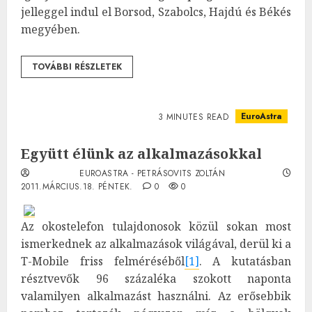
jelleggel indul el Borsod, Szabolcs, Hajdú és Békés
megyében.
TOVÁBBI RÉSZLETEK
EuroAstra
3 MINUTES READ
Együtt élünk az alkalmazásokkal
EUROASTRA - PETRÁSOVITS ZOLTÁN
2011.MÁRCIUS.18. PÉNTEK.
0
0
Az okostelefon tulajdonosok közül sokan most
ismerkednek az alkalmazások világával, derül ki a
T-Mobile friss felméréséből
[1]
. A kutatásban
résztvevők 96 százaléka szokott naponta
valamilyen alkalmazást használni. Az erősebbik