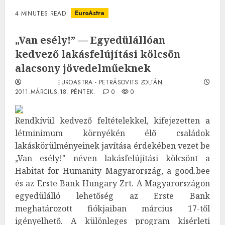
EuroAstra
4 MINUTES READ
„Van esély!” — Egyedülállóan
kedvező lakásfelújítási kölcsön
alacsony jövedelműeknek
EUROASTRA - PETRÁSOVITS ZOLTÁN
2011.MÁRCIUS.18. PÉNTEK.
0
0
Rendkívül kedvező feltételekkel, kifejezetten a
létminimum környékén élő családok
lakáskörülményeinek javítása érdekében vezet be
„Van esély!" néven lakásfelújítási kölcsönt a
Habitat for Humanity Magyarország, a good.bee
és az Erste Bank Hungary Zrt. A Magyarországon
egyedülálló lehetőség az Erste Bank
meghatározott fiókjaiban március 17-től
igényelhető. A különleges program kísérleti