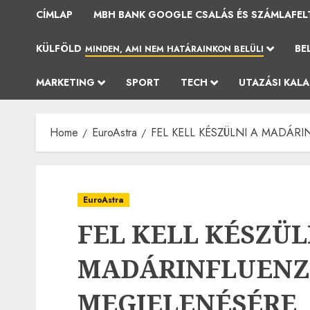
CÍMLAP
MBH BANK GOOGLE CSALÁS ÉS SZÁMLAFEL
KÜLFÖLD
BE
MINDEN, AMI NEM HATÁRAINKON BELÜLI
MARKETING
SPORT
TECH
UTAZÁSI KAL
Home
EuroAstra
FEL KELL KÉSZÜLNI A MADÁRI
EuroAstra
FEL KELL KÉSZÜL
MADÁRINFLUENZ
MEGJELENÉSÉRE