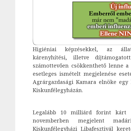
Higiéniai képzésekkel, az állat
kárenyhítési, illetve díjtámogatot
számottevően csökkenthető lenne a
esetleges ismételt megjelenése ese
Agrárgazdasági Kamara elnöke egy l
Kiskunfélegyházán.
Legalább 10 milliárd forint kárt
novemberben megjelent madár
Kiskunfélegyházi Libafesztivál ker