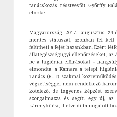
tanácskozás résztvevőit Győrffy Ba
elnöke.
Magyarország 2017. augusztus 24-
mentes státuszát, azonban fel kell
felütheti a fejét hazánkban. Ezért lé
állategészségügyi ellenőrzéseket, az 
be a higiéniai előírásokat – hangsú
elmondta: a Kamara a telepi higién
Tanács (BTT) szakmai közreműködése 
végzettséggel nem rendelkező barom
kötelező, de ingyenes képzést szer
szorgalmazza és segíti egy új, az á
kárenyhítési, illetve díjtámogatott biz