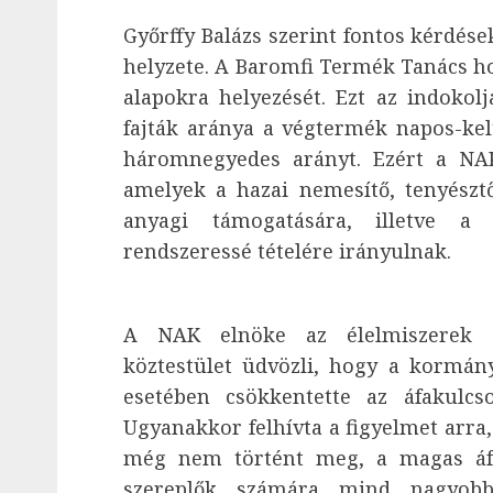
Győrffy Balázs szerint fontos kérdések
helyzete. A Baromfi Termék Tanács ho
alapokra helyezését. Ezt az indokol
fajták aránya a végtermék napos-kel
háromnegyedes arányt. Ezért a NAK
amelyek a hazai nemesítő, tenyésztő
anyagi támogatására, illetve a f
rendszeressé tételére irányulnak.
A NAK elnöke az élelmiszerek áf
köztestület üdvözli, hogy a kormán
esetében csökkentette az áfakulcs
Ugyanakkor felhívta a figyelmet arra
még nem történt meg, a magas áfa
szereplők számára mind nagyobb