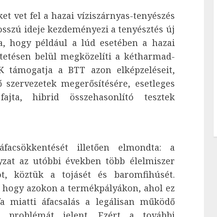
et vet fel a hazai víziszárnyas-tenyészés
sszú ideje kezdeményezi a tenyésztés új
ja, hogy például a lúd esetében a hazai
tetésen belül megközelíti a kétharmad-
 támogatja a BTT azon elképzeléseit,
 szervezetek megerősítésére, esetleges
ajta, hibrid összehasonlító tesztek
acsökkentését illetően elmondta: a
yzat az utóbbi években több élelmiszer
ot, köztük a tojásét és baromfihúsét.
, hogy azokon a termékpályákon, ahol ez
 miatti áfacsalás a legálisan működő
 problémát jelent. Ezért a további