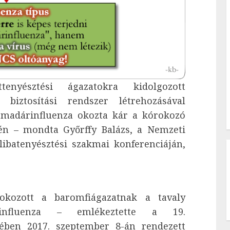
tenyésztési ágazatokra kidolgozott
t biztosítási rendszer létrehozásával
 madárinfluenza okozta kár a kórokozó
tén – mondta Győrffy Balázs, a Nemzeti
ibatenyésztési szakmai konferenciáján,
 okozott a baromfiágazatnak a tavaly
influenza – emlékeztette a 19.
etében 2017. szeptember 8-án rendezett