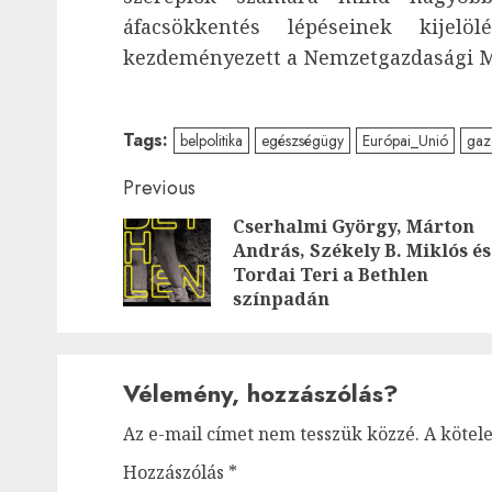
áfacsökkentés lépéseinek kijel
kezdeményezett a Nemzetgazdasági M
Tags:
belpolitika
egészségügy
Európai_Unió
gaz
Post
Previous
Cserhalmi György, Márton
navigation
András, Székely B. Miklós és
Tordai Teri a Bethlen
színpadán
Vélemény, hozzászólás?
Az e-mail címet nem tesszük közzé.
A kötel
Hozzászólás
*