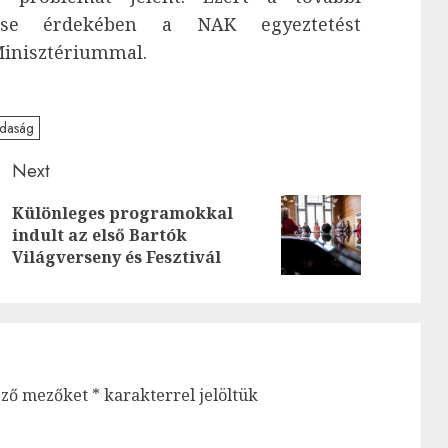
ölése érdekében a NAK egyeztetést
inisztériummal.
daság
Next
Különleges programokkal
Next
Previous
indult az első Bartók
post:
Világverseny és Fesztivál
post:
ező mezőket
*
karakterrel jelöltük