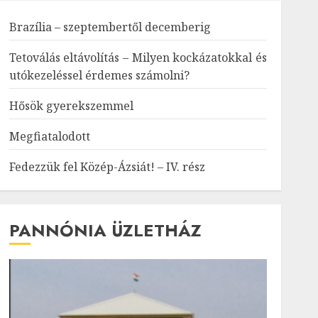
Brazília – szeptembertől decemberig
Tetoválás eltávolítás – Milyen kockázatokkal és
utókezeléssel érdemes számolni?
Hősök gyerekszemmel
Megfiatalodott
Fedezzük fel Közép-Ázsiát! – IV. rész
PANNÓNIA ÜZLETHÁZ