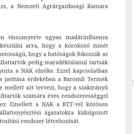
lázs, a Nemzeti Agrárgazdasági Kamara
én visszanyerte ugyan madárinfluenza
 készülni arra, hogy a kórokozó ismét
tfontosságú, hogy a hatóságok fokozzák az
állattartók pedig maradéktalanul tartsák
lyozta a NAK elnöke. Ezzel kapcsolatban
ia javítása érdekében a Baromfi Termék
mellett azt tervezi, hogy a szakirányú
fitartók számára éves rendszerességgel
vez. Emellett a NAK a BTT-vel közösen
llattenyésztési ágazatokra kidolgozott
tosítási rendszer létrehozását.