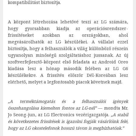
kompatibilitást biztosítja.
A központ létrehozása lehetővé teszi az LG számára,
hogy gyorsabban kiadja az operációsrendszer-
frissítéseket azokban az országokban, ahol
megvásárolhatók az LG készülékei. A vállalat ezzel
biztosítja, hogy a felhasználók a világ különböző részein
ugyanolyan minőségű szolgáltatáshoz jussanak. Az új
szoftverfejlesztő-központ első feladata az Android Oreo
kiadása lesz a hónap második felében az LG G6
készülékekre. A frissítés először Dél-Koreában lesz
elérhető, melyet a legfontosabb piacok követnek majd.
„A terméktámogatás és a felhasználói igények
összehangolása kiemelten fontos az LG-nél”
— mondta Mr.
Jo Seong-jun, az LG Electronics vezérigazgatója.
„A stabil
és következetes frissítések is igazolni fogják vásárlóink felé,
hogy az LG okostelefonok hosszú távon is megbízhatóak.”