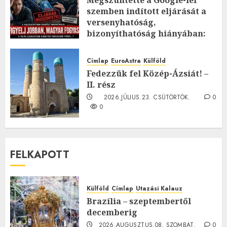
Megszüntette a Google-lel
szemben indított eljárását a
versenyhatóság,
bizonyíthatóság hiányában:
TE mit gondolsz erről?
2026.JÚLIUS.23. CSÜTÖRTÖK.
0
Címlap
EuroAstra
Külföld
0
Fedezzük fel Közép-Ázsiát! –
II. rész
2026.JÚLIUS.23. CSÜTÖRTÖK.
0
0
FELKAPOTT
Külföld
Címlap
Utazási Kalauz
Brazília – szeptembertől
decemberig
2026.AUGUSZTUS.08. SZOMBAT.
0