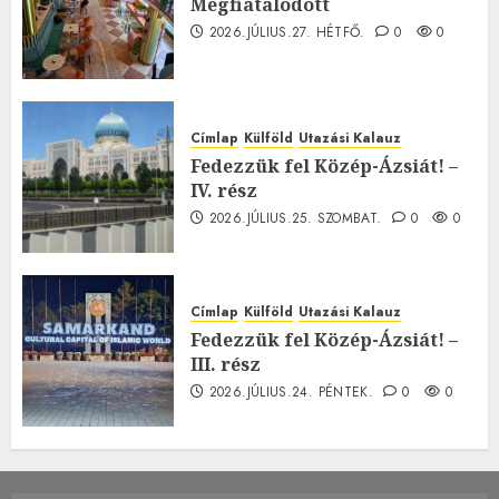
Megfiatalodott
2026.JÚLIUS.27. HÉTFŐ.
0
0
Címlap
Külföld
Utazási Kalauz
Fedezzük fel Közép-Ázsiát! –
IV. rész
2026.JÚLIUS.25. SZOMBAT.
0
0
Címlap
Külföld
Utazási Kalauz
Fedezzük fel Közép-Ázsiát! –
III. rész
2026.JÚLIUS.24. PÉNTEK.
0
0