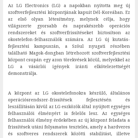
Az LG Electronics (LG) a napokban nyitotta meg új
szoftverfejlesztési központjának kapuit Dél-Koreában. Ez
az első olyan létesítmény, melynek célja, hogy
világszerte gyorsabb és naprakészebb operációs
rendszereket és szoftverfrissítéseket biztosítson az
okostelefon-felhasználók számára. Az LG új kutatás-
fejlesztési kampuszán, a Szöul nyugati részében
található Magok-dongban létrehozott szoftverfejlesztési
központ csupán egy azon törekvések közül, melyekkel az
LG a vásárlói igények iránti elkötelezettségét
demonstrálja.
A központ az LG okostelefonokra készülő, általános
operációsrendszer-frissítések fejlesztésén és
leszállításán kívül az LG eszközök által nyújtott egységes
felhasználói élményért is felelős lesz. Az egységes
felhasználói élmény érdekében az új központ feladata a
frissítések utáni folyamatos tesztelés, amely a hardveres
és szoftveres rendszerek közötti stabilitást, illetve