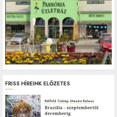
FRISS HÍREINK ELŐZETES
Külföld
Címlap
Utazási Kalauz
Brazília – szeptembertől
decemberig