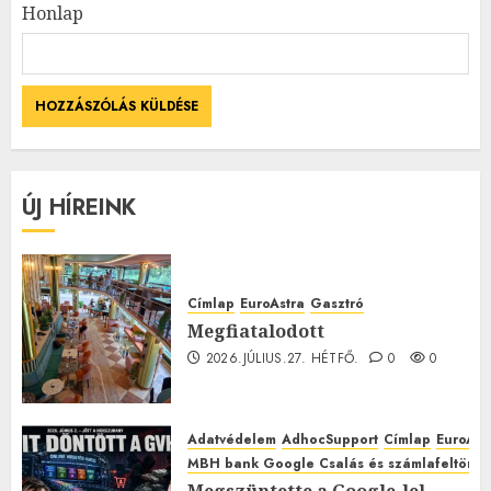
Honlap
ÚJ HÍREINK
Címlap
EuroAstra
Gasztró
Megfiatalodott
2026.JÚLIUS.27. HÉTFŐ.
0
0
Adatvédelem
AdhocSupport
Címlap
EuroAst
MBH bank Google Csalás és számlafeltörés 