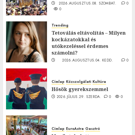
2026.AUGUSZTUS.08. SZOMBAT.
0
0
Trending
Tetoválás eltávolítás – Milyen
kockázatokkal és
utókezeléssel érdemes
számolni?
2026.AUGUSZTUS.04. KEDD.
0
0
Címlap
Közszolgálati
Kultúra
Hősök gyerekszemmel
2026.JÚLIUS.29. SZERDA.
0
0
Címlap
EuroAstra
Gasztró