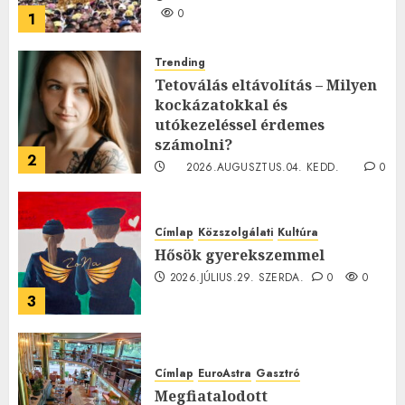
0
1
Trending
Tetoválás eltávolítás – Milyen
kockázatokkal és
utókezeléssel érdemes
számolni?
2
2026.AUGUSZTUS.04. KEDD.
0
0
Címlap
Közszolgálati
Kultúra
Hősök gyerekszemmel
2026.JÚLIUS.29. SZERDA.
0
0
3
Címlap
EuroAstra
Gasztró
Megfiatalodott