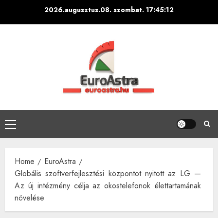
Skip
2026.augusztus.08. szombat.
17:45:13
to
content
Primary
Menu
Home
EuroAstra
Globális szoftverfejlesztési központot nyitott az LG —
Az új intézmény célja az okostelefonok élettartamának
növelése