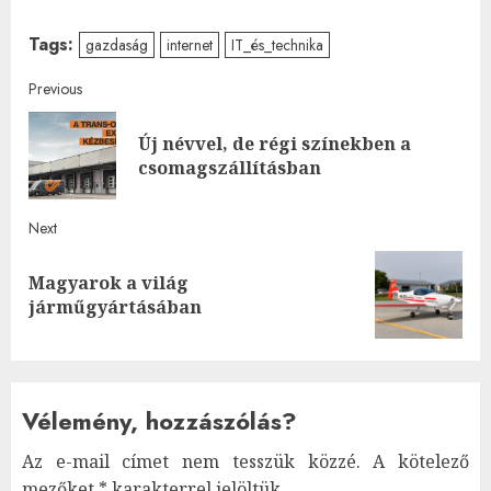
Tags:
gazdaság
internet
IT_és_technika
Post
Previous
navigation
Új névvel, de régi színekben a
Pre
csomagszállításban
post
Next
Magyarok a világ
Next
járműgyártásában
post:
Vélemény, hozzászólás?
Az e-mail címet nem tesszük közzé.
A kötelező
mezőket
*
karakterrel jelöltük