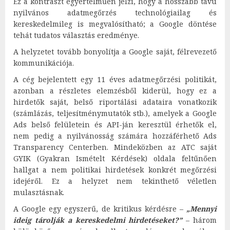
Ez a kontraszt egyértelműen jelzi, hogy a hosszabb távú
nyilvános adatmegőrzés technológiailag és
kereskedelmileg is megvalósítható; a Google döntése
tehát tudatos választás eredménye.
A helyzetet tovább bonyolítja a Google saját, félrevezető
kommunikációja.
A cég bejelentett egy 11 éves adatmegőrzési politikát,
azonban a részletes elemzésből kiderül, hogy ez a
hirdetők saját, belső riportálási adataira vonatkozik
(számlázás, teljesítménymutatók stb.), amelyek a Google
Ads belső felületein és API-ján keresztül érhetők el,
nem pedig a nyilvánosság számára hozzáférhető Ads
Transparency Centerben. Mindeközben az ATC saját
GYIK (Gyakran Ismételt Kérdések) oldala feltűnően
hallgat a nem politikai hirdetések konkrét megőrzési
idejéről. Ez a helyzet nem tekinthető véletlen
mulasztásnak.
A Google egy egyszerű, de kritikus kérdésre –
„Mennyi
ideig tárolják a kereskedelmi hirdetéseket?”
– három