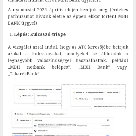
A nyomozást 2025. április elején kezdjük meg. (érdekes
párhuzamot hívunk életre az éppen ekkor történt MBH
BANK üggyel)
Lépés: Kulcsszó-triage
A vizsgálat azzal indul, hogy az ATC keresőjébe beírjuk
azokat a kulcsszavakat, amelyeket az áldozatok a
legnagyobb valószínűséggel használhattak, például
„MBH netbank belépés”, „MBH Bank” vagy
„TakarékBank”.