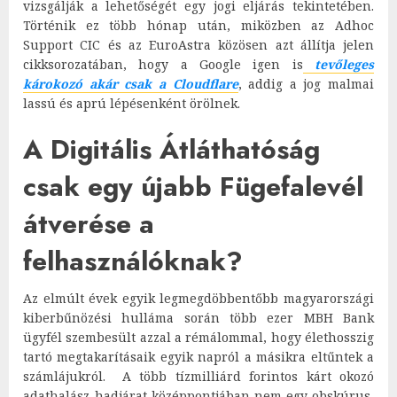
vizsgálják a lehetőségét egy jogi eljárás tekintetében.
Történik ez több hónap után, miközben az Adhoc
Support CIC és az EuroAstra közösen azt állítja jelen
cikksorozatában, hogy a Google igen is
tevőleges
károkozó akár csak a Cloudflare
, addig a jog malmai
lassú és aprú lépésenként örölnek.
A Digitális Átláthatóság
csak egy újabb Fügefalevél
átverése a
felhasználóknak?
Az elmúlt évek egyik legmegdöbbentőbb magyarországi
kiberbűnözési hulláma során több ezer MBH Bank
ügyfél szembesült azzal a rémálommal, hogy élethosszig
tartó megtakarításaik egyik napról a másikra eltűntek a
számlájukról. A több tízmilliárd forintos kárt okozó
adathalász-hadjárat középpontjában nem egy obskúrus,