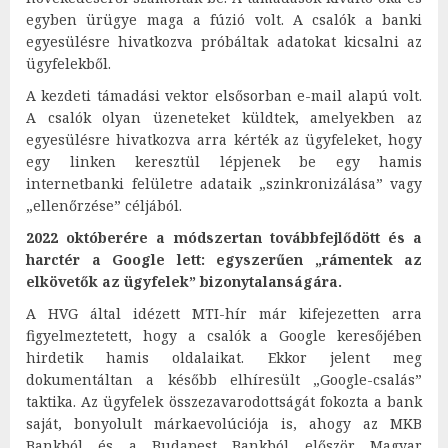
egyben ürügye maga a fúzió volt. A csalók a banki
egyesülésre hivatkozva próbáltak adatokat kicsalni az
ügyfelekből.
A kezdeti támadási vektor elsősorban e-mail alapú volt.
A csalók olyan üzeneteket küldtek, amelyekben az
egyesülésre hivatkozva arra kérték az ügyfeleket, hogy
egy linken keresztül lépjenek be egy hamis
internetbanki felületre adataik „szinkronizálása” vagy
„ellenőrzése” céljából.
2022 októberére a módszertan továbbfejlődött és a
harctér a Google lett: egyszerűen „rámentek az
elkövetők az ügyfelek” bizonytalanságára.
A HVG által idézett MTI-hír már kifejezetten arra
figyelmeztetett, hogy a csalók a Google keresőjében
hirdetik hamis oldalaikat. Ekkor jelent meg
dokumentáltan a később elhíresült „Google-csalás”
taktika. Az ügyfelek összezavarodottságát fokozta a bank
saját, bonyolult márkaevolúciója is, ahogy az MKB
Bankból és a Budapest Bankból először Magyar