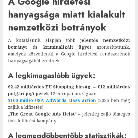
A Google hirdetési
hanyagsága miatt kialakult
nemzetközi botrányok
A kutatásunk alapján több
jelentős nemzetközi
botrányt és kriminalizált ügyet
azonosítottunk,
amelyek közvetlenül a Google hirdetési rendszerének
hanyagságából erednek:
A legkimagaslóbb ügyek:
€2.42 milliárdos EU Shopping bírság
→
€12 milliárdos
polgári jogi perek
12 európai országban
$100 millió USA AdWords class action
(2025-ben még
zajlik a kifizetés)
„The Great Google Ads Heist”
– jelenleg zajló tömeges
fiók-feltörési kampány
A legmegdöbbentőbb statisztikák: