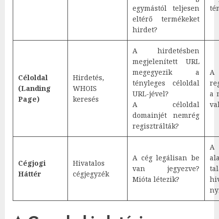
egymástól teljesen
té
eltérő termékeket
hirdet?
A hirdetésben
megjelenített URL
megegyezik a
A
Céloldal
Hirdetés,
tényleges céloldal
re
(Landing
WHOIS
URL-jével?
a 
Page)
keresés
A céloldal
va
domainjét nemrég
regisztrálták?
A
A cég legálisan be
al
Cégjogi
Hivatalos
van jegyezve?
t
Háttér
cégjegyzék
Mióta létezik?
hi
ny