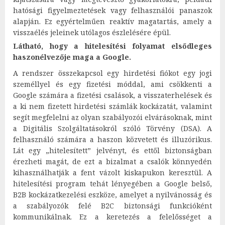
hatósági figyelmeztetések vagy felhasználói panaszok
alapján. Ez egyértelműen reaktív magatartás, amely a
visszaélés jeleinek utólagos észlelésére épül.
Látható, hogy a hitelesítési folyamat elsődleges
haszonélvezője maga a Google.
A rendszer összekapcsol egy hirdetési fiókot egy jogi
személlyel és egy fizetési móddal, ami csökkenti a
Google számára a fizetési csalások, a visszaterhelések és
a ki nem fizetett hirdetési számlák kockázatát, valamint
segít megfelelni az olyan szabályozói elvárásoknak, mint
a Digitális Szolgáltatásokról szóló Törvény (DSA). A
felhasználó számára a haszon közvetett és illuzórikus.
Lát egy „hitelesített” jelvényt, és ettől biztonságban
érezheti magát, de ezt a bizalmat a csalók könnyedén
kihasználhatják a fent vázolt kiskapukon keresztül. A
hitelesítési program tehát lényegében a Google belső,
B2B kockázatkezelési eszköze, amelyet a nyilvánosság és
a szabályozók felé B2C biztonsági funkcióként
kommunikálnak. Ez a keretezés a felelősséget a