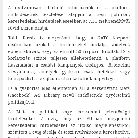
A nyilvánosan elérhető információk és a platform
működésének tesztelése alapján a nem politikai,
kereskedelmi hirdetések esetében az ATC-nek rendkívül
rövid a memóriája.
Több forrás is megerősíti, hogy a GATC központ
elsősorban azokat a hirdetéseket mutatja, amelyek
éppen aktívak, vagy az elmúlt 30 napban futottak. Ez a
korlátozás szinte teljesen ellehetetleníti a platform
használatát a csalási kampányok utólagos, történelmi
vizsgálatára, amelyek gyakran csak hetekkel vagy
hónapokkal a lezajlásuk után kerülnek napvilágra.
Ez a gyakorlat éles ellentétben áll a versenytárs Meta
(Facebook) Ad Library nevű eszközének egyértelmű
politikájával.
A Meta a politikai vagy társadalmi jelentőségű
hirdetéseket 7 évig, míg az EU-ban megjelenő
kereskedelmi hirdetéseket az utolsó megjelenésüktől
számított 1 évig tárolja és teszi nyilvánosan kereshetővé.