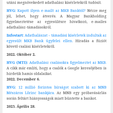
utáni megnövekedett adathalász kísérletekről tudósít.
HVG:
Kapott ilyen e-mailt az MKB Banktól?
Nézze meg
jól, lehet, hogy átverés. A Magyar Bankholding
figyelmeztetése az egyesülésre hivatkozó, e-mailes
adathalász-támadásokról.
Infostart:
Adathalászat – támadási kísérletek indultak az
egyesült MKB Bank ügyfelei ellen.
Híradás a fúziót
követő csalási kísérletekről.
2022. Október 2.
HVG (MTI):
Adathalász csalásokra figyelmeztet az MKB.
A cikk már említi, hogy a csalók a Google keresőjében is
hirdetik hamis oldalaikat.
2022. December 6.
HVG:
12 millió forintos bírságot szabott ki az MNB
Mészáros Lőrinc bankjára.
Az MNB egy próbavásárlás
során feltárt hiányosságok miatt büntette a bankot.
2023.
Április 28.