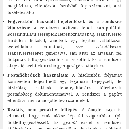
megbízható, ellenőrzött forrásból fog származni, ami
tökéletes álca.
Fegyverként használt bejelentések és a rendszer
kijátszása:
A rendszert aktívan lehet manipulálni.
Rosszindulatú szereplők létrehozhatnak új, szabálysértő
hirdetési fiókokat, amelyek egy legitim vállalkozás
weboldalára mutatnak, ezzel szándékosan
szabálysértéseket generálva, ami akár az ártatlan fél
fiókjának felfüggesztéséhez is vezethet. Ez a rendszer
alapvető architekturális gyengeségére világít rá.
Postafiókcégek használata:
A hitelesítési folyamat
könnyedén teljesíthető egy legálisan bejegyzett, de
kizárólag csalások lebonyolítására létrehozott
postafiókcég dokumentumaival. A rendszer a papírt
ellenőrzi, nem a mögötte lévő szándékot.
Reaktív, nem proaktív fellépés:
A Google maga is
elismeri, hogy csak akkor lép fel szigorúbban (pl.
fiókfelfüggesztéssel), ha
gyanút
észlel a rendszer
kijátszására vagy megtévesztő gyakorlatokra, például