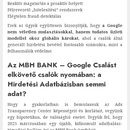
Reaktív magatartás a proaktív helyett
Félrevezető „hitelesítési” rendszerek
Elégtelen fraud-detektálás
Ezek az ügyek együttesen bizonyítják, hogy
a Google
nem véletlen mulasztásokkal, hanem tudatos üzleti
modellel okoz globális károkat
, ahol a csalók által
generált hirdetési bevétel fontosabb számukra, mint a
felhasználók védelme.
Az MBH BANK – Google Csalást
elkövető csalók nyomában: a
Hirdetési Adatbázisban semmi
adat?
Hogy a gyakorlatban is bemutassuk az Ads
Transparency Center képességeit és korlátait, vegyünk
egy hipotetikus, de valósághű esetet. Tegyük fel, hogy
2025 márciusában egy újabb, kifinomult adathalász-
támadási hullám éri az MBH Bank ügyfeleit.