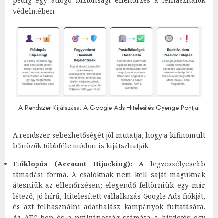
pedig egy átfogó biztonsági ellenőrzés a felhasználók
védelmében.
A Rendszer Kijátszása: A Google Ads Hitelesítés Gyenge Pontjai
A rendszer sebezhetőségét jól mutatja, hogy a kifinomult
bűnözők többféle módon is kijátszhatják:
Fióklopás (Account Hijacking):
A legveszélyesebb
támadási forma. A csalóknak nem kell saját maguknak
átesniük az ellenőrzésen; elegendő feltörniük egy már
létező, jó hírű, hitelesített vállalkozás Google Ads fiókját,
és azt felhasználni adathalász kampányok futtatására.
Az ATC-ben és a nyilvánosság számára a hirdetés egy