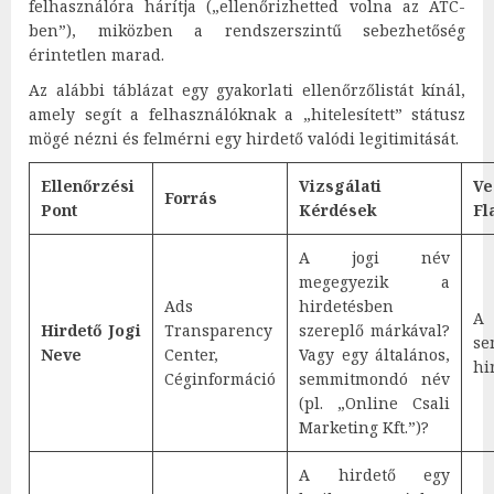
felhasználóra hárítja („ellenőrizhetted volna az ATC-
ben”), miközben a rendszerszintű sebezhetőség
érintetlen marad.
Az alábbi táblázat egy gyakorlati ellenőrzőlistát kínál,
amely segít a felhasználóknak a „hitelesített” státusz
mögé nézni és felmérni egy hirdető valódi legitimitását.
Ellenőrzési
Vizsgálati
Ve
Forrás
Pont
Kérdések
Fl
A jogi név
megegyezik a
Ads
hirdetésben
A
Hirdető Jogi
Transparency
szereplő márkával?
s
Neve
Center,
Vagy egy általános,
hi
Céginformáció
semmitmondó név
(pl. „Online Csali
Marketing Kft.”)?
A hirdető egy