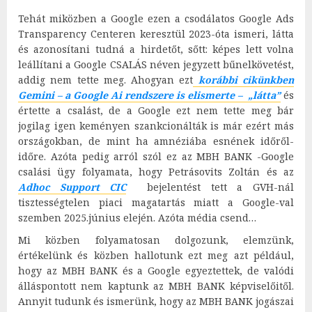
Tehát miközben a Google ezen a csodálatos Google Ads
Transparency Centeren keresztül 2023-óta ismeri, látta
és azonosítani tudná a hirdetőt, sőtt: képes lett volna
leállítani a Google CSALÁS néven jegyzett bűnelkövetést,
addig nem tette meg. Ahogyan ezt
korábbi cikünkben
Gemini – a Google Ai rendszere is elismerte – „látta”
és
értette a csalást, de a Google ezt nem tette meg bár
jogilag igen keményen szankcionálták is már ezért más
országokban, de mint ha amnéziába esnének időről-
időre. Azóta pedig arról szól ez az MBH BANK -Google
csalási ügy folyamata, hogy Petrásovits Zoltán és az
Adhoc Support CIC
bejelentést tett a GVH-nál
tisztességtelen piaci magatartás miatt a Google-val
szemben 2025.június elején. Azóta média csend…
Mi közben folyamatosan dolgozunk, elemzünk,
értékelünk és közben hallotunk ezt meg azt például,
hogy az MBH BANK és a Google egyeztettek, de valódi
álláspontott nem kaptunk az MBH BANK képviselőitől.
Annyit tudunk és ismerünk, hogy az MBH BANK jogászai