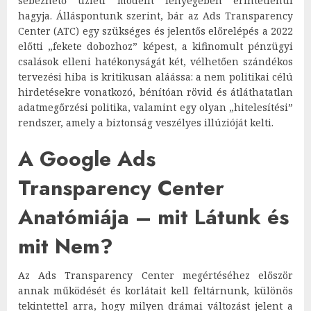
sebezhető üzleti modellt lényegében érintetlenül
hagyja. Álláspontunk szerint, bár az Ads Transparency
Center (ATC) egy szükséges és jelentős előrelépés a 2022
előtti „fekete dobozhoz” képest, a kifinomult pénzügyi
csalások elleni hatékonyságát két, vélhetően szándékos
tervezési hiba is kritikusan aláássa: a nem politikai célú
hirdetésekre vonatkozó, bénítóan rövid és átláthatatlan
adatmegőrzési politika, valamint egy olyan „hitelesítési”
rendszer, amely a biztonság veszélyes illúzióját kelti.
A Google Ads
Transparency Center
Anatómiája – mit Látunk és
mit Nem?
Az Ads Transparency Center megértéséhez először
annak működését és korlátait kell feltárnunk, különös
tekintettel arra, hogy milyen drámai változást jelent a