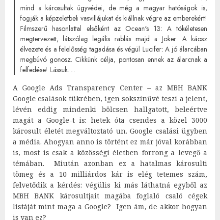
mind a károsultak ügyvédei, de még a magyar hatóságok is,
fogják a képzeletbeli vasvillájukat és kiállnak végre az emberekért!
Filmszerű hasonlattal elsőként az Ocean's 13: A tökéletesen
megtervezett, látszólag legális rablás majd a Joker: A káosz
élvezete és a felelősség tagadása és végül Lucifer: A jó álarcában
megbúvó gonosz. Cikkünk célja, pontosan ennek az álarcnak a
felfedése! Lássuk.....
A Google Ads Transparency Center – az MBH BANK
Google csalások tükrében, igen sokszínűvé teszi a jelent,
lévén eddig mindenki bölcsen hallgatott, beleértve
magát a Google-t is: hetek óta csendes a közel 3000
károsult életét megváltoztató un. Google csalási ügyben
a média. Ahogyan anno is történt ez már jóval korábban
is, most is csak a közösségi életben forrong a levegő a
témában. Miután azonban ez a hatalmas károsulti
tömeg és a 10 milliárdos kár is elég tetemes szám,
felvetődik a kérdés: végülis ki más láthatná egyből az
MBH BANK károsultjait magába foglaló csaló cégek
listáját mint maga a Google? Igen ám, de akkor hogyan
is van ez?