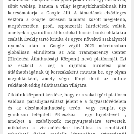
sötét weblap, hanem a világ legmegbízhatóbbnak hitt
keresőmotorja, a Google állt. A támadások elsődleges
vektora a Google keresési találatai között megjelenő,
megtévesztően profi, szponzorált hirdetések voltak,
amelyek a gyanútlan áldozatokat hamis banki oldalakra
csalták. Évekig tartó kritika és egyre növekvő szabályozói
nyomás után a Google végül 2023 márciusában
globálisan elindította az Ads Transparency Center
(Hirdetési Átláthatósági Központ) nevű platformját. Ezt
az eszközt a cég a digitális hirdetési piac
átláthatóságának új korszakaként mutatta be, egy olyan
megoldásként, amely végre fényt derít az online
reklámok eddig átláthatatlan világára.
Cikkünk központi kérdése, hogy ez a sokat ígért platform
valóban paradigmaváltást jelent-e a fogyasztóvédelem
és az elszámoltathatóság terén, vagy csupán egy
gondosan felépített PR-eszköz – egy fügefalevél –,
amelyet a szabályozók megnyugtatására terveztek,
miközben a visszaélésekre továbbra is rendkívül