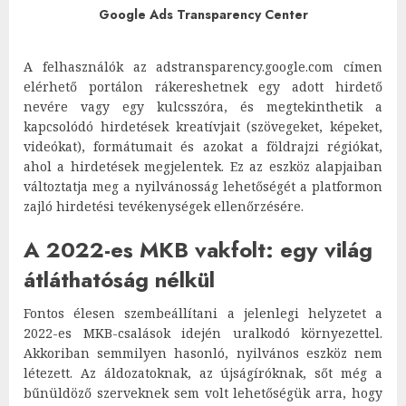
Google Ads Transparency Center
A felhasználók az adstransparency.google.com címen
elérhető portálon rákereshetnek egy adott hirdető
nevére vagy egy kulcsszóra, és megtekinthetik a
kapcsolódó hirdetések kreatívjait (szövegeket, képeket,
videókat), formátumait és azokat a földrajzi régiókat,
ahol a hirdetések megjelentek. Ez az eszköz alapjaiban
változtatja meg a nyilvánosság lehetőségét a platformon
zajló hirdetési tevékenységek ellenőrzésére.
A 2022-es MKB vakfolt: egy világ
átláthatóság nélkül
Fontos élesen szembeállítani a jelenlegi helyzetet a
2022-es MKB-csalások idején uralkodó környezettel.
Akkoriban semmilyen hasonló, nyilvános eszköz nem
létezett. Az áldozatoknak, az újságíróknak, sőt még a
bűnüldöző szerveknek sem volt lehetőségük arra, hogy