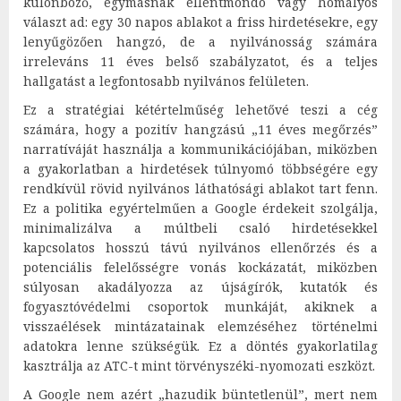
különböző, egymásnak ellentmondó vagy homályos
választ ad: egy 30 napos ablakot a friss hirdetésekre, egy
lenyűgözően hangzó, de a nyilvánosság számára
irreleváns 11 éves belső szabályzatot, és a teljes
hallgatást a legfontosabb nyilvános felületen.
Ez a stratégiai kétértelműség lehetővé teszi a cég
számára, hogy a pozitív hangzású „11 éves megőrzés”
narratíváját használja a kommunikációjában, miközben
a gyakorlatban a hirdetések túlnyomó többségére egy
rendkívül rövid nyilvános láthatósági ablakot tart fenn.
Ez a politika egyértelműen a Google érdekeit szolgálja,
minimalizálva a múltbeli csaló hirdetésekkel
kapcsolatos hosszú távú nyilvános ellenőrzés és a
potenciális felelősségre vonás kockázatát, miközben
súlyosan akadályozza az újságírók, kutatók és
fogyasztóvédelmi csoportok munkáját, akiknek a
visszaélések mintázatainak elemzéséhez történelmi
adatokra lenne szükségük. Ez a döntés gyakorlatilag
kasztrálja az ATC-t mint törvényszéki-nyomozati eszközt.
A Google nem azért „hazudik büntetlenül”, mert nem