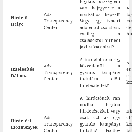
logikus országban
van bejegyezve a
A
Ads
márkához képest?
lo
Hirdető
Transparency
Vagy egy ismert
ma
Helye
Center
adóparadicsomban,
dé
esetleg a
hi
csalásokról hírhedt
joghatóság alatt?
A hirdetőt nemrég,
A 
Ads
közvetlenül a
Hitelesítés
é
Transparency
gyanús kampány
Dátuma
cs
Center
indulása előtt
ke
hitelesítették?
A hirdetőnek van
múltja legitim
hirdetésekkel, vagy
Ni
Ads
csak ezt az egy
el
Hirdetési
Transparency
gyanús kampányt
ko
Előzmények
Center
futtatta? Esetleg
t