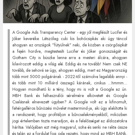
A Google Ads Transparency Center - egy jól megfésült Lucifer és
Jóker keveréke. Látszólag cuki kis bohócsipkás aki úgy táncol
ahogyan az országok "fütyülnek" neki, de közben a csörgősipkát
a fején hordva, megtestesíti Lucifer és Jóker gonoszságát és
Gotham City is büszke lenne arra a mesteri álcára, ahogyan
kilavírozott eddig a világ elé. Eddig és ne tovább! Nem csak NE
tovább, de sehová se úgy, ahogyan eddig, mert ez Magyarország
több mint 5000 polgárának - 2022-től számolva legalább ennyi -
és több mint 10 milliárd összegű kárának, cinikus ....hmmm....
Hogyan mondható ki a tény, hogy mi is volt a Google az ún.
MBH Bank és felhasználói sérelmére elkövetett és Google
Csalásnak elnevezett ügyben? A Google volt az a kifinomult,
fehérgalléros bűnözési művelet mastermind-ja, aki úgy alakította ki
a rendszerét, hogy profitáljon a bűncselekményekből, miközben
jogi értelemben tiszta maradjon, és a felelősséget az áldozatokra
hárítsa. Valójában ezt még magyarul, soha és senki ne rakta össze
és talán ez a fordulat fog oda vezetni, hogy mind az MBH BANk,