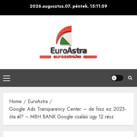
Skip
2026.augusztus.07. péntek.
15:12:00
to
content
Primary
Menu
Home
EuroAstra
Google Ads Transparency Center – de hisz ez 2023-
óta él? – MBH BANK Google csalási ügy 12.rész