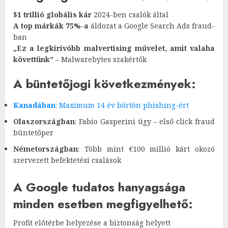
$1 trillió globális kár
2024-ben csalók által
A top márkák 75%-a
áldozat a Google Search Ads fraud-
ban
„Ez a legkirívóbb malvertising művelet, amit valaha
követtünk”
– Malwarebytes szakértők
A büntetőjogi következmények:
Kanadában
: Maximum 14 év börtön phishing-ért
Olaszországban
: Fabio Gasperini ügy – első click fraud
büntetőper
Németországban
: Több mint €100 millió kárt okozó
szervezett befektetési csalások
A Google tudatos hanyagsága
minden esetben megfigyelhető
:
Profit előtérbe helyezése a biztonság helyett