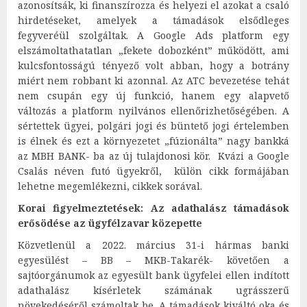
azonosítsák, ki finanszírozza és helyezi el azokat a csaló
hirdetéseket, amelyek a támadások elsődleges
fegyveréül szolgáltak. A Google Ads platform egy
elszámoltathatatlan „fekete dobozként” működött, ami
kulcsfontosságú tényező volt abban, hogy a botrány
miért nem robbant ki azonnal. Az ATC bevezetése tehát
nem csupán egy új funkció, hanem egy alapvető
változás a platform nyilvános ellenőrizhetőségében. A
sértettek ügyei, polgári jogi és büntető jogi értelemben
is élnek és ezt a környezetet „fúzionálta” nagy bankká
az MBH BANK- ba az új tulajdonosi kör. Kvázi a Google
Csalás néven futó ügyekről, külön cikk formájában
lehetne megemlékezni, cikkek sorával.
Korai figyelmeztetések: Az adathalász támadások
erősödése az ügyfélzavar közepette
Közvetlenül a 2022. március 31-i hármas banki
egyesülést – BB – MKB-Takarék- követően a
sajtóorgánumok az egyesült bank ügyfelei ellen indított
adathalász kísérletek számának ugrásszerű
növekedéséről számoltak be. A támadások kiváltó oka és