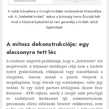
A csalás kulcseleme a Google hirdetési rendszerének kihasználása
volt. A „hitelesített hirdető” státusz a biztonság hamis illúzióját kelti,
mivel a folyamat kijátszható és nem garantálja a hirdető valódi
legitimitását.
A mítosz dekonstrukciója: egy
alacsonyra tett léc
A rendszer alapvető problémája, hogy a „hitelesítés” szó
megtévesztő. A folyamat elsődleges célja nem a hirdető
üzleti gyakorlatának, etikájának vagy szándékának a
vizsgálata, hanem annak a puszta ténynek a
megállapítása, hogy létezik egy számlaképes, valós jogi
entitás. Ez egy üzleti partner-átvilágítási (Know Your
Business – KYB) eljárás, amely a Google saját pénzügyi
és szabályozói kockázatait (pl. számlatartozások,
pénzmosás elleni előírások) hivatott csökkenteni, nem