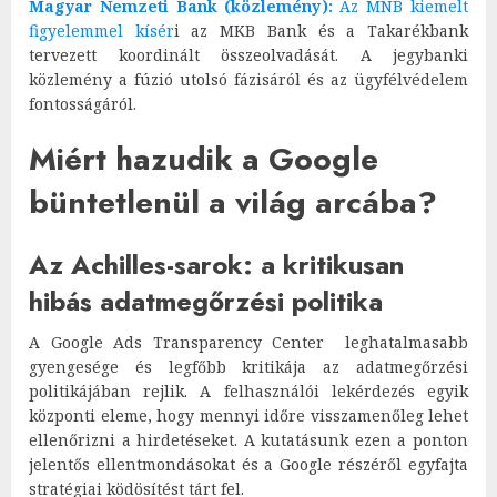
Magyar Nemzeti Bank (közlemény):
Az MNB kiemelt
figyelemmel kísér
i az MKB Bank és a Takarékbank
tervezett koordinált összeolvadását. A jegybanki
közlemény a fúzió utolsó fázisáról és az ügyfélvédelem
fontosságáról.
Miért hazudik a Google
büntetlenül a világ arcába?
Az Achilles-sarok: a kritikusan
hibás adatmegőrzési politika
A Google Ads Transparency Center leghatalmasabb
gyengesége és legfőbb kritikája az adatmegőrzési
politikájában rejlik. A felhasználói lekérdezés egyik
központi eleme, hogy mennyi időre visszamenőleg lehet
ellenőrizni a hirdetéseket. A kutatásunk ezen a ponton
jelentős ellentmondásokat és a Google részéről egyfajta
stratégiai ködösítést tárt fel.