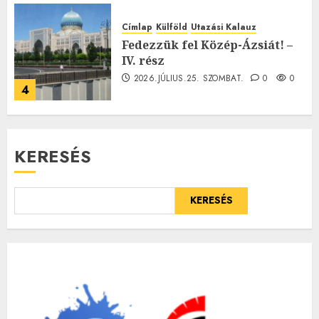
Címlap
Külföld
Utazási Kalauz
Fedezzük fel Közép-Ázsiát! –
IV. rész
2026.JÚLIUS.25. SZOMBAT.
0
0
4
KERESÉS
KERESÉS