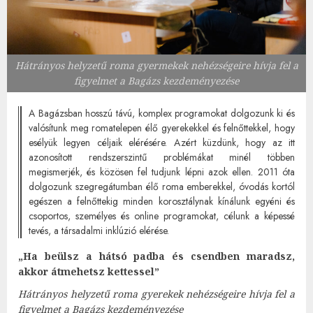
Hátrányos helyzetű roma gyermekek nehézségeire hívja fel a
figyelmet a Bagázs kezdeményezése
A Bagázsban hosszú távú, komplex programokat dolgozunk ki és
valósítunk meg romatelepen élő gyerekekkel és felnőttekkel, hogy
esélyük legyen céljaik elérésére. Azért küzdünk, hogy az itt
azonosított rendszerszintű problémákat minél többen
megismerjék, és közösen fel tudjunk lépni azok ellen. 2011 óta
dolgozunk szegregátumban élő roma emberekkel, óvodás kortól
egészen a felnőttekig minden korosztálynak kínálunk egyéni és
csoportos, személyes és online programokat, célunk a képessé
tevés, a társadalmi inklúzió elérése.
„Ha beülsz a hátsó padba és csendben maradsz,
akkor átmehetsz kettessel”
Hátrányos helyzetű roma gyerekek nehézségeire hívja fel a
figyelmet a Bagázs kezdeményezése