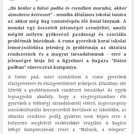
„Ha beülsz a hátsó padba és csendben maradsz, akkor
átmehetsz kettessel”
– mondta általános iskolai tanára
az akkor még Bag romatelepén élő fiatal lánynak. A
mondat egy összetett jelenséget szemléltet, amely
mögött mélyen gyökerező gazdasági és szociális
problémák húzódnak. A roma gyerekek korai iskolai
lemorzsolódása jelenleg is problémája az oktatási
rendszernek és a magyar társadalomnak – erre a
jelenségre hívja fel a figyelmet a Bagázs “Hátsó
padban” elnevezésű kampánya.
A hátsó pad, mint szimbólum a roma gyerekek
elszigetelését és elszigetelődését jelképezi: általában ide
ültetik a problémásnak címkézett tanulókat. Az egyik
legnagyobb akadály, hogy a szegregátumban élő
gyerekek a többségi társadalomtól eltérő, ingerszegény
szociokulturális környezetből kerülnek az iskolákba, az
oktatási rendszer pedig gyakran nem képes erre a
helyzetre megfelelő eszközökkel reagálni. A Bagázs
átfogó kampányának része a “Nálunk, a telepen”