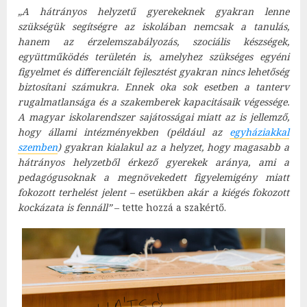
„A hátrányos helyzetű gyerekeknek gyakran lenne
szükségük segítségre az iskolában nemcsak a tanulás,
hanem az érzelemszabályozás, szociális készségek,
együttműködés területén is, amelyhez szükséges egyéni
figyelmet és differenciált fejlesztést gyakran nincs lehetőség
biztosítani számukra. Ennek oka sok esetben a tanterv
rugalmatlansága és a szakemberek kapacitásaik végessége.
A magyar iskolarendszer sajátosságai miatt az is jellemző,
hogy állami intézményekben (például az
egyháziakkal
szemben
) gyakran kialakul az a helyzet, hogy magasabb a
hátrányos helyzetből érkező gyerekek aránya, ami a
pedagógusoknak a megnövekedett figyelemigény miatt
fokozott terhelést jelent – esetükben akár a kiégés fokozott
kockázata is fennáll”
– tette hozzá a szakértő.