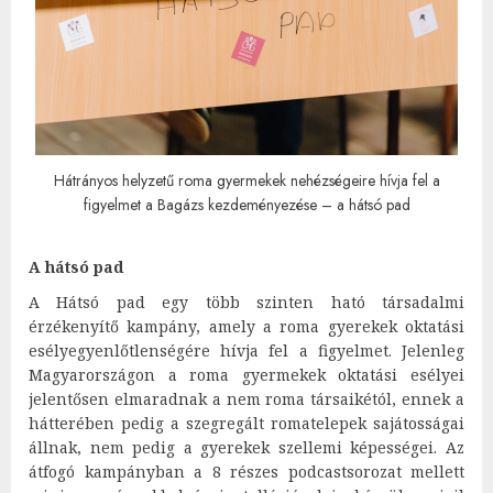
Hátrányos helyzetű roma gyermekek nehézségeire hívja fel a
figyelmet a Bagázs kezdeményezése – a hátsó pad
A hátsó pad
A Hátsó pad egy több szinten ható társadalmi
érzékenyítő kampány, amely a roma gyerekek oktatási
esélyegyenlőtlenségére hívja fel a figyelmet. Jelenleg
Magyarországon a roma gyermekek oktatási esélyei
jelentősen elmaradnak a nem roma társaikétól, ennek a
hátterében pedig a szegregált romatelepek sajátosságai
állnak, nem pedig a gyerekek szellemi képességei. Az
átfogó kampányban a 8 részes podcastsorozat mellett