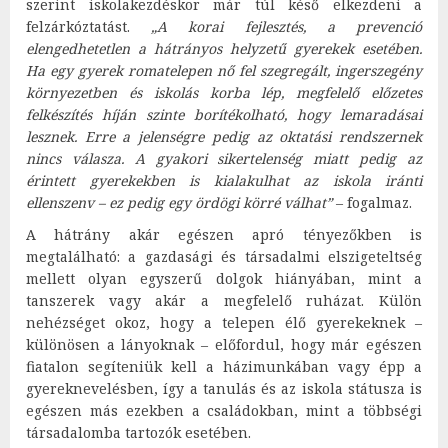
szerint iskolakezdéskor már túl késő elkezdeni a
felzárkóztatást.
„A korai fejlesztés, a prevenció
elengedhetetlen a hátrányos helyzetű gyerekek esetében.
Ha egy gyerek romatelepen nő fel szegregált, ingerszegény
környezetben és iskolás korba lép, megfelelő előzetes
felkészítés híján szinte borítékolható, hogy lemaradásai
lesznek. Erre a jelenségre pedig az oktatási rendszernek
nincs válasza. A gyakori sikertelenség miatt pedig az
érintett gyerekekben is kialakulhat az iskola iránti
ellenszenv – ez pedig egy ördögi körré válhat”
– fogalmaz.
A hátrány akár egészen apró tényezőkben is
megtalálható: a gazdasági és társadalmi elszigeteltség
mellett olyan egyszerű dolgok hiányában, mint a
tanszerek vagy akár a megfelelő ruházat. Külön
nehézséget okoz, hogy a telepen élő gyerekeknek –
különösen a lányoknak – előfordul, hogy már egészen
fiatalon segíteniük kell a házimunkában vagy épp a
gyereknevelésben, így a tanulás és az iskola státusza is
egészen más ezekben a családokban, mint a többségi
társadalomba tartozók esetében.