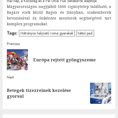
mai nap, a Kiscsillag és a Pál Utcai Fiúk zenekarok alapítója.
Magyarországon nagyjából 1600 cigánytelep található, a
Bagázs ezek közül Bagon és Dányban, szakemberek
bevonásával és önkéntes mentorok segítségével tart
komplex programokat.
Tags:
Hátrányos helyzetű roma gyerekek
hátsó pad
Post
Previous
navigation
Pre
Európa rejtett gyöngyszeme
post
Next
Betegek tízezreinek kezelése
Next
gyorsul
post: