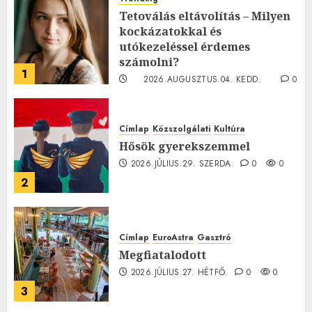
Tetoválás eltávolítás – Milyen
kockázatokkal és
utókezeléssel érdemes
számolni?
1
2026.AUGUSZTUS.04. KEDD.
0
0
Címlap
Közszolgálati
Kultúra
Hősök gyerekszemmel
2026.JÚLIUS.29. SZERDA.
0
0
2
Címlap
EuroAstra
Gasztró
Megfiatalodott
2026.JÚLIUS.27. HÉTFŐ.
0
0
3