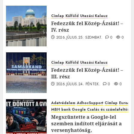
Címlap
Külföld
Utazási Kalauz
Fedezzük fel Közép-Ázsiát! –
IV. rész
2026.JÚLIUS.25. SZOMBAT.
0
0
Címlap
Külföld
Utazási Kalauz
Fedezzük fel Közép-Ázsiát! –
III. rész
2026.JÚLIUS.24. PÉNTEK.
0
0
Adatvédelem
AdhocSupport
Címlap
EuroAst
MBH bank Google Csalás és számlafeltörés 
Megszüntette a Google-lel
szemben indított eljárását a
versenyhatóság,