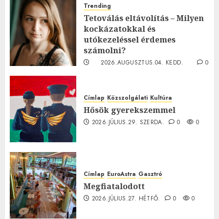
Trending
Tetoválás eltávolítás – Milyen
kockázatokkal és
utókezeléssel érdemes
számolni?
2026.AUGUSZTUS.04. KEDD.
0
0
Címlap
Közszolgálati
Kultúra
Hősök gyerekszemmel
2026.JÚLIUS.29. SZERDA.
0
0
Címlap
EuroAstra
Gasztró
Megfiatalodott
2026.JÚLIUS.27. HÉTFŐ.
0
0