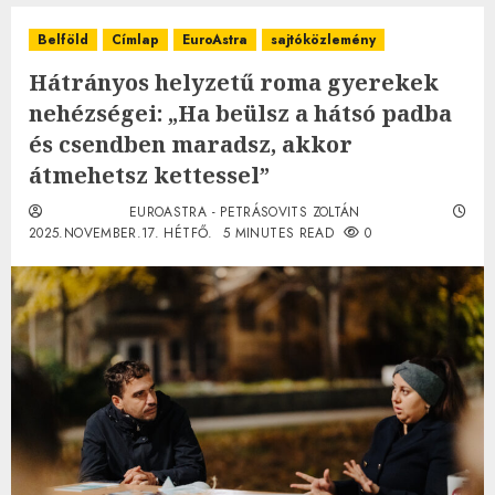
Belföld
Címlap
EuroAstra
sajtóközlemény
Hátrányos helyzetű roma gyerekek
nehézségei: „Ha beülsz a hátsó padba
és csendben maradsz, akkor
átmehetsz kettessel”
EUROASTRA - PETRÁSOVITS ZOLTÁN
2025.NOVEMBER.17. HÉTFŐ.
5 MINUTES READ
0