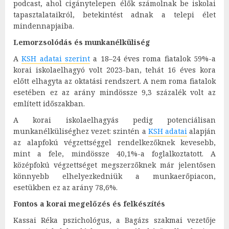
podcast, ahol cigánytelepen élők számolnak be iskolai
tapasztalataikról, betekintést adnak a telepi élet
mindennapjaiba.
Lemorzsolódás és munkanélküliség
A
KSH adatai szerint
a 18–24 éves roma fiatalok 59%-a
korai iskolaelhagyó volt 2023-ban, tehát 16 éves kora
előtt elhagyta az oktatási rendszert. A nem roma fiatalok
esetében ez az arány mindössze 9,3 százalék volt az
említett időszakban.
A korai iskolaelhagyás pedig potenciálisan
munkanélküliséghez vezet: szintén a
KSH adatai
alapján
az alapfokú végzettséggel rendelkezőknek kevesebb,
mint a fele, mindössze 40,1%-a foglalkoztatott. A
középfokú végzettséget megszerzőknek már jelentősen
könnyebb elhelyezkedniük a munkaerőpiacon,
esetükben ez az arány 78,6%.
Fontos a korai megelőzés és felkészítés
Kassai Réka pszichológus, a Bagázs szakmai vezetője