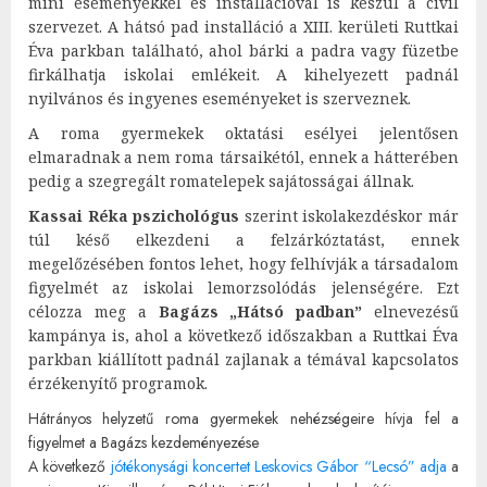
mini eseményekkel és installációval is készül a civil
szervezet. A hátsó pad installáció a XIII. kerületi Ruttkai
Éva parkban található, ahol bárki a padra vagy füzetbe
firkálhatja iskolai emlékeit. A kihelyezett padnál
nyilvános és ingyenes eseményeket is szerveznek.
A roma gyermekek oktatási esélyei jelentősen
elmaradnak a nem roma társaikétól, ennek a hátterében
pedig a szegregált romatelepek sajátosságai állnak.
Kassai Réka pszichológus
szerint iskolakezdéskor már
túl késő elkezdeni a felzárkóztatást, ennek
megelőzésében fontos lehet, hogy felhívják a társadalom
figyelmét az iskolai lemorzsolódás jelenségére. Ezt
célozza meg a
Bagázs „Hátsó padban”
elnevezésű
kampánya is, ahol a következő időszakban a Ruttkai Éva
parkban kiállított padnál zajlanak a témával kapcsolatos
érzékenyítő programok.
Hátrányos helyzetű roma gyermekek nehézségeire hívja fel a
figyelmet a Bagázs kezdeményezése
A következő
jótékonysági koncertet Leskovics Gábor “Lecsó” adja
a