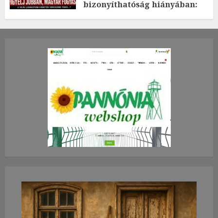
bizonyíthatóság hiányában:
TE mit gondolsz erről?
2026.JÚLIUS.23. CSÜTÖRTÖK.
0
0