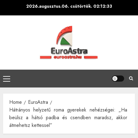
Skip
2026.augusztus.06. csütörtök.
02:12:35
to
content
Primary
Menu
Home
EuroAstra
Hátrányos helyzetű roma gyerekek nehézségei: „Ha
beülsz a hátsó padba és csendben maradsz, akkor
átmehetsz kettessel”