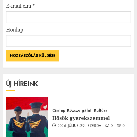
E-mail cím
*
Honlap
ÚJ HÍREINK
Címlap
Közszolgálati
Kultúra
Hősök gyerekszemmel
2026.JÚLIUS.29. SZERDA.
0
0