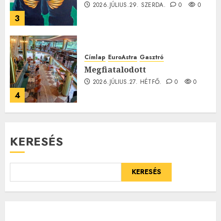
2026.JÚLIUS.29. SZERDA.
0
0
3
Címlap
EuroAstra
Gasztró
Megfiatalodott
2026.JÚLIUS.27. HÉTFŐ.
0
0
4
KERESÉS
KERESÉS