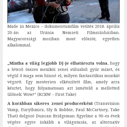
Made in Mexico – dokumentumfilm vetítés 2018. április
20-án az Uránia Nemzeti Filmszínházban.
Magyarországi moziban most először, egyetlen
alkalommal.
„Mintha a világ legjobb DJ-je elhatározta volna
, hogy
a létező összes mexikói zenei stílusból gyúr mixet, és
végül ő maga sem hinné el, milyen fantasztikus munkát
végzett. Egy mesterien elkészített film, amely arra
késztet, hogy folyamatosan azt ismételd a melletted
ülőnek: Wow!” (KCRW – First Take)
A korábban sikeres zenei producerként
(Transvision
Vamp, Eurythmics, Sly & Robbie, Paul McCartney, Take
That) dolgozó Duncan Bridgeman figyelme a 90-es évek
végére egyre inkább a világutazás, az alternatív