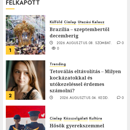
FELKAPOTT
Külföld
Címlap
Utazási Kalauz
Brazília – szeptembertől
decemberig
2026.AUGUSZTUS.08. SZOMBAT.
0
0
1
Trending
Tetoválás eltávolítás – Milyen
kockázatokkal és
utókezeléssel érdemes
számolni?
2
2026.AUGUSZTUS.04. KEDD.
0
0
Címlap
Közszolgálati
Kultúra
Hősök gyerekszemmel