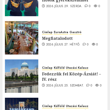
2026.JÚLIUS.29. SZERDA.
0
0
Címlap
EuroAstra
Gasztró
Megfiatalodott
2026.JÚLIUS.27. HÉTFŐ.
0
0
Címlap
Külföld
Utazási Kalauz
Fedezzük fel Közép-Ázsiát! –
IV. rész
2026.JÚLIUS.25. SZOMBAT.
0
0
Címlap
Külföld
Utazási Kalauz