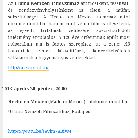
Az
Uránia Nemzeti Filmszínház
art moziként, fesztivál-
és rendezvényhelyszínként is élteti a műfaji
sokszínűséget. A Hecho en Mexico nemcsak mint
dokumentumfilm, hanem mint zenei film is illeszkedik
az egyedi tartalmak vetítésére specializálódott
intézmény arculatába. A 120 éve orfeumnak épült mozi
műsorában ma is fontos szerephez jut a zene: élő
koncertek, zenei közvetítések, koncertfelvételek
váltakoznak a hagyományos vetítésekkel.
http://urania-nf.hu
április 20. péntek, 20.00
Hecho en Mexico
(Made in Mexico) – dokumentumfilm
Uránia Nemzeti Filmszínház, Budapest
https://youtu.be/s8yim7A3ivM