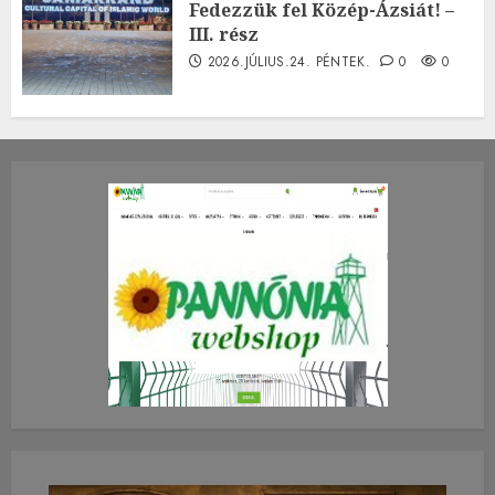
Fedezzük fel Közép-Ázsiát! –
III. rész
2026.JÚLIUS.24. PÉNTEK.
0
0