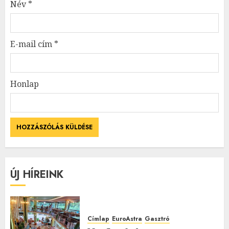
Név
*
E-mail cím
*
Honlap
ÚJ HÍREINK
Címlap
EuroAstra
Gasztró