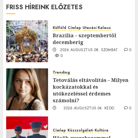
FRISS HÍREINK ELŐZETES
Külföld
Címlap
Utazási Kalauz
Brazília – szeptembertől
decemberig
2026.AUGUSZTUS.08. SZOMBAT.
0
0
Trending
Tetoválás eltávolítás – Milyen
kockázatokkal és
utókezeléssel érdemes
számolni?
2026.AUGUSZTUS.04. KEDD.
0
0
Címlap
Közszolgálati
Kultúra
Hősök gyerekszemmel