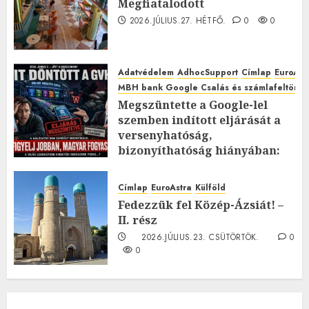
Megfiatalodott
2026.JÚLIUS.27. HÉTFŐ.
0
0
Adatvédelem
AdhocSupport
Címlap
EuroAst
MBH bank Google Csalás és számlafeltörés 
Megszüntette a Google-lel
szemben indított eljárását a
versenyhatóság,
bizonyíthatóság hiányában:
TE mit gondolsz erről?
2026.JÚLIUS.23. CSÜTÖRTÖK.
0
Címlap
EuroAstra
Külföld
0
Fedezzük fel Közép-Ázsiát! –
II. rész
2026.JÚLIUS.23. CSÜTÖRTÖK.
0
0