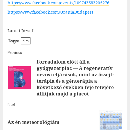
https://www.facebook.com/events/109743583205276
https://www.facebook.com/UraniaBudapest
Lantai József
Tags:
film
Post
Previous
Forradalom előtt áll a
navigation
gyógyszerpiac — A regeneratív
orvosi eljárások, mint az őssejt-
Pre
terápia és a génterápia a
post
következő években feje tetejére
állítják majd a piacot
Next
Next
Az én meteorológiám
post: