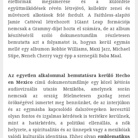
életformák megismerése és a különféle
együttműködések révén létrejövő, kollektív zenei és
művészeti alkotások felé fordult. A Faithless-alapító
Jamie Cattóval létrehozott 1Giant Leap formációja
nemcsak a Grammy-díjat hozta el számára, de az album
készítéséről szóló dokumentumfilm részletesen
bemutatta azt a folyamatot is, hogyan kerül egymás
mellé egy albumon Robbie Williams, Maxi Jazz, Michael
Stipe, Neneh Cherry vagy épp a szenegáli Baba Maal.
Az egyetlen alkalommal bemutatásra kerülő Hecho
en Mexico
című dokumentumfilmje egy közel kétórás
audiovizuális utazás Mexikóba, amelynek során
nemcsak az ország félelmetesen gazdag zenei
örökségével ismertet meg bennünket, de az interjúkon
és az egymásba kapcsolódó dalszövegeken keresztül
olyan fontos és izgalmas kérdések is terítékre kerülnek,
mint a határkérdés, a politikai ellenállás, a nők
helyzete, a spiritualitás és az ünnepek vagy a mexikóiak
valódi kulturális identitása. Ehhez olyan
emblematikus