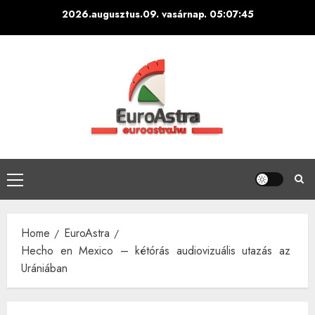
Skip
2026.augusztus.09. vasárnap.
05:07:47
to
content
Primary
Menu
Home
EuroAstra
Hecho en Mexico – kétórás audiovizuális utazás az
Urániában