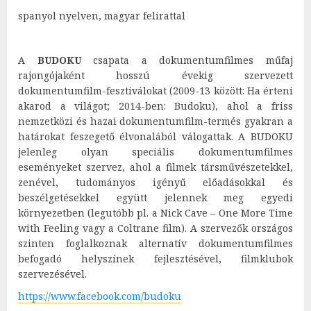
spanyol nyelven, magyar felirattal
A
BUDOKU
csapata a dokumentumfilmes műfaj
rajongójaként hosszú évekig szervezett
dokumentumfilm-fesztiválokat (2009-13 között: Ha érteni
akarod a világot; 2014-ben: Budoku), ahol a friss
nemzetközi és hazai dokumentumfilm-termés gyakran a
határokat feszegető élvonalából válogattak. A BUDOKU
jelenleg olyan speciális dokumentumfilmes
eseményeket szervez, ahol a filmek társművészetekkel,
zenével, tudományos igényű előadásokkal és
beszélgetésekkel együtt jelennek meg egyedi
környezetben (legutóbb pl. a Nick Cave – One More Time
with Feeling vagy a Coltrane film). A szervezők országos
szinten foglalkoznak alternatív dokumentumfilmes
befogadó helyszínek fejlesztésével, filmklubok
szervezésével.
https://www.facebook.com/budoku