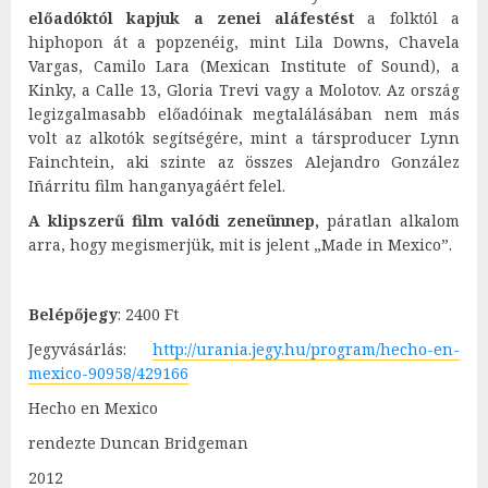
előadóktól kapjuk a zenei aláfestést
a folktól a
hiphopon át a popzenéig, mint Lila Downs, Chavela
Vargas, Camilo Lara (Mexican Institute of Sound), a
Kinky, a Calle 13, Gloria Trevi vagy a Molotov. Az ország
legizgalmasabb előadóinak megtalálásában nem más
volt az alkotók segítségére, mint a társproducer Lynn
Fainchtein, aki szinte az összes Alejandro González
Iñárritu film hanganyagáért felel.
A klipszerű film valódi zeneünnep,
páratlan alkalom
arra, hogy megismerjük, mit is jelent „Made in Mexico”.
Belépőjegy
: 2400 Ft
Jegyvásárlás:
http://urania.jegy.hu/program/hecho-en-
mexico-90958/429166
Hecho en Mexico
rendezte Duncan Bridgeman
2012