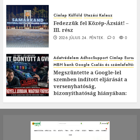
Címlap
Külföld
Utazási Kalauz
Fedezzük fel Közép-Ázsiát! –
III. rész
2026.JÚLIUS.24. PÉNTEK.
0
0
Adatvédelem
AdhocSupport
Címlap
EuroAst
MBH bank Google Csalás és számlafeltörés 
Megszüntette a Google-lel
szemben indított eljárását a
versenyhatóság,
bizonyíthatóság hiányában:
TE mit gondolsz erről?
2026.JÚLIUS.23. CSÜTÖRTÖK.
0
0