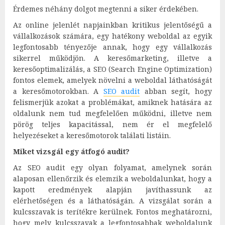
Érdemes néhány dolgot megtenni a siker érdekében.
Az online jelenlét napjainkban kritikus jelentőségű a
vállalkozások számára, egy hatékony weboldal az egyik
legfontosabb tényezője annak, hogy egy vállalkozás
sikerrel működjön. A keresőmarketing, illetve a
keresőoptimalizálás, a SEO (Search Engine Optimization)
fontos elemek, amelyek növelni a weboldal láthatóságát
a keresőmotorokban. A
SEO audit
abban segít, hogy
felismerjük azokat a problémákat, amiknek hatására az
oldalunk nem tud megfelelően működni, illetve nem
pörög teljes kapacitással, nem ér el megfelelő
helyezéseket a keresőmotorok találati listáin.
Miket vizsgál egy átfogó audit?
Az SEO audit egy olyan folyamat, amelynek során
alaposan ellenőrzik és elemzik a weboldalunkat, hogy a
kapott eredmények alapján javíthassunk az
elérhetőségen és a láthatóságán. A vizsgálat során a
kulcsszavak is terítékre kerülnek. Fontos meghatározni,
hogy mely kulcsszavak a legfontosabbak weboldalunk