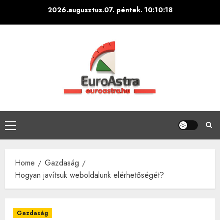
Skip
2026.augusztus.07. péntek.
10:10:19
to
content
Primary
Menu
Home
Gazdaság
Hogyan javítsuk weboldalunk elérhetőségét?
Gazdaság