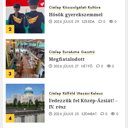
Címlap
Közszolgálati
Kultúra
Hősök gyerekszemmel
2026.JÚLIUS.29. SZERDA.
0
0
2
Címlap
EuroAstra
Gasztró
Megfiatalodott
2026.JÚLIUS.27. HÉTFŐ.
0
0
3
Címlap
Külföld
Utazási Kalauz
Fedezzük fel Közép-Ázsiát! –
IV. rész
2026.JÚLIUS.25. SZOMBAT.
0
0
4