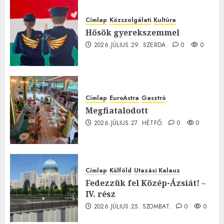
Címlap
Közszolgálati
Kultúra
Hősök gyerekszemmel
2026.JÚLIUS.29. SZERDA.
0
0
Címlap
EuroAstra
Gasztró
Megfiatalodott
2026.JÚLIUS.27. HÉTFŐ.
0
0
Címlap
Külföld
Utazási Kalauz
Fedezzük fel Közép-Ázsiát! –
IV. rész
2026.JÚLIUS.25. SZOMBAT.
0
0