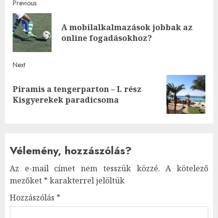
Post
Previous
navigation
A mobilalkalmazások jobbak az
Pre
online fogadásokhoz?
post
Next
Piramis a tengerparton – I. rész
Next
Kisgyerekek paradicsoma
post:
Vélemény, hozzászólás?
Az e-mail címet nem tesszük közzé.
A kötelező
mezőket
*
karakterrel jelöltük
Hozzászólás
*