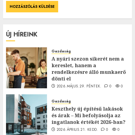
ÚJ HÍREINK
Gazdaság
A nyári szezon sikerét nem a
kereslet, hanem a
rendelkezésre álló munkaerő
dönti el
2026.MÁJUS.29. PÉNTEK.
0
0
Gazdaság
Keszthely új építésű lakások
és árak – Mi befolyásolja az
ingatlanok értékét 2026-ban?
2026.ÁPRILIS.21. KEDD.
0
0