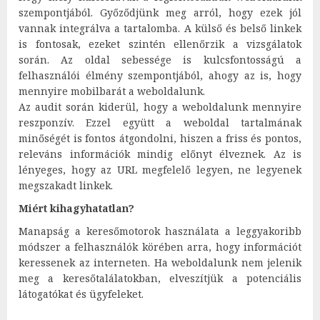
szempontjából. Győződjünk meg arról, hogy ezek jól
vannak integrálva a tartalomba. A külső és belső linkek
is fontosak, ezeket szintén ellenőrzik a vizsgálatok
során. Az oldal sebessége is kulcsfontosságú a
felhasználói élmény szempontjából, ahogy az is, hogy
mennyire mobilbarát a weboldalunk.
Az audit során kiderül, hogy a weboldalunk mennyire
reszponzív. Ezzel együtt a weboldal tartalmának
minőségét is fontos átgondolni, hiszen a friss és pontos,
releváns információk mindig előnyt élveznek. Az is
lényeges, hogy az URL megfelelő legyen, ne legyenek
megszakadt linkek.
Miért kihagyhatatlan?
Manapság a keresőmotorok használata a leggyakoribb
módszer a felhasználók körében arra, hogy információt
keressenek az interneten. Ha weboldalunk nem jelenik
meg a keresőtalálatokban, elveszítjük a potenciális
látogatókat és ügyfeleket.