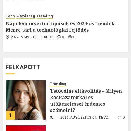
Tech
Gazdaság
Trending
Napelem inverter típusok és 2026-os trendek –
Merre tart a technológiai fejlődés
2026.MÁRCIUS.31. KEDD.
0
0
FELKAPOTT
Trending
Tetoválás eltávolítás – Milyen
kockázatokkal és
utókezeléssel érdemes
számolni?
1
2026.AUGUSZTUS.04. KEDD.
0
0