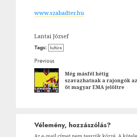
www.szabadter.hu
Lantai József
Tags:
kultúra
Post
Previous
navigation
Még másfél hétig
szavazhatnak a rajongók a
öt magyar EMA jelöltre
Vélemény, hozzászólás?
Az e-mail címet nem tesszük közzé.
A kötel