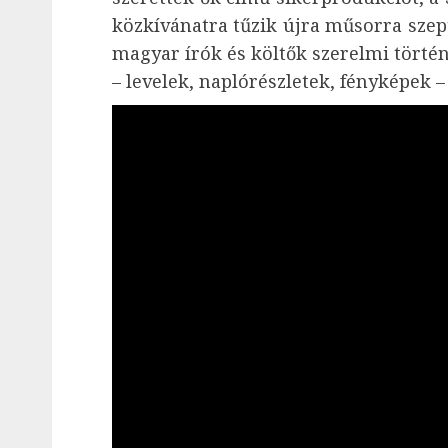
közkívánatra tűzik újra műsorra szept
magyar írók és költők szerelmi tört
– levelek, naplórészletek, fényképek –