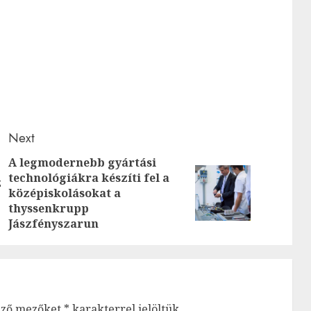
Next
A legmodernebb gyártási
Previous
technológiákra készíti fel a
z
Next
középiskolásokat a
post:
post:
thyssenkrupp
Jászfényszarun
ező mezőket
*
karakterrel jelöltük