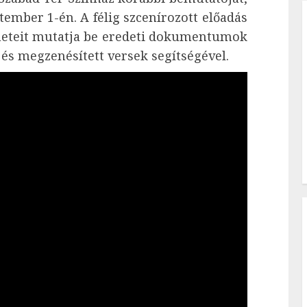
ember 1-én. A félig szcenírozott előadás
éneteit mutatja be eredeti dokumentumok
 és megzenésített versek segítségével.