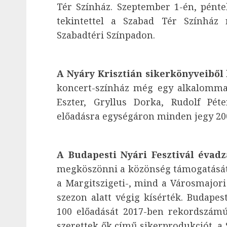
Tér Színház. Szeptember 1-én, pénte
tekintettel a Szabad Tér Színház 
Szabadtéri Színpadon.
A Nyáry Krisztián sikerkönyveiből 
koncert-színház még egy alkalommal
Eszter, Gryllus Dorka, Rudolf Pét
előadásra egységáron minden jegy 200
A Budapesti Nyári Fesztivál évadz
megköszönni a közönség támogatását 
a Margitszigeti-, mind a Városmajori 
szezon alatt végig kísérték. Budape
100 előadását 2017-ben rekordszámú,
szerettek ők című sikerprodukciót, a