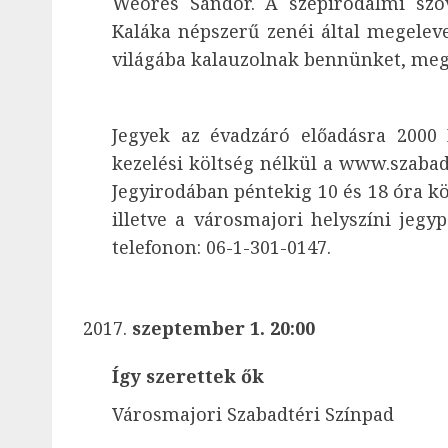
Weöres Sándor. A szépirodalmi sz
Kaláka népszerű zenéi által megelev
világába kalauzolnak bennünket, meg
Jegyek az évadzáró előadásra 2000 
kezelési költség nélkül a www.szabad
Jegyirodában péntekig 10 és 18 óra kö
illetve a városmajori helyszíni jegy
telefonon: 06-1-301-0147.
szeptember 1. 20:00
Így szerettek ők
Városmajori Szabadtéri Színpad