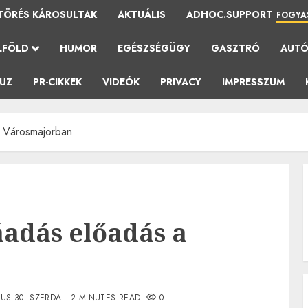
TÖRÉS KÁROSULTAK
AKTUÁLIS
ADHOC.SUPPORT
FOGYA
LFÖLD
HUMOR
EGÉSZSÉGÜGY
GASZTRÓ
AUT
AUZ
PR-CIKKEK
VIDEÓK
PRIVACY
IMPRESSZUM
a Városmajorban
áadás előadás a
US.30. SZERDA.
2 MINUTES READ
0