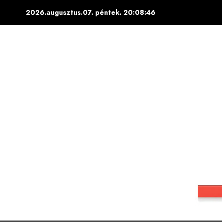
Skip
2026.augusztus.07. péntek.
20:08:47
to
content