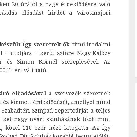
ken 20 órától a nagy érdeklődésre való
ráadás előadást hirdet a Városmajori
készült Így szerettek ők
című irodalmi
 – utoljára – kerül színre Nagy-Kálózy
er és Simon Kornél szereplésével. Az
0 Ft-ért váltható.
áró előadásával
a szervezők szeretnék
és kiemelt érdeklődését, amellyel mind
Szabadtéri Színpad repertoárját a teljes
st két nagy nyári színházának több mint
 közel 110 ezer néző látogatta. Az Így
 Szabad Tér Színház korábbi bemutatóját,