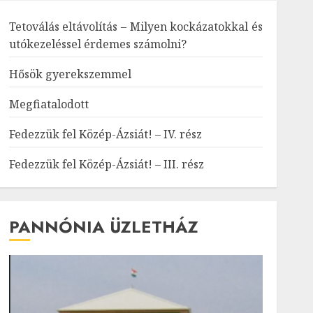
Tetoválás eltávolítás – Milyen kockázatokkal és
utókezeléssel érdemes számolni?
Hősök gyerekszemmel
Megfiatalodott
Fedezzük fel Közép-Ázsiát! – IV. rész
Fedezzük fel Közép-Ázsiát! – III. rész
PANNÓNIA ÜZLETHÁZ