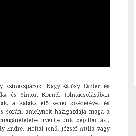
y színészpárok: Nagy-Kálózy Eszter és
orka és Simon Kornél tolmácsolásában
k, a Kaláka élő zenei kíséretével és
zás során, amelynek házigazdája maga a
 magánéletébe nyerhetünk bepillantást,
y Endre, Heltai Jenő, József Attila vagy