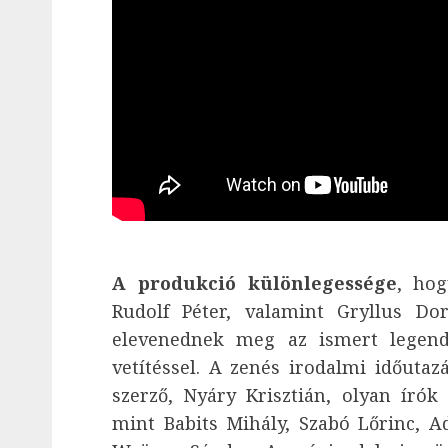
A produkció különlegessége
, hog
Rudolf Péter, valamint Gryllus D
elevenednek meg az ismert legendá
vetítéssel. A zenés irodalmi időuta
szerző, Nyáry Krisztián, olyan írók
mint Babits Mihály, Szabó Lőrinc, Ad