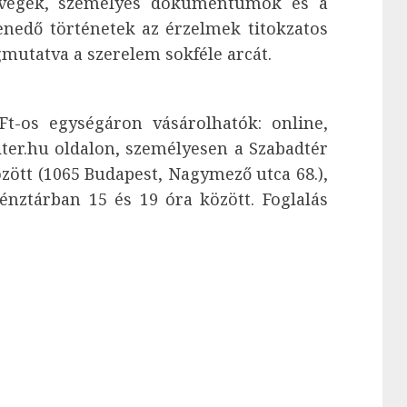
övegek, személyes dokumentumok és a
enedő történetek az érzelmek titokzatos
mutatva a szerelem sokféle arcát.
Ft-os egységáron vásárolhatók: online,
ter.hu oldalon, személyesen a Szabadtér
zött (1065 Budapest, Nagymező utca 68.),
pénztárban 15 és 19 óra között. Foglalás