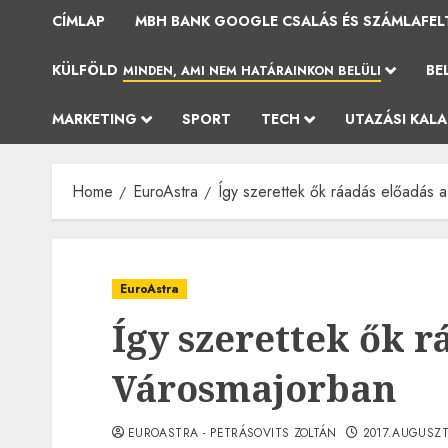
CÍMLAP
MBH BANK GOOGLE CSALÁS ÉS SZÁMLAFEL
KÜLFÖLD
BE
MINDEN, AMI NEM HATÁRAINKON BELÜLI
MARKETING
SPORT
TECH
UTAZÁSI KAL
Home
EuroAstra
Így szerettek ők ráadás előadás 
EuroAstra
Így szerettek ők r
Városmajorban
EUROASTRA - PETRÁSOVITS ZOLTÁN
2017.AUGUSZT