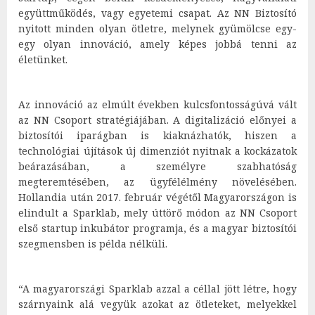
együttműködés, vagy egyetemi csapat. Az NN Biztosító
nyitott minden olyan ötletre, melynek gyümölcse egy-
egy olyan innováció, amely képes jobbá tenni az
életünket.
Az innováció az elmúlt években kulcsfontosságúvá vált
az NN Csoport stratégiájában. A digitalizáció előnyei a
biztosítói iparágban is kiaknázhatók, hiszen a
technológiai újítások új dimenziót nyitnak a kockázatok
beárazásában, a személyre szabhatóság
megteremtésében, az ügyfélélmény növelésében.
Hollandia után 2017. február végétől Magyarországon is
elindult a Sparklab, mely úttörő módon az NN Csoport
első startup inkubátor programja, és a magyar biztosítói
szegmensben is példa nélküli.
“A magyarországi Sparklab azzal a céllal jött létre, hogy
szárnyaink alá vegyük azokat az ötleteket, melyekkel