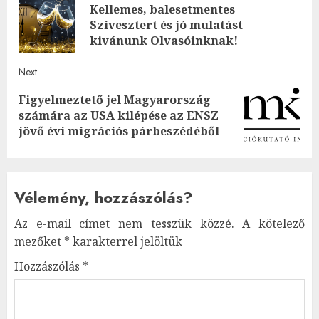
Kellemes, balesetmentes
navigation
Pre
Szivesztert és jó mulatást
post
kivánunk Olvasóinknak!
Next
Figyelmeztető jel Magyarország
Next
számára az USA kilépése az ENSZ
post:
jövő évi migrációs párbeszédéből
Vélemény, hozzászólás?
Az e-mail címet nem tesszük közzé.
A kötelező
mezőket
*
karakterrel jelöltük
Hozzászólás
*