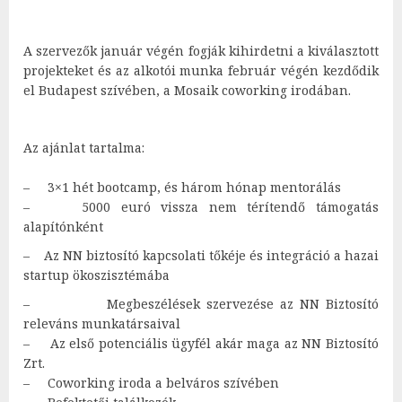
A szervezők január végén fogják kihirdetni a kiválasztott
projekteket és az alkotói munka február végén kezdődik
el Budapest szívében, a Mosaik coworking irodában.
Az ajánlat tartalma:
–
3×1 hét bootcamp, és három hónap mentorálás
–
5000 euró vissza nem térítendő támogatás
alapítónként
–
Az NN biztosító kapcsolati tőkéje és integráció a hazai
startup ökoszisztémába
– Megbeszélések szervezése az NN Biztosító
releváns munkatársaival
–
Az első potenciális ügyfél akár maga az NN Biztosító
Zrt.
–
Coworking iroda a belváros szívében