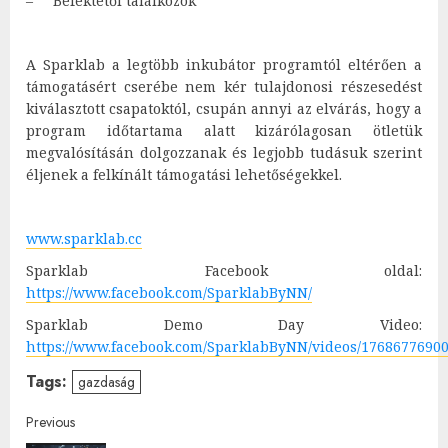
–
Befektetői találkozók
A Sparklab a legtöbb inkubátor programtól eltérően a
támogatásért cserébe nem kér tulajdonosi részesedést
kiválasztott csapatoktól, csupán annyi az elvárás, hogy a
program időtartama alatt kizárólagosan ötletük
megvalósításán dolgozzanak és legjobb tudásuk szerint
éljenek a felkínált támogatási lehetőségekkel.
www.sparklab.cc
Sparklab Facebook oldal:
https://www.facebook.com/SparklabByNN/
Sparklab Demo Day Video:
https://www.facebook.com/SparklabByNN/videos/17686776900
Tags:
gazdaság
Post
Previous