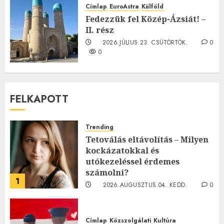
2026.JÚLIUS.23. CSÜTÖRTÖK.
0
Címlap
EuroAstra
Külföld
0
Fedezzük fel Közép-Ázsiát! –
II. rész
2026.JÚLIUS.23. CSÜTÖRTÖK.
0
0
FELKAPOTT
Trending
Tetoválás eltávolítás – Milyen
kockázatokkal és
utókezeléssel érdemes
számolni?
1
2026.AUGUSZTUS.04. KEDD.
0
0
Címlap
Közszolgálati
Kultúra