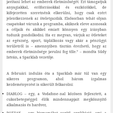
javítani lehet az emberek életminőségét. Ezt támogatjuk
anyagiakkal, erőforrásokkal és eszközökkel, de
kifejezetten szeretnénk elkerülni, hogy csak ezért
jelentkezzenek az öteletgazdák. Elsősorban tehát olyan
csapatokat várunk a programba, akiknek eleve azonosak
a céljaik és akikkel emiatt könnyen egy irányban
tudunk gondolkodni. Ha ez megvan, várjuk az ötleteket
az egészség, sport, táplálkozás vagy akár a pénzügyi
területről is – amennyiben tisztán érezhető, hogy az
emberek életminősége javulni fog tőle.” – mondta Sűdy
István, a Sparklab vezetője.
A februári indulás óta a Sparklab már túl van egy
sikeres programon, ahol három izgalmas
kezdeményezést is sikerült felkarolni:
DIABLOG – egy, a Vodafone-nal közösen fejlesztett, a
cukorbetegséggel élők mindennapjait megkönnyítő
alkalmazás és hardver,
POTZAK – egy kismamákat segítő applikáció, ami a