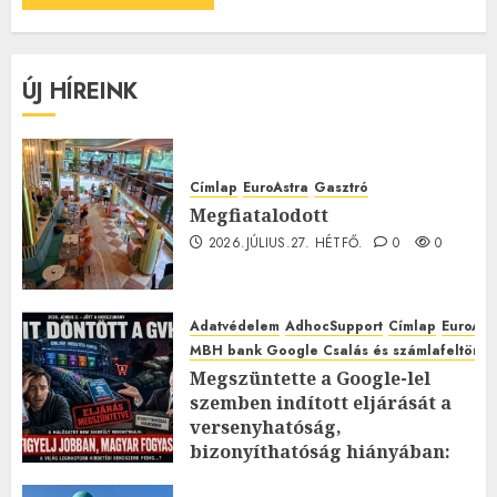
ÚJ HÍREINK
Címlap
EuroAstra
Gasztró
Megfiatalodott
2026.JÚLIUS.27. HÉTFŐ.
0
0
Adatvédelem
AdhocSupport
Címlap
EuroAst
MBH bank Google Csalás és számlafeltörés 
Megszüntette a Google-lel
szemben indított eljárását a
versenyhatóság,
bizonyíthatóság hiányában:
TE mit gondolsz erről?