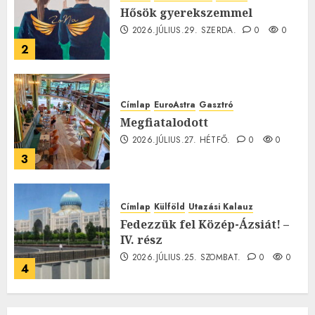
Hősök gyerekszemmel
2026.JÚLIUS.29. SZERDA.
0
0
2
Címlap
EuroAstra
Gasztró
Megfiatalodott
2026.JÚLIUS.27. HÉTFŐ.
0
0
3
Címlap
Külföld
Utazási Kalauz
Fedezzük fel Közép-Ázsiát! –
IV. rész
2026.JÚLIUS.25. SZOMBAT.
0
0
4