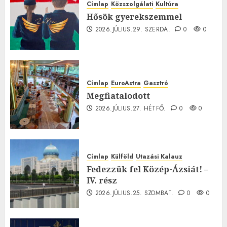
Címlap
Közszolgálati
Kultúra
Hősök gyerekszemmel
2026.JÚLIUS.29. SZERDA.
0
0
Címlap
EuroAstra
Gasztró
Megfiatalodott
2026.JÚLIUS.27. HÉTFŐ.
0
0
Címlap
Külföld
Utazási Kalauz
Fedezzük fel Közép-Ázsiát! –
IV. rész
2026.JÚLIUS.25. SZOMBAT.
0
0