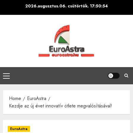
Skip
2026.augusztus.06. csütörtök.
17:50:55
to
content
Primary
Menu
Home
EuroAstra
Kezdje az új évet innovatív ötlete megvalósításával!
EuroAstra