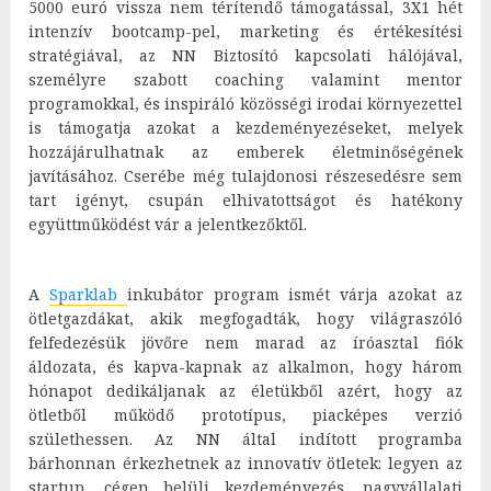
5000 euró vissza nem térítendő támogatással, 3X1 hét
intenzív bootcamp-pel, marketing és értékesítési
stratégiával, az NN Biztosító kapcsolati hálójával,
személyre szabott coaching valamint mentor
programokkal, és inspiráló közösségi irodai környezettel
is támogatja azokat a kezdeményezéseket, melyek
hozzájárulhatnak az emberek életminőségének
javításához. Cserébe még tulajdonosi részesedésre sem
tart igényt, csupán elhivatottságot és hatékony
együttműködést vár a jelentkezőktől.
A
Sparklab
inkubátor program ismét várja azokat az
ötletgazdákat, akik megfogadták, hogy világraszóló
felfedezésük jövőre nem marad az íróasztal fiók
áldozata, és kapva-kapnak az alkalmon, hogy három
hónapot dedikáljanak az életükből azért, hogy az
ötletből működő prototípus, piacképes verzió
születhessen. Az NN által indított programba
bárhonnan érkezhetnek az innovatív ötletek: legyen az
startup, cégen belüli kezdeményezés, nagyvállalati