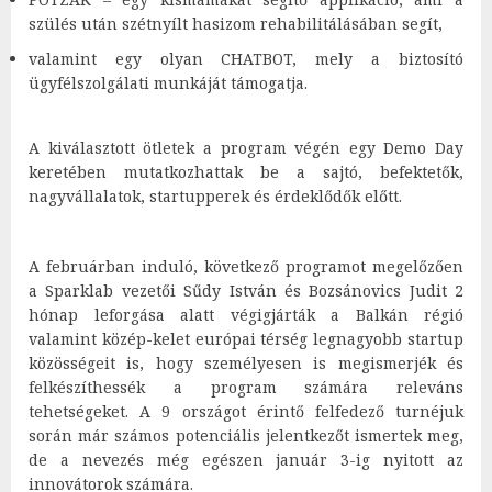
szülés után szétnyílt hasizom rehabilitálásában segít,
valamint egy olyan CHATBOT, mely a biztosító
ügyfélszolgálati munkáját támogatja.
A kiválasztott ötletek a program végén egy Demo Day
keretében mutatkozhattak be a sajtó, befektetők,
nagyvállalatok, startupperek és érdeklődők előtt.
A februárban induló, következő programot megelőzően
a Sparklab vezetői Sűdy István és Bozsánovics Judit 2
hónap leforgása alatt végigjárták a Balkán régió
valamint közép-kelet európai térség legnagyobb startup
közösségeit is, hogy személyesen is megismerjék és
felkészíthessék a program számára releváns
tehetségeket. A 9 országot érintő felfedező turnéjuk
során már számos potenciális jelentkezőt ismertek meg,
de a nevezés még egészen január 3-ig nyitott az
innovátorok számára.