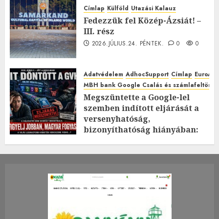
Címlap
Külföld
Utazási Kalauz
Fedezzük fel Közép-Ázsiát! –
III. rész
2026.JÚLIUS.24. PÉNTEK.
0
0
Adatvédelem
AdhocSupport
Címlap
EuroAst
MBH bank Google Csalás és számlafeltörés 
Megszüntette a Google-lel
szemben indított eljárását a
versenyhatóság,
bizonyíthatóság hiányában:
TE mit gondolsz erről?
2026.JÚLIUS.23. CSÜTÖRTÖK.
0
0