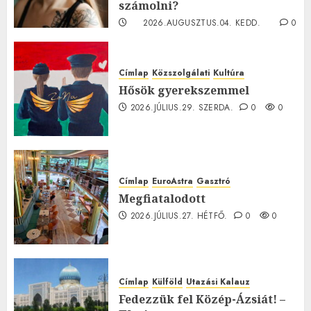
számolni?
2026.AUGUSZTUS.04. KEDD.
0
0
Címlap
Közszolgálati
Kultúra
Hősök gyerekszemmel
2026.JÚLIUS.29. SZERDA.
0
0
Címlap
EuroAstra
Gasztró
Megfiatalodott
2026.JÚLIUS.27. HÉTFŐ.
0
0
Címlap
Külföld
Utazási Kalauz
Fedezzük fel Közép-Ázsiát! –