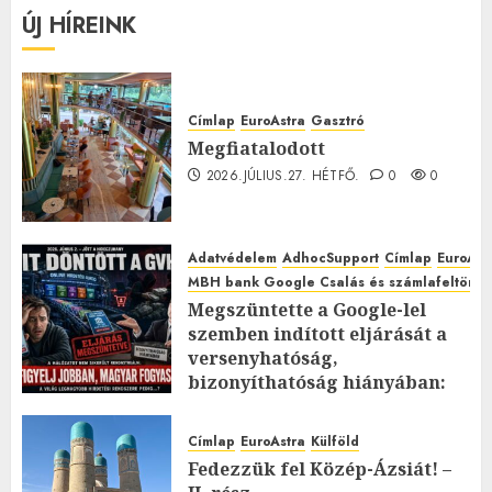
ÚJ HÍREINK
Címlap
EuroAstra
Gasztró
Megfiatalodott
2026.JÚLIUS.27. HÉTFŐ.
0
0
Adatvédelem
AdhocSupport
Címlap
EuroAst
MBH bank Google Csalás és számlafeltörés 
Megszüntette a Google-lel
szemben indított eljárását a
versenyhatóság,
bizonyíthatóság hiányában:
TE mit gondolsz erről?
2026.JÚLIUS.23. CSÜTÖRTÖK.
0
Címlap
EuroAstra
Külföld
0
Fedezzük fel Közép-Ázsiát! –