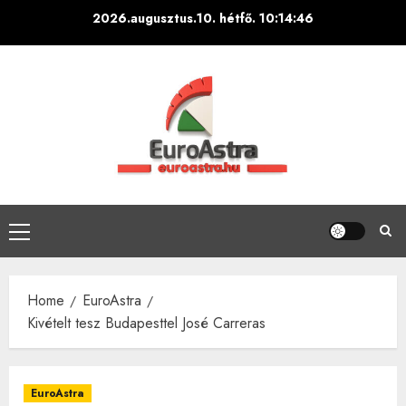
Skip
2026.augusztus.10. hétfő.
10:14:47
to
content
Primary
Menu
Home
EuroAstra
Kivételt tesz Budapesttel José Carreras
EuroAstra