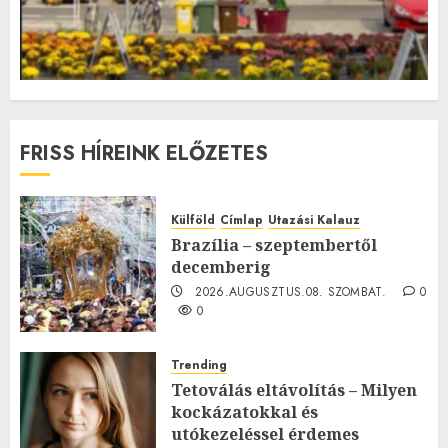
FRISS HÍREINK ELŐZETES
Külföld
Címlap
Utazási Kalauz
Brazília – szeptembertől
decemberig
2026.AUGUSZTUS.08. SZOMBAT.
0
0
Trending
Tetoválás eltávolítás – Milyen
kockázatokkal és
utókezeléssel érdemes