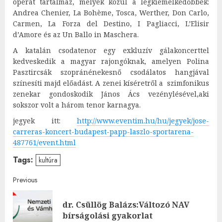
operát tartalmaz, melyek közül a legkiemelkedőbbek:
Andrea Chenier, La Bohème, Tosca, Werther, Don Carlo,
Carmen, La Forza del Destino, I Pagliacci, L’Elisir
d’Amore és az Un Ballo in Maschera.
A katalán csodatenor egy exkluzív gálakoncerttel
kedveskedik a magyar rajongóknak, amelyen Polina
Pasztircsák szopránénekesnő csodálatos hangjával
színesíti majd előadást. A zenei kíséretről a szimfonikus
zenekar gondoskodik János Ács vezénylésével,aki
sokszor volt a három tenor karnagya.
jegyek itt:
http://www.eventim.hu/hu/
jegyek/jose-
carreras-koncert-
budapest-papp-laszlo-
sportarena-
487761/event.html
Tags:
kultúra
Post
Previous
navigation
dr. Csüllög Balázs:Változó NAV
Pre
bírságolási gyakorlat
post