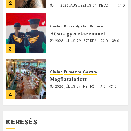
2
2026.AUGUSZTUS.04. KEDD.
0
0
Címlap
Közszolgálati
Kultúra
Hősök gyerekszemmel
2026.JÚLIUS.29. SZERDA.
0
0
3
Címlap
EuroAstra
Gasztró
Megfiatalodott
2026.JÚLIUS.27. HÉTFŐ.
0
0
4
KERESÉS