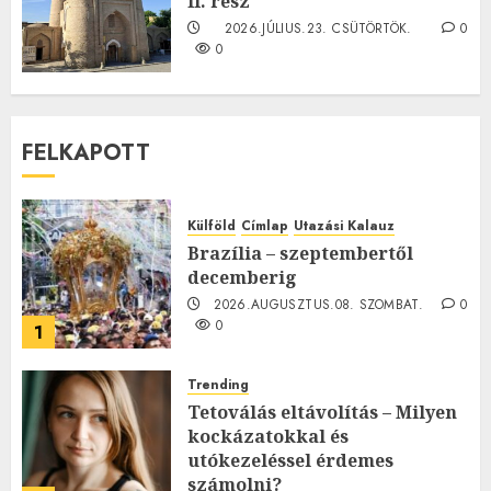
II. rész
2026.JÚLIUS.23. CSÜTÖRTÖK.
0
0
FELKAPOTT
Külföld
Címlap
Utazási Kalauz
Brazília – szeptembertől
decemberig
2026.AUGUSZTUS.08. SZOMBAT.
0
0
1
Trending
Tetoválás eltávolítás – Milyen
kockázatokkal és
utókezeléssel érdemes
számolni?