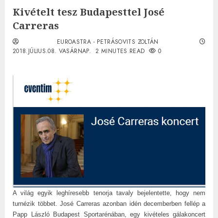
Kivételt tesz Budapesttel José
Carreras
EUROASTRA - PETRÁSOVITS ZOLTÁN
2018.JÚLIUS.08. VASÁRNAP.
2 MINUTES READ
0
A világ egyik leghíresebb tenorja tavaly bejelentette, hogy nem
turnézik többet. José Carreras azonban idén decemberben fellép a
Papp László Budapest Sportarénában, egy kivételes gálakoncert