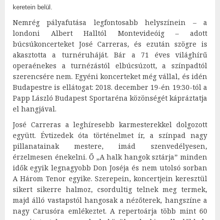
keretein belül.
Nemrég pályafutása legfontosabb helyszínein – a
londoni Albert Halltól Montevideóig – adott
búcsúkoncerteket José Carreras, és ezután szögre is
akasztotta a turnéruháját. Bár a 71 éves világhírű
operaénekes a turnézástól elbúcsúzott, a színpadtól
szerencsére nem. Egyéni koncerteket még vállal, és idén
Budapestre is ellátogat: 2018. december 19-én 19:30-tól a
Papp László Budapest Sportaréna közönségét kápráztatja
el hangjával.
José Carreras a leghíresebb karmesterekkel dolgozott
együtt. Évtizedek óta történelmet ír, a színpad nagy
pillanatainak mestere, imád szenvedélyesen,
érzelmesen énekelni. Ő „A halk hangok sztárja” minden
idők egyik legnagyobb Don Joséja és nem utolsó sorban
A Három Tenor egyike. Szerepein, koncertjein keresztül
sikert sikerre halmoz, csordultig telnek meg termek,
majd álló vastapstól hangosak a nézőterek, hangszíne a
nagy Carusóra emlékeztet. A repertoárja több mint 60