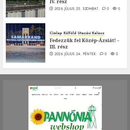
IV. rész
2026.JÚLIUS.25. SZOMBAT.
0
0
Címlap
Külföld
Utazási Kalauz
Fedezzük fel Közép-Ázsiát! –
III. rész
2026.JÚLIUS.24. PÉNTEK.
0
0