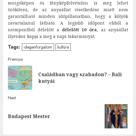
mozgóképen és fényképfelvételen is meg lehet
örökíteni, de az anyaállat viselkedése miatt nem
garantálható minden időpillanatban, hogy a kölyök
zavartalanul látható. A legjobb időpont ebből a
szempontból délelőtt a
délelőtt 10 óra
, az anyaállat
ilyenkor kapja a meg a napi takarmányát.
Tags:
idegenforgalom
kultúra
Post
Previous
navigation
Családban vagy szabadon? – Bali
Pre
kutyái
post
Next
Next
Budapest Mester
post: