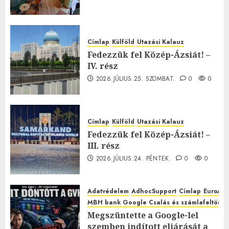
Címlap
Külföld
Utazási Kalauz
Fedezzük fel Közép-Ázsiát! –
IV. rész
2026.JÚLIUS.25. SZOMBAT.
0
0
Címlap
Külföld
Utazási Kalauz
Fedezzük fel Közép-Ázsiát! –
III. rész
2026.JÚLIUS.24. PÉNTEK.
0
0
Adatvédelem
AdhocSupport
Címlap
EuroAst
MBH bank Google Csalás és számlafeltörés 
Megszüntette a Google-lel
szemben indított eljárását a