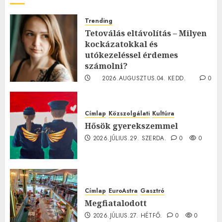
Trending
Tetoválás eltávolítás – Milyen
kockázatokkal és
utókezeléssel érdemes
számolni?
2026.AUGUSZTUS.04. KEDD.
0
0
Címlap
Közszolgálati
Kultúra
Hősök gyerekszemmel
2026.JÚLIUS.29. SZERDA.
0
0
Címlap
EuroAstra
Gasztró
Megfiatalodott
2026.JÚLIUS.27. HÉTFŐ.
0
0