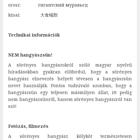
orosz: гигантский муравьед
kínai: 大食蟻獸
Technikai információk
NEM hangyászsün!
A sörényes hangyászokról szóló magyar nyelvű
híradásokban gyakran előfordul, hogy a sörényes
hangyász elnevezés helyett tévesen a hangyászsün
nevet használják. Fontos tudnivaló azonban, hogy a
hangyászsün egy teljesen másmilyen állat, itt pedig
nem hangyászsünről, hanem sörényes hangyászról van
szó!
Fotózás, filmezés
A sörényes hangyász kölyköt természetesen