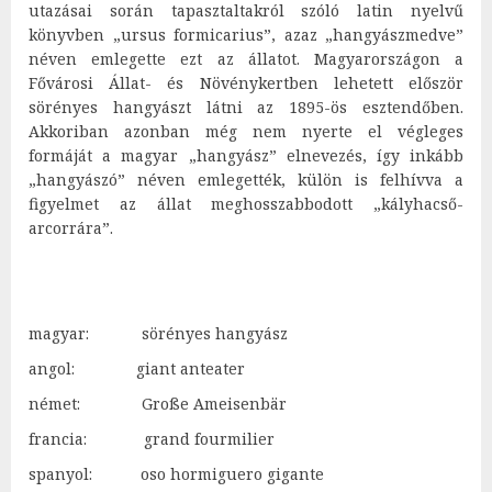
utazásai során tapasztaltakról szóló latin nyelvű
könyvben „ursus formicarius”, azaz „hangyászmedve”
néven emlegette ezt az állatot. Magyarországon a
Fővárosi Állat- és Növénykertben lehetett először
sörényes hangyászt látni az 1895-ös esztendőben.
Akkoriban azonban még nem nyerte el végleges
formáját a magyar „hangyász” elnevezés, így inkább
„hangyászó” néven emlegették, külön is felhívva a
figyelmet az állat meghosszabbodott „kályhacső-
arcorrára”.
magyar: sörényes hangyász
angol: giant anteater
német: Große Ameisenbär
francia: grand fourmilier
spanyol: oso hormiguero gigante