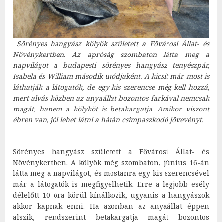
Sörényes hangyász kölyök született a Fővárosi Állat- és
Növénykertben. Az apróság szombaton látta meg a
napvilágot a budapesti sörényes hangyász tenyészpár,
Isabela és William második utódjaként. A kicsit már most is
láthatják a látogatók, de egy kis szerencse még kell hozzá,
mert alvás közben az anyaállat bozontos farkával nemcsak
magát, hanem a kölyköt is betakargatja. Amikor viszont
ébren van, jól lehet látni a hátán csimpaszkodó jövevényt.
Sörényes hangyász született a Fővárosi Állat- és
Növénykertben. A kölyök még szombaton, június 16-án
látta meg a napvilágot, és mostanra egy kis szerencsével
már a látogatók is megfigyelhetik. Erre a legjobb esély
délelőtt 10 óra körül kínálkozik, ugyanis a hangyászok
akkor kapnak enni. Ha azonban az anyaállat éppen
alszik, rendszerint betakargatja magát bozontos