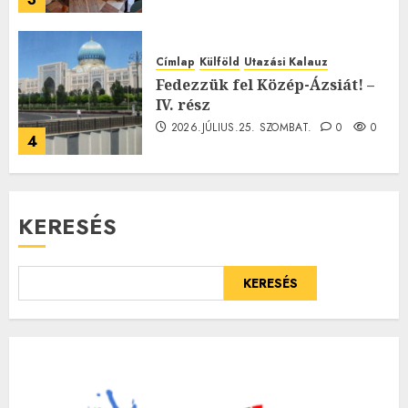
Címlap
Külföld
Utazási Kalauz
Fedezzük fel Közép-Ázsiát! –
IV. rész
2026.JÚLIUS.25. SZOMBAT.
0
0
4
KERESÉS
KERESÉS