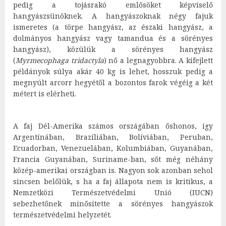
pedig a tojásrakó emlősöket képviselő
hangyászsünöknek. A hangyászoknak négy fajuk
ismeretes (a törpe hangyász, az északi hangyász, a
dolmányos hangyász vagy tamandua és a sörényes
hangyász), közülük a sörényes hangyász
(
Myrmecophaga tridactyla
) nő a legnagyobbra. A kifejlett
példányok súlya akár 40 kg is lehet, hosszuk pedig a
megnyúlt arcorr hegyétől a bozontos farok végéig a két
métert is elérheti.
A faj Dél-Amerika számos országában őshonos, így
Argentínában, Brazíliában, Bolíviában, Peruban,
Ecuadorban, Venezuelában, Kolumbiában, Guyanában,
Francia Guyanában, Suriname-ban, sőt még néhány
közép-amerikai országban is. Nagyon sok azonban sehol
sincsen belőlük, s ha a faj állapota nem is kritikus, a
Nemzetközi Természetvédelmi Unió (IUCN)
sebezhetőnek minősítette a sörényes hangyászok
természetvédelmi helyzetét.