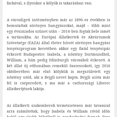
farkával, s ilyenkor a kölyök is takarásban van.
A városligeti intézményben már az 1890-es években is
bemutattak sörényes hangyászokat, majd – több mint
egy évszázados szünet után – 2014-ben fogtak bele ismét
a tartásukba. Az Európai Állatkertek és Akváriumok
Szövetsége (EAZA) által életre hívott sörényes hangyász
tenyészprogram keretében akkor egy fiatal tenyészpár
érkezett Budapestre: Isabela, a nőstény Dortmundból,
William, a hím pedig Edinburgh városából érkezett. A
két állat új otthonában remekül összeszokott, így 2016
októberében már első kölykük is megszületett: egy
nőstény utód, aki a Bejgli nevet kapta. Bejgli azóta már
fel is cseperedett, s ma már a csehországi Liberec
állatkertjének lakója.
Az állatkerti szakemberek természetesen már tavasszal
arra számítottak, hogy Isabela és William rövid időn
belül egy újabb kölyökről is gondoskodni fognak. Erre