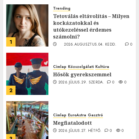
Trending
Tetoválás eltávolítás – Milyen
kockázatokkal és
utókezeléssel érdemes
számolni?
1
2026.AUGUSZTUS.04. KEDD.
0
0
Címlap
Közszolgálati
Kultúra
Hősök gyerekszemmel
2026.JÚLIUS.29. SZERDA.
0
0
2
Címlap
EuroAstra
Gasztró
Megfiatalodott
2026.JÚLIUS.27. HÉTFŐ.
0
0
3