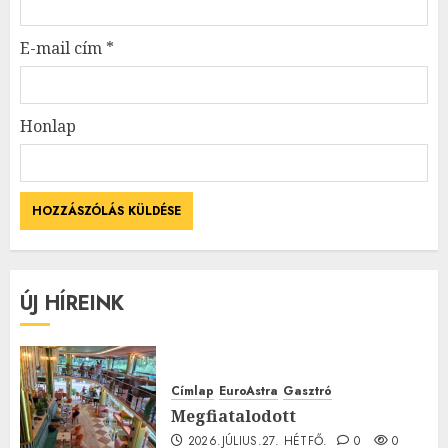
E-mail cím
*
Honlap
ÚJ HÍREINK
Címlap
EuroAstra
Gasztró
Megfiatalodott
2026.JÚLIUS.27. HÉTFŐ.
0
0