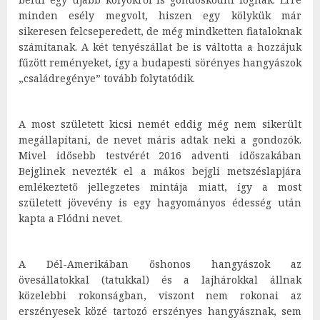
minden esély megvolt, hiszen egy kölykük már
sikeresen felcseperedett, de még mindketten fiataloknak
számítanak. A két tenyészállat be is váltotta a hozzájuk
fűzött reményeket, így a budapesti sörényes hangyászok
„családregénye” tovább folytatódik.
A most született kicsi nemét eddig még nem sikerült
megállapítani, de nevet máris adtak neki a gondozók.
Mivel idősebb testvérét 2016 adventi időszakában
Bejglinek nevezték el a mákos bejgli metszéslapjára
emlékeztető jellegzetes mintája miatt, így a most
született jövevény is egy hagyományos édesség után
kapta a Flódni nevet.
A Dél-Amerikában őshonos hangyászok az
övesállatokkal (tatukkal) és a lajhárokkal állnak
közelebbi rokonságban, viszont nem rokonai az
erszényesek közé tartozó erszényes hangyásznak, sem