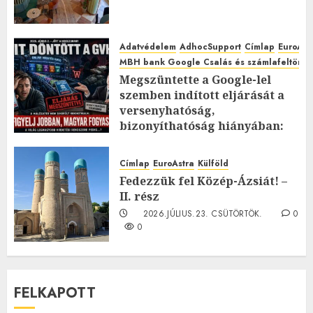
Adatvédelem
AdhocSupport
Címlap
EuroAst
MBH bank Google Csalás és számlafeltörés 
Megszüntette a Google-lel
szemben indított eljárását a
versenyhatóság,
bizonyíthatóság hiányában:
TE mit gondolsz erről?
2026.JÚLIUS.23. CSÜTÖRTÖK.
0
Címlap
EuroAstra
Külföld
0
Fedezzük fel Közép-Ázsiát! –
II. rész
2026.JÚLIUS.23. CSÜTÖRTÖK.
0
0
FELKAPOTT