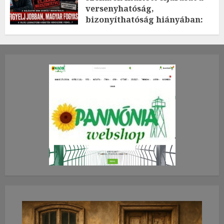
versenyhatóság,
bizonyíthatóság hiányában:
TE mit gondolsz erről?
2026.JÚLIUS.23. CSÜTÖRTÖK.
0
0