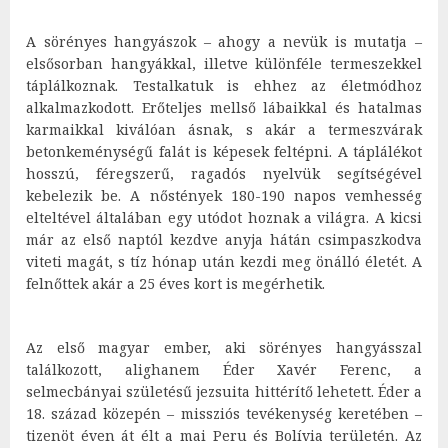
A sörényes hangyászok – ahogy a nevük is mutatja –
elsősorban hangyákkal, illetve különféle termeszekkel
táplálkoznak. Testalkatuk is ehhez az életmódhoz
alkalmazkodott. Erőteljes mellső lábaikkal és hatalmas
karmaikkal kiválóan ásnak, s akár a termeszvárak
betonkeménységű falát is képesek feltépni. A táplálékot
hosszú, féregszerű, ragadós nyelvük segítségével
kebelezik be. A nőstények 180-190 napos vemhesség
elteltével általában egy utódot hoznak a világra. A kicsi
már az első naptól kezdve anyja hátán csimpaszkodva
viteti magát, s tíz hónap után kezdi meg önálló életét. A
felnőttek akár a 25 éves kort is megérhetik.
Az első magyar ember, aki sörényes hangyásszal
találkozott, alighanem Éder Xavér Ferenc, a
selmecbányai születésű jezsuita hittérítő lehetett. Éder a
18. század közepén – missziós tevékenység keretében –
tizenöt éven át élt a mai Peru és Bolívia területén. Az