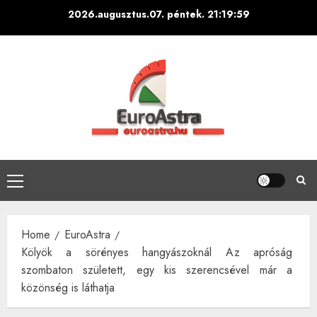
Skip
2026.augusztus.07. péntek.
21:20:00
to
content
Primary
Menu
Home
EuroAstra
Kölyök a sörényes hangyászoknál Az apróság
szombaton született, egy kis szerencsével már a
közönség is láthatja