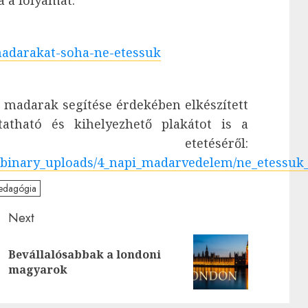
 a folyamat.
adarakat-soha-ne-etessuk
 madarak segítése érdekében elkészített
tatható és kihelyezhető plakátot is a
 etetéséről:
es/binary_uploads/4_napi_madarvedelem/ne_etessuk
pedagógia
Next
Bevállalósabbak a londoni
Previous
Next
magyarok
post:
post: