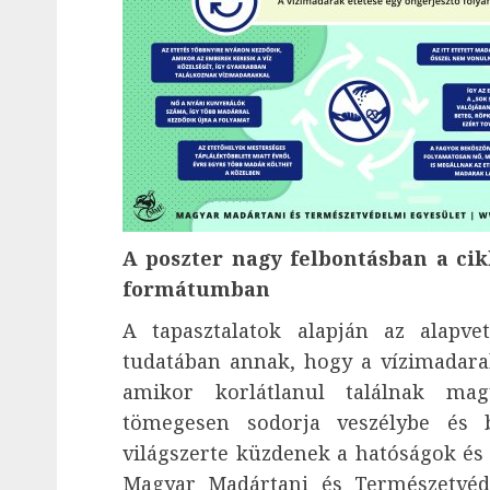
A poszter nagy felbontásban a cik
formátumban
A tapasztalatok alapján az alapv
tudatában annak, hogy a vízimadarak
amikor korlátlanul találnak mag
tömegesen sodorja veszélybe és b
világszerte küzdenek a hatóságok és 
Magyar Madártani és Természetvéd