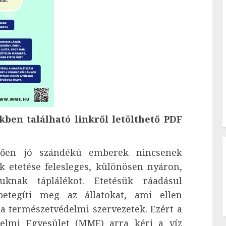
kben található linkről letölthető PDF
etően jó szándékú emberek nincsenek
 etetése felesleges, különösen nyáron,
uknak táplálékot. Etetésük ráadásul
etegíti meg az állatokat, ami ellen
a természetvédelmi szervezetek. Ezért a
elmi Egyesület (MME) arra kéri a víz