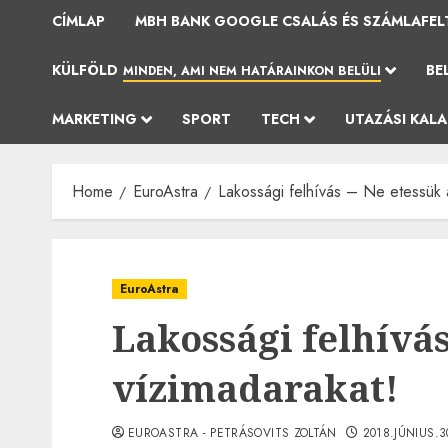
CÍMLAP
MBH BANK GOOGLE CSALÁS ÉS SZÁMLAFEL
KÜLFÖLD
BE
MINDEN, AMI NEM HATÁRAINKON BELÜLI
MARKETING
SPORT
TECH
UTAZÁSI KAL
Home
EuroAstra
Lakossági felhívás – Ne etessük 
EuroAstra
Lakossági felhívás
vízimadarakat!
EUROASTRA - PETRÁSOVITS ZOLTÁN
2018.JÚNIUS.3