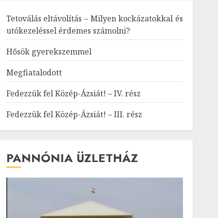
Tetoválás eltávolítás – Milyen kockázatokkal és
utókezeléssel érdemes számolni?
Hősök gyerekszemmel
Megfiatalodott
Fedezzük fel Közép-Ázsiát! – IV. rész
Fedezzük fel Közép-Ázsiát! – III. rész
PANNÓNIA ÜZLETHÁZ