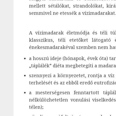
mellett sétálókat, strandolókat, ki
semmivel ne etessék a vízimadarakat.
A vízimadarak életmódja és téli túl
klasszikus, téli etetőket látogató
énekesmadarakéval szemben nem has
a hosszú ideje (hónapok, évek óta) ta
„táplálék” diéta megbetegíti a madara
szennyezi a környezetet, rontja a víz
terhelését és az ebből eredő eutrofizá
a mesterségesen fenntartott táplál
nélkülözhetetlen vonulási viselkedé
télen);