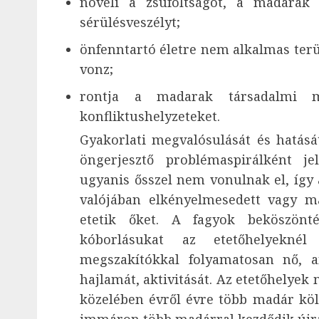
növeli a zsúfoltságot, a madarak 
sérülésveszélyt;
önfenntartó életre nem alkalmas ter
vonz;
rontja a madarak társadalmi m
konfliktushelyzeteket.
Gyakorlati megvalósulását és hatásá
öngerjesztő problémaspirálként j
ugyanis ősszel nem vonulnak el, így 
valójában elkényelmesedett vagy m
etetik őket. A fagyok beköszönt
kóborlásukat az etetőhelyekné
megszakítókkal folyamatosan nő, a
hajlamát, aktivitását. Az etetőhelyek
közelében évről évre több madár köl