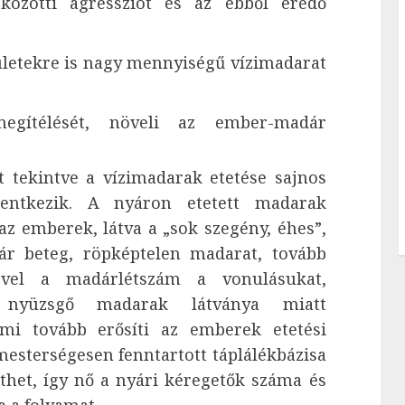
közötti agressziót és az ebből eredő
ületekre is nagy mennyiségű vízimadarat
egítélését, növeli az ember-madár
t tekintve a vízimadarak etetése sajnos
elentkezik. A nyáron etetett madarak
az emberek, látva a „sok szegény, éhes”,
ár beteg, röpképtelen madarat, tovább
ével a madárlétszám a vonulásukat,
l nyüzsgő madarak látványa miatt
mi tovább erősíti az emberek etetési
 mesterségesen fenntartott táplálékbázisa
thet, így nő a nyári kéregetők száma és