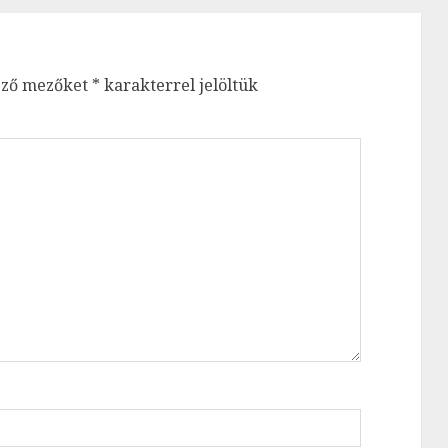
ező mezőket
*
karakterrel jelöltük