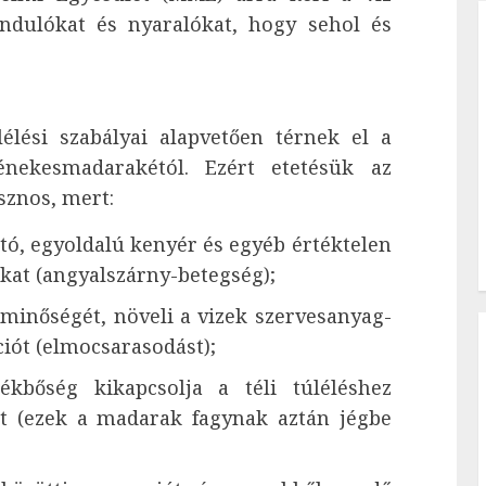
rándulókat és nyaralókat, hogy sehol és
élési szabályai alapvetően térnek el a
 énekesmadarakétól. Ezért etetésük az
znos, mert:
rtó, egyoldalú kenyér és egyéb értéktelen
kat (angyalszárny-betegség);
 minőségét, növeli a vizek szervesanyag-
ciót (elmocsarasodást);
ékbőség kikapcsolja a téli túléléshez
st (ezek a madarak fagynak aztán jégbe