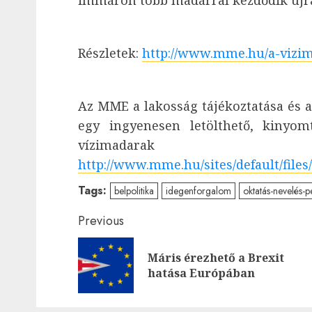
immáron több madárral kezdődik újra
Részletek:
http://www.mme.hu/a-vizim
Az MME a lakosság tájékoztatása és a
egy ingyenesen letölthető, kinyom
vízimadarak
http://www.mme.hu/sites/default/fil
Tags:
belpolitika
idegenforgalom
oktatás-nevelés-
Post
Previous
navigation
Máris érezhető a Brexit
hatása Európában