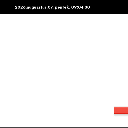
Skip
2026.augusztus.07. péntek.
09:04:32
to
content