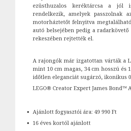
ezüsthuzalos keréktárcsa a jól 
rendelkezik, amelyek passzolnak a
motorháztetőt felnyitva megtalálhat
autó belsejében pedig a radarkövető és
rekeszében rejtették el.
A rajongók már izgatottan várták a 
mint 10 cm magas, 34 cm hosszú és 12
időtlen eleganciát sugárzó, ikonikus 
LEGO® Creator Expert James Bond™ A
Ajánlott fogyasztói ára: 49 990 Ft
16 éves kortól ajánlott