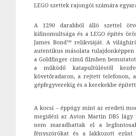
LEGO szettek rajongói számára egyará
A 1290 darabból álló szettel ötv
kifinomultsága és a LEGO építés örö
James Bond™ relikviáját. A világhí
autentikus másolata tulajdonképpen 
a Goldfinger című filmben bemutatott
a működő katapultüléstől kezd
követőradaron, a rejtett telefonon, 
gépfegyverekig és a kerekekbe építet
A kocsi – éppúgy mint az eredeti mode
megidézi az Aston Martin DB5 lágy v
nem maradhattak el a legfontosab
fényszórókat és a lakkozott ezüst 