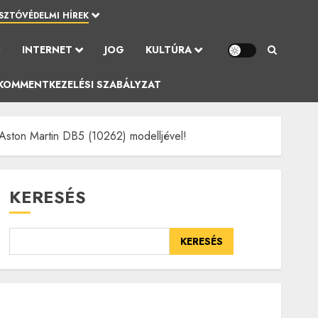
SZTÓVÉDELMI HÍREK
Ó
INTERNET
JOG
KULTÚRA
KOMMENTKEZELÉSI SZABÁLYZAT
Aston Martin DB5 (10262) modelljével!
KERESÉS
KERESÉS