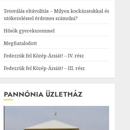
Tetoválás eltávolítás – Milyen kockázatokkal és
utókezeléssel érdemes számolni?
Hősök gyerekszemmel
Megfiatalodott
Fedezzük fel Közép-Ázsiát! – IV. rész
Fedezzük fel Közép-Ázsiát! – III. rész
PANNÓNIA ÜZLETHÁZ