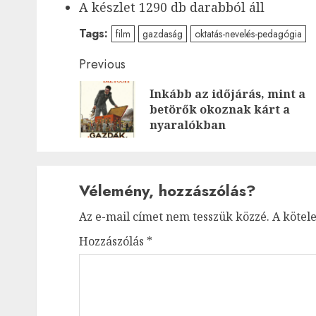
A készlet 1290 db darabból áll
Tags:
film
gazdaság
oktatás-nevelés-pedagógia
Post
Previous
navigation
Inkább az időjárás, mint a
betörők okoznak kárt a
nyaralókban
Vélemény, hozzászólás?
Az e-mail címet nem tesszük közzé.
A kötel
Hozzászólás
*