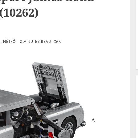
(10262)
3. HÉTFŐ.
2 MINUTES READ
0
A