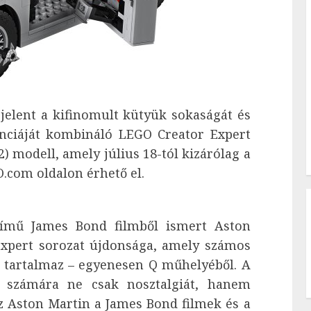
jelent a kifinomult kütyük sokaságát és
nciáját kombináló LEGO Creator Expert
 modell, amely július 18-tól kizárólag a
.com oldalon érhető el.
című James Bond filmből ismert Aston
xpert sorozat újdonsága, amely számos
t tartalmaz – egyenesen Q műhelyéből. A
i számára ne csak nosztalgiát, hanem
Az Aston Martin a James Bond filmek és a