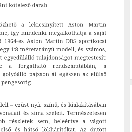
nt kötelező darab!
özhető a lekicsinyített Aston Martin
me, így mindenki megalkothatja a saját
rű 1964-es Aston Martin DB5 sportkocsi
egy 1:8 méretarányú modell, és számos,
 egyedülálló tulajdonságot megtestesít:
ve a forgatható rendszámtáblán, a
a golyóálló pajzson át egészen az elülső
t pengesorig.
ll – ezüst nyír színű, és kialakításában
onalait és sima széleit. Természetesen
b részletek sem, beleértve a vágott
első és hátsó lökhárítókat. Az öntött