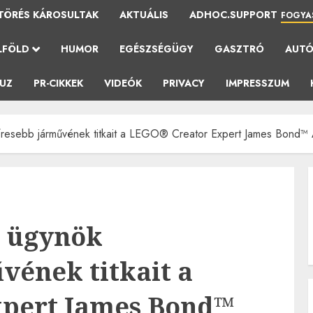
TÖRÉS KÁROSULTAK
AKTUÁLIS
ADHOC.SUPPORT
FOGYA
LFÖLD
HUMOR
EGÉSZSÉGÜGY
GASZTRÓ
AUT
AUZ
PR-CIKKEK
VIDEÓK
PRIVACY
IMPRESSZUM
íresebb járművének titkait a LEGO® Creator Expert James Bond™ 
s ügynök
vének titkait a
pert James Bond™