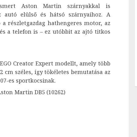
ismert Aston Martin szárnyakkal is
z autó elülső és hátsó szárnyaihoz. A
ó a részletgazdag hathengeres motor, az
 a telefon is – ez utóbbit az ajtó titkos
LEGO Creator Expert modellt, amely több
 cm széles, így tökéletes bemutatása az
007-es sportkocsinak.
ston Martin DB5 (10262)