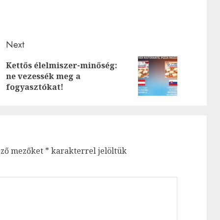
Next
Kettős élelmiszer-minőség:
Previous
Next
ne vezessék meg a
post:
post:
fogyasztókat!
ező mezőket
*
karakterrel jelöltük