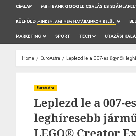
CÍMLAP
MBH BANK GOOGLE CSALÁS ÉS SZÁMLAFEL
KÜLFÖLD
BE
MINDEN, AMI NEM HATÁRAINKON BELÜLI
MARKETING
SPORT
TECH
UTAZÁSI KAL
Home
EuroAstra
Leplezd le a 007-es ügynök legh
EuroAstra
Leplezd le a 007-e
leghíresebb jármű
LEGO® Creator Ex