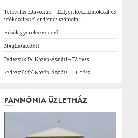
Tetoválás eltávolítás – Milyen kockázatokkal és
utókezeléssel érdemes számolni?
Hősök gyerekszemmel
Megfiatalodott
Fedezzük fel Közép-Ázsiát! – IV. rész
Fedezzük fel Közép-Ázsiát! – III. rész
PANNÓNIA ÜZLETHÁZ