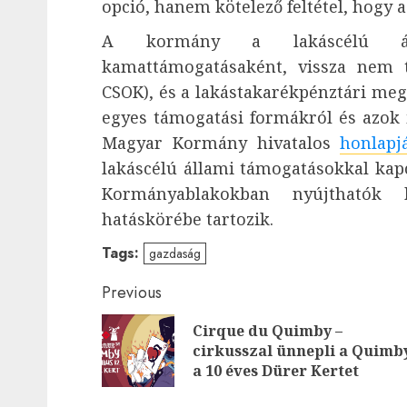
opció, hanem kötelező feltétel, hogy 
A kormány a lakáscélú álla
kamattámogatásaként, vissza nem t
CSOK), és a lakástakarékpénztári meg
egyes támogatási formákról és azok i
Magyar Kormány hivatalos
honlapj
lakáscélú állami támogatásokkal kapc
Kormányablakokban nyújthatók 
hatáskörébe tartozik.
Tags:
gazdaság
Post
Previous
navigation
Cirque du Quimby –
cirkusszal ünnepli a Quimb
a 10 éves Dürer Kertet