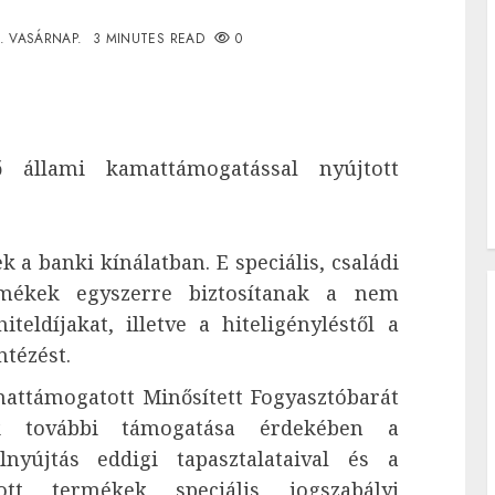
1. VASÁRNAP.
3 MINUTES READ
0
ő állami kamattámogatással nyújtott
 a banki kínálatban. E speciális, családi
rmékek egyszerre biztosítanak a nem
eldíjakat, illetve a hiteligényléstől a
ntézést.
ttámogatott Minősített Fogyasztóbarát
nek további támogatása érdekében a
nyújtás eddigi tapasztalataival és a
tt termékek speciális jogszabályi