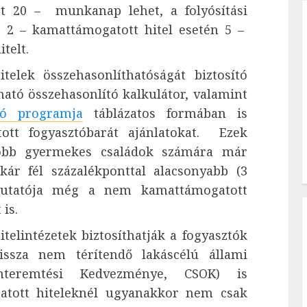
tt 20 – munkanap lehet, a folyósítási
ig 2 – kamattámogatott hitel esetén 5 –
telt.
telek összehasonlíthatóságát biztosító
ható összehasonlító kalkulátor, valamint
ztó programja
táblázatos formában is
ott fogyasztóbarát ajánlatokat. Ezek
öbb gyermekes családok számára már
ár fél százalékponttal alacsonyabb (3
j-mutatója még a nem kamattámogatott
is.
itelintézetek biztosíthatják a fogyasztók
ssza nem térítendő lakáscélú állami
onteremtési Kedvezménye, CSOK) is
atott hiteleknél ugyanakkor nem csak