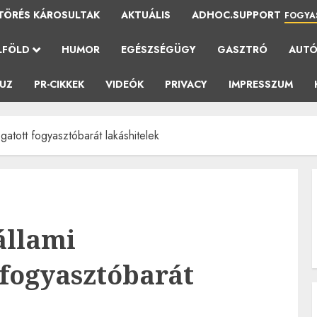
TÖRÉS KÁROSULTAK
AKTUÁLIS
ADHOC.SUPPORT
FOGYA
LFÖLD
HUMOR
EGÉSZSÉGÜGY
GASZTRÓ
AUT
AUZ
PR-CIKKEK
VIDEÓK
PRIVACY
IMPRESSZUM
gatott fogyasztóbarát lakáshitelek
állami
fogyasztóbarát