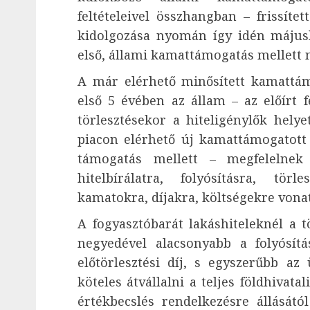
feltételeivel összhangban – frissítet
kidolgozása nyomán így idén május
első, állami kamattámogatás mellett n
A már elérhető minősített kamattám
első 5 évében az állam – az előírt f
törlesztésekor a hiteligénylők helye
piacon elérhető új kamattámogatott 
támogatás mellett – megfelelnek 
hitelbírálatra, folyósításra, törle
kamatokra, díjakra, költségekre vonatk
A fogyasztóbarát lakáshiteleknél a t
negyedével alacsonyabb a folyósítá
előtörlesztési díj, s egyszerűbb az
köteles átvállalni a teljes földhivatal
értékbecslés rendelkezésre állásátó