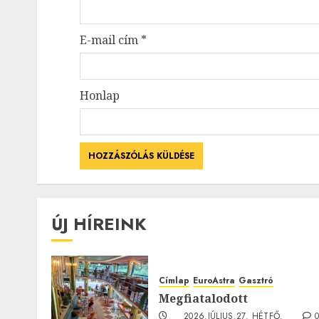
E-mail cím
*
Honlap
ÚJ HÍREINK
Címlap
EuroAstra
Gasztró
Megfiatalodott
2026.JÚLIUS.27. HÉTFŐ.