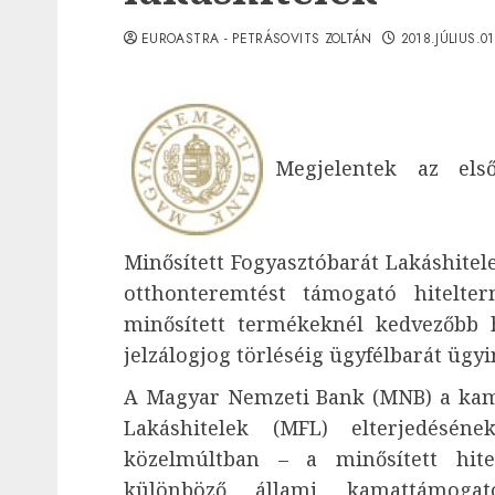
EUROASTRA - PETRÁSOVITS ZOLTÁN
2018.JÚLIUS.0
Megjelentek az els
Minősített Fogyasztóbarát Lakáshitelek
otthonteremtést támogató hitelte
minősített termékeknél kedvezőbb hit
jelzálogjog törléséig ügyfélbarát ügyi
A Magyar Nemzeti Bank (MNB) a kama
Lakáshitelek (MFL) elterjedésé
közelmúltban – a minősített hitel
különböző állami kamattámogato