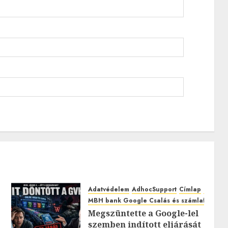
Adatvédelem
AdhocSupport
Címlap
EuroAst
MBH bank Google Csalás és számlafeltörés
Megszüntette a Google-lel
szemben indított eljárását
0