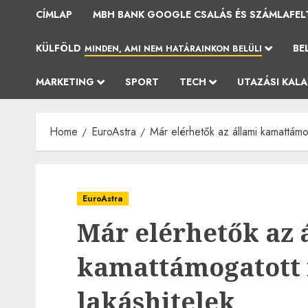
CÍMLAP
MBH BANK GOOGLE CSALÁS ÉS SZÁMLAFEL
KÜLFÖLD
BE
MINDEN, AMI NEM HATÁRAINKON BELÜLI
MARKETING
SPORT
TECH
UTAZÁSI KAL
Home
EuroAstra
Már elérhetők az állami kamattámo
EuroAstra
Már elérhetők az 
kamattámogatott 
lakáshitelek