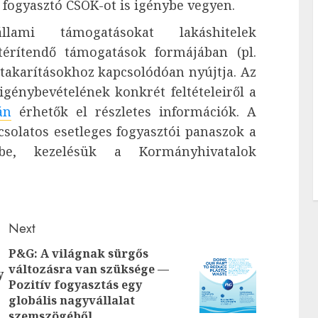
a fogyasztó CSOK-ot is igénybe vegyen.
mi támogatásokat lakáshitelek
érítendő támogatások formájában (pl.
takarításokhoz kapcsolódóan nyújtja. Az
génybevételének konkrét feltételeiről a
án
érhetők el részletes információk. A
solatos esetleges fogyasztói panaszok a
be, kezelésük a Kormányhivatalok
Next
P&G: A világnak sürgős
Previous
változásra van szüksége —
y
Next
Pozitív fogyasztás egy
post:
post:
globális nagyvállalat
szemszögéből