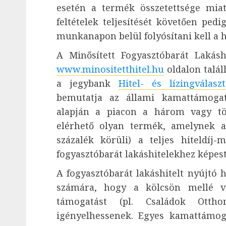
esetén a termék összetettsége mia
feltételek teljesítését követően ped
munkanapon belül folyósítani kell a hi
A Minősített Fogyasztóbarát Lakáshi
www.minositetthitel.hu
oldalon talál
a jegybank
Hitel- és lízingválas
bemutatja az állami kamattámogat
alapján a piacon a három vagy t
elérhető olyan termék, amelynek ak
százalék körüli) a teljes hiteldí
fogyasztóbarát lakáshitelekhez képest 
A fogyasztóbarát lakáshitelt nyújtó h
számára, hogy a kölcsön mellé vi
támogatást (pl. Családok Otth
igényelhessenek. Egyes kamattámog