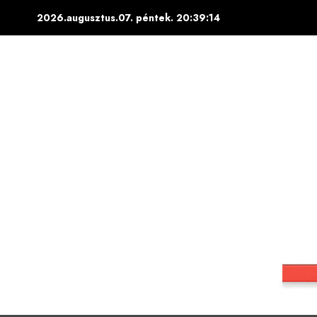
Skip
2026.augusztus.07. péntek.
20:39:15
to
content