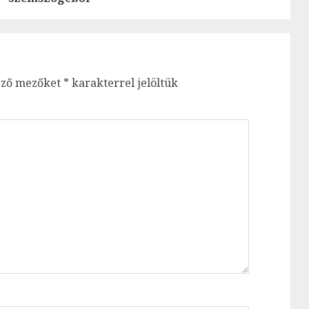
ező mezőket
*
karakterrel jelöltük