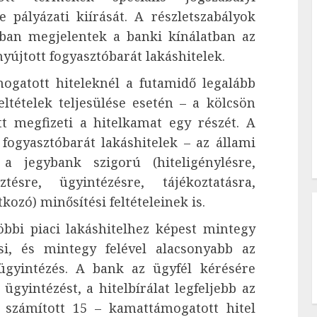
te pályázati kiírását. A részletszabályok
ban megjelentek a banki kínálatban az
yújtott fogyasztóbarát lakáshitelek.
ogatott hiteleknél a futamidő legalább
eltételek teljesülése esetén – a kölcsön
tt megfizeti a hitelkamat egy részét. A
fogyasztóbarát lakáshitelek – az állami
a jegybank szigorú (hiteligénylésre,
sztésre, ügyintézésre, tájékoztatásra,
ozó) minősítési feltételeinek is.
öbbi piaci lakáshitelhez képest mintegy
si, és mintegy felével alacsonyabb az
 ügyintézés. A bank az ügyfél kérésére
i ügyintézést, a hitelbírálat legfeljebb az
l számított 15 – kamattámogatott hitel