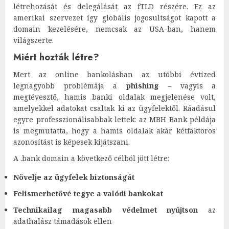
létrehozását és delegálását az fTLD részére. Ez az
amerikai szervezet így globális jogosultságot kapott a
domain kezelésére, nemcsak az USA-ban, hanem
világszerte.
Miért hozták létre?
Mert az online bankolásban az utóbbi évtized
legnagyobb problémája a
phishing
– vagyis a
megtévesztő, hamis banki oldalak megjelenése volt,
amelyekkel adatokat csaltak ki az ügyfelektől. Ráadásul
egyre professzionálisabbak lettek: az MBH Bank példája
is megmutatta, hogy a hamis oldalak akár kétfaktoros
azonosítást is képesek kijátszani.
A .bank domain a következő célból jött létre:
Növelje az ügyfelek biztonságát
Felismerhetővé tegye a valódi bankokat
Technikailag magasabb védelmet nyújtson
az
adathalász támadások ellen