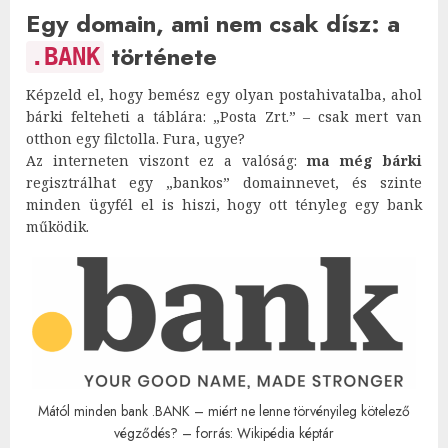
Egy domain, ami nem csak dísz: a
története
.BANK
Képzeld el, hogy bemész egy olyan postahivatalba, ahol
bárki felteheti a táblára: „Posta Zrt.” – csak mert van
otthon egy filctolla. Fura, ugye?
Az interneten viszont ez a valóság:
ma még bárki
regisztrálhat egy „bankos” domainnevet, és szinte
minden ügyfél el is hiszi, hogy ott tényleg egy bank
működik.
Mától minden bank .BANK – miért ne lenne törvényileg kötelező
végződés? – forrás: Wikipédia képtár