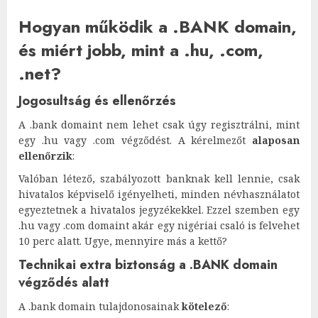
Hogyan működik a .BANK domain,
és miért jobb, mint a .hu, .com,
.net?
Jogosultság és ellenőrzés
A .bank domaint nem lehet csak úgy regisztrálni, mint
egy .hu vagy .com végződést. A kérelmezőt
alaposan
ellenőrzik
:
Valóban létező, szabályozott banknak kell lennie, csak
hivatalos képviselő igényelheti, minden névhasználatot
egyeztetnek a hivatalos jegyzékekkel. Ezzel szemben egy
.hu vagy .com domaint akár egy nigériai csaló is felvehet
10 perc alatt. Ugye, mennyire más a kettő?
Technikai extra biztonság a .BANK domain
végződés alatt
A .bank domain tulajdonosainak
kötelező
: