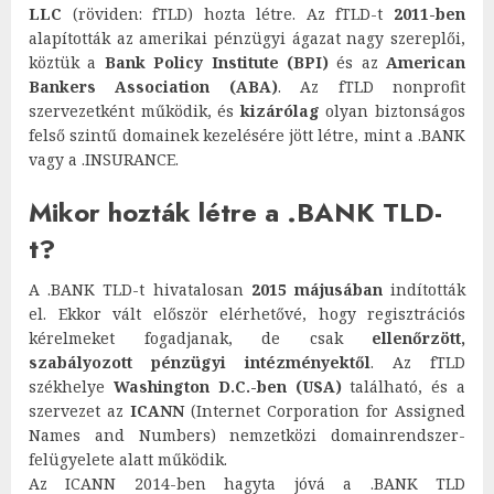
LLC
(röviden: fTLD) hozta létre. Az fTLD-t
2011-ben
alapították az amerikai pénzügyi ágazat nagy szereplői,
köztük a
Bank Policy Institute (BPI)
és az
American
Bankers Association (ABA)
. Az fTLD nonprofit
szervezetként működik, és
kizárólag
olyan biztonságos
felső szintű domainek kezelésére jött létre, mint a .BANK
vagy a .INSURANCE.
Mikor hozták létre a .BANK TLD-
t?
A .BANK TLD-t hivatalosan
2015 májusában
indították
el. Ekkor vált először elérhetővé, hogy regisztrációs
kérelmeket fogadjanak, de csak
ellenőrzött,
szabályozott pénzügyi intézményektől
. Az fTLD
székhelye
Washington D.C.-ben (USA)
található, és a
szervezet az
ICANN
(Internet Corporation for Assigned
Names and Numbers) nemzetközi domainrendszer-
felügyelete alatt működik.
Az ICANN 2014-ben hagyta jóvá a .BANK TLD