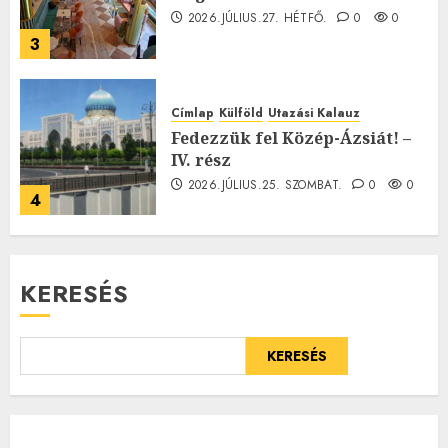
2026.JÚLIUS.27. HÉTFŐ.
0
0
3
Címlap
Külföld
Utazási Kalauz
Fedezzük fel Közép-Ázsiát! –
IV. rész
2026.JÚLIUS.25. SZOMBAT.
0
0
4
KERESÉS
KERESÉS