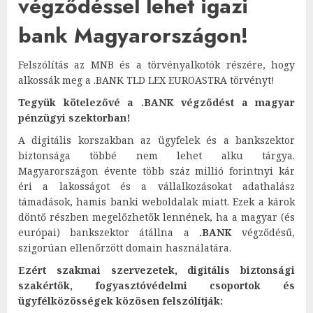
végződéssel lehet igazi
bank Magyarországon!
Felszólítás az MNB és a törvényalkotók részére, hogy
alkossák meg a .BANK TLD LEX EUROASTRA törvényt!
Tegyük kötelezővé a .BANK végződést a magyar
pénzügyi szektorban!
A digitális korszakban az ügyfelek és a bankszektor
biztonsága többé nem lehet alku tárgya.
Magyarországon évente több száz millió forintnyi kár
éri a lakosságot és a vállalkozásokat adathalász
támadások, hamis banki weboldalak miatt. Ezek a károk
döntő részben megelőzhetők lennének, ha a magyar (és
európai) bankszektor átállna a
.BANK
végződésű,
szigorúan ellenőrzött domain használatára.
Ezért szakmai szervezetek, digitális biztonsági
szakértők, fogyasztóvédelmi csoportok és
ügyfélközösségek közösen felszólítják: