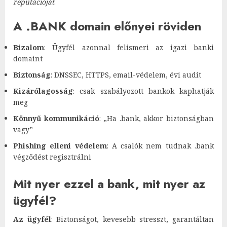
reputációját
.
A .BANK domain előnyei röviden
Bizalom
: Ügyfél azonnal felismeri az igazi banki
domaint
Biztonság
: DNSSEC, HTTPS, email-védelem, évi audit
Kizárólagosság
: csak szabályozott bankok kaphatják
meg
Könnyű kommunikáció
: „Ha .bank, akkor biztonságban
vagy”
Phishing elleni védelem
: A csalók nem tudnak .bank
végződést regisztrálni
Mit nyer ezzel a bank, mit nyer az
ügyfél?
Az ügyfél
: Biztonságot, kevesebb stresszt, garantáltan