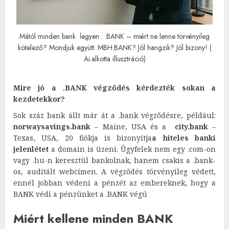
Mától minden bank legyen : .BANK – miért ne lenne törvényileg
kötelező? Mondjuk együtt: MBH.BANK? Jól hangzik? Jól bizony! (
Ai.alkotta illusztráció)
Mire jó a .BANK végződés kérdezték sokan a
kezdetekkor?
Sok száz bank állt már át a .bank végződésre, például:
norwaysavings.bank
– Maine, USA és a
city.bank
–
Texas, USA, 20 fiókja is bizonyítja
a hiteles banki
jelenlétet
a domain is üzeni. Ügyfelek nem egy .com-on
vagy .hu-n keresztül bankolnak, hanem csakis a .bank-
os, auditált webcímen. A végződés törvényileg védett,
ennél jobban védeni a pénzét az embereknek, hogy a
BANK védi a pénzünket a .BANK végú
Miért kellene minden BANK