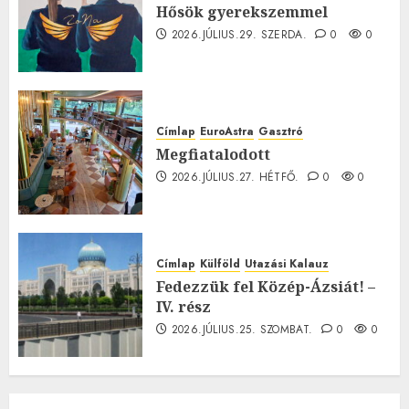
Hősök gyerekszemmel
2026.JÚLIUS.29. SZERDA.
0
0
Címlap
EuroAstra
Gasztró
Megfiatalodott
2026.JÚLIUS.27. HÉTFŐ.
0
0
Címlap
Külföld
Utazási Kalauz
Fedezzük fel Közép-Ázsiát! –
IV. rész
2026.JÚLIUS.25. SZOMBAT.
0
0