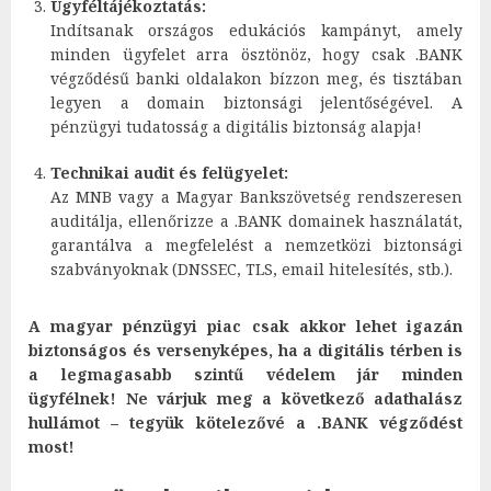
Ügyféltájékoztatás:
Indítsanak országos edukációs kampányt, amely
minden ügyfelet arra ösztönöz, hogy csak .BANK
végződésű banki oldalakon bízzon meg, és tisztában
legyen a domain biztonsági jelentőségével. A
pénzügyi tudatosság a digitális biztonság alapja!
Technikai audit és felügyelet:
Az MNB vagy a Magyar Bankszövetség rendszeresen
auditálja, ellenőrizze a .BANK domainek használatát,
garantálva a megfelelést a nemzetközi biztonsági
szabványoknak (DNSSEC, TLS, email hitelesítés, stb.).
A magyar pénzügyi piac csak akkor lehet igazán
biztonságos és versenyképes, ha a digitális térben is
a legmagasabb szintű védelem jár minden
ügyfélnek!
Ne várjuk meg a következő adathalász
hullámot – tegyük kötelezővé a .BANK végződést
most!