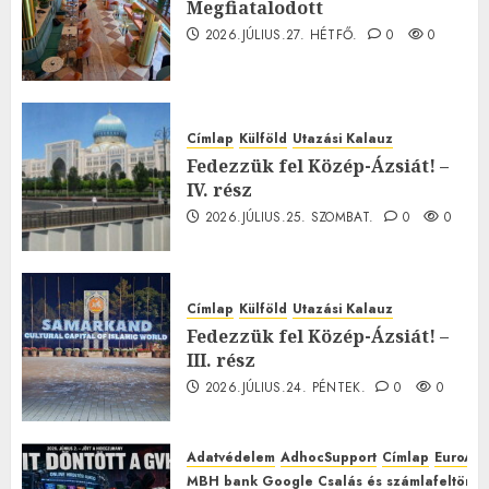
Megfiatalodott
2026.JÚLIUS.27. HÉTFŐ.
0
0
Címlap
Külföld
Utazási Kalauz
Fedezzük fel Közép-Ázsiát! –
IV. rész
2026.JÚLIUS.25. SZOMBAT.
0
0
Címlap
Külföld
Utazási Kalauz
Fedezzük fel Közép-Ázsiát! –
III. rész
2026.JÚLIUS.24. PÉNTEK.
0
0
Adatvédelem
AdhocSupport
Címlap
EuroAst
MBH bank Google Csalás és számlafeltörés 