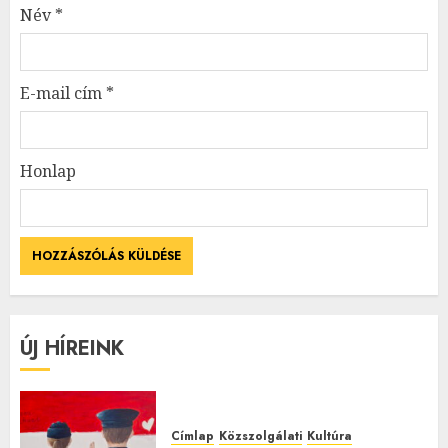
Név
*
E-mail cím
*
Honlap
ÚJ HÍREINK
Címlap
Közszolgálati
Kultúra