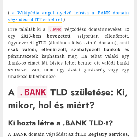
(
a Wikipédia angol nyelvű leírása a .BANK domain
végződésről ITT érhető el
)
Erre találták ki a
végződésű domainneveket. Ez
.BANK
egy
2015-ben bevezetett
, szigorúan ellenőrzött,
úgynevezett gTLD (általános felső szintű domain), amit
csak valódi, ellenőrzött, szabályozott bankok
és
pénzintézetek kaphatnak meg. Ha tehát valaki egy
.bank-os címet lát, biztos lehet benne: ott valódi banki
szervezet van, nem egy ázsiai garázscég vagy egy
unatkozó kiberbűnöző.
A
TLD születése: Ki,
.BANK
mikor, hol és miért?
Ki hozta létre a .BANK TLD-t?
A
.BANK
domain végződést
az fTLD Registry Services,