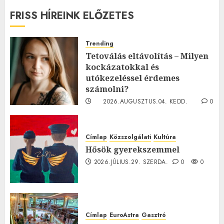
FRISS HÍREINK ELŐZETES
Trending
Tetoválás eltávolítás – Milyen
kockázatokkal és
utókezeléssel érdemes
számolni?
2026.AUGUSZTUS.04. KEDD.
0
0
Címlap
Közszolgálati
Kultúra
Hősök gyerekszemmel
2026.JÚLIUS.29. SZERDA.
0
0
Címlap
EuroAstra
Gasztró