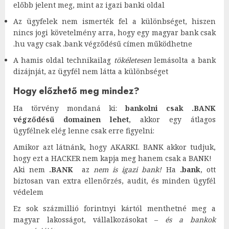
előbb jelent meg, mint az igazi banki oldal
Az ügyfelek nem ismerték fel a különbséget, hiszen
nincs jogi követelmény arra, hogy egy magyar bank csak
.hu vagy csak .bank végződésű címen működhetne
A hamis oldal technikailag
tökéletesen
lemásolta a bank
dizájnját, az ügyfél nem látta a különbséget
Hogy előzhető meg mindez?
Ha törvény mondaná ki:
bankolni csak .BANK
végződésű domainen lehet
, akkor egy átlagos
ügyfélnek elég lenne csak erre figyelni:
Amikor azt látnánk, hogy AKARKI. BANK akkor tudjuk,
hogy ezt a HACKER nem kapja meg hanem csak a BANK!
Aki nem
.BANK
az
nem is igazi bank!
Ha
.bank
, ott
biztosan van extra ellenőrzés, audit, és minden ügyfél
védelem
Ez sok százmillió forintnyi kártól menthetné meg a
magyar lakosságot, vállalkozásokat –
és a bankok