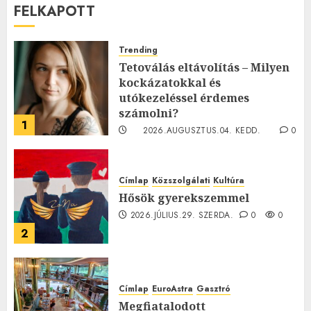
FELKAPOTT
Trending
Tetoválás eltávolítás – Milyen
kockázatokkal és
utókezeléssel érdemes
számolni?
1
2026.AUGUSZTUS.04. KEDD.
0
0
Címlap
Közszolgálati
Kultúra
Hősök gyerekszemmel
2026.JÚLIUS.29. SZERDA.
0
0
2
Címlap
EuroAstra
Gasztró
Megfiatalodott