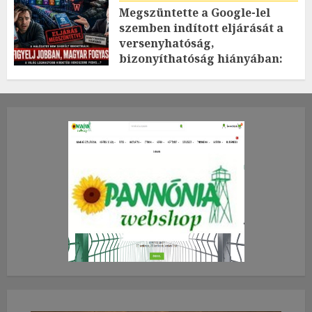
Megszüntette a Google-lel
szemben indított eljárását a
versenyhatóság,
bizonyíthatóság hiányában:
TE mit gondolsz erről?
2026.JÚLIUS.23. CSÜTÖRTÖK.
0
0