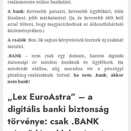
csalásmentes online bankolást.
A bank
: Kevesebb panaszt, kevesebb ügyfélkárt, több
bizalmat, jobb márkaimázst. (Ja, és kevesebb időt kell
azzal tölteni, hogy magyarázkodnak az áldozathibáztató
közleményekben.)
A csalók
: Nos, ők sajnos kénytelenek lesznek új szakmát
tanulni.
.BANK
– nem csak egy domain, hanem
digitális
biztonsági öv
minden banknak és ügyfélnek. Ha
mindenki átállna, alig maradna tér a pénzügyi
phishing-csalásoknak. Szóval:
ha nem .bank, akkor
nem bank!
„Lex EuroAstra” – a
digitális banki biztonság
törvénye: csak .BANK