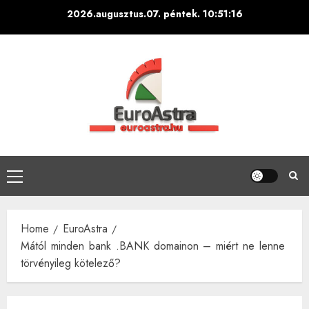
Skip
2026.augusztus.07. péntek.
10:51:18
to
content
Primary
Menu
Home
EuroAstra
Mától minden bank .BANK domainon – miért ne lenne
törvényileg kötelező?