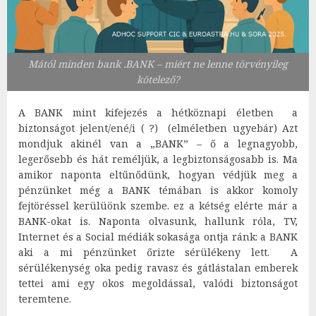
Mától minden bank .BANK – miért ne lenne törvényileg
kötelező?
A BANK mint kifejezés a hétköznapi életben a
biztonságot jelent/ené/i ( ?) (elméletben ugyebár) Azt
mondjuk akinél van a „BANK” – ő a legnagyobb,
legerősebb és hát reméljük, a legbiztonságosabb is. Ma
amikor naponta eltűnődünk, hogyan védjük meg a
pénzünket még a BANK témában is akkor komoly
fejtöréssel kerülüönk szembe. ez a kétség elérte már a
BANK-okat is. Naponta olvasunk, hallunk róla, TV,
Internet és a Social médiák sokasága ontja ránk: a BANK
aki a mi pénzünket őrizte sérülékeny lett. A
sérülékenység oka pedig ravasz és gátlástalan emberek
tettei ami egy okos megoldással, valódi biztonságot
teremtene.