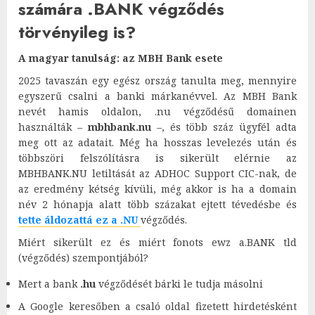
számára .BANK végződés
törvényileg is?
A magyar tanulság: az MBH Bank esete
2025 tavaszán egy egész ország tanulta meg, mennyire
egyszerű csalni a banki márkanévvel. Az MBH Bank
nevét hamis oldalon, .nu végződésű domainen
használták –
mbhbank.nu
–, és több száz ügyfél adta
meg ott az adatait. Még ha hosszas levelezés után és
többszöri felszólításra is sikerült elérnie az
MBHBANK.NU letiltását az ADHOC Support CIC-nak, de
az eredmény kétség kívüli, még akkor is ha a domain
név 2 hónapja alatt több százakat ejtett tévedésbe és
tette áldozattá ez a .NU
végződés.
Miért sikerült ez és miért fonots ewz a.BANK tld
(végződés) szempontjából?
Mert a bank
.hu
végződését bárki le tudja másolni
A Google keresőben a csaló oldal fizetett hirdetésként