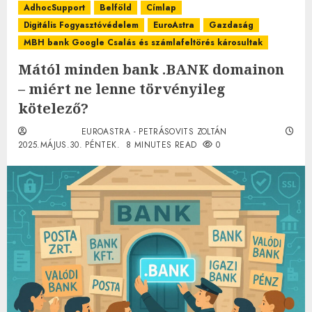
AdhocSupport
Belföld
Címlap
Digitális Fogyasztóvédelem
EuroAstra
Gazdaság
MBH bank Google Csalás és számlafeltörés károsultak
Mától minden bank .BANK domainon
– miért ne lenne törvényileg
kötelező?
EUROASTRA - PETRÁSOVITS ZOLTÁN
2025.MÁJUS.30. PÉNTEK.
8 MINUTES READ
0