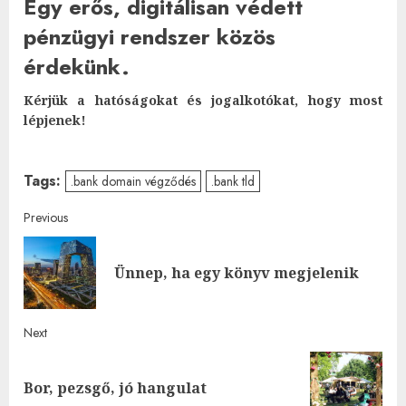
Egy erős, digitálisan védett
pénzügyi rendszer közös
érdekünk.
Kérjük a hatóságokat és jogalkotókat, hogy most
lépjenek!
Tags:
.bank domain végződés
.bank tld
Post
Previous
navigation
Pre
Ünnep, ha egy könyv megjelenik
post
Next
Next
Bor, pezsgő, jó hangulat
post: