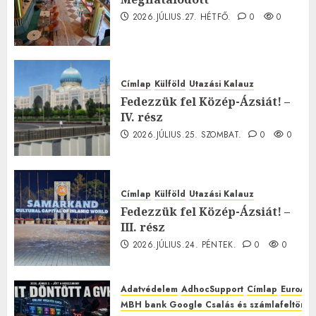
2026.JÚLIUS.27. HÉTFŐ.
0
0
Címlap
Külföld
Utazási Kalauz
Fedezzük fel Közép-Ázsiát! –
IV. rész
2026.JÚLIUS.25. SZOMBAT.
0
0
Címlap
Külföld
Utazási Kalauz
Fedezzük fel Közép-Ázsiát! –
III. rész
2026.JÚLIUS.24. PÉNTEK.
0
0
Adatvédelem
AdhocSupport
Címlap
EuroAst
MBH bank Google Csalás és számlafeltörés 