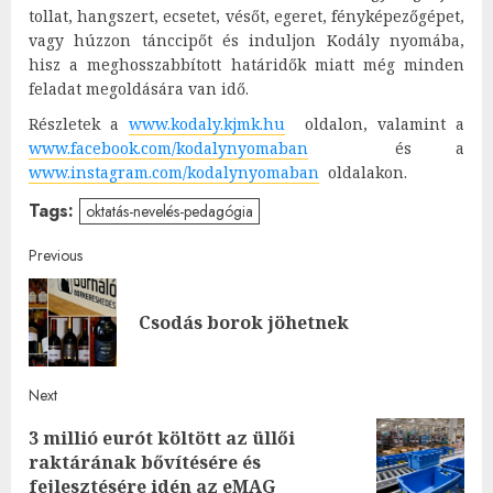
tollat, hangszert, ecsetet, vésőt, egeret, fényképezőgépet,
vagy húzzon tánccipőt és induljon Kodály nyomába,
hisz a meghosszabbított határidők miatt még minden
feladat megoldására van idő.
Részletek a
www.kodaly.kjmk.hu
oldalon, valamint a
www.facebook.com/kodalynyomaban
és a
www.instagram.com/kodalynyomaban
oldalakon.
Tags:
oktatás-nevelés-pedagógia
Post
Previous
navigation
Pre
Csodás borok jöhetnek
post
Next
3 millió eurót költött az üllői
Next
raktárának bővítésére és
post:
fejlesztésére idén az eMAG