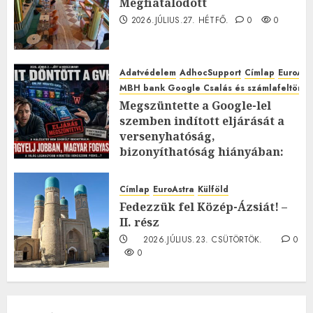
Megfiatalodott
2026.JÚLIUS.27. HÉTFŐ.
0
0
Adatvédelem
AdhocSupport
Címlap
EuroAst
MBH bank Google Csalás és számlafeltörés 
Megszüntette a Google-lel
szemben indított eljárását a
versenyhatóság,
bizonyíthatóság hiányában:
TE mit gondolsz erről?
2026.JÚLIUS.23. CSÜTÖRTÖK.
0
Címlap
EuroAstra
Külföld
0
Fedezzük fel Közép-Ázsiát! –
II. rész
2026.JÚLIUS.23. CSÜTÖRTÖK.
0
0