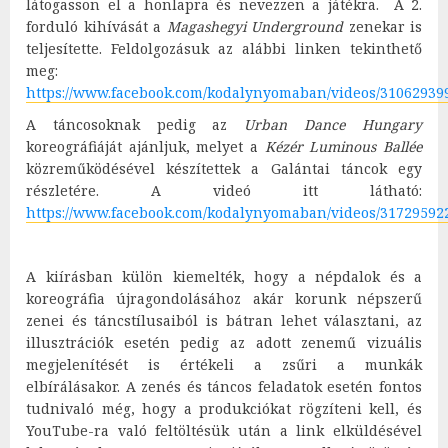
látogasson el a honlapra és nevezzen a játékra. A 2.
forduló kihívását a
Magashegyi Underground
zenekar is
teljesítette. Feldolgozásuk az alábbi linken tekinthető
meg:
https://www.facebook.com/kodalynyomaban/videos/31062939
A táncosoknak pedig az
Urban Dance Hungary
koreográfiáját ajánljuk, melyet a
Kézér Luminous Ballée
közreműködésével készítettek a Galántai táncok egy
részletére. A videó itt látható:
https://www.facebook.com/kodalynyomaban/videos/31729592
A kiírásban külön kiemelték, hogy a népdalok és a
koreográfia újragondolásához akár korunk népszerű
zenei és táncstílusaiból is bátran lehet választani, az
illusztrációk esetén pedig az adott zenemű vizuális
megjelenítését is értékeli a zsűri a munkák
elbírálásakor. A zenés és táncos feladatok esetén fontos
tudnivaló még, hogy a produkciókat rögzíteni kell, és
YouTube-ra való feltöltésük után a link elküldésével