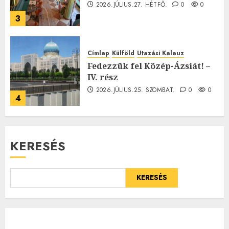
2026.JÚLIUS.27. HÉTFŐ.
0
0
3
Címlap
Külföld
Utazási Kalauz
Fedezzük fel Közép-Ázsiát! –
IV. rész
2026.JÚLIUS.25. SZOMBAT.
0
0
4
KERESÉS
KERESÉS