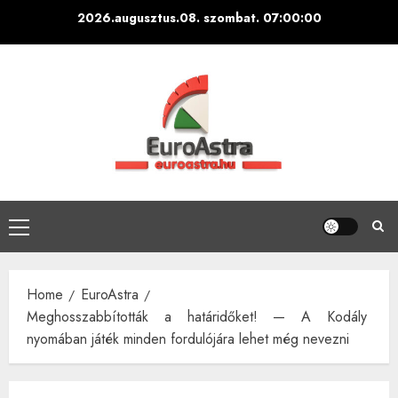
Skip
2026.augusztus.08. szombat.
07:00:01
to
content
Primary
Menu
Home
EuroAstra
Meghosszabbították a határidőket! — A Kodály
nyomában játék minden fordulójára lehet még nevezni