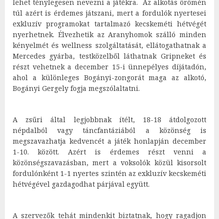
lehet ténylegesen nevezni a játékra. Az alkotás örömén
túl azért is érdemes játszani, mert a fordulók nyertesei
exkluzív programokat tartalmazó kecskeméti hétvégét
nyerhetnek. Élvezhetik az Aranyhomok szálló minden
kényelmét és wellness szolgáltatását, ellátogathatnak a
Mercedes gyárba, testközelből láthatnak Gripneket és
részt vehetnek a december 15-i ünnepélyes díjátadón,
ahol a különleges Bogányi-zongorát maga az alkotó,
Bogányi Gergely fogja megszólaltatni.
A zsűri által legjobbnak ítélt, 18-18 átdolgozott
népdalból vagy táncfantáziából a közönség is
megszavazhatja kedvencét a játék honlapján december
1-10. között. Azért is érdemes részt venni a
közönségszavazásban, mert a voksolók közül kisorsolt
fordulónként 1-1 nyertes szintén az exkluzív kecskeméti
hétvégével gazdagodhat párjával együtt.
A szervezők tehát mindenkit biztatnak, hogy ragadjon