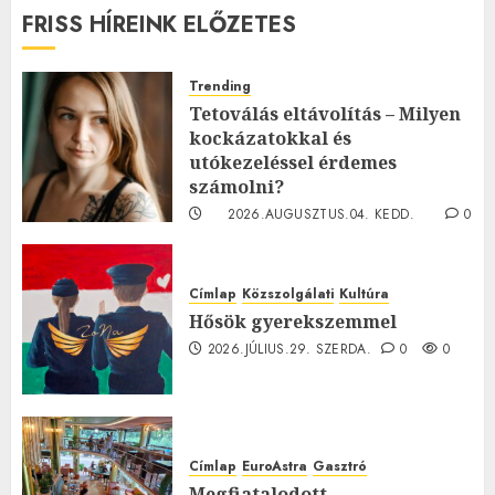
FRISS HÍREINK ELŐZETES
Trending
Tetoválás eltávolítás – Milyen
kockázatokkal és
utókezeléssel érdemes
számolni?
2026.AUGUSZTUS.04. KEDD.
0
0
Címlap
Közszolgálati
Kultúra
Hősök gyerekszemmel
2026.JÚLIUS.29. SZERDA.
0
0
Címlap
EuroAstra
Gasztró
Megfiatalodott