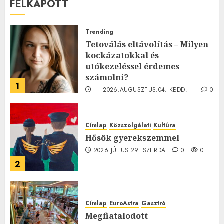
FELKAPOTT
Trending
Tetoválás eltávolítás – Milyen
kockázatokkal és
utókezeléssel érdemes
számolni?
1
2026.AUGUSZTUS.04. KEDD.
0
0
Címlap
Közszolgálati
Kultúra
Hősök gyerekszemmel
2026.JÚLIUS.29. SZERDA.
0
0
2
Címlap
EuroAstra
Gasztró
Megfiatalodott