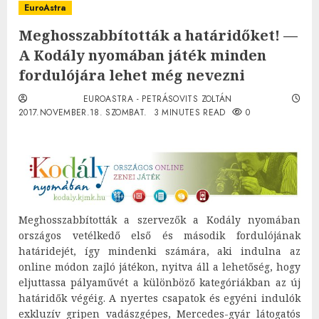
EuroAstra
Meghosszabbították a határidőket! —
A Kodály nyomában játék minden
fordulójára lehet még nevezni
EUROASTRA - PETRÁSOVITS ZOLTÁN
2017.NOVEMBER.18. SZOMBAT.
3 MINUTES READ
0
Meghosszabbították a szervezők a Kodály nyomában
országos vetélkedő első és második fordulójának
határidejét, így mindenki számára, aki indulna az
online módon zajló játékon, nyitva áll a lehetőség, hogy
eljuttassa pályaművét a különböző kategóriákban az új
határidők végéig. A nyertes csapatok és egyéni indulók
exkluzív gripen vadászgépes, Mercedes-gyár látogatós