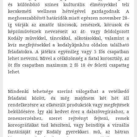
és különböző színes kulturális élményekkel teli
kecskeméti wellness hétvégével gazdagodnak. A
meghosszabbított határidők miatt egészen november 28-
ig várják az amatőr táncosok, zenészek, kórusok és
képzőművészek nevezéseit az át- vagy feldolgozott
Kodály művekkel, táncokkal, alkotásokkal, valamint a
kvíz megfejtésekkel a kodaly.kjmk.hu oldalon található
feladatokra. A játékra egyénileg vagy 5 fős csapatban
lehet nevezni. Mivel a célközönség a fiatal korosztály, az
öt fős csapatban maximum 2 fő 18 év feletti csapattag
lehet.
Mindenki tehetsége szerint válogathat a vetélkedő
feladatai között, és még majdnem két hét áll
rendelkezésre az elkészült produkciók vagy megfejtések
beküldésére. Így aki kedvet érez a dalszövegíráshoz, a
zeneszerzéshez, szeret rejtvényt fejteni, remek
koreográfiákat tud készíteni, vagy beindítja a vizuális
fantáziáját egy Kodály gyerekkari mű, az bátran