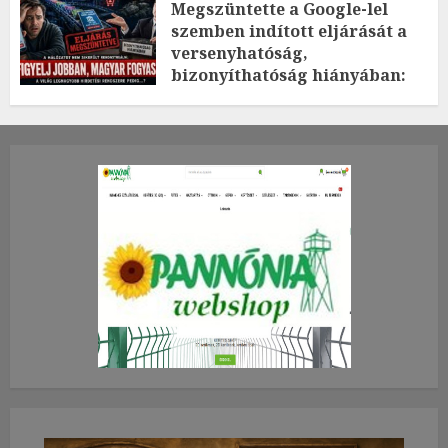
Megszüntette a Google-lel
szemben indított eljárását a
versenyhatóság,
bizonyíthatóság hiányában:
TE mit gondolsz erről?
2026.JÚLIUS.23. CSÜTÖRTÖK.
0
0