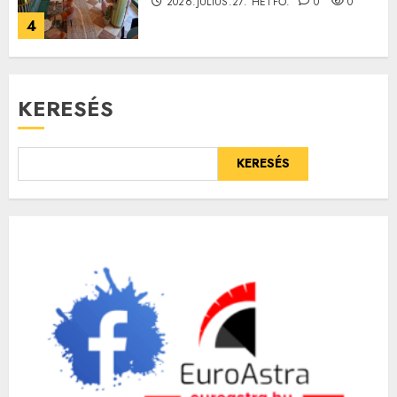
2026.JÚLIUS.27. HÉTFŐ.
0
0
4
KERESÉS
KERESÉS