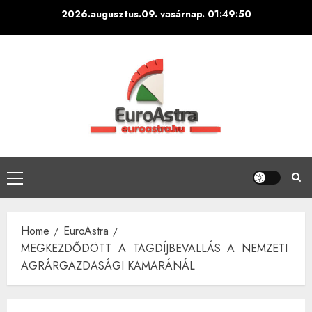
Skip
2026.augusztus.09. vasárnap.
01:49:51
to
content
Primary
Menu
Home
EuroAstra
MEGKEZDŐDÖTT A TAGDÍJBEVALLÁS A NEMZETI
AGRÁRGAZDASÁGI KAMARÁNÁL