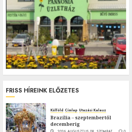
FRISS HÍREINK ELŐZETES
Külföld
Címlap
Utazási Kalauz
Brazília – szeptembertől
decemberig
2026.AUGUSZTUS.08. SZOMBAT.
0