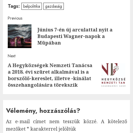
Tags:
belpolitika
gazdaság
Post
Previous
Június 7-én új arculattal nyit a
navigation
Pre
Budapesti Wagner-napok a
post
Müpában
Next
A Hegyközségek Nemzeti Tanácsa
a 2018. évi szüret alkalmával is a
Next
borszőlő-kereslet, illetve -kínálat
post:
összehangolására törekszik
Vélemény, hozzászólás?
Az e-mail címet nem tesszük közzé.
A kötelező
mezőket
*
karakterrel jelöltük