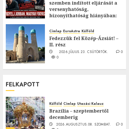
szemben indított eljárását a
versenyhatóság,
bizonyíthatóság hiányában:
TE mit gondolsz erről?
2026.JÚLIUS.23. CSÜTÖRTÖK.
0
Címlap
EuroAstra
Külföld
0
Fedezzük fel Közép-Ázsiát! –
II. rész
2026.JÚLIUS.23. CSÜTÖRTÖK.
0
0
FELKAPOTT
Külföld
Címlap
Utazási Kalauz
Brazília – szeptembertől
decemberig
2026.AUGUSZTUS.08. SZOMBAT.
0