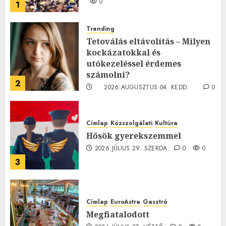
0
1
Trending
Tetoválás eltávolítás – Milyen
kockázatokkal és
utókezeléssel érdemes
számolni?
2
2026.AUGUSZTUS.04. KEDD.
0
0
Címlap
Közszolgálati
Kultúra
Hősök gyerekszemmel
2026.JÚLIUS.29. SZERDA.
0
0
3
Címlap
EuroAstra
Gasztró
Megfiatalodott