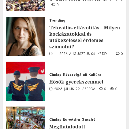
0
Trending
Tetoválás eltávolítás – Milyen
kockázatokkal és
utókezeléssel érdemes
számolni?
2026.AUGUSZTUS.04. KEDD.
0
0
Címlap
Közszolgálati
Kultúra
Hősök gyerekszemmel
2026.JÚLIUS.29. SZERDA.
0
0
Címlap
EuroAstra
Gasztró
Megfiatalodott