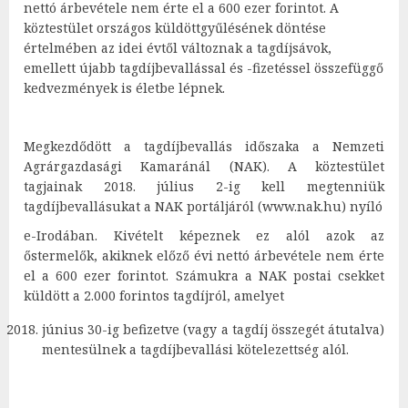
nettó árbevétele nem érte el a 600 ezer forintot. A
köztestület országos küldöttgyűlésének döntése
értelmében az idei évtől változnak a tagdíjsávok,
emellett újabb tagdíjbevallással és -fizetéssel összefüggő
kedvezmények is életbe lépnek.
Megkezdődött a tagdíjbevallás időszaka a Nemzeti
Agrárgazdasági Kamaránál (NAK). A köztestület
tagjainak 2018. július 2-ig kell megtenniük
tagdíjbevallásukat a NAK portáljáról (www.nak.hu) nyíló
e-Irodában. Kivételt képeznek ez alól azok az
őstermelők, akiknek előző évi nettó árbevétele nem érte
el a 600 ezer forintot. Számukra a NAK postai csekket
küldött a 2.000 forintos tagdíjról, amelyet
június 30-ig befizetve (vagy a tagdíj összegét átutalva)
mentesülnek a tagdíjbevallási kötelezettség alól.