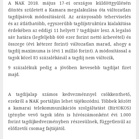
A NAK 2018. május 17-ei országos küldöttgyűlésén
döntés született a Kamara megalakulása óta változatlan
tagdíjsávok módosításáról. Az arányosabb teherviselés
és az átláthatóbb, egyszerűbb tagdíjstruktúra kialakítása
érdekében az eddigi 11 helyett 7 tagdíjsáv lesz. A legalsó
sáv határa (legfeljebb 600 ezer forint nettó árbevétel) és
összege (évi kétezer forint) változatlan marad, ahogy a
tagdíj maximuma is (évi 1 millió forint). A módosítással a
tagok közel 85 százalékánál a tagdíj nem változik,
9 százalékuk pedig a jövőben kevesebb tagdíjat fizet
majd.
A tagdíjalap számos kedvezménnyel csökkenthető,
ezekről a NAK portálján lehet tájékozódni. Többek között
a kamarai telekommunikációs szolgáltatást (BirtOKOS)
igénybe vevő tagok idén is hívószámonként évi 1.000
forint tagdíjkedvezményben részesülnek, függetlenül az
előfizetői csomag fajtájától.