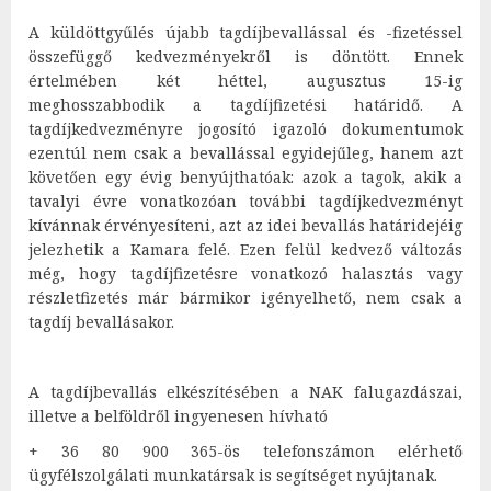
A küldöttgyűlés újabb tagdíjbevallással és -fizetéssel
összefüggő kedvezményekről is döntött. Ennek
értelmében két héttel, augusztus 15-ig
meghosszabbodik a tagdíjfizetési határidő. A
tagdíjkedvezményre jogosító igazoló dokumentumok
ezentúl nem csak a bevallással egyidejűleg, hanem azt
követően egy évig benyújthatóak: azok a tagok, akik a
tavalyi évre vonatkozóan további tagdíjkedvezményt
kívánnak érvényesíteni, azt az idei bevallás határidejéig
jelezhetik a Kamara felé. Ezen felül kedvező változás
még, hogy tagdíjfizetésre vonatkozó halasztás vagy
részletfizetés már bármikor igényelhető, nem csak a
tagdíj bevallásakor.
A tagdíjbevallás elkészítésében a NAK falugazdászai,
illetve a belföldről ingyenesen hívható
+ 36 80 900 365-ös telefonszámon elérhető
ügyfélszolgálati munkatársak is segítséget nyújtanak.