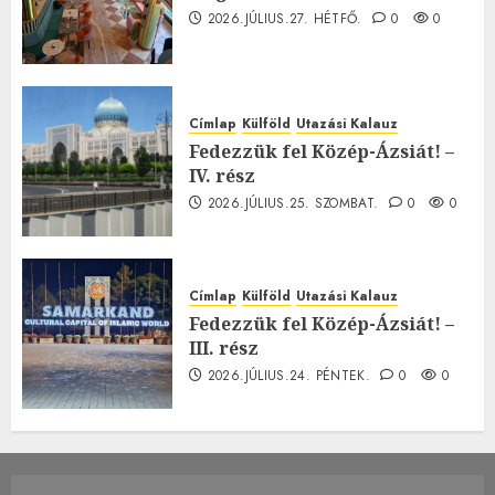
2026.JÚLIUS.27. HÉTFŐ.
0
0
Címlap
Külföld
Utazási Kalauz
Fedezzük fel Közép-Ázsiát! –
IV. rész
2026.JÚLIUS.25. SZOMBAT.
0
0
Címlap
Külföld
Utazási Kalauz
Fedezzük fel Közép-Ázsiát! –
III. rész
2026.JÚLIUS.24. PÉNTEK.
0
0