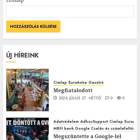
ÚJ HÍREINK
Címlap
EuroAstra
Gasztró
Megfiatalodott
2026.JÚLIUS.27. HÉTFŐ.
0
0
Adatvédelem
AdhocSupport
Címlap
EuroAst
MBH bank Google Csalás és számlafeltörés 
Megszüntette a Google-lel