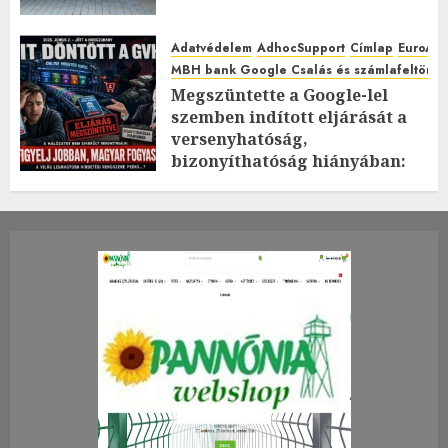
Adatvédelem
AdhocSupport
Címlap
EuroAst
MBH bank Google Csalás és számlafeltörés 
Megszüntette a Google-lel
szemben indított eljárását a
versenyhatóság,
bizonyíthatóság hiányában:
TE mit gondolsz erről?
2026.JÚLIUS.23. CSÜTÖRTÖK.
0
0