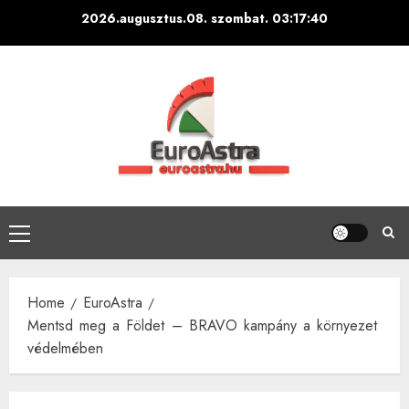
Skip
2026.augusztus.08. szombat.
03:17:41
to
content
Primary
Menu
Home
EuroAstra
Mentsd meg a Földet – BRAVO kampány a környezet
védelmében