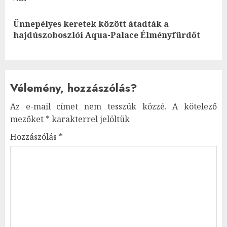
Ünnepélyes keretek között átadták a
Next
hajdúszoboszlói Aqua-Palace Élményfürdőt
post:
Vélemény, hozzászólás?
Az e-mail címet nem tesszük közzé.
A kötelező
mezőket
*
karakterrel jelöltük
Hozzászólás
*