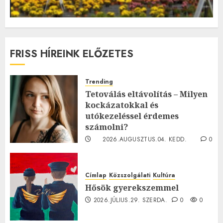
FRISS HÍREINK ELŐZETES
Trending
Tetoválás eltávolítás – Milyen
kockázatokkal és
utókezeléssel érdemes
számolni?
2026.AUGUSZTUS.04. KEDD.
0
0
Címlap
Közszolgálati
Kultúra
Hősök gyerekszemmel
2026.JÚLIUS.29. SZERDA.
0
0