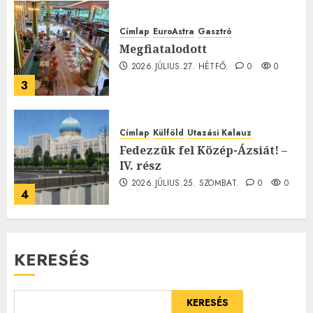
Címlap
EuroAstra
Gasztró
Megfiatalodott
2026.JÚLIUS.27. HÉTFŐ.
0
0
3
Címlap
Külföld
Utazási Kalauz
Fedezzük fel Közép-Ázsiát! –
IV. rész
2026.JÚLIUS.25. SZOMBAT.
0
0
4
KERESÉS
KERESÉS