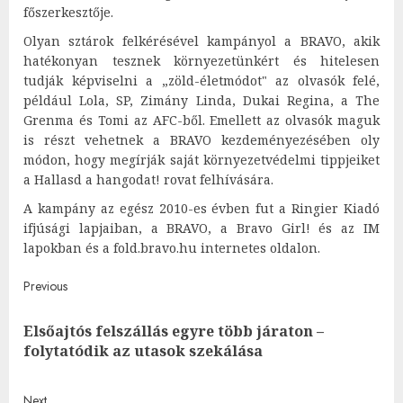
főszerkesztője.
Olyan sztárok felkérésével kampányol a BRAVO, akik
hatékonyan tesznek környezetünkért és hitelesen
tudják képviselni a „zöld-életmódot" az olvasók felé,
például Lola, SP, Zimány Linda, Dukai Regina, a The
Grenma és Tomi az AFC-ből. Emellett az olvasók maguk
is részt vehetnek a BRAVO kezdeményezésében oly
módon, hogy megírják saját környezetvédelmi tippjeiket
a Hallasd a hangodat! rovat felhívására.
A kampány az egész 2010-es évben fut a Ringier Kiadó
ifjúsági lapjaiban, a BRAVO, a Bravo Girl! és az IM
lapokban és a fold.bravo.hu internetes oldalon.
Post
Previous
navigation
Elsőajtós felszállás egyre több járaton –
Pre
folytatódik az utasok szekálása
post
Next