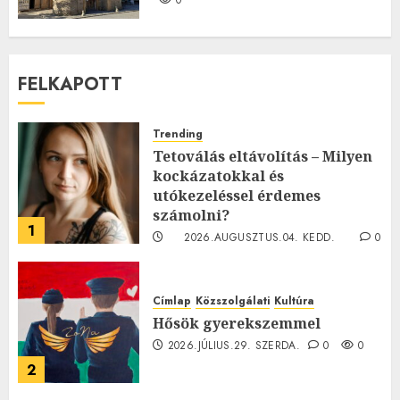
FELKAPOTT
Trending
Tetoválás eltávolítás – Milyen
kockázatokkal és
utókezeléssel érdemes
számolni?
1
2026.AUGUSZTUS.04. KEDD.
0
0
Címlap
Közszolgálati
Kultúra
Hősök gyerekszemmel
2026.JÚLIUS.29. SZERDA.
0
0
2