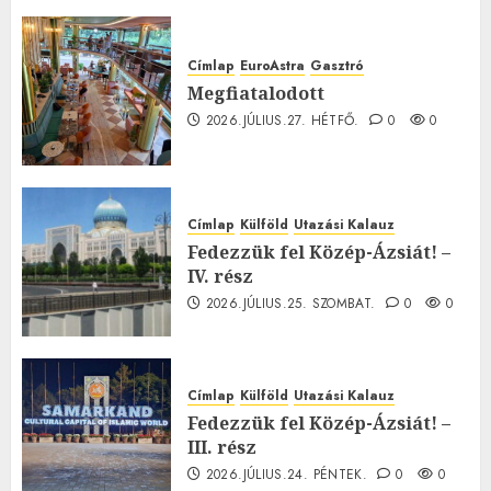
Címlap
EuroAstra
Gasztró
Megfiatalodott
2026.JÚLIUS.27. HÉTFŐ.
0
0
Címlap
Külföld
Utazási Kalauz
Fedezzük fel Közép-Ázsiát! –
IV. rész
2026.JÚLIUS.25. SZOMBAT.
0
0
Címlap
Külföld
Utazási Kalauz
Fedezzük fel Közép-Ázsiát! –
III. rész
2026.JÚLIUS.24. PÉNTEK.
0
0