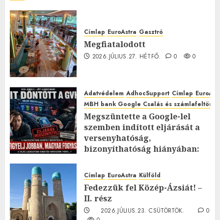
Címlap
EuroAstra
Gasztró
Megfiatalodott
2026.JÚLIUS.27. HÉTFŐ.
0
0
Adatvédelem
AdhocSupport
Címlap
EuroAst
MBH bank Google Csalás és számlafeltörés 
Megszüntette a Google-lel
szemben indított eljárását a
versenyhatóság,
bizonyíthatóság hiányában:
TE mit gondolsz erről?
2026.JÚLIUS.23. CSÜTÖRTÖK.
0
Címlap
EuroAstra
Külföld
0
Fedezzük fel Közép-Ázsiát! –
II. rész
2026.JÚLIUS.23. CSÜTÖRTÖK.
0
0