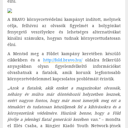
élni.
A BRAVO környezetvédelmi kampányt indított, melynek
célja, felhívni az olvasók figyelmét a bolygónkat
fenyegető veszélyekre és lehetséges alternatívákat
kínálni számukra, hogyan tudnak környezettudatosan
élni.
A Mentsd meg a Földet kampány keretében készülő
cikkekben és a
http://fold.bravo.hu/
oldalra felkerülő
anyagokban olyan figyelemfelkeltő információkat
olvashatnak a fiatalok, amik korunk legfontosabb
környezetvédelemmel kapcsolatos problémáit érintik.
„Azok a fiatalok, akik ezeket a magazinokat olvassák,
néhány év múlva már döntéshozói helyzetben lesznek,
ezért nagyon fontos, hogy már most ismerjék meg ezt a
témakört és tudatosan készüljenek fel a kihívásokra és a
környezetünk védelmére. Hiszünk benne, hogy a Föld
jövője a jelenlegi fiatal generáció kezében van."
– mondta
el Illés Csaba, a Ringier Kiadó Youth Network-jének