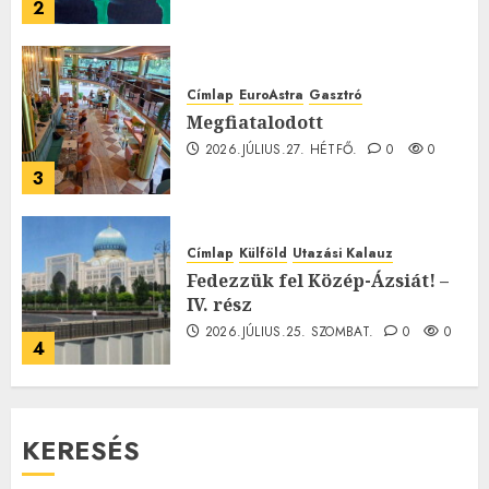
2
Címlap
EuroAstra
Gasztró
Megfiatalodott
2026.JÚLIUS.27. HÉTFŐ.
0
0
3
Címlap
Külföld
Utazási Kalauz
Fedezzük fel Közép-Ázsiát! –
IV. rész
2026.JÚLIUS.25. SZOMBAT.
0
0
4
KERESÉS