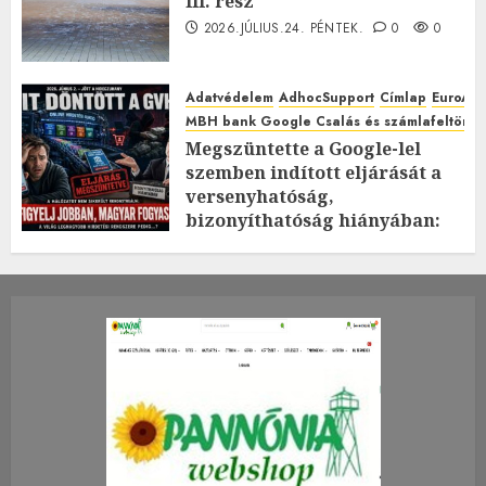
III. rész
2026.JÚLIUS.24. PÉNTEK.
0
0
Adatvédelem
AdhocSupport
Címlap
EuroAst
MBH bank Google Csalás és számlafeltörés 
Megszüntette a Google-lel
szemben indított eljárását a
versenyhatóság,
bizonyíthatóság hiányában:
TE mit gondolsz erről?
2026.JÚLIUS.23. CSÜTÖRTÖK.
0
0