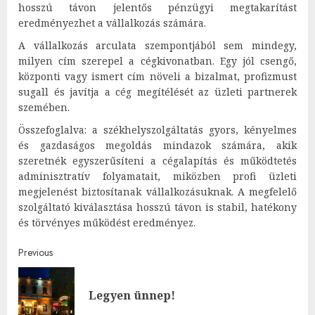
hosszú távon jelentős pénzügyi megtakarítást
eredményezhet a vállalkozás számára.
A vállalkozás arculata szempontjából sem mindegy,
milyen cím szerepel a cégkivonatban. Egy jól csengő,
központi vagy ismert cím növeli a bizalmat, profizmust
sugall és javítja a cég megítélését az üzleti partnerek
szemében.
Összefoglalva: a székhelyszolgáltatás gyors, kényelmes
és gazdaságos megoldás mindazok számára, akik
szeretnék egyszerűsíteni a cégalapítás és működtetés
adminisztratív folyamatait, miközben profi üzleti
megjelenést biztosítanak vállalkozásuknak. A megfelelő
szolgáltató kiválasztása hosszú távon is stabil, hatékony
és törvényes működést eredményez.
Post
Previous
navigation
Pre
Legyen ünnep!
post