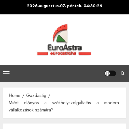
Skip
2026.augusztus.07. péntek.
04:30:27
to
content
Primary
Menu
Home
Gazdaság
Miért előnyös a székhelyszolgáltatás a modern
vállalkozások számára?