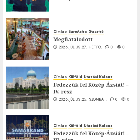
Címlap
EuroAstra
Gasztró
Megfiatalodott
2026.JÚLIUS.27. HÉTFŐ.
0
0
Címlap
Külföld
Utazási Kalauz
Fedezzük fel Közép-Ázsiát! –
IV. rész
2026.JÚLIUS.25. SZOMBAT.
0
0
Címlap
Külföld
Utazási Kalauz
Fedezzük fel Közép-Ázsiát! –