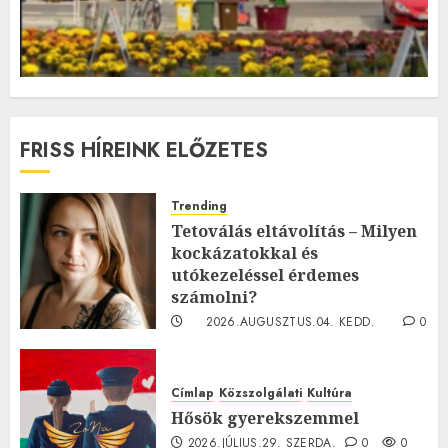
FRISS HÍREINK ELŐZETES
Trending
Tetoválás eltávolítás – Milyen
kockázatokkal és
utókezeléssel érdemes
számolni?
2026.AUGUSZTUS.04. KEDD.
0
0
Címlap
Közszolgálati
Kultúra
Hősök gyerekszemmel
2026.JÚLIUS.29. SZERDA.
0
0