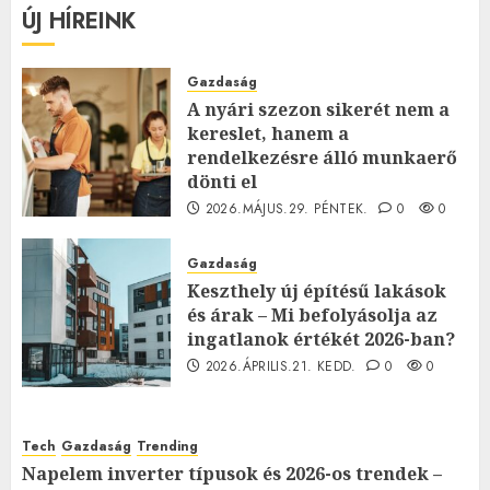
ÚJ HÍREINK
Gazdaság
A nyári szezon sikerét nem a
kereslet, hanem a
rendelkezésre álló munkaerő
dönti el
2026.MÁJUS.29. PÉNTEK.
0
0
Gazdaság
Keszthely új építésű lakások
és árak – Mi befolyásolja az
ingatlanok értékét 2026-ban?
2026.ÁPRILIS.21. KEDD.
0
0
Tech
Gazdaság
Trending
Napelem inverter típusok és 2026-os trendek –