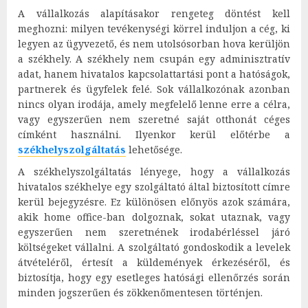
A vállalkozás alapításakor rengeteg döntést kell
meghozni: milyen tevékenységi körrel induljon a cég, ki
legyen az ügyvezető, és nem utolsósorban hova kerüljön
a székhely. A székhely nem csupán egy adminisztratív
adat, hanem hivatalos kapcsolattartási pont a hatóságok,
partnerek és ügyfelek felé. Sok vállalkozónak azonban
nincs olyan irodája, amely megfelelő lenne erre a célra,
vagy egyszerűen nem szeretné saját otthonát céges
címként használni. Ilyenkor kerül előtérbe a
székhelyszolgáltatás
lehetősége.
A székhelyszolgáltatás lényege, hogy a vállalkozás
hivatalos székhelye egy szolgáltató által biztosított címre
kerül bejegyzésre. Ez különösen előnyös azok számára,
akik home office-ban dolgoznak, sokat utaznak, vagy
egyszerűen nem szeretnének irodabérléssel járó
költségeket vállalni. A szolgáltató gondoskodik a levelek
átvételéről, értesít a küldemények érkezéséről, és
biztosítja, hogy egy esetleges hatósági ellenőrzés során
minden jogszerűen és zökkenőmentesen történjen.