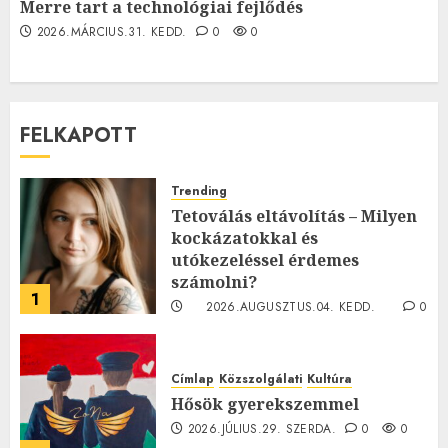
Merre tart a technológiai fejlődés
2026.MÁRCIUS.31. KEDD.
0
0
FELKAPOTT
Trending
Tetoválás eltávolítás – Milyen
kockázatokkal és
utókezeléssel érdemes
számolni?
1
2026.AUGUSZTUS.04. KEDD.
0
0
Címlap
Közszolgálati
Kultúra
Hősök gyerekszemmel
2026.JÚLIUS.29. SZERDA.
0
0