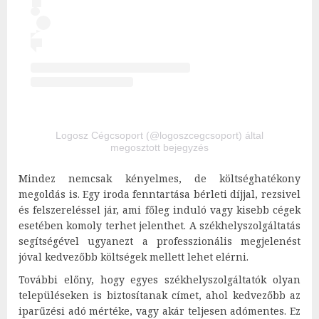
Logosz Cégcsoport (@logoszcegcsoport) által
megosztott bejegyzés
Mindez nemcsak kényelmes, de költséghatékony
megoldás is. Egy iroda fenntartása bérleti díjjal, rezsivel
és felszereléssel jár, ami főleg induló vagy kisebb cégek
esetében komoly terhet jelenthet. A székhelyszolgáltatás
segítségével ugyanezt a professzionális megjelenést
jóval kedvezőbb költségek mellett lehet elérni.
További előny, hogy egyes székhelyszolgáltatók olyan
településeken is biztosítanak címet, ahol kedvezőbb az
iparűzési adó mértéke, vagy akár teljesen adómentes. Ez