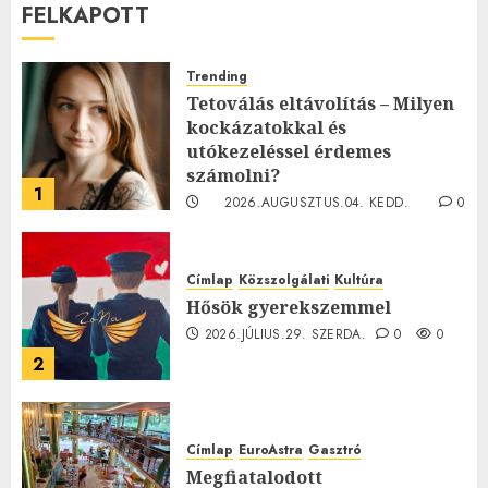
FELKAPOTT
Trending
Tetoválás eltávolítás – Milyen
kockázatokkal és
utókezeléssel érdemes
számolni?
1
2026.AUGUSZTUS.04. KEDD.
0
0
Címlap
Közszolgálati
Kultúra
Hősök gyerekszemmel
2026.JÚLIUS.29. SZERDA.
0
0
2
Címlap
EuroAstra
Gasztró
Megfiatalodott