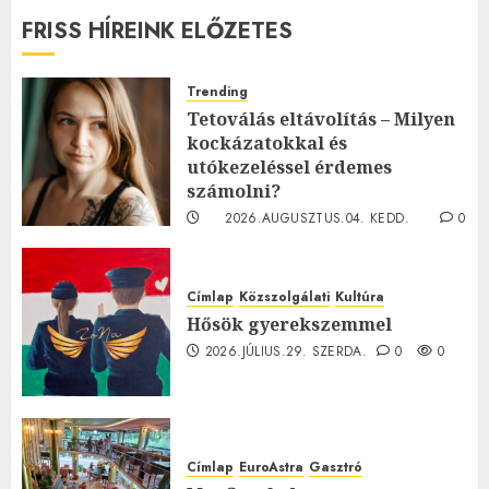
FRISS HÍREINK ELŐZETES
Trending
Tetoválás eltávolítás – Milyen
kockázatokkal és
utókezeléssel érdemes
számolni?
2026.AUGUSZTUS.04. KEDD.
0
0
Címlap
Közszolgálati
Kultúra
Hősök gyerekszemmel
2026.JÚLIUS.29. SZERDA.
0
0
Címlap
EuroAstra
Gasztró