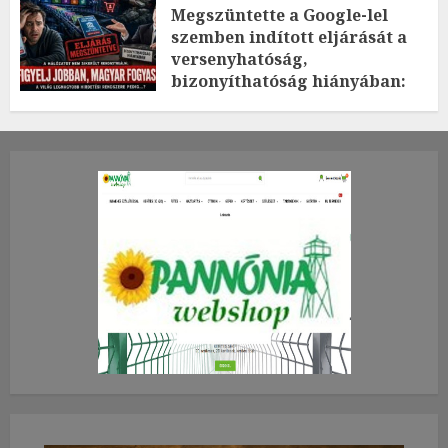
Megszüntette a Google-lel
szemben indított eljárását a
versenyhatóság,
bizonyíthatóság hiányában:
TE mit gondolsz erről?
2026.JÚLIUS.23. CSÜTÖRTÖK.
0
0