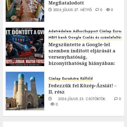
Megfiatalodott
2026.JÚLIUS.27. HÉTFŐ.
0
0
Adatvédelem
AdhocSupport
Címlap
EuroAst
MBH bank Google Csalás és számlafeltörés 
Megszüntette a Google-lel
szemben indított eljárását a
versenyhatóság,
bizonyíthatóság hiányában:
TE mit gondolsz erről?
2026.JÚLIUS.23. CSÜTÖRTÖK.
0
Címlap
EuroAstra
Külföld
0
Fedezzük fel Közép-Ázsiát! –
II. rész
2026.JÚLIUS.23. CSÜTÖRTÖK.
0
0