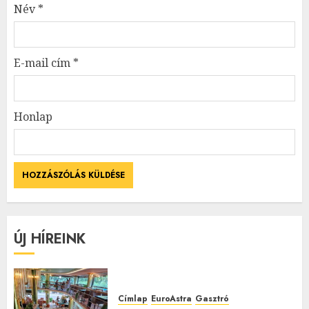
Név
*
E-mail cím
*
Honlap
ÚJ HÍREINK
Címlap
EuroAstra
Gasztró