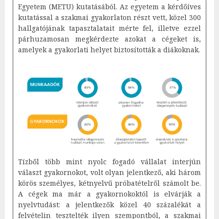
Egyetem (METU) kutatásából. Az egyetem a kérdőíves
kutatással a szakmai gyakorlaton részt vett, közel 300
hallgatójának tapasztalatait mérte fel, illetve ezzel
párhuzamosan megkérdezte azokat a cégeket is,
amelyek a gyakorlati helyet biztosították a diákoknak.
Tízből több mint nyolc fogadó vállalat interjún
választ gyakornokot, volt olyan jelentkező, aki három
körös személyes, kétnyelvű próbatételről számolt be.
A cégek ma már a gyakornokoktól is elvárják a
nyelvtudást: a jelentkezők közel 40 százalékát a
felvételin tesztelték ilyen szempontból, a szakmai