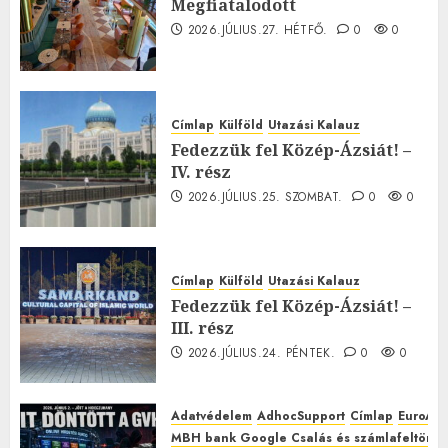
Megfiatalodott
2026.JÚLIUS.27. HÉTFŐ.
0
0
Címlap
Külföld
Utazási Kalauz
Fedezzük fel Közép-Ázsiát! –
IV. rész
2026.JÚLIUS.25. SZOMBAT.
0
0
Címlap
Külföld
Utazási Kalauz
Fedezzük fel Közép-Ázsiát! –
III. rész
2026.JÚLIUS.24. PÉNTEK.
0
0
Adatvédelem
AdhocSupport
Címlap
EuroAst
MBH bank Google Csalás és számlafeltörés 