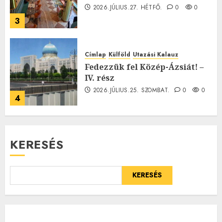
2026.JÚLIUS.27. HÉTFŐ.
0
0
3
Címlap
Külföld
Utazási Kalauz
Fedezzük fel Közép-Ázsiát! –
IV. rész
2026.JÚLIUS.25. SZOMBAT.
0
0
4
KERESÉS
KERESÉS