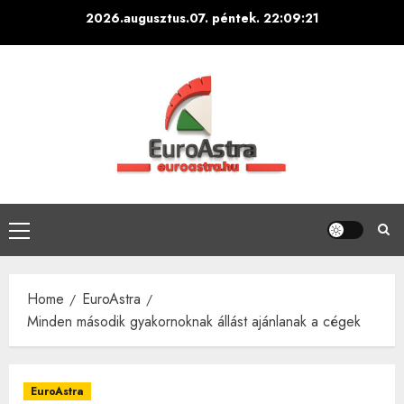
Skip
2026.augusztus.07. péntek.
22:09:22
to
content
Primary
Menu
Home
EuroAstra
Minden második gyakornoknak állást ajánlanak a cégek
EuroAstra