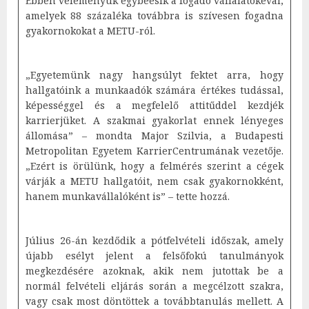
Ebben véleményük egybeesik a fogadó vállalatokéval,
amelyek 88 százaléka továbbra is szívesen fogadna
gyakornokokat a METU-ról.
„Egyetemünk nagy hangsúlyt fektet arra, hogy
hallgatóink a munkaadók számára értékes tudással,
képességgel és a megfelelő attitűddel kezdjék
karrierjüket. A szakmai gyakorlat ennek lényeges
állomása” – mondta Major Szilvia, a Budapesti
Metropolitan Egyetem KarrierCentrumának vezetője.
„Ezért is örülünk, hogy a felmérés szerint a cégek
várják a METU hallgatóit, nem csak gyakornokként,
hanem munkavállalóként is” – tette hozzá.
Július 26-án kezdődik a pótfelvételi időszak, amely
újabb esélyt jelent a felsőfokú tanulmányok
megkezdésére azoknak, akik nem jutottak be a
normál felvételi eljárás során a megcélzott szakra,
vagy csak most döntöttek a továbbtanulás mellett. A