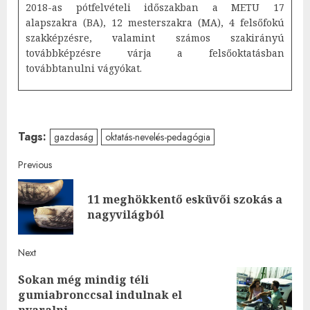
2018-as pótfelvételi időszakban a METU 17
alapszakra (BA), 12 mesterszakra (MA), 4 felsőfokú
szakképzésre, valamint számos szakirányú
továbbképzésre várja a felsőoktatásban
továbbtanulni vágyókat.
Tags:
gazdaság
oktatás-nevelés-pedagógia
Post
Previous
navigation
11 meghökkentő esküvői szokás a
Pre
nagyvilágból
post
Next
Sokan még mindig téli
Next
gumiabronccsal indulnak el
post:
nyaralni