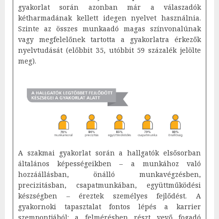
gyakorlat során azonban már a válaszadók
kétharmadának kellett idegen nyelvet használnia.
Szinte az összes munkaadó magas színvonalúnak
vagy megfelelőnek tartotta a gyakorlatra érkezők
nyelvtudását (előbbit 35, utóbbit 59 százalék jelölte
meg).
A szakmai gyakorlat során a hallgatók elsősorban
általános képességeikben – a munkához való
hozzáállásban, önálló munkavégzésben,
precizitásban, csapatmunkában, együttműködési
készségben – éreztek személyes fejlődést. A
gyakornoki tapasztalat fontos lépés a karrier
szempontjából: a felmérésben részt vevő fogadó