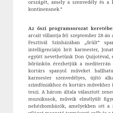
országét, amely a szenvedély és a 
kontinensnek.”
Az őszi programsorozat keretébe
arcait villantja fel: szeptember 28-á
Fesztivál Színházában „őrült” sp
intelligenciájú brit karmester, Jon
együtt nevethetünk Don Quijotéval, 
bőrünkön érezhetjük a mediterrán 
kortárs spanyol műveket hallhat
karmester szenvedélyes, újító alk
szimfóniákhoz és kortárs művekhez is
teszi. A három általa választott zen
muzsikusok, műveik elmélyült figy
nehézbombázók, amelyekben ott a ze
világot mozgató természeti erők és a