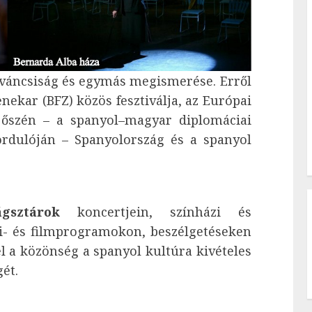
kíváncsiság és egymás megismerése. Erről
nekar (BFZ) közös fesztiválja, az Európai
őszén – a spanyol–magyar diplomáciai
fordulóján – Spanyolország és a spanyol
gsztárok
koncertjein, színházi és
i- és filmprogramokon, beszélgetéseken
el a közönség a spanyol kultúra kivételes
ét.