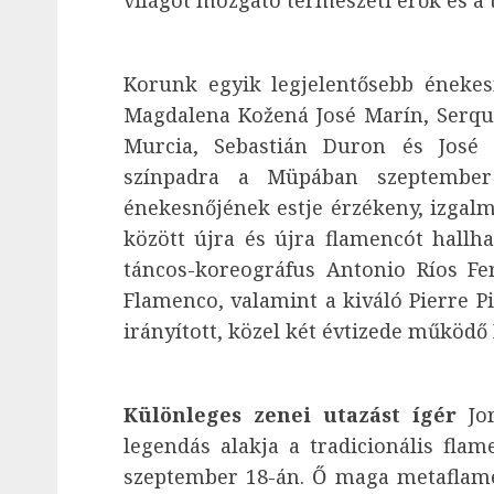
Korunk egyik legjelentősebb énekes
Magdalena Kožená José Marín, Serque
Murcia, Sebastián Duron és José 
színpadra a Müpában szeptember 
énekesnőjének estje érzékeny, izgalma
között újra és újra flamencót hallh
táncos-koreográfus Antonio Ríos Fe
Flamenco, valamint a kiváló Pierre Pit
irányított, közel két évtizede működő
Különleges zenei utazást ígér
Jor
legendás alakja a tradicionális flam
szeptember 18-án. Ő maga metaflame