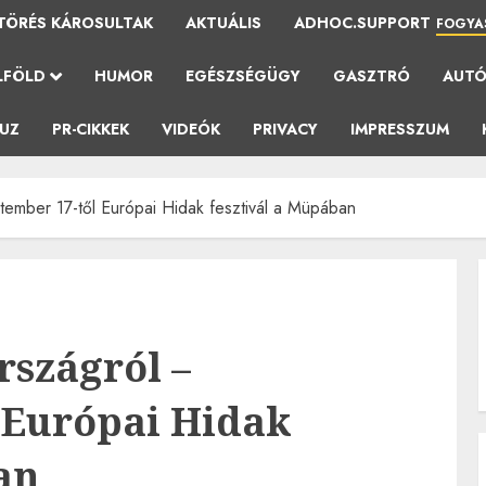
TÖRÉS KÁROSULTAK
AKTUÁLIS
ADHOC.SUPPORT
FOGYA
LFÖLD
HUMOR
EGÉSZSÉGÜGY
GASZTRÓ
AUT
AUZ
PR-CIKKEK
VIDEÓK
PRIVACY
IMPRESSZUM
ember 17-től Európai Hidak fesztivál a Müpában
szágról –
 Európai Hidak
an