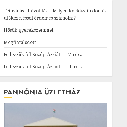
Tetoválás eltávolítás – Milyen kockázatokkal és
utókezeléssel érdemes számolni?
Hősök gyerekszemmel
Megfiatalodott
Fedezzük fel Közép-Ázsiát! – IV. rész
Fedezzük fel Közép-Ázsiát! – III. rész
PANNÓNIA ÜZLETHÁZ