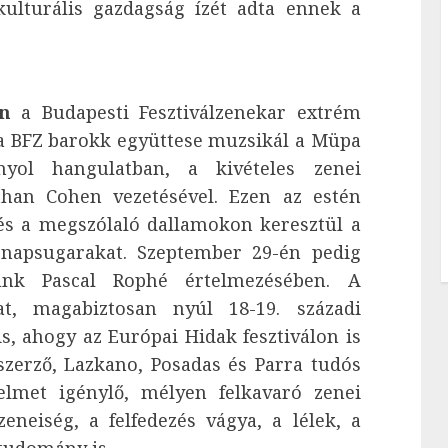
kulturális gazdagság ízét adta ennek a
n
a Budapesti Fesztiválzenekar extrém
n a BFZ barokk együttese muzsikál a Müpa
anyol hangulatban, a kivételes zenei
athan Cohen vezetésével. Ezen az estén
és a megszólaló dallamokon keresztül a
napsugarakat. Szeptember 29-én pedig
unk Pascal Rophé értelmezésében. A
at, magabiztosan nyúl 18-19. századi
, ahogy az Európai Hidak fesztiválon is
eszerző, Lazkano, Posadas és Parra tudós
elmet igénylő, mélyen felkavaró zenei
neiség, a felfedezés vágya, a lélek, a
 tudomány is.