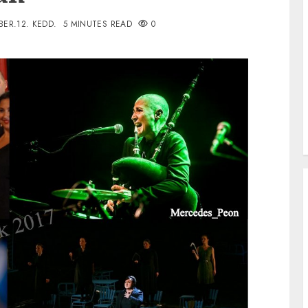
BER.12. KEDD.
5 MINUTES READ
0