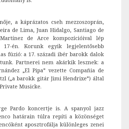
nője, a káprázatos cseh mezzoszoprán,
ira de Lima, Juan Hidalgo, Santiago de
Martínez de Arce kompozícióival lép
17-én. Korunk egyik legjelentősebb
s fúzió: a 17. századi ibér barokk dalok
atunk. Partnerei nem akárkik lesznek: a
rnández „El Pipa” vezette Compañia de
zl („a barokk gitár Jimi Hendrixe”) által
 Private Musicke.
ge Pardo koncertje is. A spanyol jazz
enco határain túlra repíti a közönséget
ncóként aposztrofálja különleges zenei