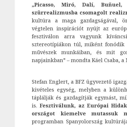
„Picasso, Miró, Dalí, Buñuel,
szürrealizmusba csomagolt realiz
kultúra a maga gazdagságával, öna
végtelen inspirációt nyújt az euró
fesztiválon arra vagyunk kívánc
sztereotípiákon túl, miként fonódik
művészek munkáiban, és mit gon
napjainkban” – mondta Káel Csaba, a 
Stefan Englert, a BFZ ügyvezető igazg
kivételes egység, melyben a külön
táplálják és gazdagítják egymást, 
is.
Fesztiválunk, az Európai Hida
országot kiemelve mutassuk m
programban Spanyolország kultúrájá