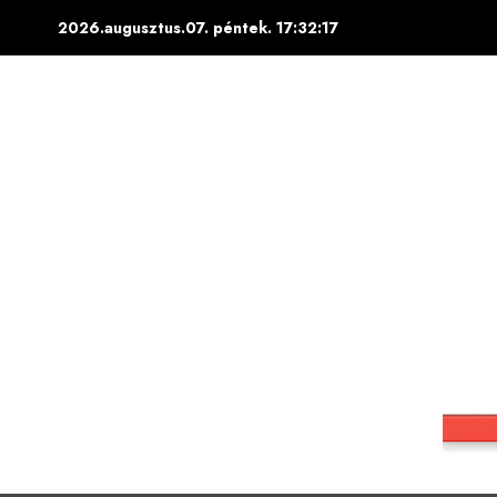
Skip
2026.augusztus.07. péntek.
17:32:18
to
content