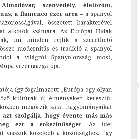
 Almodóvar, szenvedély, életöröm,
mus, a flamenco ezer arca
– a spanyol
zonosságával, összetett karakterével
pai alkotók számára. Az Európai Hidak
siak, mi minden rejlik a szerethető
 össze modernitás és tradíció a spanyol
dol a világról Spanyolország most,
Müpa vezérigazgatója.
atója így fogalmazott: „Európa egy olyan
böző kultúrák új élményeken keresztül
miközben megőrzik saját hagyományaikat
k azt szolgálja, hogy évente más-más
eg ezt a sokszínűséget
. Az idei
t visszük közelebb a közönséghez. Egy