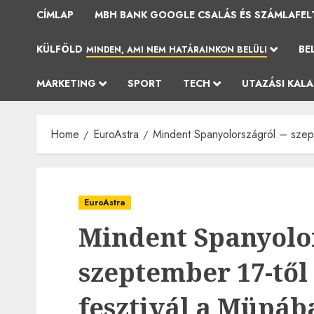
CÍMLAP
MBH BANK GOOGLE CSALÁS ÉS SZÁMLAFEL
KÜLFÖLD
BE
MINDEN, AMI NEM HATÁRAINKON BELÜLI
MARKETING
SPORT
TECH
UTAZÁSI KAL
Home
EuroAstra
Mindent Spanyolországról – szept
EuroAstra
Mindent Spanyolor
szeptember 17-től
fesztivál a Müpáb