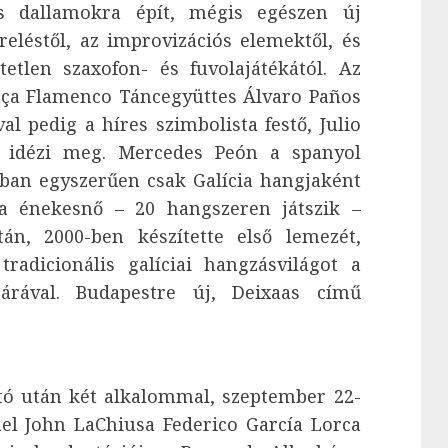
s dallamokra épít, mégis egészen új
eléstől, az improvizációs elemektől, és
etlen szaxofon- és fuvolajátékától. Az
nça Flamenco Táncegyüttes Álvaro Paños
 pedig a híres szimbolista festő, Julio
t idézi meg. Mercedes Peón a spanyol
jában egyszerűen csak Galícia hangjaként
ta énekesnő – 20 hangszeren játszik –
án, 2000-ben készítette első lemezét,
radicionális galíciai hangzásvilágot a
tárával. Budapestre új, Deixaas című
ó után két alkalommal, szeptember 22-
ael John LaChiusa Federico García Lorca