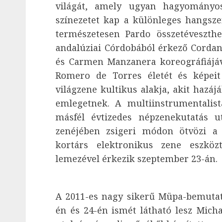
világát, amely ugyan hagyományo
színezetet kap a különleges hangszer
természetesen Pardo összetéveszthet
andalúziai Córdobából érkező Corda
és Carmen Manzanera koreográfiájával
Romero de Torres életét és képei
világzene kultikus alakja, akit hazá
emlegetnek. A multiinstrumentalis
másfél évtizedes népzenekutatás ut
zenéjében zsigeri módon ötvözi a t
kortárs elektronikus zene eszköz
lemezével érkezik szeptember 23-án.
A 2011-es nagy sikerű Müpa-bemutat
én és 24-én ismét látható lesz Mich