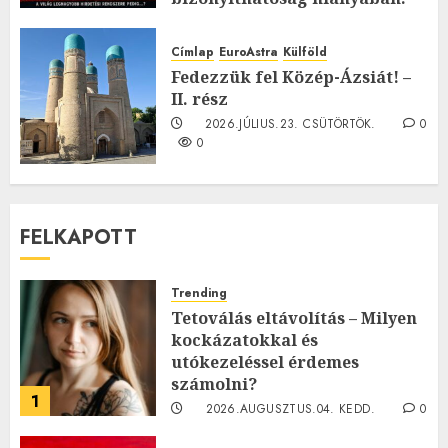
TE mit gondolsz erről?
2026.JÚLIUS.23. CSÜTÖRTÖK.
0
Címlap
EuroAstra
Külföld
0
Fedezzük fel Közép-Ázsiát! –
II. rész
2026.JÚLIUS.23. CSÜTÖRTÖK.
0
0
FELKAPOTT
Trending
Tetoválás eltávolítás – Milyen
kockázatokkal és
utókezeléssel érdemes
számolni?
1
2026.AUGUSZTUS.04. KEDD.
0
0