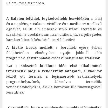
Palota Róma termében.
A Balaton-felvidék legkedveltebb borvidékén
a talaj
és a napfény, a Balaton víztükre és a mediterrán jellegű
éghajlat, az itt élő emberek szőlő iránti szeretete és
szakértelme csodálatosan harmonikus, tüzes, jellegzetes
karakterű borok készítését teszi lehetővé.
A kiváló borok mellett
a borvidék egész évben
felejthetetlen élményeket nyújt: jobbnál jobb
programok, gasztronómiai csodák, hangulatos szállások.
Ezt a sokszínű kínálatot idén első alkalommal
ismerhetik meg a rendezvény látogatói,
a kiállítók
között ott lesznek a legismertebb szálláshelyek,
programhelyszínek, kézműves termelők,
vendéglátóhelyek is, akik a borokhoz illő finomságokkal
készülnek.
„Garantáljuk, hogy a rendezvény vendégei kizárólag