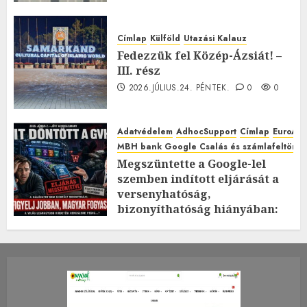
Címlap
Külföld
Utazási Kalauz
Fedezzük fel Közép-Ázsiát! –
III. rész
2026.JÚLIUS.24. PÉNTEK.
0
0
Adatvédelem
AdhocSupport
Címlap
EuroAst
MBH bank Google Csalás és számlafeltörés 
Megszüntette a Google-lel
szemben indított eljárását a
versenyhatóság,
bizonyíthatóság hiányában:
TE mit gondolsz erről?
2026.JÚLIUS.23. CSÜTÖRTÖK.
0
0