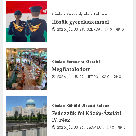
Címlap
Közszolgálati
Kultúra
Hősök gyerekszemmel
2026.JÚLIUS.29. SZERDA.
0
0
Címlap
EuroAstra
Gasztró
Megfiatalodott
2026.JÚLIUS.27. HÉTFŐ.
0
0
Címlap
Külföld
Utazási Kalauz
Fedezzük fel Közép-Ázsiát! –
IV. rész
2026.JÚLIUS.25. SZOMBAT.
0
0