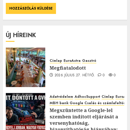
ÚJ HÍREINK
Címlap
EuroAstra
Gasztró
Megfiatalodott
2026.JÚLIUS.27. HÉTFŐ.
0
0
Adatvédelem
AdhocSupport
Címlap
EuroAst
MBH bank Google Csalás és számlafeltörés 
Megszüntette a Google-lel
szemben indított eljárását a
versenyhatóság,
bizonyíthatóság hiányában: