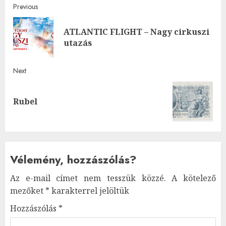
Post
Previous
navigation
ATLANTIC FLIGHT – Nagy cirkuszi
Pre
utazás
post
Next
Next
Rubel
post:
Vélemény, hozzászólás?
Az e-mail címet nem tesszük közzé.
A kötelező
mezőket
*
karakterrel jelöltük
Hozzászólás
*