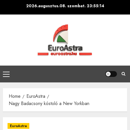
Skip
2026.augusztus.08. szombat.
23:55:15
to
content
Primary
Menu
Home
EuroAstra
Nagy Badacsony kóstoló a New Yorkban
EuroAstra