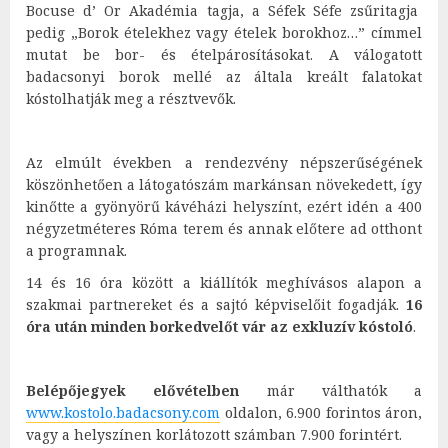
Bocuse d’ Or Akadémia tagja, a Séfek Séfe zsűritagja
pedig „Borok ételekhez vagy ételek borokhoz…” címmel
mutat be bor- és ételpárosításokat. A válogatott
badacsonyi borok mellé az általa kreált falatokat
kóstolhatják meg a résztvevők.
Az elmúlt években a rendezvény népszerűségének
köszönhetően a látogatószám markánsan növekedett, így
kinőtte a gyönyörű kávéházi helyszínt, ezért idén a 400
négyzetméteres Róma terem és annak előtere ad otthont
a programnak.
14 és 16 óra között a kiállítók meghívásos alapon a
szakmai partnereket és a sajtó képviselőit fogadják.
16
óra után minden borkedvelőt vár az exkluzív kóstoló
.
Belépőjegyek elővételben
már válthatók a
www.kostolo.badacsony.com
oldalon, 6.900 forintos áron,
vagy a helyszínen korlátozott számban 7.900 forintért.