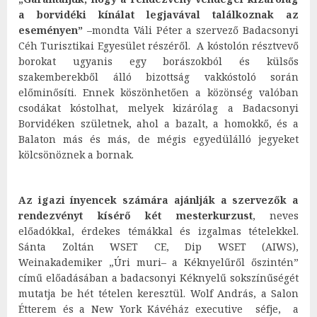
a borvidéki kínálat legjavával találkoznak az
eseményen”
–mondta Váli Péter a szervező Badacsonyi
Céh Turisztikai Egyesület részéről. A kóstolón résztvevő
borokat ugyanis egy borászokból és külsős
szakemberekből álló bizottság vakkóstoló során
előminősíti. Ennek köszönhetően a közönség valóban
csodákat kóstolhat, melyek kizárólag a Badacsonyi
Borvidéken születnek, ahol a bazalt, a homokkő, és a
Balaton más és más, de mégis egyedülálló jegyeket
kölcsönöznek a bornak.
Az igazi ínyencek számára ajánlják a szervezők a
rendezvényt kísérő két mesterkurzust
, neves
előadókkal, érdekes témákkal és izgalmas tételekkel.
Sánta Zoltán WSET CE, Dip WSET (AIWS),
Weinakademiker „Úri muri– a Kéknyelűről őszintén”
című előadásában a badacsonyi Kéknyelű sokszínűségét
mutatja be hét tételen keresztül. Wolf András, a Salon
Étterem és a New York Kávéház executive séfje, a