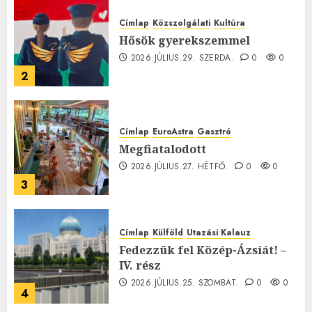
Címlap
Közszolgálati
Kultúra
Hősök gyerekszemmel
2026.JÚLIUS.29. SZERDA.
0
0
2
Címlap
EuroAstra
Gasztró
Megfiatalodott
2026.JÚLIUS.27. HÉTFŐ.
0
0
3
Címlap
Külföld
Utazási Kalauz
Fedezzük fel Közép-Ázsiát! –
IV. rész
2026.JÚLIUS.25. SZOMBAT.
0
0
4