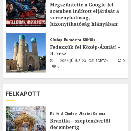
Megszüntette a Google-lel
szemben indított eljárását a
versenyhatóság,
bizonyíthatóság hiányában:
TE mit gondolsz erről?
2026.JÚLIUS.23. CSÜTÖRTÖK.
0
Címlap
EuroAstra
Külföld
0
Fedezzük fel Közép-Ázsiát! –
II. rész
2026.JÚLIUS.23. CSÜTÖRTÖK.
0
0
FELKAPOTT
Külföld
Címlap
Utazási Kalauz
Brazília – szeptembertől
decemberig