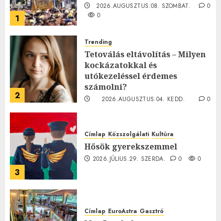
2026.AUGUSZTUS.08. SZOMBAT.
0
0
1
Trending
Tetoválás eltávolítás – Milyen
kockázatokkal és
utókezeléssel érdemes
számolni?
2
2026.AUGUSZTUS.04. KEDD.
0
0
Címlap
Közszolgálati
Kultúra
Hősök gyerekszemmel
2026.JÚLIUS.29. SZERDA.
0
0
3
Címlap
EuroAstra
Gasztró