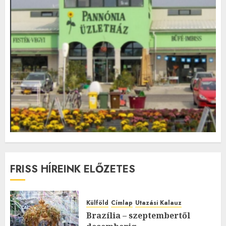
FRISS HÍREINK ELŐZETES
Külföld
Címlap
Utazási Kalauz
Brazília – szeptembertől