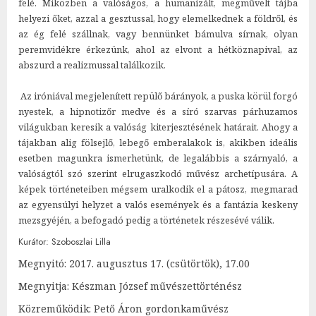
felé. Miközben a valóságos, a humanizált, megművelt tájba
helyezi őket, azzal a gesztussal, hogy elemelkednek a földről, és
az ég felé szállnak, vagy bennünket bámulva sírnak, olyan
peremvidékre érkezünk, ahol az elvont a hétköznapival, az
abszurd a realizmussal találkozik.
Az iróniával megjelenített repülő bárányok, a puska körül forgó
nyestek, a hipnotizőr medve és a síró szarvas párhuzamos
világukban keresik a valóság kiterjesztésének határait. Ahogy a
tájakban alig fölsejlő, lebegő emberalakok is, akikben ideális
esetben magunkra ismerhetünk, de legalábbis a szárnyaló, a
valóságtól szó szerint elrugaszkodó művész archetípusára. A
képek történeteiben mégsem uralkodik el a pátosz, megmarad
az egyensúlyi helyzet a valós események és a fantázia keskeny
mezsgyéjén, a befogadó pedig a történetek részesévé válik.
Kurátor: Szoboszlai Lilla
Megnyitó: 2017. augusztus 17. (csütörtök), 17.00
Megnyitja: Készman József művészettörténész
Közreműködik: Pető Áron gordonkaművész