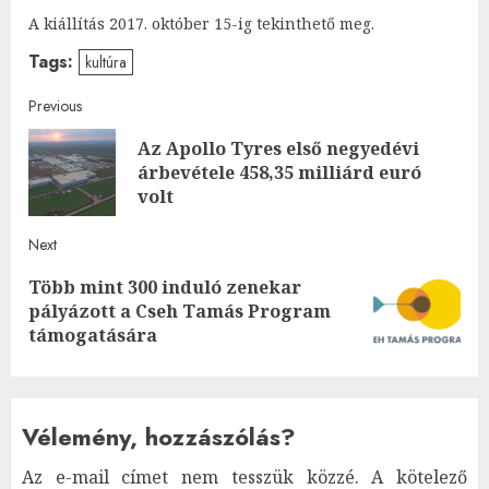
A kiállítás 2017. október 15-ig tekinthető meg.
Tags:
kultúra
Post
Previous
Az Apollo Tyres első negyedévi
navigation
Pre
árbevétele 458,35 milliárd euró
post
volt
Next
Több mint 300 induló zenekar
Next
pályázott a Cseh Tamás Program
post:
támogatására
Vélemény, hozzászólás?
Az e-mail címet nem tesszük közzé.
A kötelező