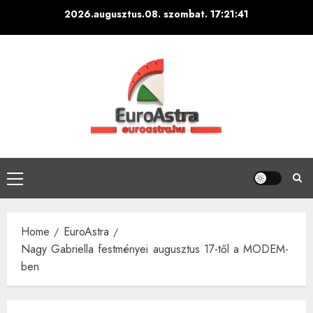
Skip
2026.augusztus.08. szombat.
17:21:42
to
content
Primary
Menu
Home
EuroAstra
Nagy Gabriella festményei augusztus 17-től a MODEM-
ben