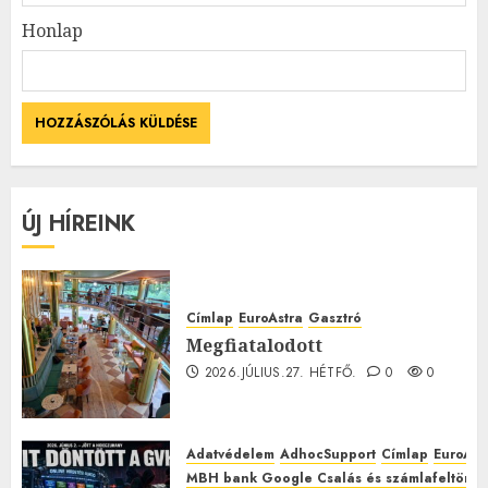
Honlap
ÚJ HÍREINK
Címlap
EuroAstra
Gasztró
Megfiatalodott
2026.JÚLIUS.27. HÉTFŐ.
0
0
Adatvédelem
AdhocSupport
Címlap
EuroAst
MBH bank Google Csalás és számlafeltörés 