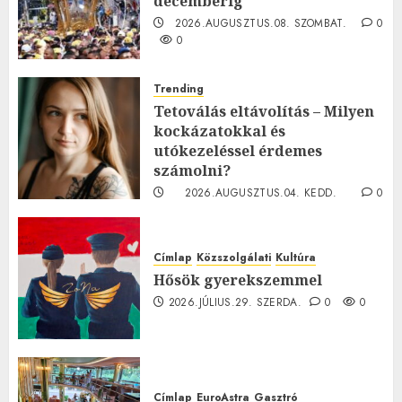
decemberig
2026.AUGUSZTUS.08. SZOMBAT.
0
0
Trending
Tetoválás eltávolítás – Milyen
kockázatokkal és
utókezeléssel érdemes
számolni?
2026.AUGUSZTUS.04. KEDD.
0
0
Címlap
Közszolgálati
Kultúra
Hősök gyerekszemmel
2026.JÚLIUS.29. SZERDA.
0
0
Címlap
EuroAstra
Gasztró