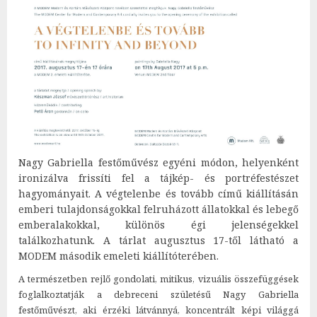
Nagy Gabriella festőművész egyéni módon, helyenként
ironizálva frissíti fel a tájkép- és portréfestészet
hagyományait. A végtelenbe és tovább című kiállításán
emberi tulajdonságokkal felruházott állatokkal és lebegő
emberalakokkal, különös égi jelenségekkel
találkozhatunk. A tárlat augusztus 17-től látható a
MODEM második emeleti kiállítóterében.
A természetben rejlő gondolati, mitikus, vizuális összefüggések
foglalkoztatják a debreceni születésű Nagy Gabriella
festőművészt, aki érzéki látvánnyá, koncentrált képi világgá