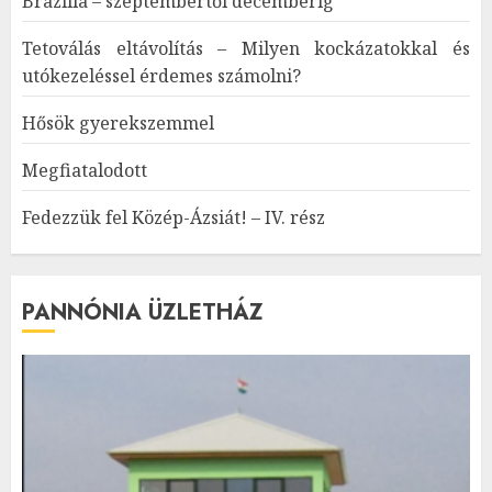
Brazília – szeptembertől decemberig
Tetoválás eltávolítás – Milyen kockázatokkal és
utókezeléssel érdemes számolni?
Hősök gyerekszemmel
Megfiatalodott
Fedezzük fel Közép-Ázsiát! – IV. rész
PANNÓNIA ÜZLETHÁZ