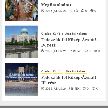
Megfiatalodott
2026.JÚLIUS.27. HÉTFŐ.
0
0
Címlap
Külföld
Utazási Kalauz
Fedezzük fel Közép-Ázsiát! –
IV. rész
2026.JÚLIUS.25. SZOMBAT.
0
0
Címlap
Külföld
Utazási Kalauz
Fedezzük fel Közép-Ázsiát! –
III. rész
2026.JÚLIUS.24. PÉNTEK.
0
0