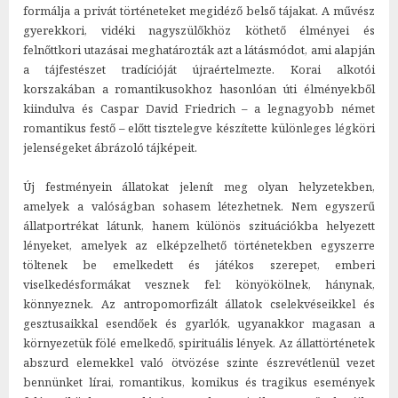
formálja a privát történeteket megidéző belső tájakat. A művész
gyerekkori, vidéki nagyszülőkhöz köthető élményei és
felnőttkori utazásai meghatározták azt a látásmódot, ami alapján
a tájfestészet tradícióját újraértelmezte. Korai alkotói
korszakában a romantikusokhoz hasonlóan úti élményekből
kiindulva és Caspar David Friedrich – a legnagyobb német
romantikus festő – előtt tisztelegve készítette különleges légköri
jelenségeket ábrázoló tájképeit.
Új festményein állatokat jelenít meg olyan helyzetekben,
amelyek a valóságban sohasem létezhetnek. Nem egyszerű
állatportrékat látunk, hanem különös szituációkba helyezett
lényeket, amelyek az elképzelhető történetekben egyszerre
töltenek be emelkedett és játékos szerepet, emberi
viselkedésformákat vesznek fel: könyökölnek, hánynak,
könnyeznek. Az antropomorfizált állatok cselekvéseikkel és
gesztusaikkal esendőek és gyarlók, ugyanakkor magasan a
környezetük fölé emelkedő, spirituális lények. Az állattörténetek
abszurd elemekkel való ötvözése szinte észrevétlenül vezet
bennünket lírai, romantikus, komikus és tragikus események