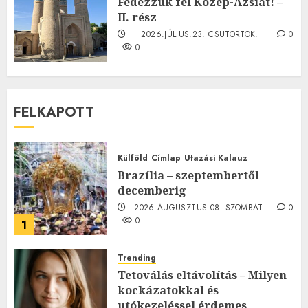
Fedezzük fel Közép-Ázsiát! –
II. rész
2026.JÚLIUS.23. CSÜTÖRTÖK.
0
0
FELKAPOTT
Külföld
Címlap
Utazási Kalauz
Brazília – szeptembertől
decemberig
2026.AUGUSZTUS.08. SZOMBAT.
0
0
1
Trending
Tetoválás eltávolítás – Milyen
kockázatokkal és
utókezeléssel érdemes