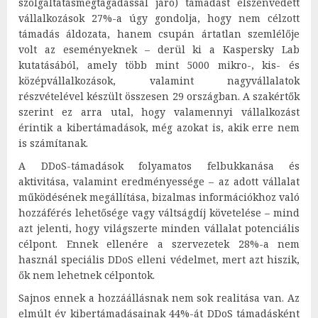
szolgáltatásmegtagadással járó) támadást elszenvedett
vállalkozások 27%-a úgy gondolja, hogy nem célzott
támadás áldozata, hanem csupán ártatlan szemlélője
volt az eseményeknek – derül ki a Kaspersky Lab
kutatásából, amely több mint 5000 mikro-, kis- és
középvállalkozások, valamint nagyvállalatok
részvételével készült összesen 29 országban. A szakértők
szerint ez arra utal, hogy valamennyi vállalkozást
érintik a kibertámadások, még azokat is, akik erre nem
is számítanak.
A DDoS-támadások folyamatos felbukkanása és
aktivitása, valamint eredményessége – az adott vállalat
működésének megállítása, bizalmas információkhoz való
hozzáférés lehetősége vagy váltságdíj követelése – mind
azt jelenti, hogy világszerte minden vállalat potenciális
célpont. Ennek ellenére a szervezetek 28%-a nem
használ speciális DDoS elleni védelmet, mert azt hiszik,
ők nem lehetnek célpontok.
Sajnos ennek a hozzáállásnak nem sok realitása van. Az
elmúlt év kibertámadásainak 44%-át DDoS támadásként