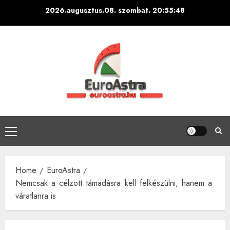
Skip
2026.augusztus.08. szombat.
20:55:49
to
content
Primary
Menu
Home
EuroAstra
Nemcsak a célzott támadásra kell felkészülni, hanem a
váratlanra is