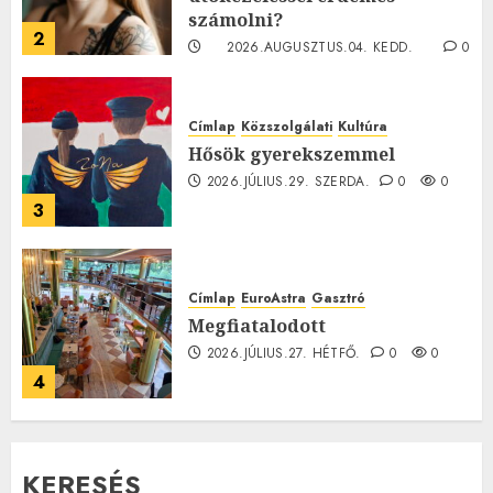
számolni?
2
2026.AUGUSZTUS.04. KEDD.
0
0
Címlap
Közszolgálati
Kultúra
Hősök gyerekszemmel
2026.JÚLIUS.29. SZERDA.
0
0
3
Címlap
EuroAstra
Gasztró
Megfiatalodott
2026.JÚLIUS.27. HÉTFŐ.
0
0
4
KERESÉS