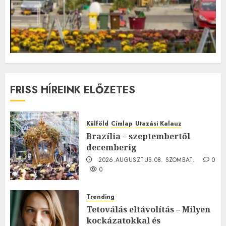
FRISS HÍREINK ELŐZETES
Külföld
Címlap
Utazási Kalauz
Brazília – szeptembertől
decemberig
2026.AUGUSZTUS.08. SZOMBAT.
0
0
Trending
Tetoválás eltávolítás – Milyen
kockázatokkal és