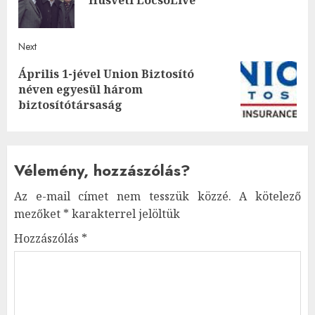
Húsvéti LocsoLive
post
Next
Április 1-jével Union Biztosító
Next
néven egyesül három
post:
biztosítótársaság
Vélemény, hozzászólás?
Az e-mail címet nem tesszük közzé.
A kötelező
mezőket
*
karakterrel jelöltük
Hozzászólás
*