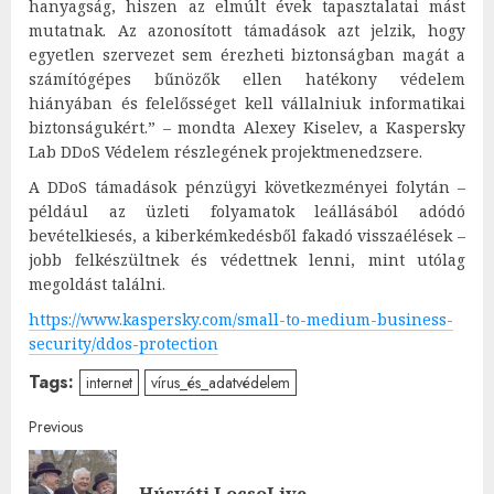
hanyagság, hiszen az elmúlt évek tapasztalatai mást
mutatnak. Az azonosított támadások azt jelzik, hogy
egyetlen szervezet sem érezheti biztonságban magát a
számítógépes bűnözők ellen hatékony védelem
hiányában és felelősséget kell vállalniuk informatikai
biztonságukért.” – mondta Alexey Kiselev, a Kaspersky
Lab DDoS Védelem részlegének projektmenedzsere.
A DDoS támadások pénzügyi következményei folytán –
például az üzleti folyamatok leállásából adódó
bevételkiesés, a kiberkémkedésből fakadó visszaélések –
jobb felkészültnek és védettnek lenni, mint utólag
megoldást találni.
https://www.kaspersky.com/small-to-medium-business-
security/ddos-protection
Tags:
internet
vírus_és_adatvédelem
Post
Previous
navigation
Pre