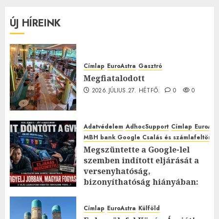
ÚJ HÍREINK
Címlap
EuroAstra
Gasztró
Megfiatalodott
2026.JÚLIUS.27. HÉTFŐ.
0
0
Adatvédelem
AdhocSupport
Címlap
EuroAst
MBH bank Google Csalás és számlafeltörés 
Megszüntette a Google-lel
szemben indított eljárását a
versenyhatóság,
bizonyíthatóság hiányában:
TE mit gondolsz erről?
2026.JÚLIUS.23. CSÜTÖRTÖK.
0
Címlap
EuroAstra
Külföld
0