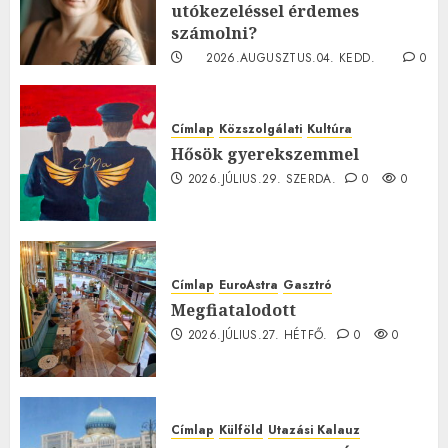
utókezeléssel érdemes
számolni?
2026.AUGUSZTUS.04. KEDD.
0
0
Címlap
Közszolgálati
Kultúra
Hősök gyerekszemmel
2026.JÚLIUS.29. SZERDA.
0
0
Címlap
EuroAstra
Gasztró
Megfiatalodott
2026.JÚLIUS.27. HÉTFŐ.
0
0
Címlap
Külföld
Utazási Kalauz