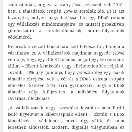
azonosították, míg ez az arány jóval kevesebb volt 2016-
ban, a támadások csupán 25%-át sorolták ide. Ez is azt
bizonyítja, milyen nagy hatással bír egy DDoS roham
egy vállalkozás mindennapjaira, és muszáj proaktívan
gondoskodni a munkaállomások, munkafolyamatok
védelméről.
Nemcsak a célzott támadásra kell felkészülni, hanem a
váratlanra is. A vállalkozások majdnem negyede (23%)
véli úgy, hogy egy DDoS támadás mögött egy versenytárs
állhat – főként kémkedés vagy ellehetetlenítés céljából.
További 24% úgy gondolja, hogy valószínűleg egy másik
támadás elrejtése volt a cél és a DDoS ostrom csupán
elterelés. Szintén 24% arra gyanakszik, hogy a DDoS
támadás célja kifejezetten a működési folyamatok
zavarása, blokkolása.
„A vállalkozások nagy százaléka továbbra sem fordít
kellő figyelmet a kibercsapdák elleni – köztük a DDoS
támadások – védelemre, mivel úgy vélik, ők nem
lehetnek áldozatok. Modern, digitális világunkban ez