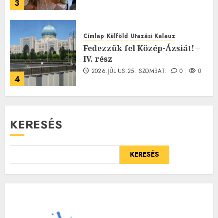
3
Címlap
Külföld
Utazási Kalauz
Fedezzük fel Közép-Ázsiát! –
IV. rész
2026.JÚLIUS.25. SZOMBAT.
0
0
4
KERESÉS
KERESÉS