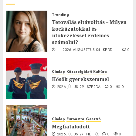
Trending
Tetoválás eltávolítás – Milyen
kockázatokkal és
utókezeléssel érdemes
számolni?
2026.AUGUSZTUS.04. KEDD.
0
0
Címlap
Közszolgálati
Kultúra
Hősök gyerekszemmel
2026.JÚLIUS.29. SZERDA.
0
0
Címlap
EuroAstra
Gasztró
Megfiatalodott
2026.JÚLIUS.27. HÉTFŐ.
0
0