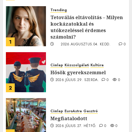
Trending
Tetoválás eltávolítás – Milyen
kockázatokkal és
utókezeléssel érdemes
számolni?
1
2026.AUGUSZTUS.04. KEDD.
0
0
Címlap
Közszolgálati
Kultúra
Hősök gyerekszemmel
2026.JÚLIUS.29. SZERDA.
0
0
2
Címlap
EuroAstra
Gasztró
Megfiatalodott
2026.JÚLIUS.27. HÉTFŐ.
0
0