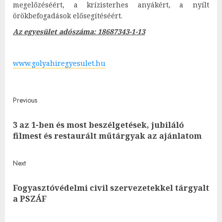
megelőzéséért, a krízisterhes anyákért, a nyílt
örökbefogadások elősegítéséért.
Az egyesület adószáma: 18687343-1-13
www.golyahiregyesulet.hu
Post
Previous
navigation
3 az 1-ben és most beszélgetések, jubiláló
Pre
filmest és restaurált műtárgyak az ajánlatom
post
Next
Fogyasztóvédelmi civil szervezetekkel tárgyalt
Next
a PSZÁF
post: