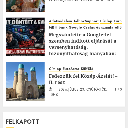
Adatvédelem
AdhocSupport
Címlap
EuroAst
MBH bank Google Csalás és számlafeltörés 
Megszüntette a Google-lel
szemben indított eljárását a
versenyhatóság,
bizonyíthatóság hiányában:
TE mit gondolsz erről?
2026.JÚLIUS.23. CSÜTÖRTÖK.
0
Címlap
EuroAstra
Külföld
0
Fedezzük fel Közép-Ázsiát! –
II. rész
2026.JÚLIUS.23. CSÜTÖRTÖK.
0
0
FELKAPOTT