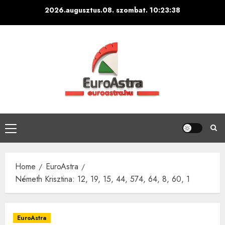
Skip
2026.augusztus.08. szombat.
10:23:39
to
content
Primary
Menu
Home
EuroAstra
Németh Krisztina: 12, 19, 15, 44, 574, 64, 8, 60, 1
EuroAstra