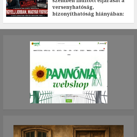
szemben indított eljárását a
versenyhatóság,
bizonyíthatóság hiányában:
TE mit gondolsz erről?
2026.JÚLIUS.23. CSÜTÖRTÖK.
0
0