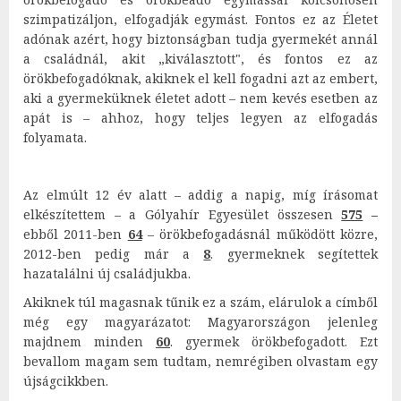
szimpatizáljon, elfogadják egymást. Fontos ez az Életet
adónak azért, hogy biztonságban tudja gyermekét annál
a családnál, akit „kiválasztott", és fontos ez az
örökbefogadóknak, akiknek el kell fogadni azt az embert,
aki a gyermeküknek életet adott – nem kevés esetben az
apát is – ahhoz, hogy teljes legyen az elfogadás
folyamata.
Az elmúlt 12 év alatt – addig a napig, míg írásomat
elkészítettem – a Gólyahír Egyesület összesen
575
–
ebből 2011-ben
64
– örökbefogadásnál működött közre,
2012-ben pedig már a
8
. gyermeknek segítettek
hazatalálni új családjukba.
Akiknek túl magasnak tűnik ez a szám, elárulok a címből
még egy magyarázatot: Magyarországon jelenleg
majdnem minden
60
. gyermek örökbefogadott. Ezt
bevallom magam sem tudtam, nemrégiben olvastam egy
újságcikkben.