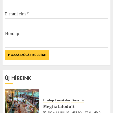
E-mail cím
*
Honlap
ÚJ HÍREINK
Címlap
EuroAstra
Gasztró
Megfiatalodott
2026.JÚLIUS.27. HÉTFŐ.
0
0