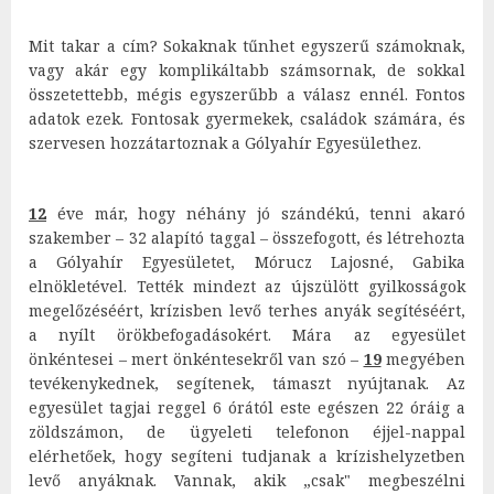
Mit takar a cím? Sokaknak tűnhet egyszerű számoknak,
vagy akár egy komplikáltabb számsornak, de sokkal
összetettebb, mégis egyszerűbb a válasz ennél. Fontos
adatok ezek. Fontosak gyermekek, családok számára, és
szervesen hozzátartoznak a Gólyahír Egyesülethez.
12
éve már, hogy néhány jó szándékú, tenni akaró
szakember – 32 alapító taggal – összefogott, és létrehozta
a Gólyahír Egyesületet, Mórucz Lajosné, Gabika
elnökletével. Tették mindezt az újszülött gyilkosságok
megelőzéséért, krízisben levő terhes anyák segítéséért,
a nyílt örökbefogadásokért. Mára az egyesület
önkéntesei – mert önkéntesekről van szó –
19
megyében
tevékenykednek, segítenek, támaszt nyújtanak. Az
egyesület tagjai reggel 6 órától este egészen 22 óráig a
zöldszámon, de ügyeleti telefonon éjjel-nappal
elérhetőek, hogy segíteni tudjanak a krízishelyzetben
levő anyáknak. Vannak, akik „csak" megbeszélni