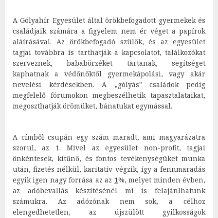
A Gólyahír Egyesület által örökbefogadott gyermekek és
családjaik számára a figyelem nem ér véget a papírok
aláírásával. Az örökbefogadó szülők, és az egyesület
tagjai továbbra is tarthatják a kapcsolatot, találkozókat
szerveznek, bababörzéket tartanak, segítséget
kaphatnak a védőnőktől gyermekápolási, vagy akár
nevelési kérdésekben. A „gólyás" családok pedig
megfelelő fórumokon megbeszélhetik tapasztalataikat,
megoszthatják örömüket, bánatukat egymással.
A címből csupán egy szám maradt, ami magyarázatra
szorul, az 1. Mivel az egyesület non-profit, tagjai
önkéntesek, kitűnő, és fontos tevékenységüket munka
után, fizetés nélkül, karitatív végzik, így a fennmaradás
egyik igen nagy forrása az az
1
%, melyet minden évben,
az adóbevallás készítésénél mi is felajánlhatunk
számukra. Az adózónak nem sok, a célhoz
elengedhetetlen, az újszülött gyilkosságok