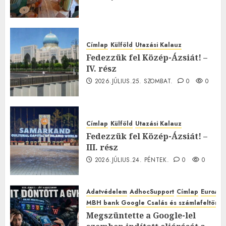
Címlap
Külföld
Utazási Kalauz
Fedezzük fel Közép-Ázsiát! –
IV. rész
2026.JÚLIUS.25. SZOMBAT.
0
0
Címlap
Külföld
Utazási Kalauz
Fedezzük fel Közép-Ázsiát! –
III. rész
2026.JÚLIUS.24. PÉNTEK.
0
0
Adatvédelem
AdhocSupport
Címlap
EuroAst
MBH bank Google Csalás és számlafeltörés 
Megszüntette a Google-lel