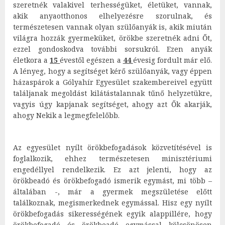
szeretnék valakivel terhességüket, életüket, vannak,
akik anyaotthonos elhelyezésre szorulnak, és
természetesen vannak olyan szülőanyák is, akik miután
világra hozzák gyermeküket, örökbe szeretnék adni Őt,
ezzel gondoskodva további sorsukról. Ezen anyák
életkora a
15
évestől egészen a
44
évesig fordult már elő.
A lényeg, hogy a segítséget kérő szülőanyák, vagy éppen
házaspárok a Gólyahír Egyesület szakembereivel együtt
találjanak megoldást kilátástalannak tűnő helyzetükre,
vagyis úgy kapjanak segítséget, ahogy azt Ők akarják,
ahogy Nekik a legmegfelelőbb.
Az egyesület nyílt örökbefogadások közvetítésével is
foglalkozik, ehhez természetesen minisztériumi
engedéllyel rendelkezik. Ez azt jelenti, hogy az
örökbeadó és örökbefogadó ismerik egymást, mi több –
általában -, már a gyermek megszületése előtt
találkoznak, megismerkednek egymással. Hisz egy nyílt
örökbefogadás sikerességének egyik alappillére, hogy
örökbefogadó és örökbeadó egymással kölcsönösen