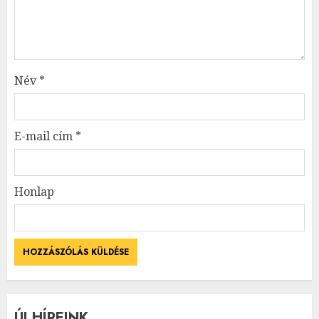
Név
*
E-mail cím
*
Honlap
ÚJ HÍREINK