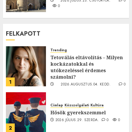
2026.JÚLIUS.23. CSÜTÖRTÖK.
0
0
FELKAPOTT
Trending
Tetoválás eltávolítás – Milyen
kockázatokkal és
utókezeléssel érdemes
számolni?
1
2026.AUGUSZTUS.04. KEDD.
0
0
Címlap
Közszolgálati
Kultúra
Hősök gyerekszemmel
2026.JÚLIUS.29. SZERDA.
0
0
2