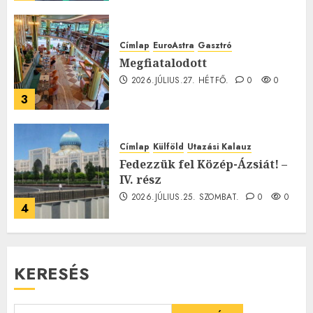
Címlap
EuroAstra
Gasztró
Megfiatalodott
2026.JÚLIUS.27. HÉTFŐ.
0
0
3
Címlap
Külföld
Utazási Kalauz
Fedezzük fel Közép-Ázsiát! –
IV. rész
2026.JÚLIUS.25. SZOMBAT.
0
0
4
KERESÉS