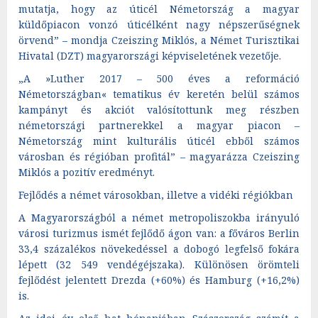
mutatja, hogy az úticél Németország a magyar
küldőpiacon vonzó úticélként nagy népszerűségnek
örvend” – mondja Czeiszing Miklós, a Német Turisztikai
Hivatal (DZT) magyarországi képviseletének vezetője.
„A »Luther 2017 – 500 éves a reformáció
Németországban« tematikus év keretén belül számos
kampányt és akciót valósítottunk meg részben
németországi partnerekkel a magyar piacon –
Németország mint kulturális úticél ebből számos
városban és régióban profitál” – magyarázza Czeiszing
Miklós a pozitív eredményt.
Fejlődés a német városokban, illetve a vidéki régiókban
A Magyarországból a német metropoliszokba irányuló
városi turizmus ismét fejlődő ágon van: a főváros Berlin
33,4 százalékos növekedéssel a dobogó legfelső fokára
lépett (32 549 vendégéjszaka). Különösen örömteli
fejlődést jelentett Drezda (+60%) és Hamburg (+16,2%)
is.