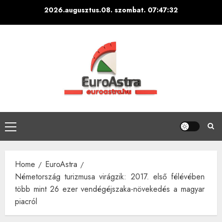
Skip
2026.augusztus.08. szombat.
07:47:32
to
content
Primary
Menu
Home
EuroAstra
Németország turizmusa virágzik: 2017. első félévében
több mint 26 ezer vendégéjszaka-növekedés a magyar
piacról