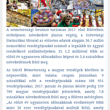
A németországi beutazó turizmus 2017. első félévében
erőteljesen növekedett: június végéig, a Szövetségi
Statisztikai Hivatal az előzetes adatok alapján 36,7 millió
nemzetközi vendégéjszakát számolt a legalább tíz ággyal
rendelkező szálláshelyeken. Ez 1,2 millióval több az
előző év ugyanezen időszakához képest és 3,4 százalékos
növekedésnek felel meg.
Az úticél Németország a magyar vendégek körében is
népszerűbb, mint valaha: csupán júniusban 9
százalékkal nőtt a vendégéjszakák száma (68 931
vendégéjszaka), 2017. január és június között pedig 359
769 magyar vendégéjszakát jelentettek, amely 7,8
százalékos növekedésnek felel meg a féléves mérlegben.
„Az előző év ugyanezen időszakának eredményét több
mint 26 ezer vendégéjszakával múltuk felül, amely