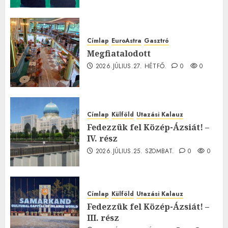
Címlap
EuroAstra
Gasztró
Megfiatalodott
2026.JÚLIUS.27. HÉTFŐ.
0
0
Címlap
Külföld
Utazási Kalauz
Fedezzük fel Közép-Ázsiát! –
IV. rész
2026.JÚLIUS.25. SZOMBAT.
0
0
Címlap
Külföld
Utazási Kalauz
Fedezzük fel Közép-Ázsiát! –
III. rész