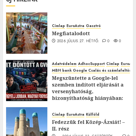
Címlap
EuroAstra
Gasztró
Megfiatalodott
2026.JÚLIUS.27. HÉTFŐ.
0
0
Adatvédelem
AdhocSupport
Címlap
EuroAst
MBH bank Google Csalás és számlafeltörés 
Megszüntette a Google-lel
szemben indított eljárását a
versenyhatóság,
bizonyíthatóság hiányában:
TE mit gondolsz erről?
2026.JÚLIUS.23. CSÜTÖRTÖK.
0
Címlap
EuroAstra
Külföld
0
Fedezzük fel Közép-Ázsiát! –
II. rész