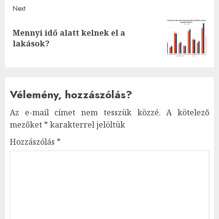
Next
Mennyi idő alatt kelnek el a
Next
lakások?
post:
Vélemény, hozzászólás?
Az e-mail címet nem tesszük közzé.
A kötelező
mezőket
*
karakterrel jelöltük
Hozzászólás
*