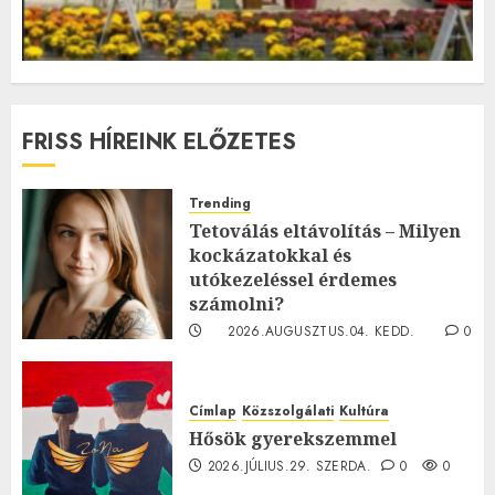
FRISS HÍREINK ELŐZETES
Trending
Tetoválás eltávolítás – Milyen
kockázatokkal és
utókezeléssel érdemes
számolni?
2026.AUGUSZTUS.04. KEDD.
0
0
Címlap
Közszolgálati
Kultúra
Hősök gyerekszemmel
2026.JÚLIUS.29. SZERDA.
0
0