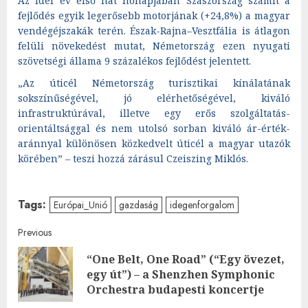
Az idei év első hat hónapjában Szászország számít a
fejlődés egyik legerősebb motorjának (+24,8%) a magyar
vendégéjszakák terén. Észak-Rajna–Vesztfália is átlagon
felüli növekedést mutat, Németország ezen nyugati
szövetségi állama 9 százalékos fejlődést jelentett.
„Az úticél Németország turisztikai kínálatának
sokszínűségével, jó elérhetőségével, kiváló
infrastruktúrával, illetve egy erős szolgáltatás-
orientáltsággal és nem utolsó sorban kiváló ár-érték-
aránnyal különösen közkedvelt úticél a magyar utazók
körében” – teszi hozzá zárásul Czeiszing Miklós.
Tags:
Európai_Unió
gazdaság
idegenforgalom
Post
Previous
“One Belt, One Road” (“Egy övezet,
navigation
Pre
egy út”) – a Shenzhen Symphonic
post
Orchestra budapesti koncertje