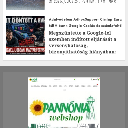
2026.JÚLIUS.24. PÉNTEK.
0
0
Adatvédelem
AdhocSupport
Címlap
EuroAst
MBH bank Google Csalás és számlafeltörés 
Megszüntette a Google-lel
szemben indított eljárását a
versenyhatóság,
bizonyíthatóság hiányában:
TE mit gondolsz erről?
2026.JÚLIUS.23. CSÜTÖRTÖK.
0
0