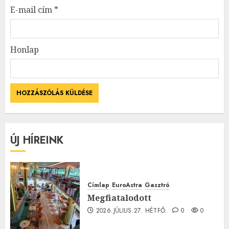
E-mail cím
*
Honlap
ÚJ HÍREINK
Címlap
EuroAstra
Gasztró
Megfiatalodott
2026.JÚLIUS.27. HÉTFŐ.
0
0