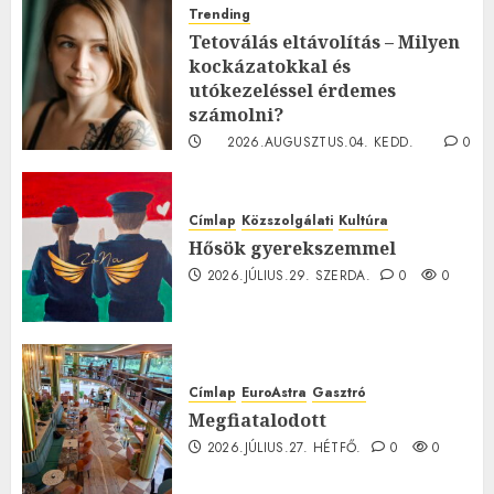
Trending
Tetoválás eltávolítás – Milyen
kockázatokkal és
utókezeléssel érdemes
számolni?
2026.AUGUSZTUS.04. KEDD.
0
0
Címlap
Közszolgálati
Kultúra
Hősök gyerekszemmel
2026.JÚLIUS.29. SZERDA.
0
0
Címlap
EuroAstra
Gasztró
Megfiatalodott
2026.JÚLIUS.27. HÉTFŐ.
0
0