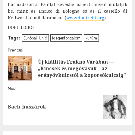
harmadszorra. Ezúttal kevésbé ismert műveit mutatják
be, mint: az Enrico di Bologna és az Il castello di
Keilworth című darabokat. (
www.donizetti.org
)
DOBI ILDIKÓ
Tags:
Európai_Unió
idegenforgalom
kultúra
Post
Previous
Új kiállítás Fraknó Várában —
navigation
Pre
„Kincsek és megóvásuk – az
post
erényövkulcstól a koporsókulcsig”
Next
Next
Bach-huszárok
post: