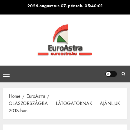
Skip
2026.augusztus.07. péntek.
05:40:02
to
content
Primary
Menu
Home
EuroAstra
OLASZORSZÁGBA LÁTOGATÓKNAK AJÁNLJUK
2018-ban