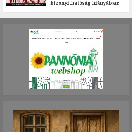
bizonyíthatóság hiányában:
TE mit gondolsz erről?
2026.JÚLIUS.23. CSÜTÖRTÖK.
0
0