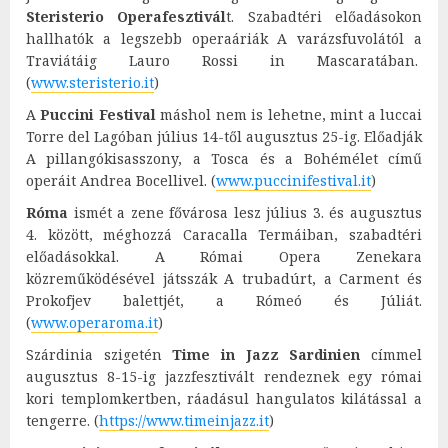
Steristerio Operafesztivál
t. Szabadtéri előadásokon
hallhatók a legszebb operaáriák A varázsfuvolától a
Traviátáig Lauro Rossi in Mascaratában.
(
www.steristerio.it
)
A
Puccini Festival
máshol nem is lehetne, mint a luccai
Torre del Lagóban július 14-től augusztus 25-ig. Előadják
A pillangókisasszony, a Tosca és a Bohémélet című
operáit Andrea Bocellivel. (
www.puccinifestival.it
)
Róma
ismét a zene fővárosa lesz július 3. és augusztus
4. között, méghozzá Caracalla Termáiban, szabadtéri
előadásokkal. A Római Opera Zenekara
közreműködésével játsszák A trubadúrt, a Carment és
Prokofjev balettjét, a Rómeó és Júliát.
(
www.operaroma.it
)
Szárdinia szigetén
Time in Jazz Sardinien
címmel
augusztus 8-15-ig jazzfesztivált rendeznek egy római
kori templomkertben, ráadásul hangulatos kilátással a
tengerre. (
https://www.timeinjazz.it
)