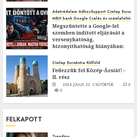
Adatvédelem
AdhocSupport
Címlap
EuroAst
MBH bank Google Csalás és számlafeltörés 
Megszüntette a Google-lel
szemben indított eljárását a
versenyhatóság,
bizonyíthatóság hiányában:
TE mit gondolsz erről?
2026.JÚLIUS.23. CSÜTÖRTÖK.
0
Címlap
EuroAstra
Külföld
0
Fedezzük fel Közép-Ázsiát! –
II. rész
2026.JÚLIUS.23. CSÜTÖRTÖK.
0
0
FELKAPOTT
Trending