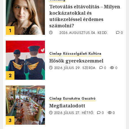
Tetoválás eltávolítás – Milyen
kockázatokkal és
utókezeléssel érdemes
számolni?
1
2026.AUGUSZTUS.04. KEDD.
0
0
Címlap
Közszolgálati
Kultúra
Hősök gyerekszemmel
2026.JÚLIUS.29. SZERDA.
0
0
2
Címlap
EuroAstra
Gasztró
Megfiatalodott
2026.JÚLIUS.27. HÉTFŐ.
0
0
3