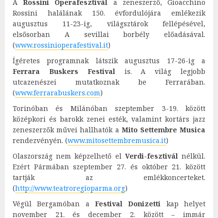
A
Rossini Operafesztivál
a zeneszerző, Gioacchino
Rossini halálának 150. évfordulójára emlékezik
augusztus 11-23-ig, világsztárok fellépésével,
elsősorban A sevillai borbély előadásával.
(
www.rossinioperafestival.it
)
Ígéretes programnak látszik augusztus 17-26-ig a
Ferrara Buskers Festival
is. A világ legjobb
utcazenészei mutatkoznak be Ferrarában.
(
www.ferrarabuskers.com
)
Torinóban és Milánóban szeptember 3-19. között
középkori és barokk zenei esték, valamint kortárs jazz
zeneszerzők művei hallhatók a
Mito Settembre Musica
rendezvényén. (
www.mitosettembremusica.it
)
Olaszország nem képzelhető el
Verdi-fesztivál
nélkül.
Ezért Pármában szeptember 27. és október 21. között
tartják az emlékkoncerteket.
(
http://www.teatroregioparma.org
)
Végül Bergamóban a
Festival Donizetti
kap helyet
november 21. és december 2. között – immár