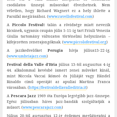
csodálatos ünnepi műsorokat élvezhetnek. Nem
véletlen, hogy Richard Wagnert ez a hely ihlette a
Parsifal megírásához. (
www.ravellofestival.com
)
A
Piccolo Festival
t talán a rövidsége miatt nevezik
kicsinek, ugyanis csupán júlis 5-11-ig tart Friuli Venezia
Giulia tartomány változatos történelmi helyszínein –
kifejezetten zenerajongóknak. (
www.piccolofestival.org
)
A jazzkedvelőket
Perugia
hívja július13-22-ig.
(
www.umbriajazz.com
)
Festival della Valle d’Itria
július 13-tól augusztus 4-ig
44. alkalommal kevésbé ismert zenei műveket kínál,
mint Niccola Vaccai Rómeó és Júliáját vagy Händel
Rinaldo című operáját az apuliai Martina Franca
városában. (
https://festivaldellavalleditria.it
)
A
Pescara Jazz
1969 óta Európa legrégibb jazz-ünnepe.
Egész júliusban híres jazz-bandák szolgáltatják a
műsort. (
www.pescarajazz.com
)
Július 20-tól augusztus 12-ig érdemes meglátogatni a