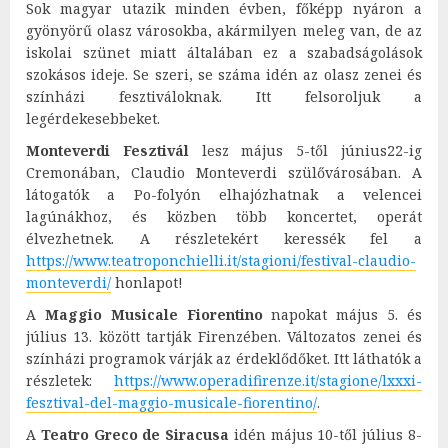
Sok magyar utazik minden évben, főképp nyáron a
gyönyörű olasz városokba, akármilyen meleg van, de az
iskolai szünet miatt általában ez a szabadságolások
szokásos ideje. Se szeri, se száma idén az olasz zenei és
színházi fesztiváloknak. Itt felsoroljuk a
legérdekesebbeket.
Monteverdi Fesztivál
lesz május 5-től június22-ig
Cremonában, Claudio Monteverdi szülővárosában. A
látogatók a Po-folyón elhajózhatnak a velencei
lagúnákhoz, és közben több koncertet, operát
élvezhetnek. A részletekért keressék fel a
https://www.teatroponchielli.it/stagioni/festival-claudio-
monteverdi/
honlapot!
A
Maggio Musicale Fiorentino
napokat május 5. és
július 13. között tartják Firenzében. Változatos zenei és
színházi programok várják az érdeklődőket. Itt láthatók a
részletek:
https://www.operadifirenze.it/stagione/lxxxi-
fesztival-del-maggio-musicale-fiorentino/
.
A
Teatro Greco de Siracusa
idén május 10-től július 8-