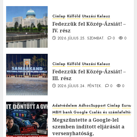
Címlap
Külföld
Utazási Kalauz
Fedezzük fel Közép-Ázsiát! –
IV. rész
2026.JÚLIUS.25. SZOMBAT.
0
0
Címlap
Külföld
Utazási Kalauz
Fedezzük fel Közép-Ázsiát! –
III. rész
2026.JÚLIUS.24. PÉNTEK.
0
0
Adatvédelem
AdhocSupport
Címlap
EuroAst
MBH bank Google Csalás és számlafeltörés 
Megszüntette a Google-lel
szemben indított eljárását a
versenyhatóság,