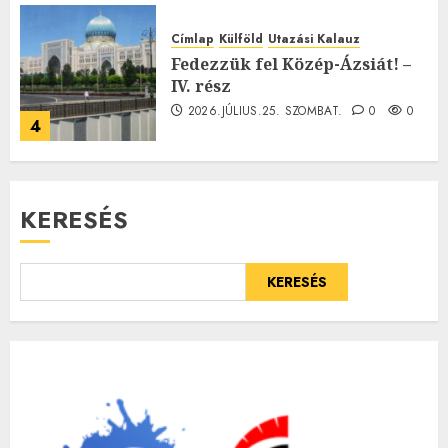
Címlap
Külföld
Utazási Kalauz
Fedezzük fel Közép-Ázsiát! –
IV. rész
2026.JÚLIUS.25. SZOMBAT.
0
0
4
KERESÉS
KERESÉS