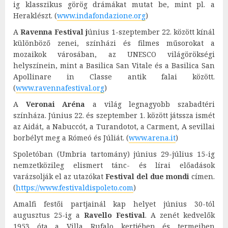
ig klasszikus görög drámákat mutat be, mint pl. a
Heraklészt. (
www.indafondazione.org
)
A
Ravenna Festival j
únius 1-szeptember 22. között kínál
különböző zenei, színházi és filmes műsorokat a
mozaikok városában, az UNESCO világörökségi
helyszínein, mint a Basilica San Vitale és a Basilica San
Apollinare in Classe antik falai között.
(
www.ravennafestival.org
)
A
Veronai Aréna
a világ legnagyobb szabadtéri
színháza. Június 22. és szeptember 1. között játssza ismét
az Aidát, a Nabuccót, a Turandotot, a Carment, A sevillai
borbélyt meg a Rómeó és Júliát. (
www.arena.it
)
Spoletóban (Umbria tartomány) június 29-július 15-ig
nemzetközileg elismert tánc- és lírai előadások
varázsolják el az utazókat
Festival del due mondi
címen.
(
https://www.festivaldispoleto.com
)
Amalfi festői partjainál kap helyet június 30-tól
augusztus 25-ig a
Ravello Festival
. A zenét kedvelők
1953 óta a Villa Rufalo kertjében és termeiben