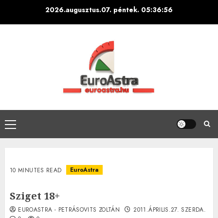
Skip
2026.augusztus.07. péntek.
05:36:57
to
content
Primary
Menu
EuroAstra
10 MINUTES READ
Sziget 18+
EUROASTRA - PETRÁSOVITS ZOLTÁN
2011.ÁPRILIS.27. SZERDA.