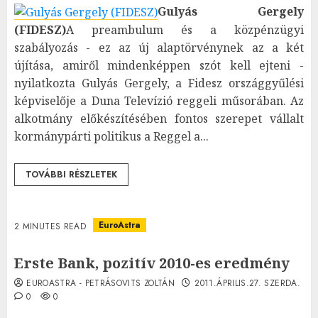
Gulyás Gergely
(FIDESZ)
A preambulum és a közpénzügyi
szabályozás - ez az új alaptörvénynek az a két
újítása, amiről mindenképpen szót kell ejteni -
nyilatkozta Gulyás Gergely, a Fidesz országgyűlési
képviselője a Duna Televízió reggeli műsorában. Az
alkotmány előkészítésében fontos szerepet vállalt
kormánypárti politikus a Reggel a...
TOVÁBBI RÉSZLETEK
EuroAstra
2 MINUTES READ
Erste Bank, pozitív 2010-es eredmény
EUROASTRA - PETRÁSOVITS ZOLTÁN
2011.ÁPRILIS.27. SZERDA.
0
0