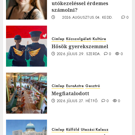
utókezeléssel érdemes
számolni?
2026.AUGUSZTUS.04. KEDD.
0
0
Címlap
Közszolgálati
Kultúra
Hősök gyerekszemmel
2026.JÚLIUS.29. SZERDA.
0
0
Címlap
EuroAstra
Gasztró
Megfiatalodott
2026.JÚLIUS.27. HÉTFŐ.
0
0
Címlap
Külföld
Utazási Kalauz