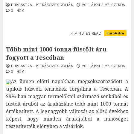
EUROASTRA - PETRÁSOVITS ZOLTÁN
2011.ÁPRILIS.27. SZERDA.
0
0
EuroAstra
4 MINUTES READ
Több mint 1000 tonna füstölt áru
fogyott a Tescóban
EUROASTRA - PETRÁSOVITS ZOLTÁN
2011.ÁPRILIS.27. SZERDA.
0
0
Az ünnep előtti napokban megsokszorozódott a
tipikus húsvéti termékek forgalma a Tescóban. A
99%-ban magyar termelőktől származó sonkából és
füstölt áruból az áruházlánc több mint 1000 tonnát
értékesített. A legnagyobb változás az előző évekhez
képest, hogy minden árufajtából a minőséget
részesítették előnyben a vásárlók.