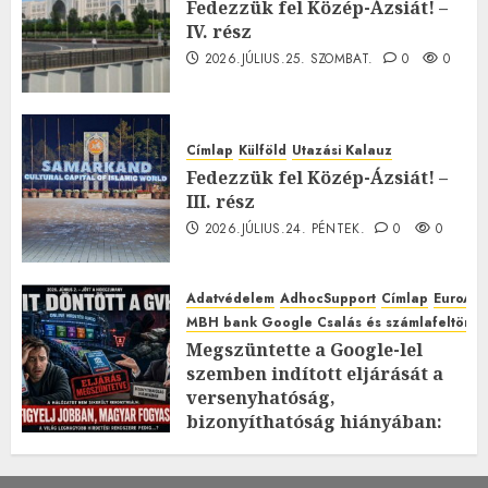
Fedezzük fel Közép-Ázsiát! –
IV. rész
2026.JÚLIUS.25. SZOMBAT.
0
0
Címlap
Külföld
Utazási Kalauz
Fedezzük fel Közép-Ázsiát! –
III. rész
2026.JÚLIUS.24. PÉNTEK.
0
0
Adatvédelem
AdhocSupport
Címlap
EuroAst
MBH bank Google Csalás és számlafeltörés 
Megszüntette a Google-lel
szemben indított eljárását a
versenyhatóság,
bizonyíthatóság hiányában:
TE mit gondolsz erről?
2026.JÚLIUS.23. CSÜTÖRTÖK.
0