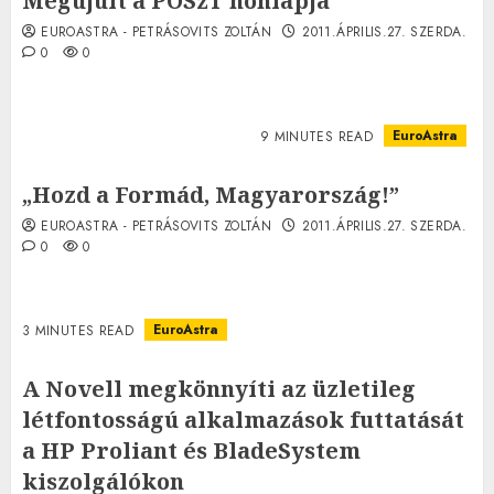
Megújult a POSzT honlapja
EUROASTRA - PETRÁSOVITS ZOLTÁN
2011.ÁPRILIS.27. SZERDA.
0
0
EuroAstra
9 MINUTES READ
„Hozd a Formád, Magyarország!”
EUROASTRA - PETRÁSOVITS ZOLTÁN
2011.ÁPRILIS.27. SZERDA.
0
0
EuroAstra
3 MINUTES READ
A Novell megkönnyíti az üzletileg
létfontosságú alkalmazások futtatását
a HP Proliant és BladeSystem
kiszolgálókon