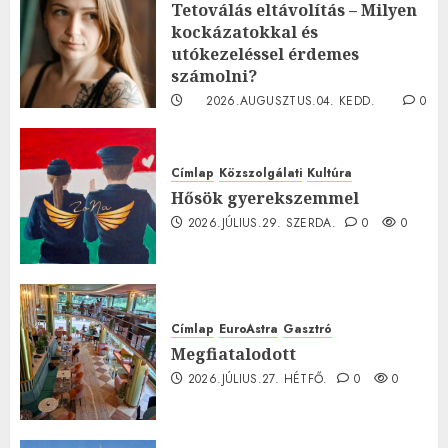
Tetoválás eltávolítás – Milyen
kockázatokkal és
utókezeléssel érdemes
számolni?
2026.AUGUSZTUS.04. KEDD.
0
0
Címlap
Közszolgálati
Kultúra
Hősök gyerekszemmel
2026.JÚLIUS.29. SZERDA.
0
0
Címlap
EuroAstra
Gasztró
Megfiatalodott
2026.JÚLIUS.27. HÉTFŐ.
0
0