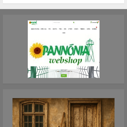
TE mit gondolsz erről?
2026.JÚLIUS.23. CSÜTÖRTÖK.
0
0