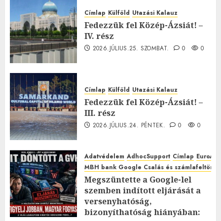
Címlap
Külföld
Utazási Kalauz
Fedezzük fel Közép-Ázsiát! –
IV. rész
2026.JÚLIUS.25. SZOMBAT.
0
0
Címlap
Külföld
Utazási Kalauz
Fedezzük fel Közép-Ázsiát! –
III. rész
2026.JÚLIUS.24. PÉNTEK.
0
0
Adatvédelem
AdhocSupport
Címlap
EuroAst
MBH bank Google Csalás és számlafeltörés 
Megszüntette a Google-lel
szemben indított eljárását a
versenyhatóság,
bizonyíthatóság hiányában: