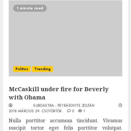
1 minute read
Politics
Trending
McCaskill under fire for Beverly
with Obama
EUROASTRA - PETRÁSOVITS ZOLTÁN
2018.MÁRCIUS.29. CSÜTÖRTÖK.
0
1
Nulla porttitor accumsan tincidunt. Vivamus
suscipit tortor eget felis porttitor volutpat.