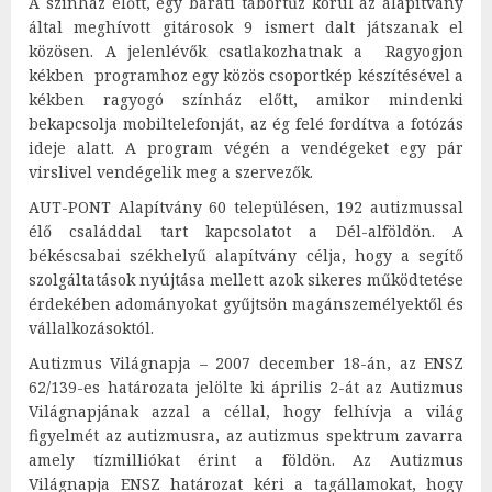
A színház előtt, egy baráti tábortűz körül az alapítvány
által meghívott gitárosok 9 ismert dalt játszanak el
közösen. A jelenlévők csatlakozhatnak a Ragyogjon
kékben programhoz egy közös csoportkép készítésével a
kékben ragyogó színház előtt, amikor mindenki
bekapcsolja mobiltelefonját, az ég felé fordítva a fotózás
ideje alatt. A program végén a vendégeket egy pár
virslivel vendégelik meg a szervezők.
AUT-PONT Alapítvány 60 településen, 192 autizmussal
élő családdal tart kapcsolatot a Dél-alföldön. A
békéscsabai székhelyű alapítvány célja, hogy a segítő
szolgáltatások nyújtása mellett azok sikeres működtetése
érdekében adományokat gyűjtsön magánszemélyektől és
vállalkozásoktól.
Autizmus Világnapja – 2007 december 18-án, az ENSZ
62/139-es határozata jelölte ki április 2-át az Autizmus
Világnapjának azzal a céllal, hogy felhívja a világ
figyelmét az autizmusra, az autizmus spektrum zavarra
amely tízmilliókat érint a földön. Az Autizmus
Világnapja ENSZ határozat kéri a tagállamokat, hogy