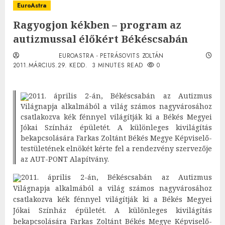
EuroAstra
Ragyogjon kékben – program az
autizmussal élőkért Békéscsabán
EUROASTRA - PETRÁSOVITS ZOLTÁN
2011.MÁRCIUS.29. KEDD.
3 MINUTES READ
0
2011. április 2-án, Békéscsabán az Autizmus
Világnapja alkalmából a világ számos nagyvárosához
csatlakozva kék fénnyel világítják ki a Békés Megyei
Jókai Színház épületét. A különleges kivilágítás
bekapcsolására Farkas Zoltánt Békés Megye Képviselő-
testületének elnökét kérte fel a rendezvény szervezője
az AUT-PONT Alapítvány.
2011. április 2-án, Békéscsabán az Autizmus
Világnapja alkalmából a világ számos nagyvárosához
csatlakozva kék fénnyel világítják ki a Békés Megyei
Jókai Színház épületét. A különleges kivilágítás
bekapcsolására Farkas Zoltánt Békés Megye Képviselő-