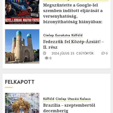
Megszüntette a Google-lel
szemben indított eljárását a
versenyhatóság,
bizonyíthatóság hiányában:
TE mit gondolsz erről?
2026.JÚLIUS.23. CSÜTÖRTÖK.
0
Címlap
EuroAstra
Külföld
0
Fedezzük fel Közép-Ázsiát! –
II. rész
2026.JÚLIUS.23. CSÜTÖRTÖK.
0
0
FELKAPOTT
Külföld
Címlap
Utazási Kalauz
Brazília – szeptembertől
decemberig