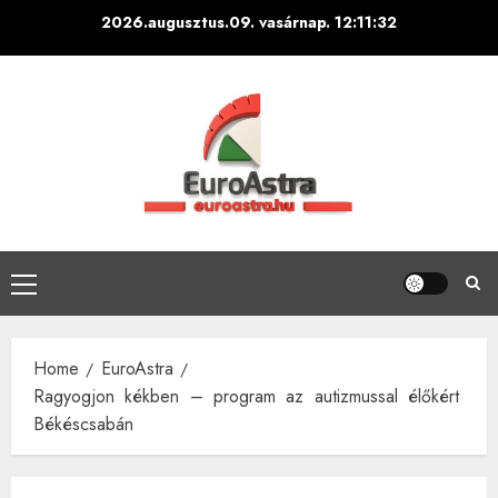
Skip
2026.augusztus.09. vasárnap.
12:11:33
to
content
Primary
Menu
Home
EuroAstra
Ragyogjon kékben – program az autizmussal élőkért
Békéscsabán