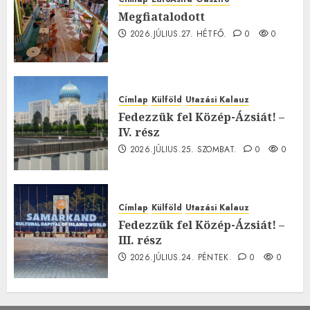
Megfiatalodott
2026.JÚLIUS.27. HÉTFŐ.
0
0
Címlap
Külföld
Utazási Kalauz
Fedezzük fel Közép-Ázsiát! –
IV. rész
2026.JÚLIUS.25. SZOMBAT.
0
0
Címlap
Külföld
Utazási Kalauz
Fedezzük fel Közép-Ázsiát! –
III. rész
2026.JÚLIUS.24. PÉNTEK.
0
0