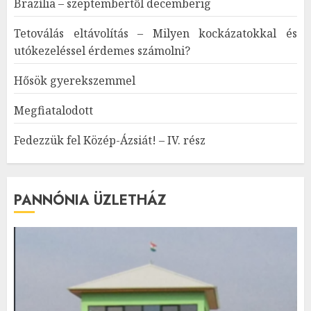
Brazília – szeptembertől decemberig
Tetoválás eltávolítás – Milyen kockázatokkal és
utókezeléssel érdemes számolni?
Hősök gyerekszemmel
Megfiatalodott
Fedezzük fel Közép-Ázsiát! – IV. rész
PANNÓNIA ÜZLETHÁZ