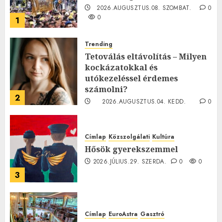
2026.AUGUSZTUS.08. SZOMBAT.
0
0
1
Trending
Tetoválás eltávolítás – Milyen
kockázatokkal és
utókezeléssel érdemes
számolni?
2
2026.AUGUSZTUS.04. KEDD.
0
0
Címlap
Közszolgálati
Kultúra
Hősök gyerekszemmel
2026.JÚLIUS.29. SZERDA.
0
0
3
Címlap
EuroAstra
Gasztró