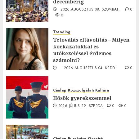
decemberig
2026.AUGUSZTUS.08. SZOMBAT.
0
0
Trending
Tetoválás eltávolítás – Milyen
kockázatokkal és
utókezeléssel érdemes
számolni?
2026.AUGUSZTUS.04. KEDD.
0
0
Címlap
Közszolgálati
Kultúra
Hősök gyerekszemmel
2026.JÚLIUS.29. SZERDA.
0
0
Címlap
EuroAstra
Gasztró