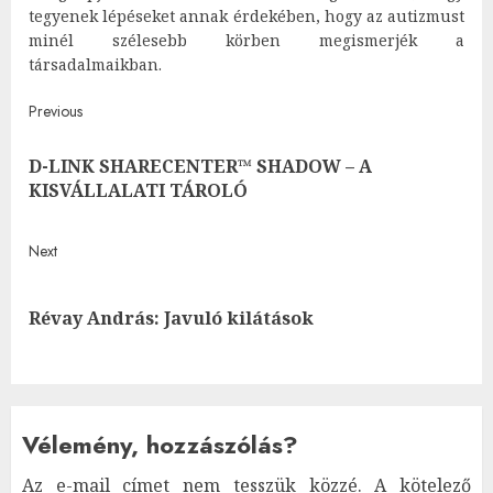
tegyenek lépéseket annak érdekében, hogy az autizmust
minél szélesebb körben megismerjék a
társadalmaikban.
Post
Previous
navigation
D-LINK SHARECENTER™ SHADOW – A
Pre
KISVÁLLALATI TÁROLÓ
post
Next
Next
Révay András: Javuló kilátások
post:
Vélemény, hozzászólás?
Az e-mail címet nem tesszük közzé.
A kötelező