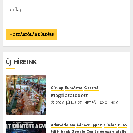
Honlap
ÚJ HÍREINK
Címlap
EuroAstra
Gasztró
Megfiatalodott
2026.JÚLIUS.27. HÉTFŐ.
0
0
Adatvédelem
AdhocSupport
Címlap
EuroAst
MBH bank Google Csalás és számlafeltörés 