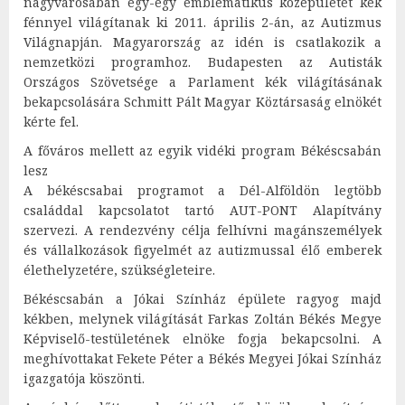
nagyvárosában egy-egy emblematikus középületet kék
fénnyel világítanak ki 2011. április 2-án, az Autizmus
Világnapján. Magyarország az idén is csatlakozik a
nemzetközi programhoz. Budapesten az Autisták
Országos Szövetsége a Parlament kék világításának
bekapcsolására Schmitt Pált Magyar Köztársaság elnökét
kérte fel.
A főváros mellett az egyik vidéki program Békéscsabán
lesz
A békéscsabai programot a Dél-Alföldön legtöbb
családdal kapcsolatot tartó AUT-PONT Alapítvány
szervezi. A rendezvény célja felhívni magánszemélyek
és vállalkozások figyelmét az autizmussal élő emberek
élethelyzetére, szükségleteire.
Békéscsabán a Jókai Színház épülete ragyog majd
kékben, melynek világítását Farkas Zoltán Békés Megye
Képviselő-testületének elnöke fogja bekapcsolni. A
meghívottakat Fekete Péter a Békés Megyei Jókai Színház
igazgatója köszönti.