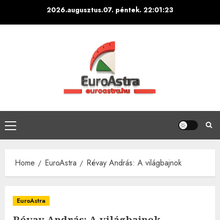
Skip
2026.augusztus.07. péntek.
22:01:24
to
content
Primary
Menu
Home
EuroAstra
Révay András: A világbajnok
EuroAstra
Révay András: A világbajnok