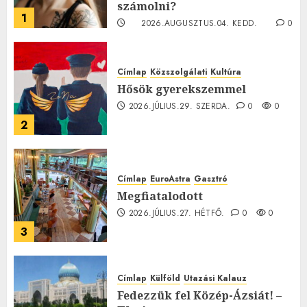
számolni?
1
2026.AUGUSZTUS.04. KEDD.
0
0
Címlap
Közszolgálati
Kultúra
Hősök gyerekszemmel
2026.JÚLIUS.29. SZERDA.
0
0
2
Címlap
EuroAstra
Gasztró
Megfiatalodott
2026.JÚLIUS.27. HÉTFŐ.
0
0
3
Címlap
Külföld
Utazási Kalauz
Fedezzük fel Közép-Ázsiát! –