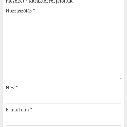
mezőket
*
karakterrel jelöltük
Hozzászólás
*
Név
*
E-mail cím
*