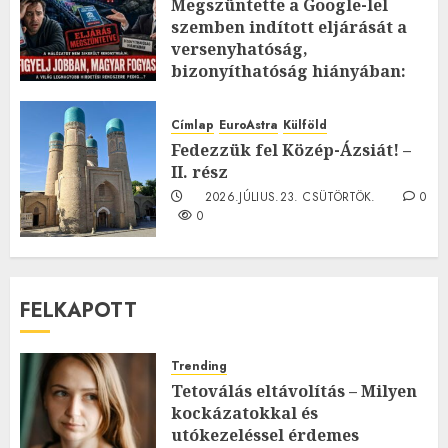
Megszüntette a Google-lel
szemben indított eljárását a
versenyhatóság,
bizonyíthatóság hiányában:
TE mit gondolsz erről?
2026.JÚLIUS.23. CSÜTÖRTÖK.
0
Címlap
EuroAstra
Külföld
0
Fedezzük fel Közép-Ázsiát! –
II. rész
2026.JÚLIUS.23. CSÜTÖRTÖK.
0
0
FELKAPOTT
Trending
Tetoválás eltávolítás – Milyen
kockázatokkal és
utókezeléssel érdemes