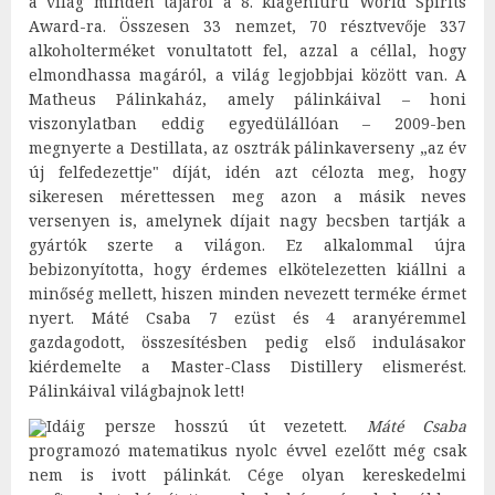
a világ minden tájáról a 8. klagenfurti World Spirits
Award-ra. Összesen 33 nemzet, 70 résztvevője 337
alkoholterméket vonultatott fel, azzal a céllal, hogy
elmondhassa magáról, a világ legjobbjai között van. A
Matheus Pálinkaház, amely pálinkáival – honi
viszonylatban eddig egyedülállóan – 2009-ben
megnyerte a Destillata, az osztrák pálinkaverseny „az év
új felfedezettje" díját, idén azt célozta meg, hogy
sikeresen mérettessen meg azon a másik neves
versenyen is, amelynek díjait nagy becsben tartják a
gyártók szerte a világon. Ez alkalommal újra
bebizonyította, hogy érdemes elkötelezetten kiállni a
minőség mellett, hiszen minden nevezett terméke érmet
nyert. Máté Csaba 7 ezüst és 4 aranyéremmel
gazdagodott, összesítésben pedig első indulásakor
kiérdemelte a Master-Class Distillery elismerést.
Pálinkáival világbajnok lett!
Idáig persze hosszú út vezetett.
Máté Csaba
programozó matematikus nyolc évvel ezelőtt még csak
nem is ivott pálinkát. Cége olyan kereskedelmi