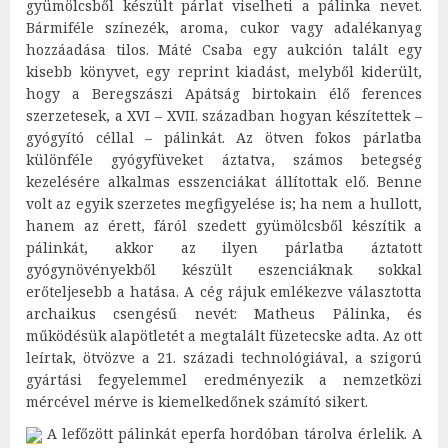
gyümölcsből készült párlat viselheti a pálinka nevet.
Bármiféle színezék, aroma, cukor vagy adalékanyag
hozzáadása tilos. Máté Csaba egy aukción talált egy
kisebb könyvet, egy reprint kiadást, melyből kiderült,
hogy a Beregszászi Apátság birtokain élő ferences
szerzetesek, a XVI – XVII. században hogyan készítettek –
gyógyító céllal – pálinkát. Az ötven fokos párlatba
különféle gyógyfüveket áztatva, számos betegség
kezelésére alkalmas esszenciákat állítottak elő. Benne
volt az egyik szerzetes megfigyelése is; ha nem a hullott,
hanem az érett, fáról szedett gyümölcsből készítik a
pálinkát, akkor az ilyen párlatba áztatott
gyógynövényekből készült eszenciáknak sokkal
erőteljesebb a hatása. A cég rájuk emlékezve választotta
archaikus csengésű nevét: Matheus Pálinka, és
működésük alapötletét a megtalált füzetecske adta. Az ott
leírtak, ötvözve a 21. századi technológiával, a szigorú
gyártási fegyelemmel eredményezik a nemzetközi
mércével mérve is kiemelkedőnek számító sikert.
A lefőzött pálinkát eperfa hordóban tárolva érlelik. A