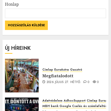
Honlap
ÚJ HÍREINK
Címlap
EuroAstra
Gasztró
Megfiatalodott
2026.JÚLIUS.27. HÉTFŐ.
0
0
Adatvédelem
AdhocSupport
Címlap
EuroAst
MBH bank Google Csalás és számlafeltörés 