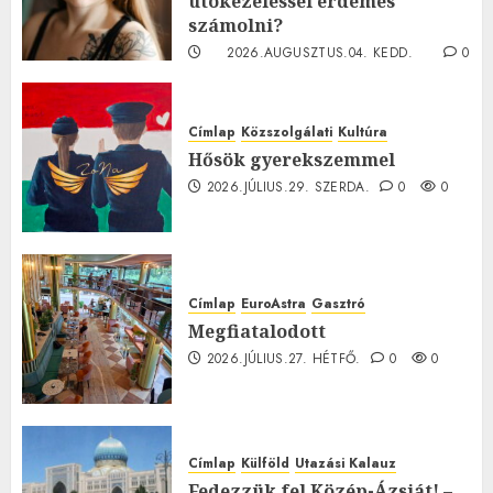
utókezeléssel érdemes
számolni?
2026.AUGUSZTUS.04. KEDD.
0
0
Címlap
Közszolgálati
Kultúra
Hősök gyerekszemmel
2026.JÚLIUS.29. SZERDA.
0
0
Címlap
EuroAstra
Gasztró
Megfiatalodott
2026.JÚLIUS.27. HÉTFŐ.
0
0
Címlap
Külföld
Utazási Kalauz
Fedezzük fel Közép-Ázsiát! –