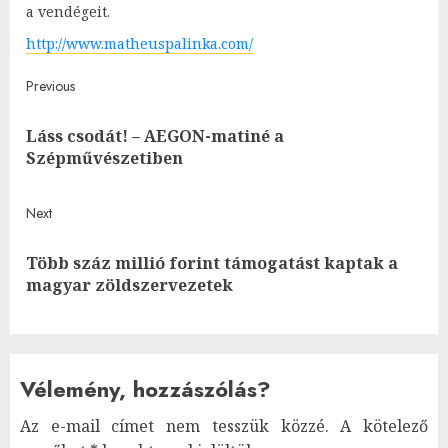
a vendégeit.
http://www.matheuspalinka.com/
Post
Previous
navigation
Láss csodát! – AEGON-matiné a
Pre
Szépművészetiben
post
Next
Több száz millió forint támogatást kaptak a
Next
magyar zöldszervezetek
post:
Vélemény, hozzászólás?
Az e-mail címet nem tesszük közzé.
A kötelező