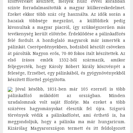
szoftvereket készített, melyek húsz évvel korábban
szinte forradalmasították a magyar külkereskedelmet.
Ezeket ekkor több száz cég használta. Az idők során a
hazaiak többsége megszűnt, a külföldiek pedig
kivonultak a magyar piacról, így szükségszerűen más
tevékenység került előtérbe. Érdeklődése a pálinkafőzés
felé fordult. A honfoglaló magyarok már ismerték a
pálinkát. Cserépedényekben, bodzából készült csöveken
át párolták. Nagyon erős, 70-80 fokos italt készítettek. Az
első írásos emlék 1332-ből származik, amikor
feljegyezték, hogy Károly Róbert király köszvényét a
felesége, Erzsébet, egy pálinkából, és gyógynövényekből
készített főzettel gyógyította.
Jóval később, 1851-ben már 105 ezernél is több
pálinkafőző működött az országban. Minden
uradalomnak volt saját főzdéje. Ma ezeket a több
százéves hagyományokat élesztik fel újra. Szigorú
törvények védik a pálinkafőzést, ami érthető is, ha
meggondoljuk, hogy a pálinka ma már hungaricum.
Kizárólag Magyarországon termett és itt feldolgozott