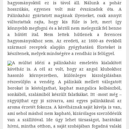
hagyományoktól ez is távol áll. Nálunk a pohár
hosszúkás, egyenes volt már évszázadok óta. A
Pálinkaház gyártatott magának ilyeneket, csak annyit
változtattak rajta, hogy kis füle is lett, mert így
könnyebb megfogni és a kéztől nem melegszik fel benne
a hűtött ital. Nem lettek hűtlenek a ferences
hagyományokhoz sem. Az eredeti, az 1600-as évekből
származó receptek alapján gyógyhatású főzeteket is
készítenek, melyek minőségére a rendház is felügyel.
A múltat idézi a pálinkaház emeletén kialakított
kávéház is. A cél az volt, hogy az angol klubokhoz
hasonló környezetben, különleges kiszolgálásban
részesüljön a vendég. A pálinkák mellett válogatott
borokat is kóstolgathat, kaphat mangalica kolbászból,
sonkából, szalámiból készült falatkákat. Itt -most még –
rágyújthat egy jó szivarra, ami egyes pálinkáknál az
aroma érzetét fokozza. A kávéháznak saját kávéja is van,
ami sehol máshol nem kapható, kizárólagos szerződésük
van a szállítóval. Ide úgy lehet társaságot, barátokat
hívni, mintha otthon, a saját szobájában fogadná valaki