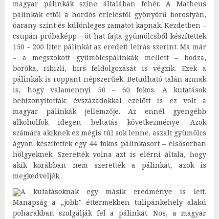
magyar pálinkák színe általában fehér. A Matheus
pálinkák ettől a hordós érleléstől gyönyörű borostyán,
óarany színt és különleges zamatot kapnak. Kezdetben –
csupán próbaképp – öt-hat fajta gyümölcsből készítettek
150 – 200 liter pálinkát az eredeti leírás szerint. Ma már
– a megszokott gyümölcspálinkák mellett – bodza,
boróka, ribizli, birs feldolgozását is végzik. Ezek a
pálinkák is roppant népszerűek. Betudható talán annak
is, hogy valamennyi 50 – 60 fokos. A kutatások
bebizonyították: évszázadokkal ezelőtt is ez volt a
magyar pálinkák jellemzője. Az ennél gyengébb
alkoholfok idegen behatás következménye. Azok
számára akiknek ez mégis túl sok lenne, aszalt gyümölcs
ágyon készítettek egy 44 fokos pálinkasort – elsősorban
hölgyeknek. Szerették volna azt is elérni általa, hogy
akik korábban nem szerették a pálinkát, azok is
megkedveljék.
A kutatásoknak egy másik eredménye is lett.
Manapság a „jobb" éttermekben tulipánkehely alakú
poharakban szolgálják fel a pálinkát. Nos, a magyar