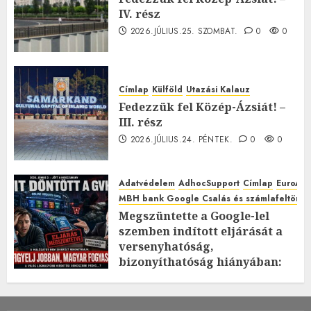
IV. rész
2026.JÚLIUS.25. SZOMBAT.
0
0
Címlap
Külföld
Utazási Kalauz
Fedezzük fel Közép-Ázsiát! –
III. rész
2026.JÚLIUS.24. PÉNTEK.
0
0
Adatvédelem
AdhocSupport
Címlap
EuroAst
MBH bank Google Csalás és számlafeltörés 
Megszüntette a Google-lel
szemben indított eljárását a
versenyhatóság,
bizonyíthatóság hiányában:
TE mit gondolsz erről?
2026.JÚLIUS.23. CSÜTÖRTÖK.
0
0