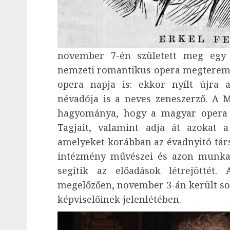
november 7-én született meg egy g
nemzeti romantikus opera megteremt
opera napja is: ekkor nyílt újra 
névadója is a neves zeneszerző. A 
hagyománya, hogy a magyar opera n
Tagjait, valamint adja át azokat a 
amelyeket korábban az évadnyitó társ
intézmény művészei és azon munkat
segítik az előadások létrejöttét
megelőzően, november 3-án került sor,
képviselőinek jelenlétében.