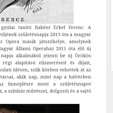
yulai tanító fiaként Erkel Ferenc. A
őjének születésnapja 2013 óta a magyar
az Opera másik játszóhelye, amelynek
Magyar Állami Operaház 2015 óta élő új
apja alkalmából jelenti be új Örökös
régi alapítású elismeréseit és díjait,
ulati ülésen, szűk körben vehettek át az
ársai, akik nap, mint nap a háttérben
. Az ünneplésre most a születésnapot
 a színház művészei, dolgozói és a sajtó