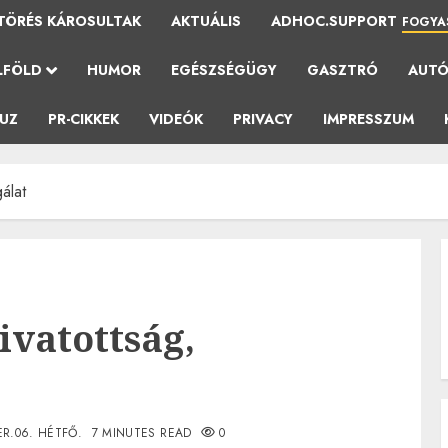
TÖRÉS KÁROSULTAK
AKTUÁLIS
ADHOC.SUPPORT
FOGYA
LFÖLD
HUMOR
EGÉSZSÉGÜGY
GASZTRÓ
AUT
AUZ
PR-CIKKEK
VIDEÓK
PRIVACY
IMPRESSZUM
álat
ivatottság,
R.06. HÉTFŐ.
7 MINUTES READ
0