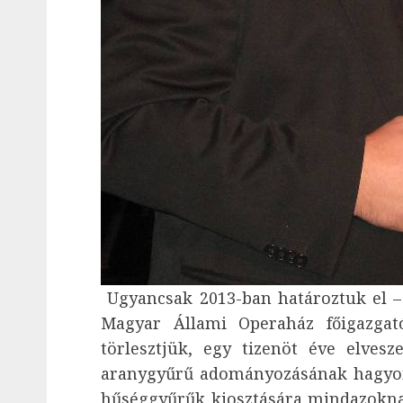
Ugyancsak 2013-ban határoztuk el –
Magyar Állami Operaház főigazgat
törlesztjük, egy tizenöt éve elves
aranygyűrű adományozásának hagyom
hűséggyűrűk kiosztására mindazoknak