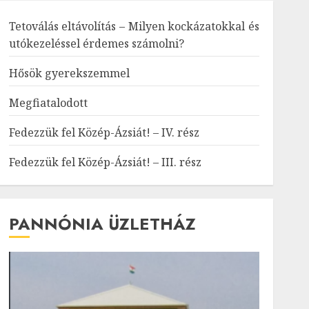
Tetoválás eltávolítás – Milyen kockázatokkal és
utókezeléssel érdemes számolni?
Hősök gyerekszemmel
Megfiatalodott
Fedezzük fel Közép-Ázsiát! – IV. rész
Fedezzük fel Közép-Ázsiát! – III. rész
PANNÓNIA ÜZLETHÁZ