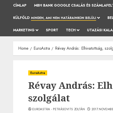
CÍMLAP
MBH BANK GOOGLE CSALÁS ÉS SZÁMLAFEL
KÜLFÖLD
BE
MINDEN, AMI NEM HATÁRAINKON BELÜLI
MARKETING
SPORT
TECH
UTAZÁSI KAL
Home
EuroAstra
Révay András: Elhivatottság, szolg
EuroAstra
Révay András: Elh
szolgálat
EUROASTRA - PETRÁSOVITS ZOLTÁN
2017.NOVEMBE