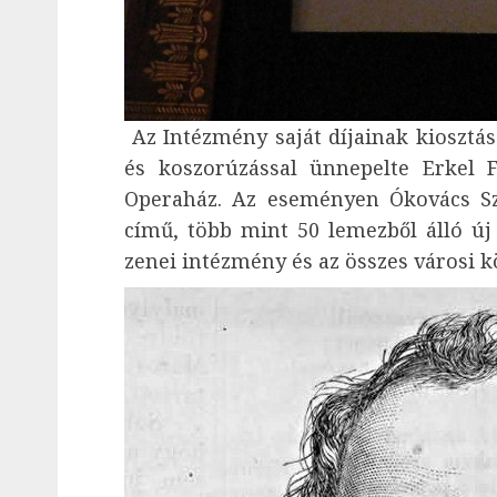
Az Intézmény saját díjainak kiosztás
és koszorúzással ünnepelte Erkel 
Operaház. Az eseményen Ókovács Sz
című, több mint 50 lemezből álló ú
zenei intézmény és az összes városi kö