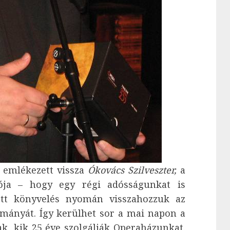
 emlékezett vissza
Ókovács Szilveszter,
a
ója – hogy egy régi adósságunkat is
zett könyvelés nyomán visszahozzuk az
ányát. Így kerülhet sor a mai napon a
, kik 25 éve szolgálják Operaházunkat.