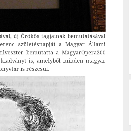
ával, új Örökös tagjainak bemutatásával
Ferenc születésnapját a Magyar Állami
ilveszter bemutatta a MagyarOpera200
j kiadványt is, amelyből minden magyar
nyvtár is részesül.