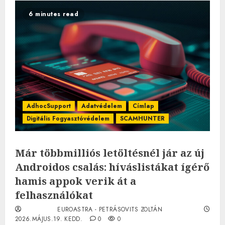
6 minutes read
AdhocSupport
Adatvédelem
Címlap
Digitális Fogyasztóvédelem
SCAMHUNTER
Már többmilliós letöltésnél jár az új
Androidos csalás: híváslistákat ígérő
hamis appok verik át a
felhasználókat
EUROASTRA - PETRÁSOVITS ZOLTÁN
2026.MÁJUS.19. KEDD.
0
0