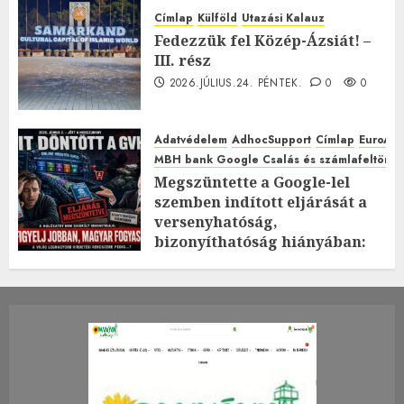
Címlap
Külföld
Utazási Kalauz
Fedezzük fel Közép-Ázsiát! –
III. rész
2026.JÚLIUS.24. PÉNTEK.
0
0
Adatvédelem
AdhocSupport
Címlap
EuroAst
MBH bank Google Csalás és számlafeltörés 
Megszüntette a Google-lel
szemben indított eljárását a
versenyhatóság,
bizonyíthatóság hiányában:
TE mit gondolsz erről?
2026.JÚLIUS.23. CSÜTÖRTÖK.
0
0