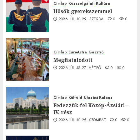
Címlap
Közszolgálati
Kultúra
Hősök gyerekszemmel
2026.JÚLIUS.29. SZERDA.
0
0
Címlap
EuroAstra
Gasztró
Megfiatalodott
2026.JÚLIUS.27. HÉTFŐ.
0
0
Címlap
Külföld
Utazási Kalauz
Fedezzük fel Közép-Ázsiát! –
IV. rész
2026.JÚLIUS.25. SZOMBAT.
0
0