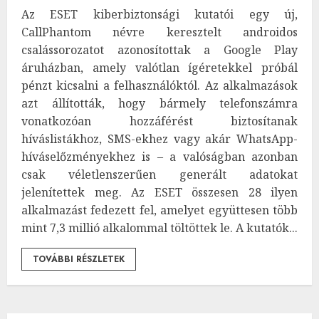
Az ESET kiberbiztonsági kutatói egy új,
CallPhantom névre keresztelt androidos
csalássorozatot azonosítottak a Google Play
áruházban, amely valótlan ígéretekkel próbál
pénzt kicsalni a felhasználóktól. Az alkalmazások
azt állították, hogy bármely telefonszámra
vonatkozóan hozzáférést biztosítanak
híváslistákhoz, SMS-ekhez vagy akár WhatsApp-
híváselőzményekhez is – a valóságban azonban
csak véletlenszerűen generált adatokat
jelenítettek meg. Az ESET összesen 28 ilyen
alkalmazást fedezett fel, amelyet együttesen több
mint 7,3 millió alkalommal töltöttek le. A kutatók...
TOVÁBBI RÉSZLETEK