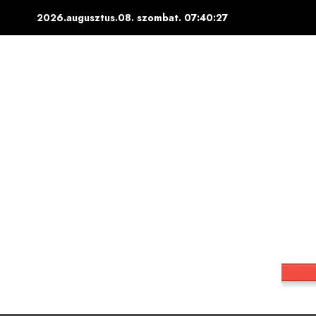
Skip
2026.augusztus.08. szombat.
07:40:28
to
content