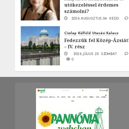
utókezeléssel érdemes
számolni?
2026.AUGUSZTUS.04. KEDD.
0
Címlap
Külföld
Utazási Kalauz
Fedezzük fel Közép-Ázsiát
– IV. rész
2026.JÚLIUS.25. SZOMBAT.
0