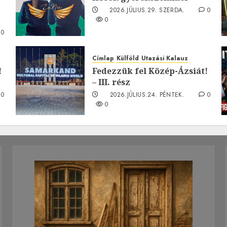
2026.JÚLIUS.29. SZERDA.
0
0
0
Címlap
Külföld
Utazási Kalauz
!
Fedezzük fel Közép-Ázsiát!
– III. rész
0
2026.JÚLIUS.24. PÉNTEK.
0
0