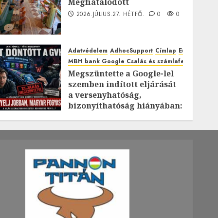
Megfiatalodott
2026.JÚLIUS.27. HÉTFŐ.
0
0
Adatvédelem
AdhocSupport
Címlap
EuroAstra
MBH bank Google Csalás és számlafeltörés káro
Megszüntette a Google-lel
szemben indított eljárását
a versenyhatóság,
bizonyíthatóság hiányában:
TE mit gondolsz erről?
2026.JÚLIUS.23. CSÜTÖRTÖK.
0
0