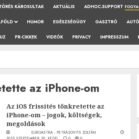
TÖRÉS KÁROSULTAK
AKTUÁLIS
ADHOC.SUPPORT
FOGYA
LFÖLD
HUMOR
EGÉSZSÉGÜGY
GASZTRÓ
AUT
AUZ
PR-CIKKEK
VIDEÓK
PRIVACY
IMPRESSZUM
etette az iPhone-om
Az iOS frissítés tönkretette az
iPhone-om – jogok, költségek,
megoldások
EUROASTRA - PETRÁSOVITS ZOLTÁN
2025.SZEPTEMBER.30. KEDD.
0
0