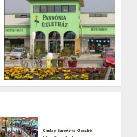
Címlap
EuroAstra
Gasztró