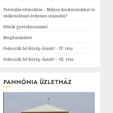
Tetoválás eltávolítás – Milyen kockázatokkal és
utókezeléssel érdemes számolni?
Hősök gyerekszemmel
Megfiatalodott
Fedezzük fel Közép-Ázsiát! – IV. rész
Fedezzük fel Közép-Ázsiát! – III. rész
PANNÓNIA ÜZLETHÁZ