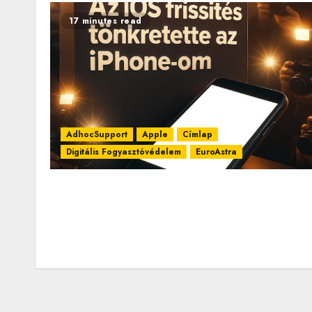
17 minutes read
AdhocSupport
Apple
Címlap
Digitális Fogyasztóvédelem
EuroAstra