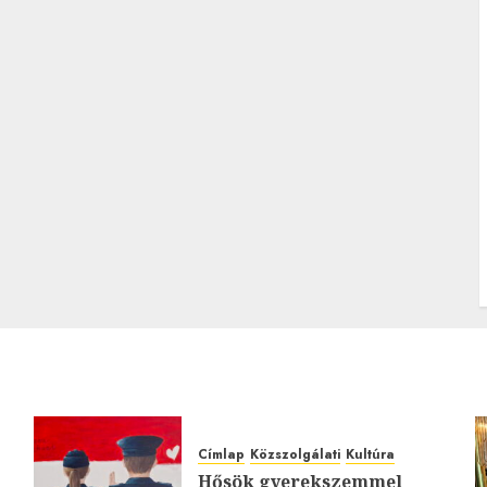
Címlap
Közszolgálati
Kultúra
Hősök gyerekszemmel