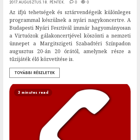
2017.AUGUSZTUS.18. PÉNTEK.
0
0
Az ifjú tehetségek és sztárvendégeik különleges
programmal készülnek a nyári nagykoncertre. A
Budapesti Nyári Fesztivál immár hagyományosan
a Virtuózok gálakoncertjével köszönti a nemzeti
ünnepet a Margitszigeti Szabadtéri Színpadon
augusztus 20-án 20 órától, amelynek része a
tűzijáték élő közvetítése is.
TOVÁBBI RÉSZLETEK
3 minutes read