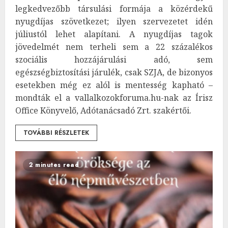
legkedvezőbb társulási formája a közérdekű
nyugdíjas szövetkezet; ilyen szervezetet idén
júliustól lehet alapítani. A nyugdíjas tagok
jövedelmét nem terheli sem a 22 százalékos
szociális hozzájárulási adó, sem
egészségbiztosítási járulék, csak SZJA, de bizonyos
esetekben még ez alól is mentesség kapható –
mondták el a vallalkozokforuma.hu-nak az Írisz
Office Könyvelő, Adótanácsadó Zrt. szakértői.
TOVÁBBI RÉSZLETEK
2 minutes read