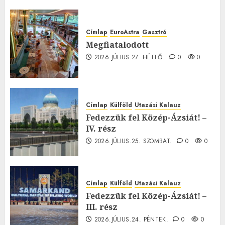
Címlap
EuroAstra
Gasztró
Megfiatalodott
2026.JÚLIUS.27. HÉTFŐ.
0
0
Címlap
Külföld
Utazási Kalauz
Fedezzük fel Közép-Ázsiát! –
IV. rész
2026.JÚLIUS.25. SZOMBAT.
0
0
Címlap
Külföld
Utazási Kalauz
Fedezzük fel Közép-Ázsiát! –
III. rész
2026.JÚLIUS.24. PÉNTEK.
0
0