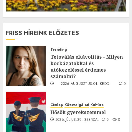
FRISS HÍREINK ELŐZETES
Trending
Tetoválás eltávolítás – Milyen
kockázatokkal és
utókezeléssel érdemes
számolni?
2026.AUGUSZTUS.04. KEDD.
0
0
Címlap
Közszolgálati
Kultúra
Hősök gyerekszemmel
2026.JÚLIUS.29. SZERDA.
0
0