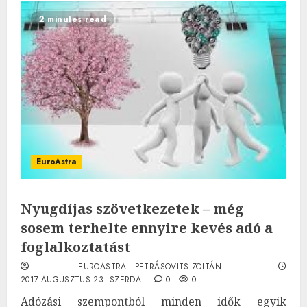
2 minutes read
EuroAstra
Nyugdíjas szövetkezetek – még
sosem terhelte ennyire kevés adó a
foglalkoztatást
EUROASTRA - PETRÁSOVITS ZOLTÁN
2017.AUGUSZTUS.23. SZERDA.
0
0
Adózási szempontból minden idők egyik