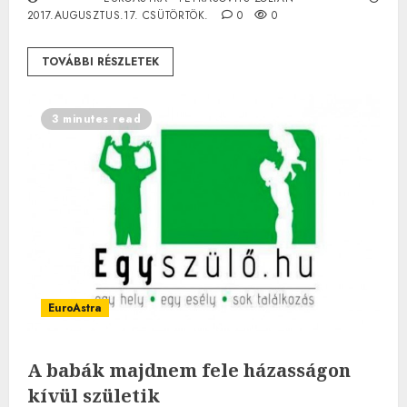
2017.AUGUSZTUS.17. CSÜTÖRTÖK.
0
0
TOVÁBBI RÉSZLETEK
3 minutes read
EuroAstra
A babák majdnem fele házasságon
kívül születik