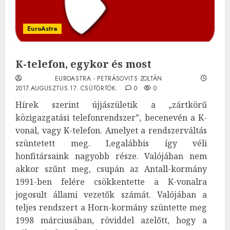
EuroAstra
K-telefon, egykor és most
EUROASTRA - PETRÁSOVITS ZOLTÁN
2017.AUGUSZTUS.17. CSÜTÖRTÖK.
0
0
Hírek szerint újjászületik a „zártkörű
közigazgatási telefonrendszer”, becenevén a K-
vonal, vagy K-telefon. Amelyet a rendszerváltás
szüntetett meg. Legalábbis így véli
honfitársaink nagyobb része. Valójában nem
akkor szűnt meg, csupán az Antall-kormány
1991-ben felére csökkentette a K-vonalra
jogosult állami vezetők számát. Valójában a
teljes rendszert a Horn-kormány szüntette meg
1998 márciusában, röviddel azelőtt, hogy a