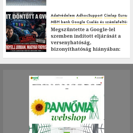
Adatvédelem
AdhocSupport
Címlap
EuroAst
MBH bank Google Csalás és számlafeltörés 
Megszüntette a Google-lel
szemben indított eljárását a
versenyhatóság,
bizonyíthatóság hiányában:
TE mit gondolsz erről?
2026.JÚLIUS.23. CSÜTÖRTÖK.
0
0