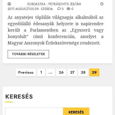
EUROASTRA - PETRÁSOVITS ZOLTÁN
2017.AUGUSZTUS.09. SZERDA.
0
0
Az anyatejes táplálás világnapja alkalmából az
egyedülálló édesanyák helyzete is napirendre
került a Parlamentben az „Egyszerű vagy
bonyolult” című konferencián, amelyet a
Magyar Asszonyok Érdekszövetsége rendezett.
TOVÁBBI RÉSZLETEK
Bejegyzések
Previous
1
…
26
27
28
29
lapozása
KERESÉS
KERESÉS