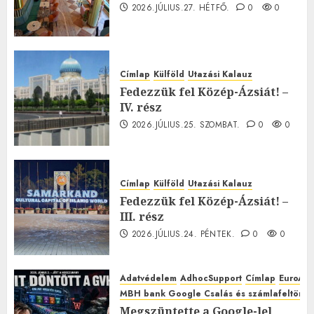
2026.JÚLIUS.27. HÉTFŐ.
0
0
Címlap
Külföld
Utazási Kalauz
Fedezzük fel Közép-Ázsiát! –
IV. rész
2026.JÚLIUS.25. SZOMBAT.
0
0
Címlap
Külföld
Utazási Kalauz
Fedezzük fel Közép-Ázsiát! –
III. rész
2026.JÚLIUS.24. PÉNTEK.
0
0
Adatvédelem
AdhocSupport
Címlap
EuroAst
MBH bank Google Csalás és számlafeltörés 
Megszüntette a Google-lel