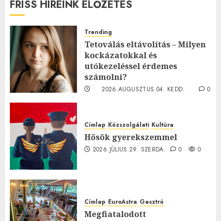
FRISS HÍREINK ELŐZETES
Trending
Tetoválás eltávolítás – Milyen
kockázatokkal és
utókezeléssel érdemes
számolni?
2026.AUGUSZTUS.04. KEDD.
0
0
Címlap
Közszolgálati
Kultúra
Hősök gyerekszemmel
2026.JÚLIUS.29. SZERDA.
0
0
Címlap
EuroAstra
Gasztró
Megfiatalodott