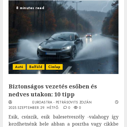
8 minutes read
Autó
Belföld
Címlap
Biztonságos vezetés esőben és
nedves utakon: 10 tipp
EUROASTRA - PETRÁSOVITS ZOLTÁN
2025.SZEPTEMBER.29. HÉTFŐ.
0
0
Esik, csúszik, esik balesetveszély -valahogy így
kezdhetnénk bele abban a posztba vagy cikkbe