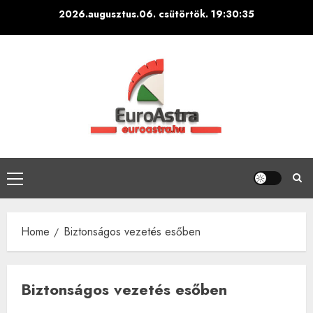
Skip
2026.augusztus.06. csütörtök.
19:30:35
to
content
Primary
Menu
Home
Biztonságos vezetés esőben
Biztonságos vezetés esőben