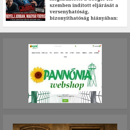
szemben indított eljárását a
versenyhatóság,
bizonyíthatóság hiányában:
TE mit gondolsz erről?
2026.JÚLIUS.23. CSÜTÖRTÖK.
0
0