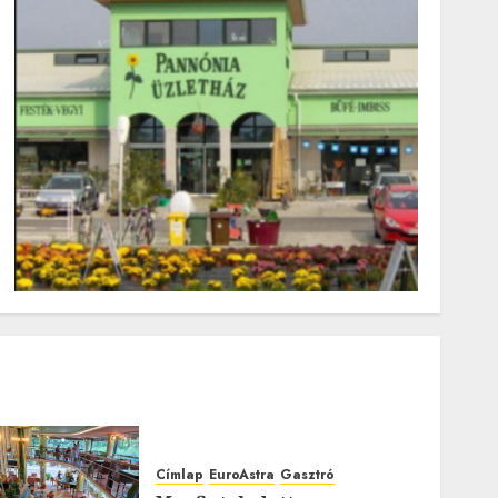
Címlap
EuroAstra
Gasztró