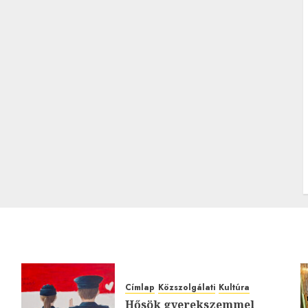
Címlap
Közszolgálati
Kultúra
Hősök gyerekszemmel