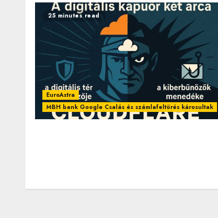
25 minutes read
EuroAstra
MBH bank Google Csalás és számlafeltörés károsultak