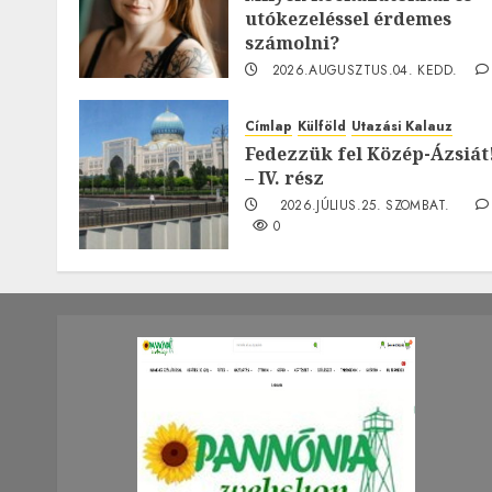
utókezeléssel érdemes
számolni?
2026.AUGUSZTUS.04. KEDD.
0
Címlap
Külföld
Utazási Kalauz
Fedezzük fel Közép-Ázsiát
– IV. rész
2026.JÚLIUS.25. SZOMBAT.
0