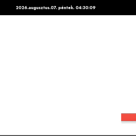
Skip
2026.augusztus.07. péntek.
04:30:10
to
content