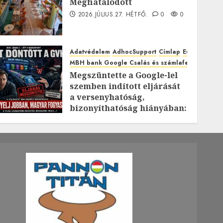
Megfiatalodott
2026.JÚLIUS.27. HÉTFŐ.
0
0
Adatvédelem
AdhocSupport
Címlap
EuroAstra
MBH bank Google Csalás és számlafeltörés káro
Megszüntette a Google-lel
szemben indított eljárását
a versenyhatóság,
bizonyíthatóság hiányában:
TE mit gondolsz erről?
2026.JÚLIUS.23. CSÜTÖRTÖK.
0
0