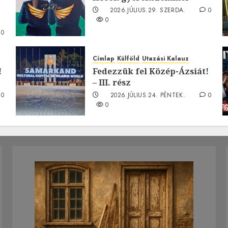
2026.JÚLIUS.29. SZERDA.
0
0
0
Címlap
Külföld
Utazási Kalauz
!
Fedezzük fel Közép-Ázsiát!
– III. rész
0
2026.JÚLIUS.24. PÉNTEK.
0
0