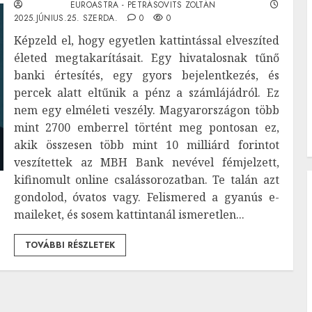
EUROASTRA - PETRÁSOVITS ZOLTÁN
2025.JÚNIUS.25. SZERDA.
0
0
Képzeld el, hogy egyetlen kattintással elveszíted
életed megtakarításait. Egy hivatalosnak tűnő
banki értesítés, egy gyors bejelentkezés, és
percek alatt eltűnik a pénz a számlájádról. Ez
nem egy elméleti veszély. Magyarországon több
mint 2700 emberrel történt meg pontosan ez,
akik összesen több mint 10 milliárd forintot
veszítettek az MBH Bank nevével fémjelzett,
kifinomult online csalássorozatban. Te talán azt
gondolod, óvatos vagy. Felismered a gyanús e-
maileket, és sosem kattintanál ismeretlen...
TOVÁBBI RÉSZLETEK