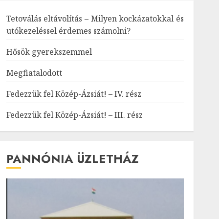
Tetoválás eltávolítás – Milyen kockázatokkal és
utókezeléssel érdemes számolni?
Hősök gyerekszemmel
Megfiatalodott
Fedezzük fel Közép-Ázsiát! – IV. rész
Fedezzük fel Közép-Ázsiát! – III. rész
PANNÓNIA ÜZLETHÁZ