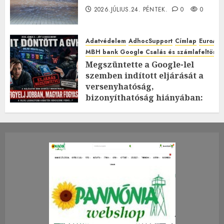
2026.JÚLIUS.24. PÉNTEK.
0
0
Adatvédelem
AdhocSupport
Címlap
EuroAst
MBH bank Google Csalás és számlafeltörés 
Megszüntette a Google-lel
szemben indított eljárását a
versenyhatóság,
bizonyíthatóság hiányában:
TE mit gondolsz erről?
2026.JÚLIUS.23. CSÜTÖRTÖK.
0
0