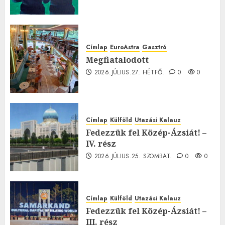
Címlap
EuroAstra
Gasztró
Megfiatalodott
2026.JÚLIUS.27. HÉTFŐ.
0
0
Címlap
Külföld
Utazási Kalauz
Fedezzük fel Közép-Ázsiát! –
IV. rész
2026.JÚLIUS.25. SZOMBAT.
0
0
Címlap
Külföld
Utazási Kalauz
Fedezzük fel Közép-Ázsiát! –
III. rész