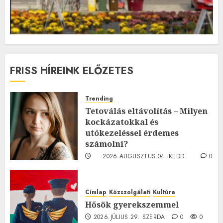
FRISS HÍREINK ELŐZETES
Trending
Tetoválás eltávolítás – Milyen
kockázatokkal és
utókezeléssel érdemes
számolni?
2026.AUGUSZTUS.04. KEDD.
0
0
Címlap
Közszolgálati
Kultúra
Hősök gyerekszemmel
2026.JÚLIUS.29. SZERDA.
0
0