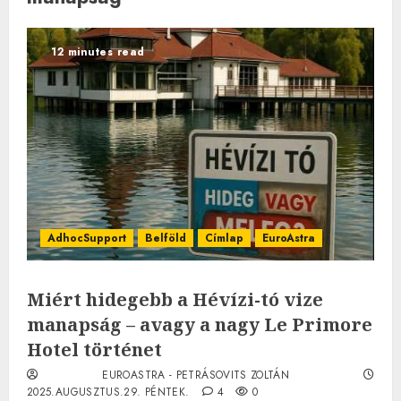
12 minutes read
AdhocSupport
Belföld
Címlap
EuroAstra
Miért hidegebb a Hévízi-tó vize
manapság – avagy a nagy Le Primore
Hotel történet
EUROASTRA - PETRÁSOVITS ZOLTÁN
2025.AUGUSZTUS.29. PÉNTEK.
4
0