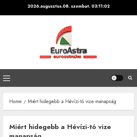
Skip
2026.augusztus.08. szombat.
03:11:03
to
content
Primary
Menu
Home
Miért hidegebb a Hévízi-tó vize manapság
Miért hidegebb a Hévízi-tó vize
manapság