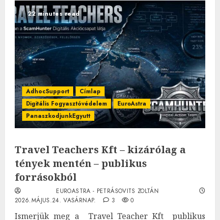
22 minutes read
AdhocSupport
Címlap
Digitális Fogyasztóvédelem
EuroAstra
PanaszkodjunkEgyutt
Travel Teachers Kft – kizárólag a
tények mentén – publikus
forrásokból
EUROASTRA - PETRÁSOVITS ZOLTÁN
2026.MÁJUS.24. VASÁRNAP.
3
0
Ismerjük meg a Travel Teacher Kft publikus