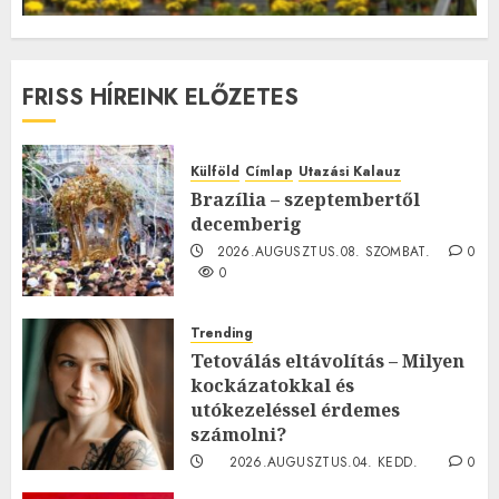
FRISS HÍREINK ELŐZETES
Külföld
Címlap
Utazási Kalauz
Brazília – szeptembertől
decemberig
2026.AUGUSZTUS.08. SZOMBAT.
0
0
Trending
Tetoválás eltávolítás – Milyen
kockázatokkal és
utókezeléssel érdemes
számolni?
2026.AUGUSZTUS.04. KEDD.
0
0