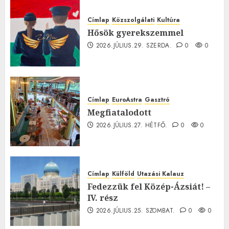
Címlap
Közszolgálati
Kultúra
Hősök gyerekszemmel
2026.JÚLIUS.29. SZERDA.
0
0
Címlap
EuroAstra
Gasztró
Megfiatalodott
2026.JÚLIUS.27. HÉTFŐ.
0
0
Címlap
Külföld
Utazási Kalauz
Fedezzük fel Közép-Ázsiát! –
IV. rész
2026.JÚLIUS.25. SZOMBAT.
0
0