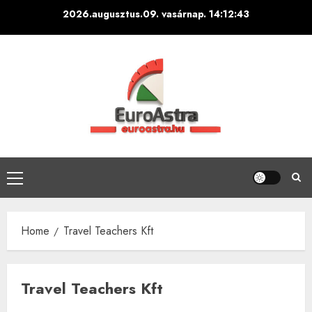
Skip
2026.augusztus.09. vasárnap.
14:12:44
to
content
Primary
Menu
Home
Travel Teachers Kft
Travel Teachers Kft