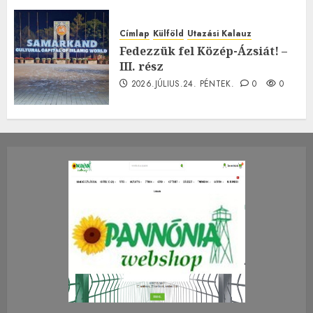
Címlap
Külföld
Utazási Kalauz
Fedezzük fel Közép-Ázsiát! –
III. rész
2026.JÚLIUS.24. PÉNTEK.
0
0