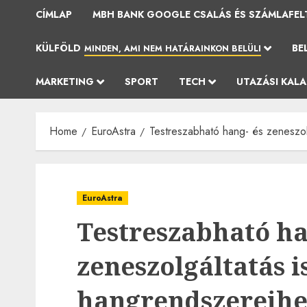
CÍMLAP
MBH BANK GOOGLE CSALÁS ÉS SZÁMLAFEL
KÜLFÖLD
BE
MINDEN, AMI NEM HATÁRAINKON BELÜLI
MARKETING
SPORT
TECH
UTAZÁSI KAL
Home
EuroAstra
Testreszabható hang- és zeneszol
EuroAstra
Testreszabható ha
zeneszolgáltatás i
hangrendszereihe