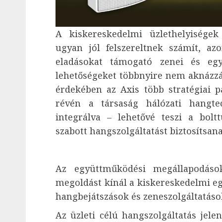
A kiskereskedelmi üzlethelyisége
ugyan jól felszereltnek számít, az
eladásokat támogató zenei és eg
lehetőségeket többnyire nem aknázzák
érdekében az Axis több stratégiai p
révén a társaság hálózati hangtec
integrálva – lehetővé teszi a bol
szabott hangszolgáltatást biztosítsan
Az együttműködési megállapodáso
megoldást kínál a kiskereskedelmi e
hangbejátszások és zeneszolgáltatáso
Az üzleti célú hangszolgáltatás jele