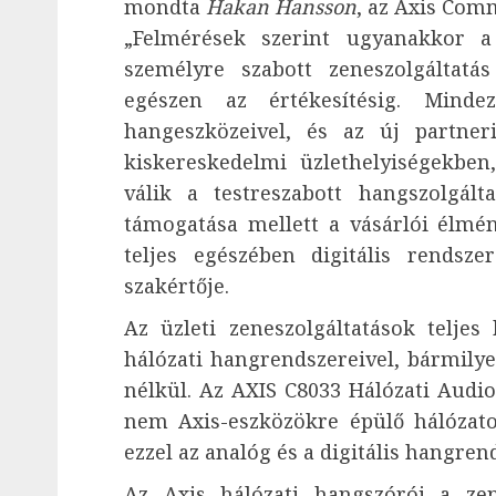
mondta
Hakan Hansson
, az Axis Com
„Felmérések szerint ugyanakkor a 
személyre szabott zeneszolgáltatá
egészen az értékesítésig. Mind
hangeszközeivel, és az új partne
kiskereskedelmi üzlethelyiségekben,
válik a testreszabott hangszolgál
támogatása mellett a vásárlói élmén
teljes egészében digitális rendsze
szakértője.
Az üzleti zeneszolgáltatások telje
hálózati hangrendszereivel, bármilye
nélkül. Az AXIS C8033 Hálózati Audi
nem Axis-eszközökre épülő hálózato
ezzel az analóg és a digitális hangren
Az Axis hálózati hangszórói a zen