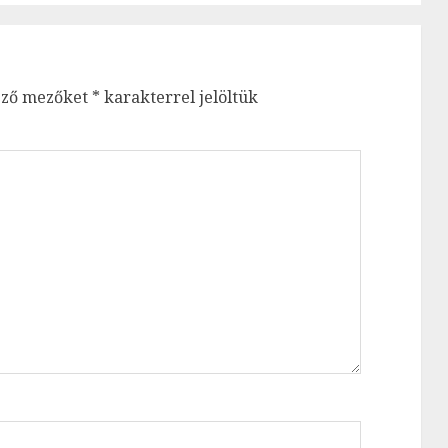
ező mezőket
*
karakterrel jelöltük