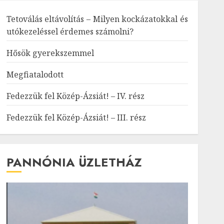
Tetoválás eltávolítás – Milyen kockázatokkal és
utókezeléssel érdemes számolni?
Hősök gyerekszemmel
Megfiatalodott
Fedezzük fel Közép-Ázsiát! – IV. rész
Fedezzük fel Közép-Ázsiát! – III. rész
PANNÓNIA ÜZLETHÁZ