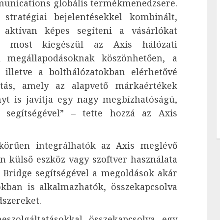
munications globális termékmenedzsere.
stratégiai bejelentésekkel kombinált,
s aktívan képes segíteni a vásárlókat
ez most kiegészül az Axis hálózati
ri megállapodásoknak köszönhetően, a
 illetve a bolthálózatokban elérhetővé
tatás, amely az alapvető márkaértékek
yt is javítja egy nagy megbízhatóságú,
r segítségével” – tette hozzá az Axis
s körűen integrálhatók az Axis meglévő
n külső eszköz vagy szoftver használata
o Bridge segítségével a megoldások akár
kban is alkalmazhatók, összekapcsolva
dszereket.
eszolgáltatásokkal összekapcsolva egy