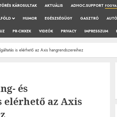
TÖRÉS KÁROSULTAK
AKTUÁLIS
ADHOC.SUPPORT
FOGYA
LFÖLD
HUMOR
EGÉSZSÉGÜGY
GASZTRÓ
AUT
AUZ
PR-CIKKEK
VIDEÓK
PRIVACY
IMPRESSZUM
gáltatás is elérhető az Axis hangrendszereihez
ng- és
s elérhető az Axis
z