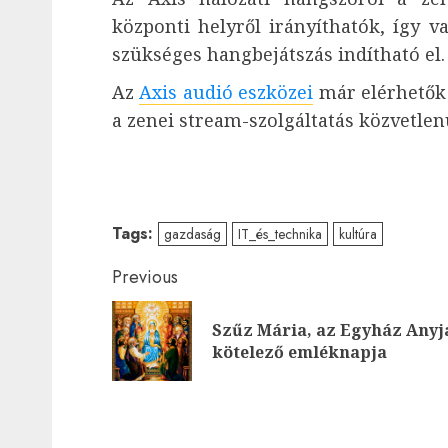
központi helyről irányíthatók, így v
szükséges hangbejátszás indítható el.
Az
Axis audió eszközei
már elérhetők 
a zenei stream-szolgáltatás közvetlen
Tags:
gazdaság
IT_és_technika
kultúra
Post
Previous
navigation
Szűz Mária, az Egyház Anyj
kötelező emléknapja