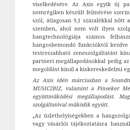
viselkedésére. Az Axis egyik új p
nemrégiben készült felmérése szerin
szól, átlagosan 9,1 százalékkal nőtt
szemben, ahol nem volt ilyen szolg
hangtechnológiája számos felhasz
hangosbemondó funkcióktól kezdve a 
testreszabható zeneszolgáltatást kí
partneri megállapodásokkal pedig az
megoldást kínál a kiskereskedelmi eg
Az Axis idén márciusban a Soundtr
MUSIC2BIZ, valamint a Pinseker Med
együttműködési megállapodást. M
szolgáltatóval működik együtt.
„Az üzlethelyiségekben a hangszolg
vagy vásárlói tájékoztatásra haszná