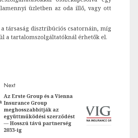
alamennyi üzletben az oda illő, vagy ott
a társaság disztribúciós csatornáin, míg
ül a tartalomszolgáltatóknál érhetők el.
Next
Az Erste Group és a Vienna
a
Previous
Insurance Group
meghosszabbítják az
Next
post:
együttműködési szerződést
post:
— Hosszú távú partnerség
2033-ig