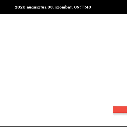
Skip
2026.augusztus.08. szombat.
09:11:44
to
content