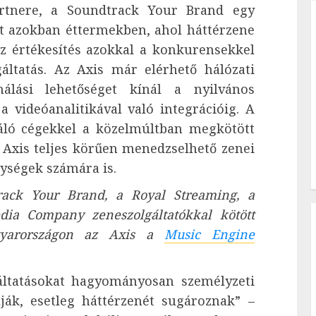
artnere, a Soundtrack Your Brand egy
t azokban éttermekben, ahol háttérzene
 az értékesítés azokkal a konkurensekkel
áltatás. Az Axis már elérhető hálózati
nálási lehetőséget kínál a nyilvános
videóanalitikával való integrációig. A
náló cégekkel a közelmúltban megkötött
 Axis teljes körűen menedzselhető zenei
ységek számára is.
ack Your Brand, a Royal Streaming, a
ia Company zeneszolgáltatókkal kötött
agyarországon az Axis a
Music Engine
áltatásokat hagyományosan személyzeti
lják, esetleg háttérzenét sugároznak” –