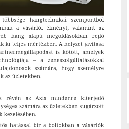
k többsége hangtechnikai szempontból
onban a vásárlói élményt, valamint az
yéb hang alapú megoldásokban rejlő
 ki teljes mértékben. A helyzet javítása
artnermegállapodást is kötött, amelyek
hnológiája – a zeneszolgáltatásokkal
ttulajdonosok számára, hogy személyre
ak az üzletekben.
k révén az Axis mindenre kiterjedő
gységes számára az üzletekben sugárzott
k kezelésében.
ntős hatással bír a boltokban a vásárlók