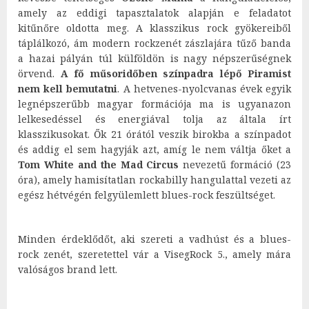
amely az eddigi tapasztalatok alapján e feladatot
kitűnőre oldotta meg. A klasszikus rock gyökereiből
táplálkozó, ám modern rockzenét zászlajára tűző banda
a hazai pályán túl külföldön is nagy népszerűségnek
örvend.
A fő műsoridőben színpadra lépő Piramist
nem kell bemutatni
. A hetvenes-nyolcvanas évek egyik
legnépszerűbb magyar formációja ma is ugyanazon
lelkesedéssel és energiával tolja az általa írt
klasszikusokat. Ők 21 órától veszik birokba a színpadot
és addig el sem hagyják azt, amíg le nem váltja őket a
Tom White and the Mad Circus
nevezetű formáció (23
óra), amely hamisítatlan rockabilly hangulattal vezeti az
egész hétvégén felgyülemlett blues-rock feszültséget.
Minden érdeklődőt, aki szereti a vadhúst és a blues-
rock zenét, szeretettel vár a VisegRock 5., amely mára
valóságos brand lett.