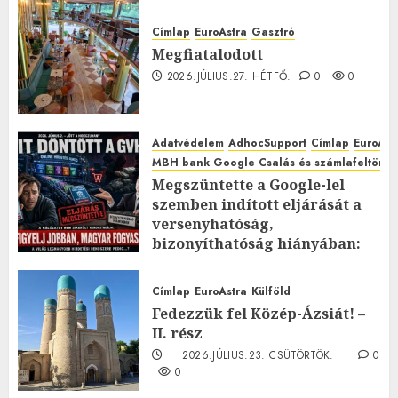
Címlap
EuroAstra
Gasztró
Megfiatalodott
2026.JÚLIUS.27. HÉTFŐ.
0
0
Adatvédelem
AdhocSupport
Címlap
EuroAst
MBH bank Google Csalás és számlafeltörés 
Megszüntette a Google-lel
szemben indított eljárását a
versenyhatóság,
bizonyíthatóság hiányában:
TE mit gondolsz erről?
2026.JÚLIUS.23. CSÜTÖRTÖK.
0
Címlap
EuroAstra
Külföld
0
Fedezzük fel Közép-Ázsiát! –
II. rész
2026.JÚLIUS.23. CSÜTÖRTÖK.
0
0