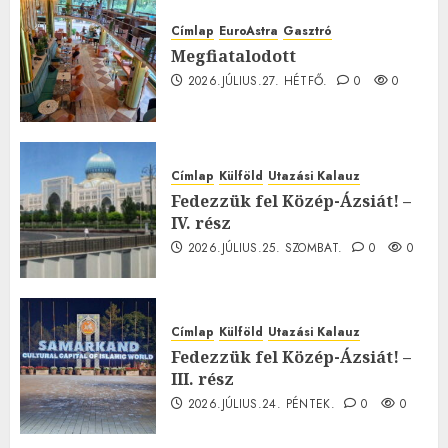
Címlap
EuroAstra
Gasztró
Megfiatalodott
2026.JÚLIUS.27. HÉTFŐ.
0
0
Címlap
Külföld
Utazási Kalauz
Fedezzük fel Közép-Ázsiát! –
IV. rész
2026.JÚLIUS.25. SZOMBAT.
0
0
Címlap
Külföld
Utazási Kalauz
Fedezzük fel Közép-Ázsiát! –
III. rész
2026.JÚLIUS.24. PÉNTEK.
0
0