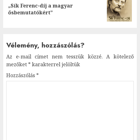
„Sík Ferenc-díj a magyar
Next
ősbemutatókért”
post:
Vélemény, hozzászólás?
Az e-mail címet nem tesszük közzé.
A kötelező
mezőket
*
karakterrel jelöltük
Hozzászólás
*