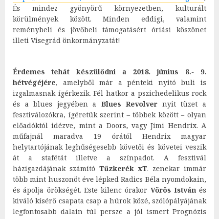
És mindez gyönyörű környezetben, kulturált
körülmények között. Minden eddigi, valamint
reménybeli és jövőbeli támogatásért óriási köszönet
illeti Visegrád önkormányzatát!
Érdemes tehát készülődni a 2018. június 8.- 9.
hétvégéjére
, amelyből már a pénteki nyitó buli is
izgalmasnak ígérkezik. Fél hatkor a pszichedelikus rock
és a blues jegyében a
Blues Revolver
nyit tüzet a
fesztiválozókra, ígéretük szerint – többek között – olyan
előadóktól idézve, mint a Doors, vagy Jimi Hendrix. A
műfajnál maradva 19 órától Hendrix magyar
helytartójának leghűségesebb követői és követei veszik
át a stafétát illetve a színpadot. A fesztivál
házigazdájának számító
Tűzkerék xT
. zenekar immár
több mint huszonöt éve lépked Radics Béla nyomdokain,
és ápolja örökségét. Este kilenc órakor
Vörös István
és
kiváló kísérő csapata csap a húrok közé, szólópályájának
legfontosabb dalain túl persze a jól ismert Prognózis