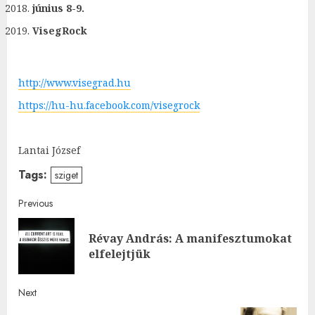
június 8-9.
VisegRock
http://www.visegrad.hu
https://hu-hu.facebook.com/visegrock
Lantai József
Tags:
sziget
Post
Previous
navigation
Révay András: A manifesztumokat
Pre
elfelejtjük
post
Next