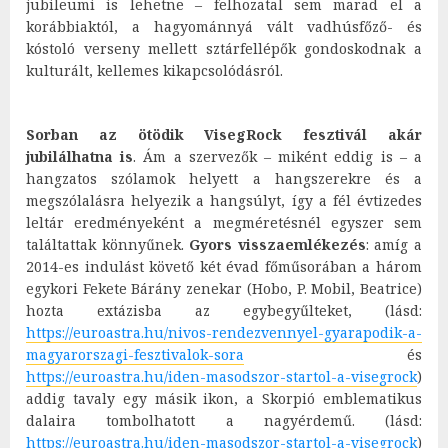
jubileumi is lehetne – felhozatal sem marad el a
korábbiaktól, a hagyománnyá vált vadhúsfőző- és
kóstoló verseny mellett sztárfellépők gondoskodnak a
kulturált, kellemes kikapcsolódásról.
Sorban az ötödik VisegRock fesztivál akár
jubilálhatna is
. Ám a szervezők – miként eddig is – a
hangzatos szólamok helyett a hangszerekre és a
megszólalásra helyezik a hangsúlyt, így a fél évtizedes
leltár eredményeként a megméretésnél egyszer sem
találtattak könnyűnek.
Gyors visszaemlékezés
: amíg a
2014-es indulást követő két évad főműsorában a három
egykori Fekete Bárány zenekar (Hobo, P. Mobil, Beatrice)
hozta extázisba az egybegyűlteket, (lásd:
https://euroastra.hu/nivos-rendezvennyel-gyarapodik-a-
magyarorszagi-fesztivalok-sora
és
https://euroastra.hu/iden-masodszor-startol-a-visegrock
)
addig tavaly egy másik ikon, a Skorpió emblematikus
dalaira tombolhatott a nagyérdemű. (lásd:
https://euroastra.hu/iden-masodszor-startol-a-visegrock
)