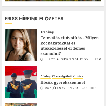
FRISS HÍREINK ELŐZETES
Trending
Tetoválás eltávolítás – Milyen
kockázatokkal és
utókezeléssel érdemes
számolni?
2026.AUGUSZTUS.04. KEDD.
0
0
Címlap
Közszolgálati
Kultúra
Hősök gyerekszemmel
2026.JÚLIUS.29. SZERDA.
0
0