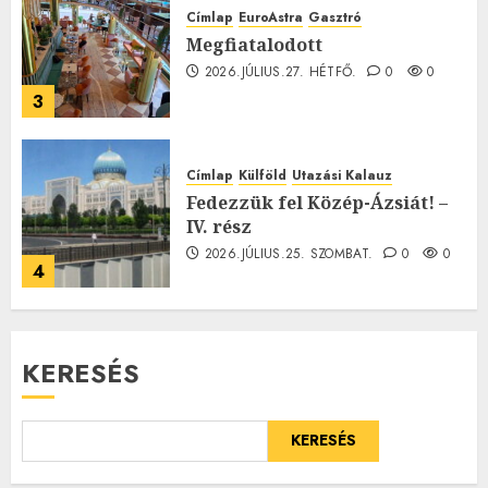
Címlap
EuroAstra
Gasztró
Megfiatalodott
2026.JÚLIUS.27. HÉTFŐ.
0
0
3
Címlap
Külföld
Utazási Kalauz
Fedezzük fel Közép-Ázsiát! –
IV. rész
2026.JÚLIUS.25. SZOMBAT.
0
0
4
KERESÉS
KERESÉS