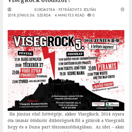
EUROASTRA - PETRÁSOVITS ZOLTÁN
2018.JÚNIUS.06. SZERDA.
4 MINUTES READ
0
Ha június első hétvégéje, akkor VisegRock. 2014 nyara
óta immár ötödször dübörögnek föl a gitárok a Visegrádi
hegy és a Duna part tőszomszédságában. Az idei – akár