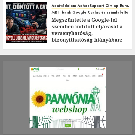
Adatvédelem
AdhocSupport
Címlap
EuroAst
MBH bank Google Csalás és számlafeltörés 
Megszüntette a Google-lel
szemben indított eljárását a
versenyhatóság,
bizonyíthatóság hiányában:
TE mit gondolsz erről?
2026.JÚLIUS.23. CSÜTÖRTÖK.
0
0