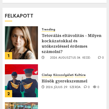
FELKAPOTT
Trending
Tetoválás eltávolítás – Milyen
kockázatokkal és
utókezeléssel érdemes
számolni?
1
2026.AUGUSZTUS.04. KEDD.
0
0
Címlap
Közszolgálati
Kultúra
Hősök gyerekszemmel
2026.JÚLIUS.29. SZERDA.
0
0
2