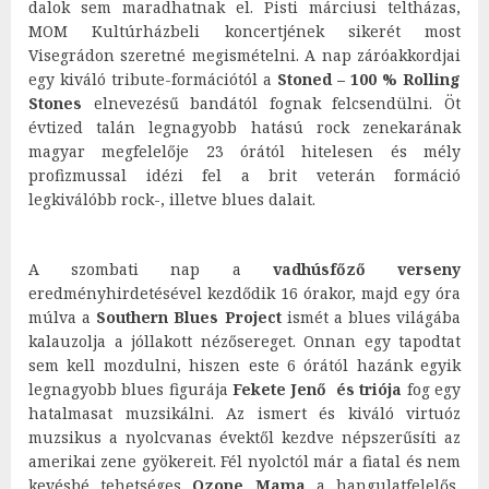
dalok sem maradhatnak el. Pisti márciusi teltházas,
MOM Kultúrházbeli koncertjének sikerét most
Visegrádon szeretné megismételni. A nap záróakkordjai
egy kiváló tribute-formációtól a
Stoned – 100 % Rolling
Stones
elnevezésű bandától fognak felcsendülni. Öt
évtized talán legnagyobb hatású rock zenekarának
magyar megfelelője 23 órától hitelesen és mély
profizmussal idézi fel a brit veterán formáció
legkiválóbb rock-, illetve blues dalait.
A szombati nap a
vadhúsfőző verseny
eredményhirdetésével kezdődik 16 órakor, majd egy óra
múlva a
Southern Blues Project
ismét a blues világába
kalauzolja a jóllakott nézősereget. Onnan egy tapodtat
sem kell mozdulni, hiszen este 6 órától hazánk egyik
legnagyobb blues figurája
Fekete Jenő és triója
fog egy
hatalmasat muzsikálni. Az ismert és kiváló virtuóz
muzsikus a nyolcvanas évektől kezdve népszerűsíti az
amerikai zene gyökereit. Fél nyolctól már a fiatal és nem
kevésbé tehetséges
Ozone Mama
a hangulatfelelős,