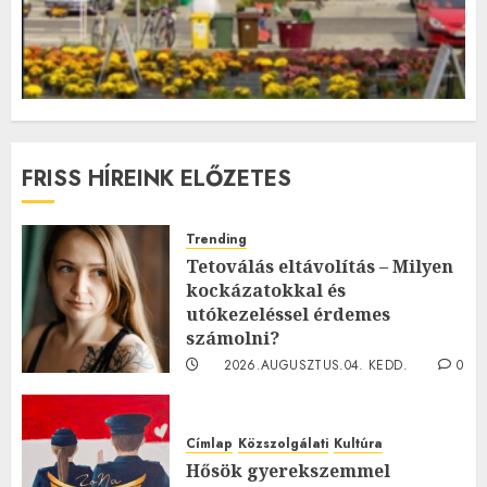
FRISS HÍREINK ELŐZETES
Trending
Tetoválás eltávolítás – Milyen
kockázatokkal és
utókezeléssel érdemes
számolni?
2026.AUGUSZTUS.04. KEDD.
0
0
Címlap
Közszolgálati
Kultúra
Hősök gyerekszemmel