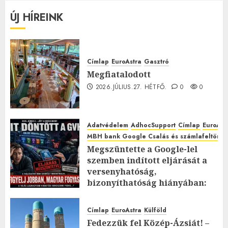
ÚJ HÍREINK
Címlap
EuroAstra
Gasztró
Megfiatalodott
2026.JÚLIUS.27. HÉTFŐ.
0
0
Adatvédelem
AdhocSupport
Címlap
EuroAst
MBH bank Google Csalás és számlafeltörés 
Megszüntette a Google-lel
szemben indított eljárását a
versenyhatóság,
bizonyíthatóság hiányában:
TE mit gondolsz erről?
2026.JÚLIUS.23. CSÜTÖRTÖK.
0
Címlap
EuroAstra
Külföld
0
Fedezzük fel Közép-Ázsiát! –