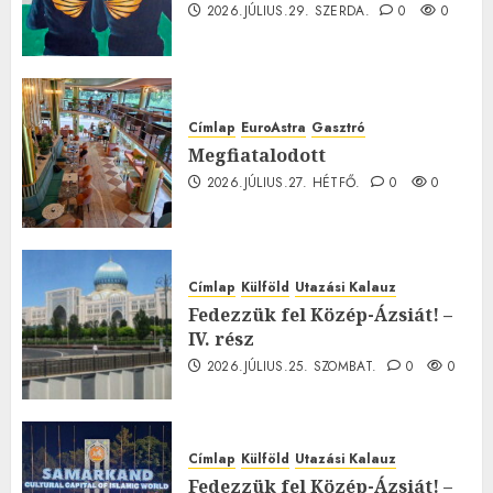
2026.JÚLIUS.29. SZERDA.
0
0
Címlap
EuroAstra
Gasztró
Megfiatalodott
2026.JÚLIUS.27. HÉTFŐ.
0
0
Címlap
Külföld
Utazási Kalauz
Fedezzük fel Közép-Ázsiát! –
IV. rész
2026.JÚLIUS.25. SZOMBAT.
0
0
Címlap
Külföld
Utazási Kalauz
Fedezzük fel Közép-Ázsiát! –