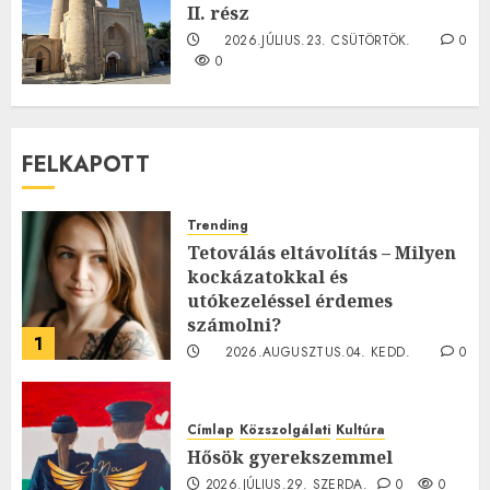
II. rész
2026.JÚLIUS.23. CSÜTÖRTÖK.
0
0
FELKAPOTT
Trending
Tetoválás eltávolítás – Milyen
kockázatokkal és
utókezeléssel érdemes
számolni?
1
2026.AUGUSZTUS.04. KEDD.
0
0
Címlap
Közszolgálati
Kultúra
Hősök gyerekszemmel
2026.JÚLIUS.29. SZERDA.
0
0