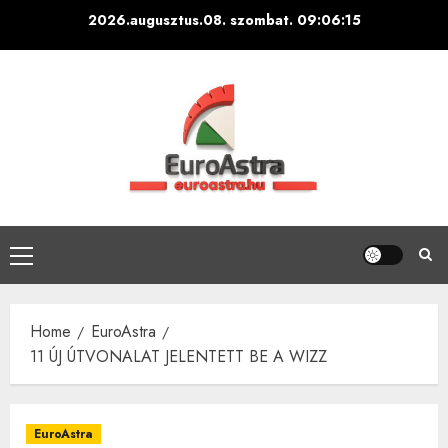
Skip
2026.augusztus.08. szombat.
09:06:16
to
content
Primary
Menu
Home
EuroAstra
11 ÚJ ÚTVONALAT JELENTETT BE A WIZZ
EuroAstra