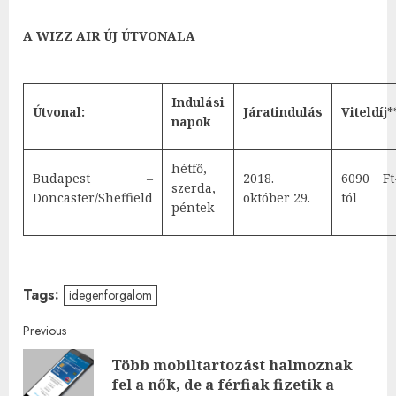
A WIZZ AIR ÚJ ÚTVONALA
Indulási
Útvonal:
Járatindulás
Viteldíj*
napok
hétfő,
Budapest –
2018.
6090 Ft
szerda,
Doncaster/Sheffield
október 29.
tól
péntek
Tags:
idegenforgalom
Post
Previous
Több mobiltartozást halmoznak
navigation
Pre
fel a nők, de a férfiak fizetik a