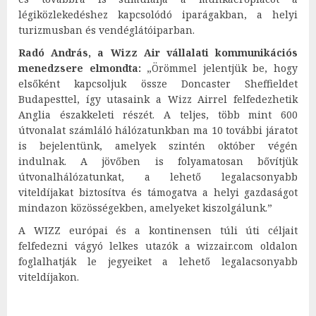
légiközlekedéshez kapcsolódó iparágakban, a helyi
turizmusban és vendéglátóiparban.
Radó András, a Wizz Air vállalati kommunikációs
menedzsere elmondta:
„Örömmel jelentjük be, hogy
elsőként kapcsoljuk össze Doncaster Sheffieldet
Budapesttel, így utasaink a Wizz Airrel felfedezhetik
Anglia északkeleti részét. A teljes, több mint 600
útvonalat számláló hálózatunkban ma 10 további járatot
is bejelentünk, amelyek szintén október végén
indulnak. A jövőben is folyamatosan bővítjük
útvonalhálózatunkat, a lehető legalacsonyabb
viteldíjakat biztosítva és támogatva a helyi gazdaságot
mindazon közösségekben, amelyeket kiszolgálunk.”
A WIZZ európai és a kontinensen túli úti céljait
felfedezni vágyó lelkes utazók a wizzair.com oldalon
foglalhatják le jegyeiket a lehető legalacsonyabb
viteldíjakon.