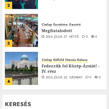
2
Címlap
EuroAstra
Gasztró
Megfiatalodott
2026.JÚLIUS.27. HÉTFŐ.
0
0
3
Címlap
Külföld
Utazási Kalauz
Fedezzük fel Közép-Ázsiát! –
IV. rész
2026.JÚLIUS.25. SZOMBAT.
0
0
4
KERESÉS