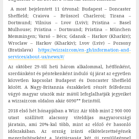
A most bejelentett 11 útvonal: Budapest – Doncaster
Sheffield; Craiova – Brüsszel Charleroi; Tirana –
Dortmund; Vilnius – Lvov (Lviv); Pristina – Basel
Mulhouse; Pristina – Dortmund; Pristina – München
Memmingen; Varsó – Bécs; Gdansk – Harkov (Kharkiv);
Wroclaw – Harkov (Kharkiv); Lvov (Lviv) – Pozsony
(Bratislava)
https://wizzair.com/en-gb/information-and-
services/about-us/news/#/
Az október 29-től heti három alkalommal, hétfőnként,
szerdánként és péntekenként induló új járat az egyetlen
közvetlen kapcsolat Budapest és Doncaster Sheffield
között. A Nagy-Britannia északkeleti részét felfedezni
vágyó magyar utazók már mától lefoglalhatják jegyeiket
a wizzair.com oldalon akár 6090** forinttól.
2018 első hét hónapjában a Wizz Air több mint 2 900 000
utast szállított alacsony viteldíjas magyarországi
járatain, ami 20%-kal több, mint az előző év hasonló
időszakában. Az ország iránti elkötelezettségének
megerősítéseként a légitársaság két új repülőgéppel