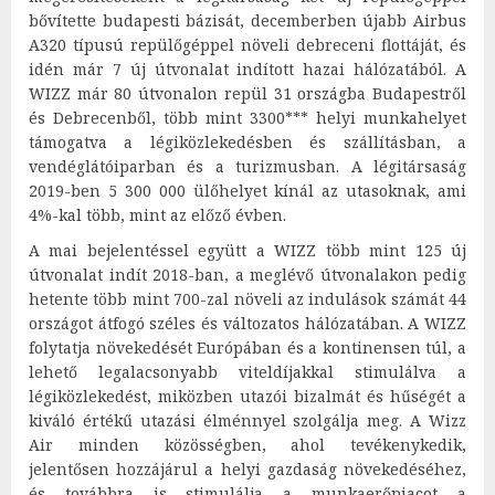
bővítette budapesti bázisát, decemberben újabb Airbus
A320 típusú repülőgéppel növeli debreceni flottáját, és
idén már 7 új útvonalat indított hazai hálózatából. A
WIZZ már 80 útvonalon repül 31 országba Budapestről
és Debrecenből, több mint 3300*** helyi munkahelyet
támogatva a légiközlekedésben és szállításban, a
vendéglátóiparban és a turizmusban. A légitársaság
2019-ben 5 300 000 ülőhelyet kínál az utasoknak, ami
4%-kal több, mint az előző évben.
A mai bejelentéssel együtt a WIZZ több mint 125 új
útvonalat indít 2018-ban, a meglévő útvonalakon pedig
hetente több mint 700-zal növeli az indulások számát 44
országot átfogó széles és változatos hálózatában. A WIZZ
folytatja növekedését Európában és a kontinensen túl, a
lehető legalacsonyabb viteldíjakkal stimulálva a
légiközlekedést, miközben utazói bizalmát és hűségét a
kiváló értékű utazási élménnyel szolgálja meg. A Wizz
Air minden közösségben, ahol tevékenykedik,
jelentősen hozzájárul a helyi gazdaság növekedéséhez,
és továbbra is stimulálja a munkaerőpiacot a