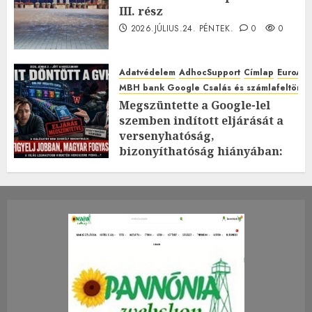
III. rész
2026.JÚLIUS.24. PÉNTEK.
0
0
Adatvédelem
AdhocSupport
Címlap
EuroAst
MBH bank Google Csalás és számlafeltörés 
Megszüntette a Google-lel
szemben indított eljárását a
versenyhatóság,
bizonyíthatóság hiányában:
TE mit gondolsz erről?
2026.JÚLIUS.23. CSÜTÖRTÖK.
0
0