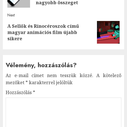
post
nagyobb összeget
Next
A Sellők és Rinocéroszok című
Next
magyar animációs film újabb
post:
sikere
Vélemény, hozzászólás?
Az e-mail címet nem tesszük közzé.
A kötelező
mezőket
*
karakterrel jelöltük
Hozzászólás
*