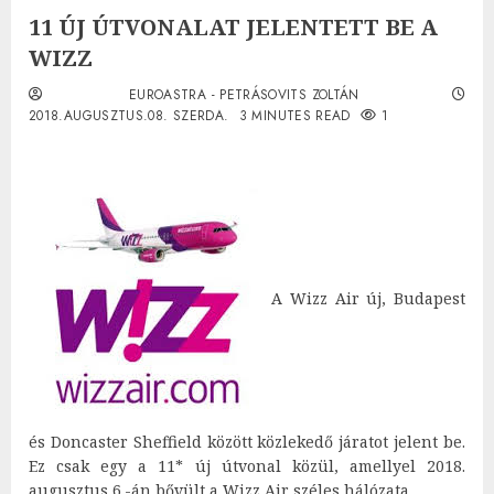
11 ÚJ ÚTVONALAT JELENTETT BE A
WIZZ
EUROASTRA - PETRÁSOVITS ZOLTÁN
2018.AUGUSZTUS.08. SZERDA.
3 MINUTES READ
1
A Wizz Air új, Budapest
és Doncaster Sheffield között közlekedő járatot jelent be.
Ez csak egy a 11* új útvonal közül, amellyel 2018.
augusztus 6.-án bővült a Wizz Air széles hálózata.