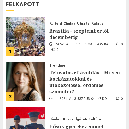
FELKAPOTT
Külföld
Címlap
Utazási Kalauz
Brazília – szeptembertől
decemberig
2026.AUGUSZTUS.08. SZOMBAT.
0
0
1
Trending
Tetoválás eltávolítás – Milyen
kockázatokkal és
utókezeléssel érdemes
számolni?
2
2026.AUGUSZTUS.04. KEDD.
0
0
Címlap
Közszolgálati
Kultúra
Hősök gyerekszemmel