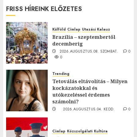
FRISS HÍREINK ELŐZETES
Külföld
Címlap
Utazási Kalauz
Brazília – szeptembertől
decemberig
2026.AUGUSZTUS.08. SZOMBAT.
0
0
Trending
Tetoválás eltávolítás – Milyen
kockázatokkal és
utókezeléssel érdemes
számolni?
2026.AUGUSZTUS.04. KEDD.
0
0
Címlap
Közszolgálati
Kultúra