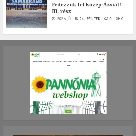
Fedezzük fel Közép-Ázsiát! –
III. rész
2026.JÚLIUS.24. PÉNTEK.
0
0