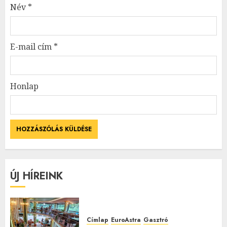
Név
*
E-mail cím
*
Honlap
ÚJ HÍREINK
Címlap
EuroAstra
Gasztró