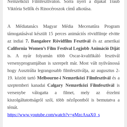
Nemzetközi Filmfesztiválon. Sorra nyeri a díjakat Traub
Viktória Sellők és Rinocéroszok című alkotása.
A Médiatanács Magyar Média Mecenatúra Program
támogatásával készült 15 perces animációs rövidfilmje elvitte
az indiai
7. Bangalore Rövidfilm Fesztivál
és az amerikai
California Women’s Film Festival Legjobb Animáció Díját
is. A nyár folyamán több Oscar-kvalifikáló fesztivál
versenyprogramjában is szerepelt már. Most vált nyilvánossá
hogy Ausztrália legrangosabb filmfesztiválja, az augusztus 2-
19. között tartó
Melbourne-i Nemzetközi Filmfesztivál
és a
szeptemberi kanadai
Calgary Nemzetközi Filmfesztivál
is
versenybe válogatta a filmet, mely az érzelmi
kiszolgáltatottságról szól, több nézőpontból is bemutatva a
témát.
https://www.youtube.com/watch?
v=gMzcAxaX0_s