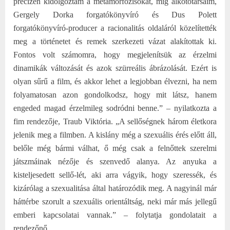
precízen kidolgoztam a metamorfózisokat, míg alkotótársaim,
Gergely Dorka forgatókönyvíró és Dus Polett
forgatókönyvíró-producer a racionalitás oldaláról közelítették
meg a történetet és remek szerkezeti vázat alakítottak ki.
Fontos volt számomra, hogy megjelenítsük az érzelmi
dinamikák változását és azok szürreális ábrázolását. Ezért is
olyan sűrű a film, és akkor lehet a legjobban élvezni, ha nem
folyamatosan azon gondolkodsz, hogy mit látsz, hanem
engeded magad érzelmileg sodródni benne.” – nyilatkozta a
fim rendezője, Traub Viktória. „A sellőségnek három életkora
jelenik meg a filmben. A kislány még a szexuális érés előtt áll,
belőle még bármi válhat, ő még csak a felnőttek szerelmi
játszmáinak nézője és szenvedő alanya. Az anyuka a
kisteljesedett sellő-lét, aki arra vágyik, hogy szeressék, és
kizárólag a szexualitása által határozódik meg. A nagyinál már
háttérbe szorult a szexuális orientáltság, neki már más jellegű
emberi kapcsolatai vannak.” – folytatja gondolatait a
rendezőnő.