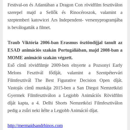
Festival-on és Atlantában a Dragon Con rövidfilm fesztiválon
szerepel majd a Sellők és Rinocéroszok, valamint a
szeptemberi katowicei Ars Independent- versenyprogramjába
is beválogatták a filmet.
Traub Viktória 2006-ban Erasmus ösztöndíjjal tanult az
ESAD animációs szakán Portugáliában, majd 2008-ban a
MOME animáció szakán végzett.
Eső című rövidfilmje 2009-ben elnyerte a Pozsonyi Early
Melons Fesztivál fődíját, valamint a Szentpétervári
Filmfesztivál The Best Figurative Decision Open díját.
Vastojás című munkája 2015-ben a San Diegoi Nemzetközi
Gyermek Filmfesztiválon a Legjobb Animációs Rövidfilm
díját kapta, a 4. Delhi Shorts Nemzetközi Filmfesztiválon
pedig a zsűri neki ítélte a Legjobb Animáció díjat.
http://mermaidsandrhinos.com