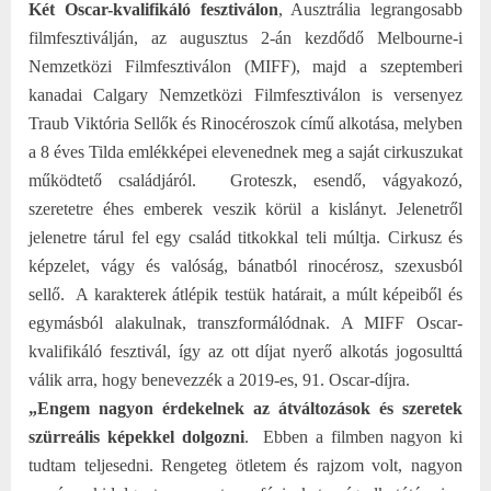
Két Oscar-kvalifikáló fesztiválon
, Ausztrália legrangosabb
filmfesztiválján, az augusztus 2-án kezdődő Melbourne-i
Nemzetközi Filmfesztiválon (MIFF), majd a szeptemberi
kanadai Calgary Nemzetközi Filmfesztiválon is versenyez
Traub Viktória Sellők és Rinocéroszok című alkotása, melyben
a 8 éves Tilda emlékképei elevenednek meg a saját cirkuszukat
működtető családjáról.
Groteszk, esendő, vágyakozó,
szeretetre éhes emberek veszik körül a kislányt. Jelenetről
jelenetre tárul fel egy család titkokkal teli múltja. Cirkusz és
képzelet, vágy és valóság, bánatból rinocérosz, szexusból
sellő.
A karakterek átlépik testük határait, a múlt képeiből és
egymásból alakulnak, transzformálódnak. A MIFF Oscar-
kvalifikáló fesztivál, így az ott díjat nyerő alkotás jogosulttá
válik arra, hogy benevezzék a 2019-es, 91. Oscar-díjra.
„Engem nagyon érdekelnek az átváltozások és szeretek
szürreális képekkel dolgozni
.
Ebben a filmben nagyon ki
tudtam teljesedni. Rengeteg ötletem és rajzom volt, nagyon