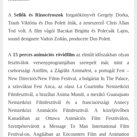
A
Sellők és Rinocéroszok
forgatókönyvét Gergely Dorka,
Traub Viktória és Dus Polett írták, a zeneszerző Chris Allan
Tod volt. A film vágói Bacskai Brigitta és Polecsák Lajos,
sound designere Vadon Zoltán, producere Dus Polett.
A
15 perces animációs rövidfilm
az elmúlt időszakban olyan
fesztiválok versenyprogramjában szerepelt már, mint a
csehországi Anifilm, a Zágrábi Animafest, a portugál Fest –
New Directors/New Films Festival, a bulgáriai In The Palace,
a szlovákiai Fest Anca, az olasz La Guarimba Nemzetközi
Filmfesztivál, a brazíliai Anima Mundi, a mexikó Guanajuato
Nemzetközi Filmfesztivál és a franciaországi Annecy
Nemzetközi Animációs Filmfesztivál. A közeljövőben
Kanadában az Ottawa Animációs Film Fesztiválon,
Szentpétervárott a Message To Man International Film
Festival-on, Angliában az Encounters Film and Animation