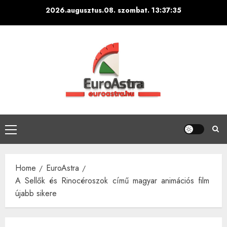
Skip
2026.augusztus.08. szombat.
13:37:35
to
content
Primary
Menu
Home
EuroAstra
A Sellők és Rinocéroszok című magyar animációs film
újabb sikere