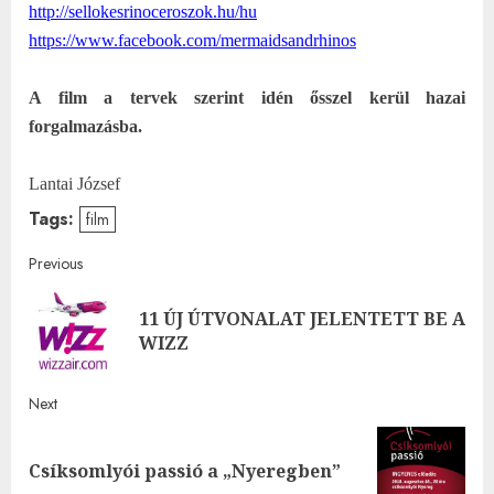
http://sellokesrinoceroszok.
hu/hu
https://www.facebook.com/
mermaidsandrhinos
A film a tervek szerint idén ősszel kerül hazai
forgalmazásba.
Lantai József
Tags:
film
Post
Previous
navigation
11 ÚJ ÚTVONALAT JELENTETT BE A
Pre
WIZZ
post
Next
Next
Csíksomlyói passió a „Nyeregben”
post: