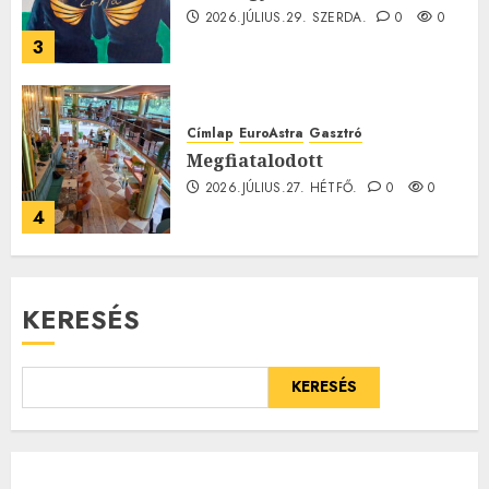
2026.JÚLIUS.29. SZERDA.
0
0
3
Címlap
EuroAstra
Gasztró
Megfiatalodott
2026.JÚLIUS.27. HÉTFŐ.
0
0
4
KERESÉS
KERESÉS