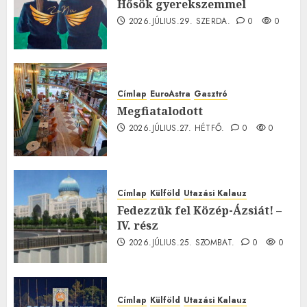
Hősök gyerekszemmel
2026.JÚLIUS.29. SZERDA.
0
0
Címlap
EuroAstra
Gasztró
Megfiatalodott
2026.JÚLIUS.27. HÉTFŐ.
0
0
Címlap
Külföld
Utazási Kalauz
Fedezzük fel Közép-Ázsiát! –
IV. rész
2026.JÚLIUS.25. SZOMBAT.
0
0
Címlap
Külföld
Utazási Kalauz