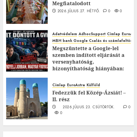
Megfiatalodott
2026.JÚLIUS.27. HÉTFŐ.
0
0
Adatvédelem
AdhocSupport
Címlap
EuroAst
MBH bank Google Csalás és számlafeltörés 
Megszüntette a Google-lel
szemben indított eljárását a
versenyhatóság,
bizonyíthatóság hiányában:
TE mit gondolsz erről?
2026.JÚLIUS.23. CSÜTÖRTÖK.
0
Címlap
EuroAstra
Külföld
0
Fedezzük fel Közép-Ázsiát! –
II. rész
2026.JÚLIUS.23. CSÜTÖRTÖK.
0
0