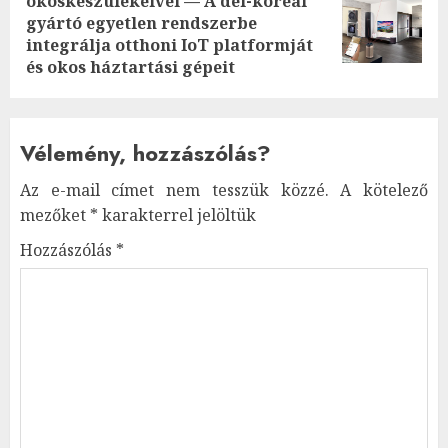
okoskészülékeivel — A dél-koreai
Next
gyártó egyetlen rendszerbe
post:
integrálja otthoni IoT platformját
és okos háztartási gépeit
Vélemény, hozzászólás?
Az e-mail címet nem tesszük közzé.
A kötelező
mezőket
*
karakterrel jelöltük
Hozzászólás
*