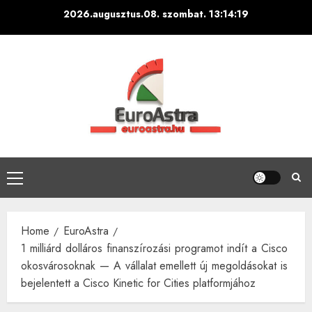
Skip
2026.augusztus.08. szombat.
13:14:20
to
content
Primary
Menu
Home
EuroAstra
1 milliárd dolláros finanszírozási programot indít a Cisco
okosvárosoknak — A vállalat emellett új megoldásokat is
bejelentett a Cisco Kinetic for Cities platformjához