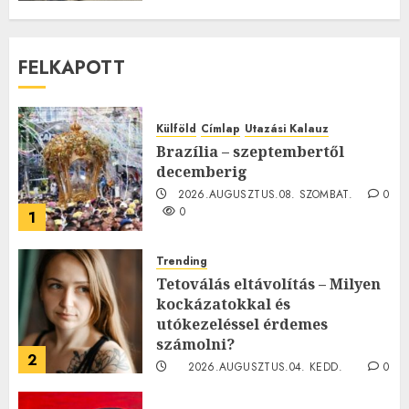
FELKAPOTT
Külföld
Címlap
Utazási Kalauz
Brazília – szeptembertől
decemberig
2026.AUGUSZTUS.08. SZOMBAT.
0
0
1
Trending
Tetoválás eltávolítás – Milyen
kockázatokkal és
utókezeléssel érdemes
számolni?
2
2026.AUGUSZTUS.04. KEDD.
0
0