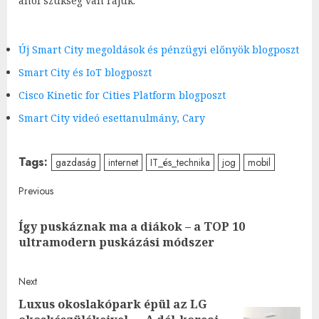
ahol szükség van rájuk.
Új
Smart City megoldások és pénzügyi előnyök blogposzt
Smart City és IoT blogposzt
Cisco Kinetic for Cities Platform blogposzt
Smart City videó esettanulmány
, Cary
Tags:
gazdaság
internet
IT_és_technika
jog
mobil
Post
Previous
navigation
Így puskáznak ma a diákok – a TOP 10
Pre
ultramodern puskázási módszer
post
Next
Luxus okoslakópark épül az LG