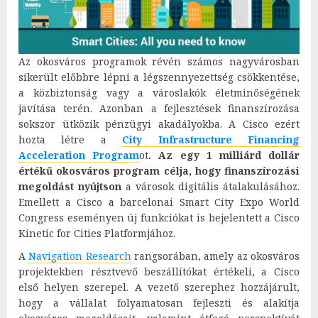
Az okosváros programok révén számos nagyvárosban
sikerült előbbre lépni a légszennyezettség csökkentése,
a közbiztonság vagy a városlakók életminőségének
javítása terén. Azonban a fejlesztések finanszírozása
sokszor ütközik pénzügyi akadályokba. A Cisco ezért
hozta létre a
City Infrastructure Financing
Acceleration Program
ot
.
Az egy 1 milliárd dollár
értékű okosváros program célja, hogy finanszírozási
megoldást nyújtson
a városok digitális átalakulásához.
Emellett a Cisco a barcelonai Smart City Expo World
Congress eseményen új funkciókat is bejelentett a Cisco
Kinetic for Cities Platformjához.
A
Navigation Research
rangsorában, amely az okosváros
projektekben résztvevő beszállítókat értékeli, a Cisco
első helyen szerepel. A vezető szerephez hozzájárult,
hogy a vállalat folyamatosan fejleszti és alakítja