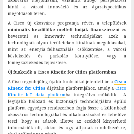
okosváros megoldásait, valamint átfogó perspektívát
kínál a városi innováció és az ágazatspecifikus
megoldások terén.
A Cisco új okosváros programja révén a települések
minimális kezdőtőke mellett tudják finanszírozni
és
bevezetni az innovatív technológiákat. Ezek a
technológiák olyan területeken kínálnak megoldásokat,
mint az energia-felhasználás csökkentése, a városi
közlekedés és parkolás könnyítése, vagy a
tömegközlekedés fejlesztése.
Új funkciók a Cisco Kinetic for Cities platformban
A Cisco egyidejűleg újabb funkciókat jelentett be a
Cisco
Kinetic for Cities
digitális platformjához, amely a
Cisco
Kinetic IoT data platform
ba
integrálva működik. A
legújabb hálózati és biztonsági technológiákra épülő
platform egységes rendszerben fogja össze a különböző
okosváros technológiákat és alkalmazásokat és lehetővé
teszi, hogy az adatok, illetve az ezekből kinyerhető
információk ott, akkor és úgy álljanak rendelkezésre,