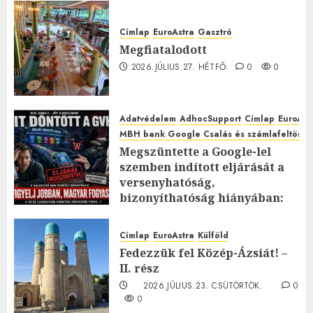
Címlap
EuroAstra
Gasztró
Megfiatalodott
2026.JÚLIUS.27. HÉTFŐ.
0
0
Adatvédelem
AdhocSupport
Címlap
EuroAst
MBH bank Google Csalás és számlafeltörés 
Megszüntette a Google-lel
szemben indított eljárását a
versenyhatóság,
bizonyíthatóság hiányában:
TE mit gondolsz erről?
2026.JÚLIUS.23. CSÜTÖRTÖK.
0
Címlap
EuroAstra
Külföld
0
Fedezzük fel Közép-Ázsiát! –
II. rész
2026.JÚLIUS.23. CSÜTÖRTÖK.
0
0