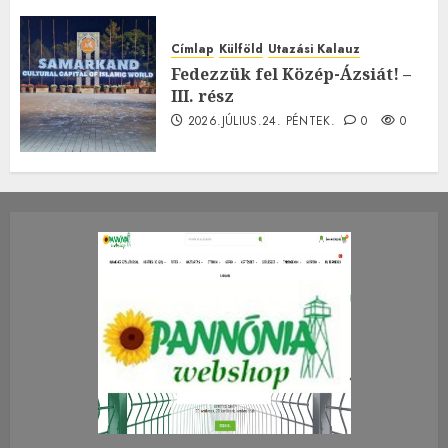
Címlap
Külföld
Utazási Kalauz
Fedezzük fel Közép-Ázsiát! –
III. rész
2026.JÚLIUS.24. PÉNTEK.
0
0