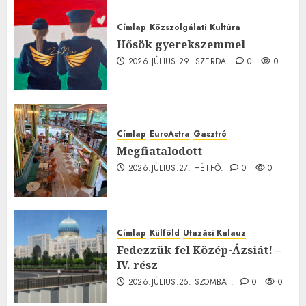
Címlap
Közszolgálati
Kultúra
Hősök gyerekszemmel
2026.JÚLIUS.29. SZERDA.
0
0
Címlap
EuroAstra
Gasztró
Megfiatalodott
2026.JÚLIUS.27. HÉTFŐ.
0
0
Címlap
Külföld
Utazási Kalauz
Fedezzük fel Közép-Ázsiát! –
IV. rész
2026.JÚLIUS.25. SZOMBAT.
0
0