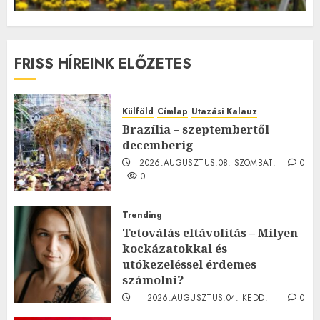
FRISS HÍREINK ELŐZETES
Külföld
Címlap
Utazási Kalauz
Brazília – szeptembertől
decemberig
2026.AUGUSZTUS.08. SZOMBAT.
0
0
Trending
Tetoválás eltávolítás – Milyen
kockázatokkal és
utókezeléssel érdemes
számolni?
2026.AUGUSZTUS.04. KEDD.
0
0