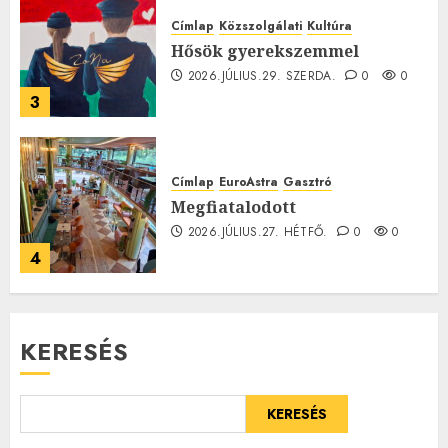
Címlap
Közszolgálati
Kultúra
Hősök gyerekszemmel
2026.JÚLIUS.29. SZERDA.
0
0
3
Címlap
EuroAstra
Gasztró
Megfiatalodott
2026.JÚLIUS.27. HÉTFŐ.
0
0
4
KERESÉS
KERESÉS