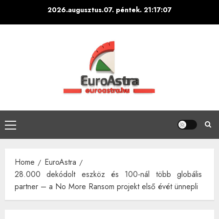
Skip
2026.augusztus.07. péntek.
21:17:08
to
content
Primary
Menu
Home
EuroAstra
28.000 dekódolt eszköz és 100-nál több globális
partner – a No More Ransom projekt első évét ünnepli