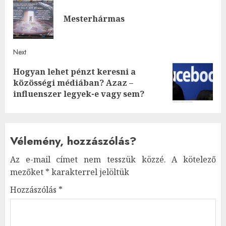
navigation
Pre
Mesterhármas
post
Next
Hogyan lehet pénzt keresni a
Next
közösségi médiában? Azaz –
post:
influenszer legyek-e vagy sem?
Vélemény, hozzászólás?
Az e-mail címet nem tesszük közzé.
A kötelező
mezőket
*
karakterrel jelöltük
Hozzászólás
*