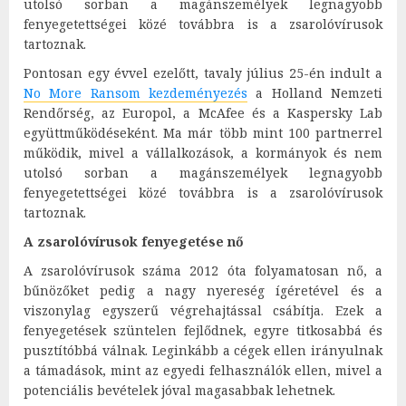
utolsó sorban a magánszemélyek legnagyobb
fenyegetettségei közé továbbra is a zsarolóvírusok
tartoznak.
Pontosan egy évvel ezelőtt, tavaly július 25-én indult a
No More Ransom kezdeményezés
a Holland Nemzeti
Rendőrség, az Europol, a McAfee és a Kaspersky Lab
együttműködéseként. Ma már több mint 100 partnerrel
működik, mivel a vállalkozások, a kormányok és nem
utolsó sorban a magánszemélyek legnagyobb
fenyegetettségei közé továbbra is a zsarolóvírusok
tartoznak.
A zsarolóvírusok fenyegetése nő
A zsarolóvírusok száma 2012 óta folyamatosan nő, a
bűnözőket pedig a nagy nyereség ígéretével és a
viszonylag egyszerű végrehajtással csábítja. Ezek a
fenyegetések szüntelen fejlődnek, egyre titkosabbá és
pusztítóbbá válnak. Leginkább a cégek ellen irányulnak
a támadások, mint az egyedi felhasználók ellen, mivel a
potenciális bevételek jóval magasabbak lehetnek.