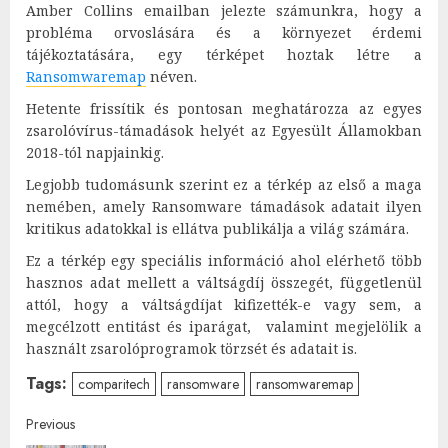
Amber Collins emailban jelezte számunkra, hogy a
probléma orvoslására és a környezet érdemi
tájékoztatására, egy térképet hoztak létre a
Ransomwaremap
néven.
Hetente frissítik és pontosan meghatározza az egyes
zsarolóvírus-támadások helyét az Egyesült Államokban
2018-tól napjainkig.
Legjobb tudomásunk szerint ez a térkép az első a maga
nemében, amely Ransomware támadások adatait ilyen
kritikus adatokkal is ellátva publikálja a világ számára.
Ez a térkép egy speciális információ ahol elérhető több
hasznos adat mellett a váltságdíj összegét, függetlenül
attól, hogy a váltságdíjat kifizették-e vagy sem, a
megcélzott entitást és iparágat, valamint megjelölik a
használt zsarolóprogramok törzsét és adatait is.
Tags:
comparitech
ransomware
ransomwaremap
Post
Previous