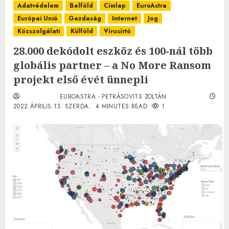
Adatvédelem
Belföld
Címlap
EuroAstra
Európai Unió
Gazdaság
Internet
Jog
Közszolgálati
Külföld
Vírusírtó
28.000 dekódolt eszköz és 100-nál több
globális partner – a No More Ransom
projekt első évét ünnepli
EUROASTRA - PETRÁSOVITS ZOLTÁN
2022.ÁPRILIS.13. SZERDA.
4 MINUTES READ
1