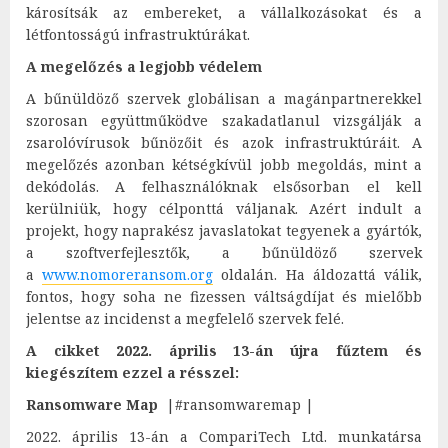
károsítsák az embereket, a vállalkozásokat és a
létfontosságú infrastruktúrákat.
A megelőzés a legjobb védelem
A bűnüldöző szervek globálisan a magánpartnerekkel
szorosan együttműködve szakadatlanul vizsgálják a
zsarolóvírusok bűnözőit és azok infrastruktúráit. A
megelőzés azonban kétségkívül jobb megoldás, mint a
dekódolás. A felhasználóknak elsősorban el kell
kerülniük, hogy célponttá váljanak. Azért indult a
projekt, hogy naprakész javaslatokat tegyenek a gyártók,
a szoftverfejlesztők, a bűnüldöző szervek
a
www.nomoreransom.org
oldalán. Ha áldozattá válik,
fontos, hogy soha ne fizessen váltságdíjat és mielőbb
jelentse az incidenst a megfelelő szervek felé.
A cikket 2022. április 13-án újra fűztem és
kiegészítem ezzel a résszel:
Ransomware Map
|#ransomwaremap |
2022. április 13-án a CompariTech Ltd. munkatársa