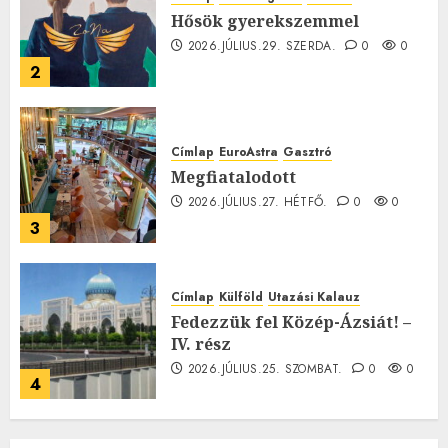
Hősök gyerekszemmel
2026.JÚLIUS.29. SZERDA.
0
0
2
Címlap
EuroAstra
Gasztró
Megfiatalodott
2026.JÚLIUS.27. HÉTFŐ.
0
0
3
Címlap
Külföld
Utazási Kalauz
Fedezzük fel Közép-Ázsiát! –
IV. rész
2026.JÚLIUS.25. SZOMBAT.
0
0
4