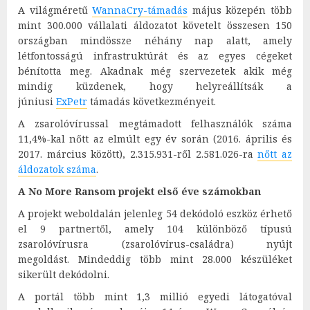
A világméretű
WannaCry-támadás
május közepén több
mint 300.000 vállalati áldozatot követelt összesen 150
országban mindössze néhány nap alatt, amely
létfontosságú infrastruktúrát és az egyes cégeket
bénította meg. Akadnak még szervezetek akik még
mindig küzdenek, hogy helyreállítsák a
júniusi
ExPetr
támadás következményeit.
A zsarolóvírussal megtámadott felhasználók száma
11,4%-kal nőtt az elmúlt egy év során (2016. április és
2017. március között), 2.315.931-ről 2.581.026-ra
nőtt az
áldozatok száma
.
A No More Ransom projekt első éve számokban
A projekt weboldalán jelenleg 54 dekódoló eszköz érhető
el 9 partnertől, amely 104 különböző típusú
zsarolóvírusra (zsarolóvírus-családra) nyújt
megoldást. Mindeddig több mint 28.000 készüléket
sikerült dekódolni.
A portál több mint 1,3 millió egyedi látogatóval