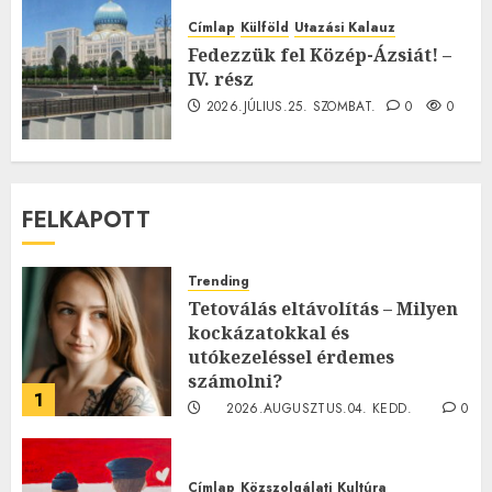
Címlap
Külföld
Utazási Kalauz
Fedezzük fel Közép-Ázsiát! –
IV. rész
2026.JÚLIUS.25. SZOMBAT.
0
0
FELKAPOTT
Trending
Tetoválás eltávolítás – Milyen
kockázatokkal és
utókezeléssel érdemes
számolni?
1
2026.AUGUSZTUS.04. KEDD.
0
0
Címlap
Közszolgálati
Kultúra