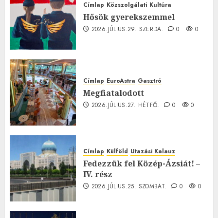
Címlap
Közszolgálati
Kultúra
Hősök gyerekszemmel
2026.JÚLIUS.29. SZERDA.
0
0
Címlap
EuroAstra
Gasztró
Megfiatalodott
2026.JÚLIUS.27. HÉTFŐ.
0
0
Címlap
Külföld
Utazási Kalauz
Fedezzük fel Közép-Ázsiát! –
IV. rész
2026.JÚLIUS.25. SZOMBAT.
0
0