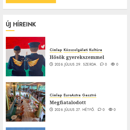
ÚJ HÍREINK
Címlap
Közszolgálati
Kultúra
Hősök gyerekszemmel
2026.JÚLIUS.29. SZERDA.
0
0
Címlap
EuroAstra
Gasztró
Megfiatalodott
2026.JÚLIUS.27. HÉTFŐ.
0
0