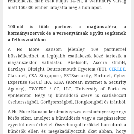
rendelkezik már, csak május 14-én, a WannaCry válság
alatt 150.000 ember látogatta meg a honlapot.
100-nál is több partner: a magánszféra, a
kormányszervek és a versenytársak együtt segítenek
a felhasználókon
A No More Ransom jelenleg 109 partnerrel
büszkélkedhet. A legújabb csatlakozók közé tartozik a
magánszektor vállalatai: Abelssoft, Ascora GmbH,
Barclays, Bitsight, Bournemouth Egyetem (BU),
CERT.BE
,
Claranet, CSA Singapore, ESTSsecurity, Fortinet, Cyber
Expertise (GFCE) IPA, KISA (Korean Internet & Security
Agency), TWCERT / CC, LLC, University of Porto és
vpnMentor. Négy új bűnüldöző szerv is csatlakozott
Csehországból, Görögországból, Hongkongból és Iránból.
A No More Ransom kezdeményezés eredményessége egy
közös siker, amelyet a bűnüldözés vagy a magánszektor
egyedül nem érhet el. Összehangolt erőkkel harcolunk a
bűnözők ellen és megakadályozzuk őket abban, hogy