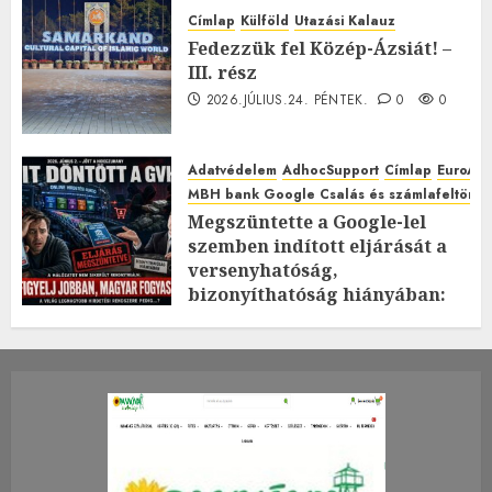
Címlap
Külföld
Utazási Kalauz
Fedezzük fel Közép-Ázsiát! –
III. rész
2026.JÚLIUS.24. PÉNTEK.
0
0
Adatvédelem
AdhocSupport
Címlap
EuroAst
MBH bank Google Csalás és számlafeltörés 
Megszüntette a Google-lel
szemben indított eljárását a
versenyhatóság,
bizonyíthatóság hiányában:
TE mit gondolsz erről?
2026.JÚLIUS.23. CSÜTÖRTÖK.
0
0