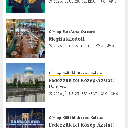
2026.JÚLIUS.29. SZERDA.
0
0
Címlap
EuroAstra
Gasztró
Megfiatalodott
2026.JÚLIUS.27. HÉTFŐ.
0
0
Címlap
Külföld
Utazási Kalauz
Fedezzük fel Közép-Ázsiát! –
IV. rész
2026.JÚLIUS.25. SZOMBAT.
0
0
Címlap
Külföld
Utazási Kalauz
Fedezzük fel Közép-Ázsiát! –