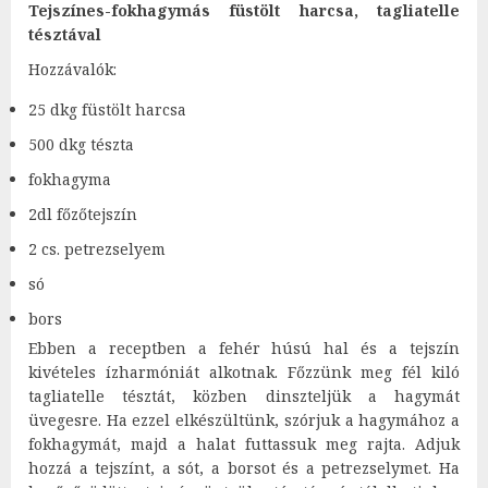
Tejszínes-fokhagymás füstölt harcsa, tagliatelle
tésztával
Hozzávalók:
25 dkg füstölt harcsa
500 dkg tészta
fokhagyma
2dl főzőtejszín
2 cs. petrezselyem
só
bors
Ebben a receptben a fehér húsú hal és a tejszín
kivételes ízharmóniát alkotnak. Főzzünk meg fél kiló
tagliatelle tésztát, közben dinszteljük a hagymát
üvegesre. Ha ezzel elkészültünk, szórjuk a hagymához a
fokhagymát, majd a halat futtassuk meg rajta. Adjuk
hozzá a tejszínt, a sót, a borsot és a petrezselymet. Ha