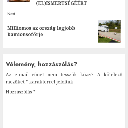
(EL)ISMERTSÉGÉÉRT
Next
Milliomos az ország legjobb
Next
kamionsofőrje
post:
Vélemény, hozzászólás?
Az e-mail címet nem tesszük közzé.
A kötelező
mezőket
*
karakterrel jelöltük
Hozzászólás
*