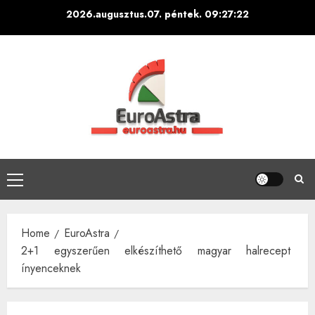
Skip
2026.augusztus.07. péntek.
09:27:23
to
content
Primary
Menu
Home
EuroAstra
2+1 egyszerűen elkészíthető magyar halrecept
ínyenceknek