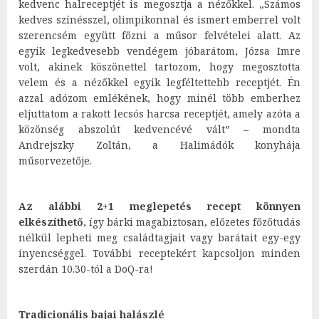
kedvenc halreceptjét is megosztja a nézőkkel. „Számos
kedves színésszel, olimpikonnal és ismert emberrel volt
szerencsém együtt főzni a műsor felvételei alatt. Az
egyik legkedvesebb vendégem jóbarátom, Józsa Imre
volt, akinek köszönettel tartozom, hogy megosztotta
velem és a nézőkkel egyik legféltettebb receptjét. Én
azzal adózom emlékének, hogy minél több emberhez
eljuttatom a rakott lecsós harcsa receptjét, amely azóta a
közönség abszolút kedvencévé vált” – mondta
Andrejszky Zoltán, a Halimádók konyhája
műsorvezetője.
Az alábbi 2+1 meglepetés recept könnyen
elkészíthető
, így bárki magabiztosan, előzetes főzőtudás
nélkül lepheti meg családtagjait vagy barátait egy-egy
ínyencséggel. További receptekért kapcsoljon minden
szerdán 10.30-tól a DoQ-ra!
Tradicionális bajai halászlé