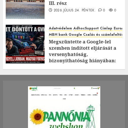
III. rész
2026.JÚLIUS.24. PÉNTEK.
0
0
Adatvédelem
AdhocSupport
Címlap
EuroAst
MBH bank Google Csalás és számlafeltörés 
Megszüntette a Google-lel
szemben indított eljárását a
versenyhatóság,
bizonyíthatóság hiányában:
TE mit gondolsz erről?
2026.JÚLIUS.23. CSÜTÖRTÖK.
0
0