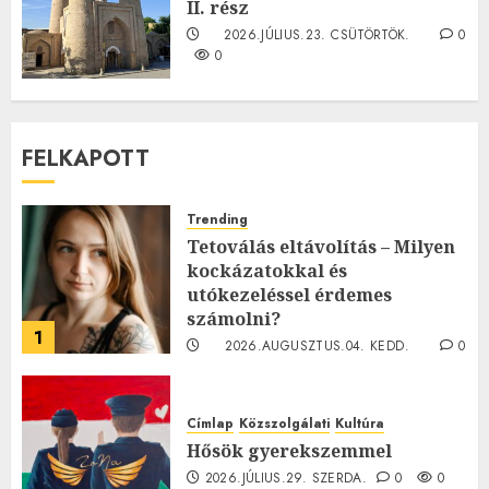
II. rész
2026.JÚLIUS.23. CSÜTÖRTÖK.
0
0
FELKAPOTT
Trending
Tetoválás eltávolítás – Milyen
kockázatokkal és
utókezeléssel érdemes
számolni?
1
2026.AUGUSZTUS.04. KEDD.
0
0
Címlap
Közszolgálati
Kultúra
Hősök gyerekszemmel
2026.JÚLIUS.29. SZERDA.
0
0