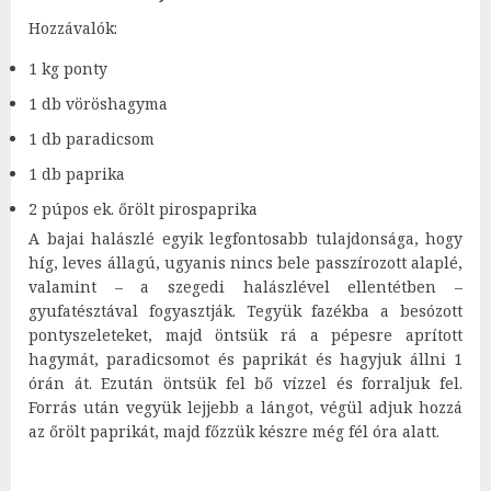
Hozzávalók:
1 kg ponty
1 db vöröshagyma
1 db paradicsom
1 db paprika
2 púpos ek. őrölt pirospaprika
A bajai halászlé egyik legfontosabb tulajdonsága, hogy
híg, leves állagú, ugyanis nincs bele passzírozott alaplé,
valamint – a szegedi halászlével ellentétben –
gyufatésztával fogyasztják. Tegyük fazékba a besózott
pontyszeleteket, majd öntsük rá a pépesre aprított
hagymát, paradicsomot és paprikát és hagyjuk állni 1
órán át. Ezután öntsük fel bő vízzel és forraljuk fel.
Forrás után vegyük lejjebb a lángot, végül adjuk hozzá
az őrölt paprikát, majd főzzük készre még fél óra alatt.