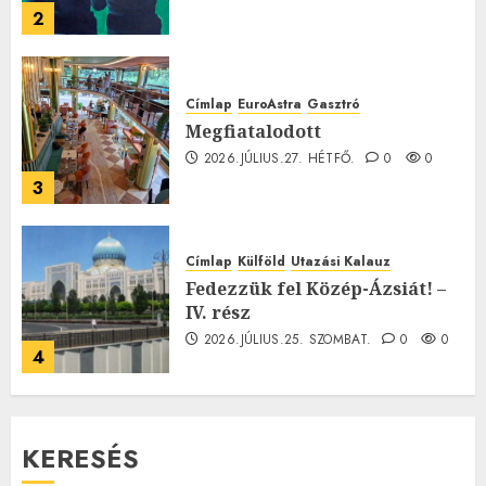
2
Címlap
EuroAstra
Gasztró
Megfiatalodott
2026.JÚLIUS.27. HÉTFŐ.
0
0
3
Címlap
Külföld
Utazási Kalauz
Fedezzük fel Közép-Ázsiát! –
IV. rész
2026.JÚLIUS.25. SZOMBAT.
0
0
4
KERESÉS