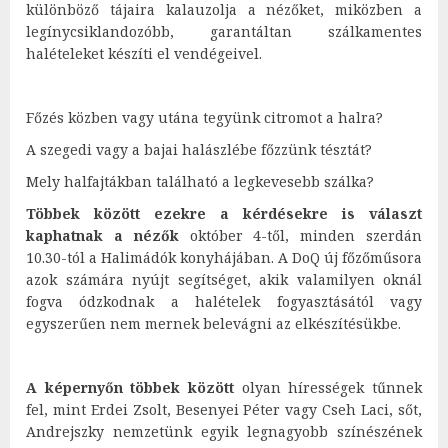
különböző tájaira kalauzolja a nézőket, miközben a
legínycsiklandozóbb, garantáltan szálkamentes
halételeket készíti el vendégeivel.
Főzés közben vagy utána tegyünk citromot a halra?
A szegedi vagy a bajai halászlébe főzzünk tésztát?
Mely halfajtákban található a legkevesebb szálka?
Többek között ezekre a kérdésekre is választ
kaphatnak a nézők
október 4-től, minden szerdán
10.30-tól a Halimádók konyhájában. A DoQ új főzőműsora
azok számára nyújt segítséget, akik valamilyen oknál
fogva ódzkodnak a halételek fogyasztásától vagy
egyszerűen nem mernek belevágni az elkészítésükbe.
A képernyőn többek között
olyan hírességek tűnnek
fel, mint Erdei Zsolt, Besenyei Péter vagy Cseh Laci, sőt,
Andrejszky nemzetünk egyik legnagyobb színészének