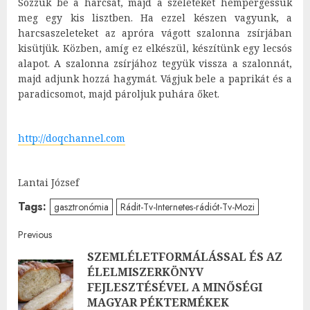
Sózzuk be a harcsát, majd a szeleteket hempergessük
meg egy kis lisztben. Ha ezzel készen vagyunk, a
harcsaszeleteket az apróra vágott szalonna zsírjában
kisütjük. Közben, amíg ez elkészül, készítünk egy lecsós
alapot. A szalonna zsírjához tegyük vissza a szalonnát,
majd adjunk hozzá hagymát. Vágjuk bele a paprikát és a
paradicsomot, majd pároljuk puhára őket.
http://doqchannel.com
Lantai József
Tags:
gasztronómia
Rádit-Tv-Internetes-rádiót-Tv-Mozi
Post
Previous
SZEMLÉLETFORMÁLÁSSAL ÉS AZ
navigation
ÉLELMISZERKÖNYV
Pre
FEJLESZTÉSÉVEL A MINŐSÉGI
post
MAGYAR PÉKTERMÉKEK