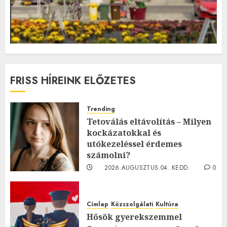
FRISS HÍREINK ELŐZETES
Trending
Tetoválás eltávolítás – Milyen
kockázatokkal és
utókezeléssel érdemes
számolni?
2026.AUGUSZTUS.04. KEDD.
0
0
Címlap
Közszolgálati
Kultúra
Hősök gyerekszemmel