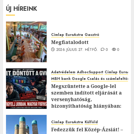
ÚJ HÍREINK
Címlap
EuroAstra
Gasztró
Megfiatalodott
2026.JÚLIUS.27. HÉTFŐ.
0
0
Adatvédelem
AdhocSupport
Címlap
EuroAst
MBH bank Google Csalás és számlafeltörés 
Megszüntette a Google-lel
szemben indított eljárását a
versenyhatóság,
bizonyíthatóság hiányában:
TE mit gondolsz erről?
2026.JÚLIUS.23. CSÜTÖRTÖK.
0
Címlap
EuroAstra
Külföld
0
Fedezzük fel Közép-Ázsiát! –