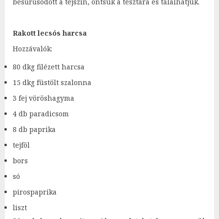
besűrűsödött a tejszín, öntsük a tésztára és tálalhatjuk.
Rakott lecsós harcsa
Hozzávalók:
80 dkg filézett harcsa
15 dkg füstölt szalonna
3 fej vöröshagyma
4 db paradicsom
8 db paprika
tejföl
bors
só
pirospaprika
liszt