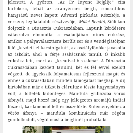
jelentett. A győztes, „Az Év Ínyenc Bejglije” cím
birtokosa, tehát az aranyérmes bejgli, romantikus
hangzású nevet kapott: Adventi pirkadat. Készítője, a
verseny legfiatalabb résztvevője,
Millei
Renátó,
Siófokon
dolgozik a Dinasztia Cukrászdában. Lapunk kérdésére
válaszolva elmondta: a családjában nincs cukrász,
amikor a pályaválasztásra került sor és a vendéglátóipar
felé „kezdett el kacsintgatni”, az osztályfőnöke javasolta
az iskolát, ahol a férje szakácsnak tanult. Ő inkább
cukrász lett, mert az „kreatívabb szakma” A Dinasztia
Cukrászdában kezdett tanulni, két és fél évvel ezelőtt
végzett, de igyekszik folyamatosan fejleszteni magát és
ehhez a cukrászdában minden támogatást megkap. A díj
birtokában már a titkot is elárulta: a tészta hagyományos
volt, a töltelék különleges. Mandula grillázsba vörös
áfonyát, majd hozzá még egy jellegzetes aromájú indiai
fűszert, kardamomot tett és összefőzte. Süteményekhez a
vörös áfonya – mandula kombináción már régóta
gondolkodott, végül most a bejglinél próbálta ki.