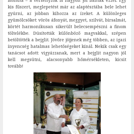
mondta – a versenyzők is nagyon jól bántak ezzel. Egy
kis fűszert, meglepetést már az alaptésztába bele lehet
gyúrni, az jobban kihozza az ízeket. A különleges
gyümölcsöket: vörös áfonyát, meggyet, szilvát, birsalmát,
körtét harmonikusan sikerült belecsempészni a finom
töltelékbe. Dúsították különböző magvakkal, szépen
betöltötték a bejglit. Jövőre jöjjenek még többen, az igazi
ínyencség hatalmas lehetőségeket kínál. Nekik csak egy
tanácsot adott: vigyázzanak, mert a bejglit nagyon jól
kell megsütni, alacsonyabb hőmérsékleten, kicsit
tovább!