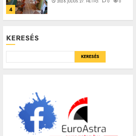
2026.JÚLIUS.27. HÉTFŐ.
0
0
4
KERESÉS
KERESÉS