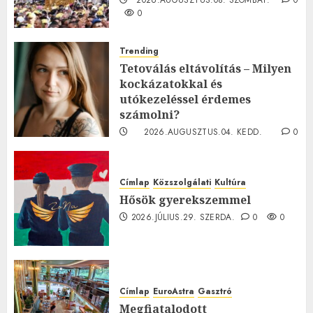
2026.AUGUSZTUS.08. SZOMBAT.
0
0
Trending
Tetoválás eltávolítás – Milyen
kockázatokkal és
utókezeléssel érdemes
számolni?
2026.AUGUSZTUS.04. KEDD.
0
0
Címlap
Közszolgálati
Kultúra
Hősök gyerekszemmel
2026.JÚLIUS.29. SZERDA.
0
0
Címlap
EuroAstra
Gasztró
Megfiatalodott