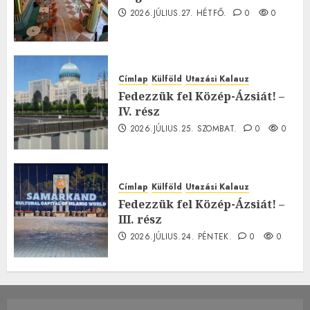
2026.JÚLIUS.27. HÉTFŐ.
0
0
Címlap
Külföld
Utazási Kalauz
Fedezzük fel Közép-Ázsiát! –
IV. rész
2026.JÚLIUS.25. SZOMBAT.
0
0
Címlap
Külföld
Utazási Kalauz
Fedezzük fel Közép-Ázsiát! –
III. rész
2026.JÚLIUS.24. PÉNTEK.
0
0