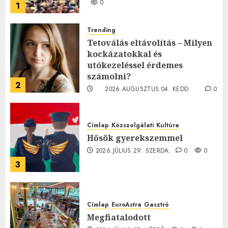
0
1
Trending
Tetoválás eltávolítás – Milyen
kockázatokkal és
utókezeléssel érdemes
számolni?
2
2026.AUGUSZTUS.04. KEDD.
0
0
Címlap
Közszolgálati
Kultúra
Hősök gyerekszemmel
2026.JÚLIUS.29. SZERDA.
0
0
3
Címlap
EuroAstra
Gasztró
Megfiatalodott