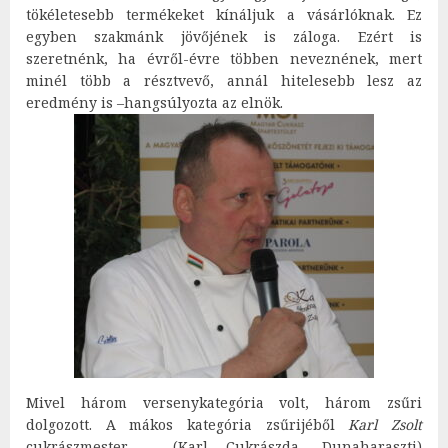
tökéletesebb termékeket kínáljuk a vásárlóknak. Ez
egyben szakmánk jövőjének is záloga. Ezért is
szeretnénk, ha évről-évre többen neveznének, mert
minél több a résztvevő, annál hitelesebb lesz az
eredmény is –hangsúlyozta az elnök.
Mivel három versenykategória volt, három zsűri
dolgozott. A mákos kategória zsűrijéből
Karl Zsolt
cukrászmester – (Karl Cukrászda, Dunaharaszti)