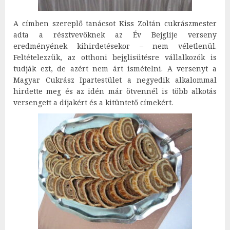
A címben szereplő tanácsot Kiss Zoltán cukrászmester
adta a résztvevőknek az Év Bejglije verseny
eredményének kihirdetésekor – nem véletlenül.
Feltételezzük, az otthoni bejglisütésre vállalkozók is
tudják ezt, de azért nem árt ismételni. A versenyt a
Magyar Cukrász Ipartestület a negyedik alkalommal
hirdette meg és az idén már ötvennél is több alkotás
versengett a díjakért és a kitüntető címekért.