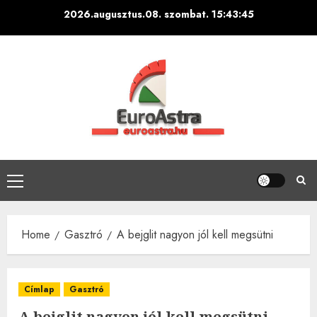
Skip
2026.augusztus.08. szombat.
15:43:47
to
content
Primary
Menu
Home
Gasztró
A bejglit nagyon jól kell megsütni
Címlap
Gasztró
A bejglit nagyon jól kell megsütni