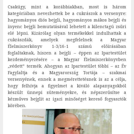
Csakúgy, mint a korábbiakban, most is három
kategóriában nevezhettek be a cukrászok a versenyre:
hagyományos diós bejgli, hagyományos mákos bejgli és
ínyenc bejgli bemutatásával lehetett a kilenctagú zsűri
elé lépni. Kizárólag olyan termékekkel indulhattak a
cukrászdák, amelyek megfelelnek a Magyar
Élelmiszerkönyv 1-3/16-1 számú előírásában
foglaltaknak, hiszen a bejgli – éppen az Ipartestület
kezdeményezésére – a Magyar Élelmiszerkönyvben
„védett” termék. Ahogyan az Ipartestület többi – az Év
Fagylaltja és a Magyarország Tortája – szakmai
versenyének, ennek a megmérettetésnek is az a célja,
hogy felhívja a figyelmet a kiváló alapanyagokból
készült ünnepi süteményekre, és népszerűsítse a
kézműves bejglit az igazi minőséget kereső fogyasztók
körében.