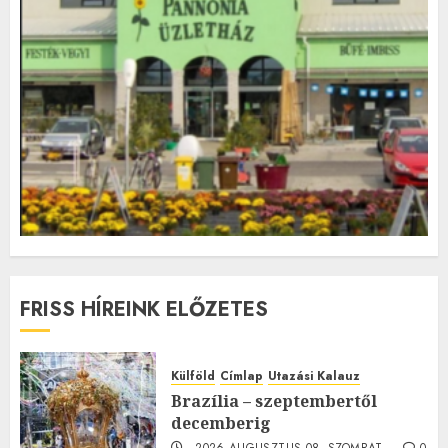
FRISS HÍREINK ELŐZETES
Külföld
Címlap
Utazási Kalauz
Brazília – szeptembertől
decemberig