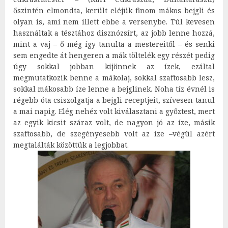
őszintén elmondta, került eléjük finom mákos bejgli és
olyan is, ami nem illett ebbe a versenybe. Túl kevesen
használtak a tésztához disznózsírt, az jobb lenne hozzá,
mint a vaj – ő még így tanulta a mestereitől – és senki
sem engedte át hengeren a mák töltelék egy részét pedig
úgy sokkal jobban kijönnek az ízek, ezáltal
megmutatkozik benne a mákolaj, sokkal szaftosabb lesz,
sokkal mákosabb íze lenne a bejglinek. Noha tíz évnél is
régebb óta csiszolgatja a bejgli receptjeit, szívesen tanul
a mai napig. Elég nehéz volt kiválasztani a győztest, mert
az egyik kicsit száraz volt, de nagyon jó az íze, másik
szaftosabb, de szegényesebb volt az íze –végül azért
megtalálták közöttük a legjobbat.