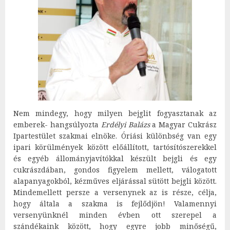
Nem mindegy, hogy milyen bejglit fogyasztanak az
emberek- hangsúlyozta
Erdélyi Balázs
a Magyar Cukrász
Ipartestület szakmai elnöke. Óriási különbség van egy
ipari körülmények között előállított, tartósítószerekkel
és egyéb állományjavítókkal készült bejgli és egy
cukrászdában, gondos figyelem mellett, válogatott
alapanyagokból, kézműves eljárással sütött bejgli között.
Mindemellett persze a versenynek az is része, célja,
hogy általa a szakma is fejlődjön! Valamennyi
versenyünknél minden évben ott szerepel a
szándékaink között, hogy egyre jobb minőségű,