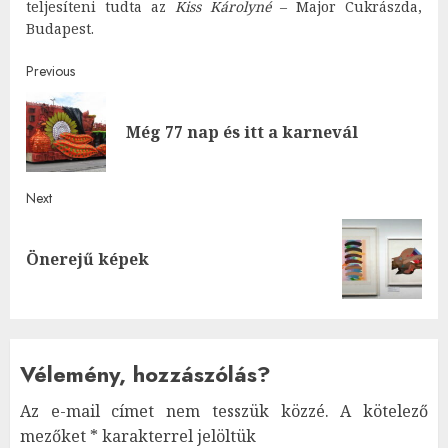
teljesíteni tudta az
Kiss Károlyné
– Major Cukrászda,
Budapest.
Post
Previous
navigation
Pre
Még 77 nap és itt a karnevál
post
Next
Next
Önerejű képek
post:
Vélemény, hozzászólás?
Az e-mail címet nem tesszük közzé.
A kötelező
mezőket
*
karakterrel jelöltük