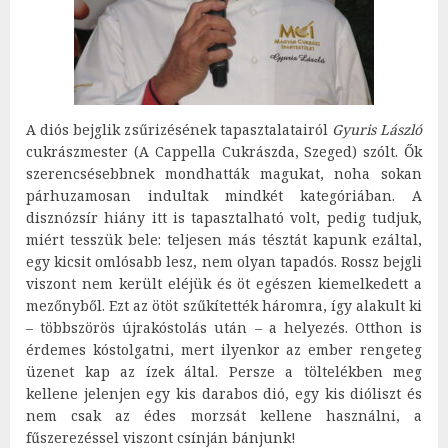
A diós bejglik zsűrizésének tapasztalatairól
Gyuris László
cukrászmester (A Cappella Cukrászda, Szeged) szólt. Ők
szerencsésebbnek mondhatták magukat, noha sokan
párhuzamosan indultak mindkét kategóriában. A
disznózsír hiány itt is tapasztalható volt, pedig tudjuk,
miért tesszük bele: teljesen más tésztát kapunk ezáltal,
egy kicsit omlósabb lesz, nem olyan tapadós. Rossz bejgli
viszont nem került eléjük és öt egészen kiemelkedett a
mezőnyből. Ezt az ötöt szűkítették háromra, így alakult ki
– többszörös újrakóstolás után – a helyezés. Otthon is
érdemes kóstolgatni, mert ilyenkor az ember rengeteg
üzenet kap az ízek által. Persze a töltelékben meg
kellene jelenjen egy kis darabos dió, egy kis dióliszt és
nem csak az édes morzsát kellene használni, a
fűszerezéssel viszont csínján bánjunk!