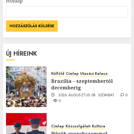
Honlap
ÚJ HÍREINK
Külföld
Címlap
Utazási Kalauz
Brazília – szeptembertől
decemberig
2026.AUGUSZTUS.08. SZOMBAT.
0
0
Címlap
Közszolgálati
Kultúra
Hősök gyerekszemmel