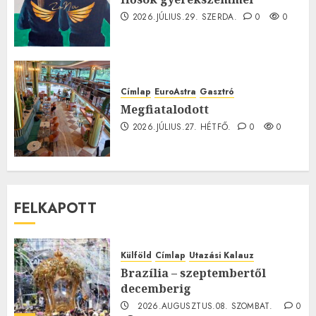
2026.JÚLIUS.29. SZERDA.
0
0
Címlap
EuroAstra
Gasztró
Megfiatalodott
2026.JÚLIUS.27. HÉTFŐ.
0
0
FELKAPOTT
Külföld
Címlap
Utazási Kalauz
Brazília – szeptembertől
decemberig
2026.AUGUSZTUS.08. SZOMBAT.
0