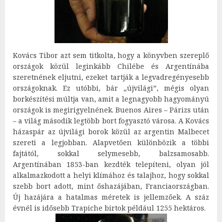
Kovács Tibor azt sem titkolta, hogy a könyvben szereplő
országok közül leginkább Chilébe és Argentínába
szeretnének eljutni, ezeket tartják a legvadregényesebb
országoknak. Ez utóbbi, bár „újvilági”, mégis olyan
borkészítési múltja van, amit a legnagyobb hagyományú
országok is megirigyelnének. Buenos Aires – Párizs után
– a világ második legtöbb bort fogyasztó városa. A Kovács
házaspár az újvilági borok közül az argentin Malbecet
szereti a legjobban. Alapvetően különbözik a többi
fajtától, sokkal selymesebb, balzsamosabb.
Argentínában 1853-ban kezdték telepíteni, olyan jól
alkalmazkodott a helyi klímához és talajhoz, hogy sokkal
szebb bort adott, mint őshazájában, Franciaországban.
Új hazájára a hatalmas méretek is jellemzőek. A száz
évnél is idősebb Trapiche birtok például 1255 hektáros.