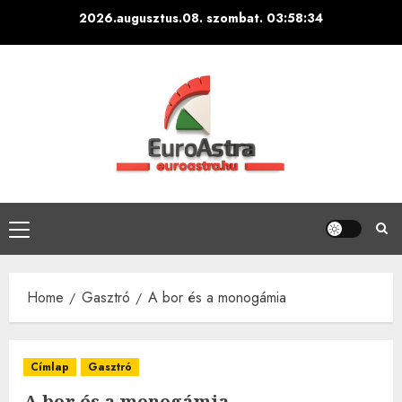
Skip
2026.augusztus.08. szombat.
03:58:36
to
content
Primary
Menu
Home
Gasztró
A bor és a monogámia
Címlap
Gasztró
A bor és a monogámia