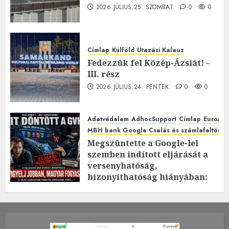
2026.JÚLIUS.25. SZOMBAT.
0
0
Címlap
Külföld
Utazási Kalauz
Fedezzük fel Közép-Ázsiát! –
III. rész
2026.JÚLIUS.24. PÉNTEK.
0
0
Adatvédelem
AdhocSupport
Címlap
EuroAst
MBH bank Google Csalás és számlafeltörés 
Megszüntette a Google-lel
szemben indított eljárását a
versenyhatóság,
bizonyíthatóság hiányában:
TE mit gondolsz erről?
2026.JÚLIUS.23. CSÜTÖRTÖK.
0
0