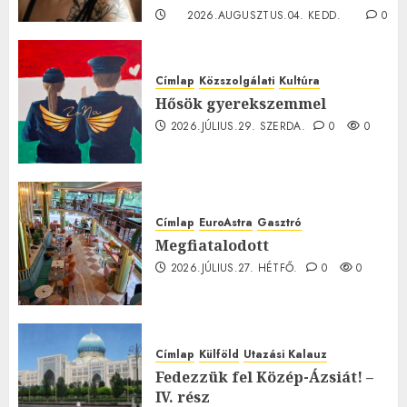
2026.AUGUSZTUS.04. KEDD.
0
0
Címlap
Közszolgálati
Kultúra
Hősök gyerekszemmel
2026.JÚLIUS.29. SZERDA.
0
0
Címlap
EuroAstra
Gasztró
Megfiatalodott
2026.JÚLIUS.27. HÉTFŐ.
0
0
Címlap
Külföld
Utazási Kalauz
Fedezzük fel Közép-Ázsiát! –
IV. rész