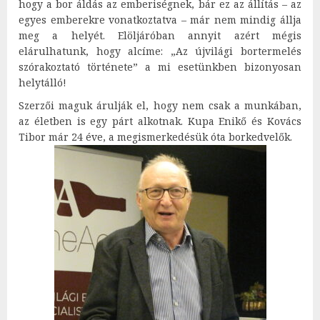
hogy a bor áldás az emberiségnek, bár ez az állítás – az
egyes emberekre vonatkoztatva – már nem mindig állja
meg a helyét. Elöljáróban annyit azért mégis
elárulhatunk, hogy alcíme: „Az újvilági bortermelés
szórakoztató története” a mi esetünkben bizonyosan
helytálló!
Szerzői maguk árulják el, hogy nem csak a munkában,
az életben is egy párt alkotnak. Kupa Enikő és Kovács
Tibor már 24 éve, a megismerkedésük óta borkedvelők.