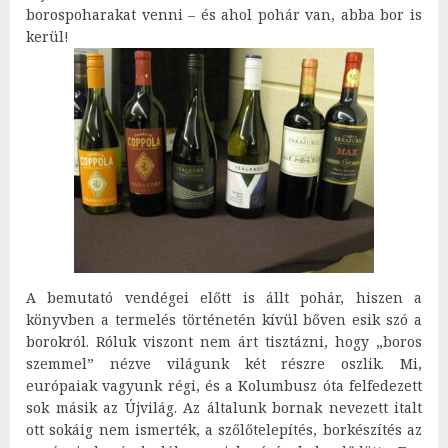
borospoharakat venni – és ahol pohár van, abba bor is
kerül!
A bemutató vendégei előtt is állt pohár, hiszen a
könyvben a termelés történetén kívül bőven esik szó a
borokról. Róluk viszont nem árt tisztázni, hogy „boros
szemmel” nézve világunk két részre oszlik. Mi,
európaiak vagyunk régi, és a Kolumbusz óta felfedezett
sok másik az Újvilág. Az általunk bornak nevezett italt
ott sokáig nem ismerték, a szőlőtelepítés, borkészítés az