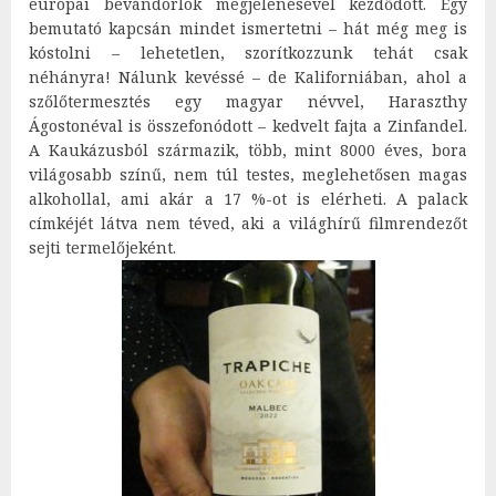
európai bevándorlók megjelenésével kezdődött. Egy
bemutató kapcsán mindet ismertetni – hát még meg is
kóstolni – lehetetlen, szorítkozzunk tehát csak
néhányra! Nálunk kevéssé – de Kaliforniában, ahol a
szőlőtermesztés egy magyar névvel, Haraszthy
Ágostonéval is összefonódott – kedvelt fajta a Zinfandel.
A Kaukázusból származik, több, mint 8000 éves, bora
világosabb színű, nem túl testes, meglehetősen magas
alkohollal, ami akár a 17 %-ot is elérheti. A palack
címkéjét látva nem téved, aki a világhírű filmrendezőt
sejti termelőjeként.