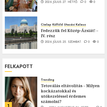
2026.JÚLIUS.27. HÉTFŐ.
0
0
Címlap
Külföld
Utazási Kalauz
Fedezzük fel Közép-Ázsiát! –
IV. rész
2026.JÚLIUS.25. SZOMBAT.
0
0
FELKAPOTT
Trending
Tetoválás eltávolítás – Milyen
kockázatokkal és
utókezeléssel érdemes
számolni?
1