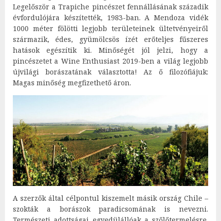
Legelőször a Trapiche pincészet fennállásának századik
évfordulójára készítették, 1983-ban. A Mendoza vidék
1000 méter fölötti legjobb területeinek ültetvényeiről
származik, édes, gyümölcsös ízét erőteljes fűszeres
hatások egészítik ki. Minőségét jól jelzi, hogy a
pincészetet a Wine Enthusiast 2019-ben a világ legjobb
újvilági borászatának választotta! Az ő filozófiájuk:
Magas minőség megfizethető áron.
A szerzők által célpontul kiszemelt másik ország Chile –
szokták a borászok paradicsomának is nevezni.
Természeti adottságai egyedülállóak a szőlőtermelésre.