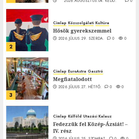
2026.AUGUSZTUS.04. KEDD.
0
0
Címlap
Közszolgálati
Kultúra
Hősök gyerekszemmel
2026.JÚLIUS.29. SZERDA.
0
0
2
Címlap
EuroAstra
Gasztró
Megfiatalodott
2026.JÚLIUS.27. HÉTFŐ.
0
0
3
Címlap
Külföld
Utazási Kalauz
Fedezzük fel Közép-Ázsiát! –
IV. rész
2026.JÚLIUS.25. SZOMBAT.
0
0