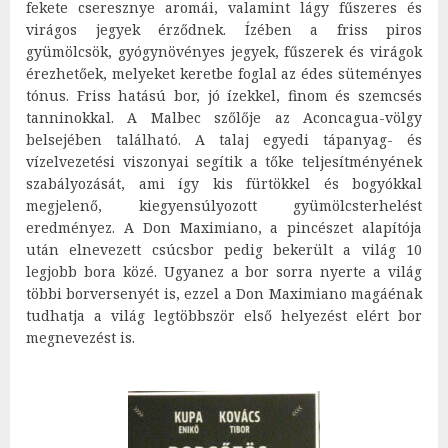
fekete cseresznye aromái, valamint lágy fűszeres és
virágos jegyek érződnek. Ízében a friss piros
gyümölcsök, gyógynövényes jegyek, fűszerek és virágok
érezhetőek, melyeket keretbe foglal az édes süteményes
tónus. Friss hatású bor, jó ízekkel, finom és szemcsés
tanninokkal. A Malbec szőlője az Aconcagua-völgy
belsejében található. A talaj egyedi tápanyag- és
vízelvezetési viszonyai segítik a tőke teljesítményének
szabályozását, ami így kis fürtökkel és bogyókkal
megjelenő, kiegyensúlyozott gyümölcsterhelést
eredményez. A Don Maximiano, a pincészet alapítója
után elnevezett csúcsbor pedig bekerült a világ 10
legjobb bora közé. Ugyanez a bor sorra nyerte a világ
többi borversenyét is, ezzel a Don Maximiano magáénak
tudhatja a világ legtöbbször első helyezést elért bor
megnevezést is.