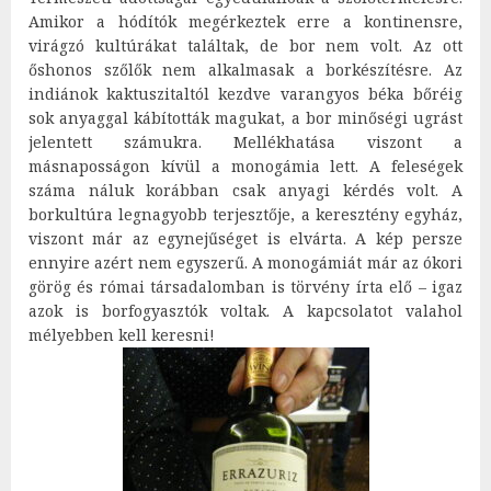
Amikor a hódítók megérkeztek erre a kontinensre,
virágzó kultúrákat találtak, de bor nem volt. Az ott
őshonos szőlők nem alkalmasak a borkészítésre. Az
indiánok kaktuszitaltól kezdve varangyos béka bőréig
sok anyaggal kábították magukat, a bor minőségi ugrást
jelentett számukra. Mellékhatása viszont a
másnaposságon kívül a monogámia lett. A feleségek
száma náluk korábban csak anyagi kérdés volt. A
borkultúra legnagyobb terjesztője, a keresztény egyház,
viszont már az egynejűséget is elvárta. A kép persze
ennyire azért nem egyszerű. A monogámiát már az ókori
görög és római társadalomban is törvény írta elő – igaz
azok is borfogyasztók voltak. A kapcsolatot valahol
mélyebben kell keresni!