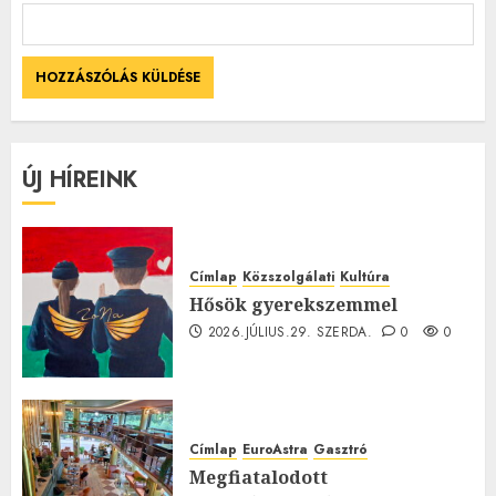
ÚJ HÍREINK
Címlap
Közszolgálati
Kultúra
Hősök gyerekszemmel
2026.JÚLIUS.29. SZERDA.
0
0
Címlap
EuroAstra
Gasztró
Megfiatalodott