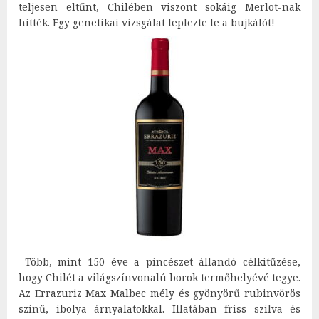
teljesen eltűnt, Chilében viszont sokáig Merlot-nak
hitték. Egy genetikai vizsgálat leplezte le a bujkálót!
Több, mint 150 éve a pincészet állandó célkitűzése,
hogy Chilét a világszínvonalú borok termőhelyévé tegye.
Az Errazuriz Max Malbec mély és gyönyörű rubinvörös
színű, ibolya árnyalatokkal. Illatában friss szilva és