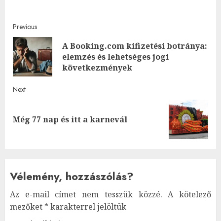
Post
Previous
A Booking.com kifizetési botránya:
navigation
Pre
elemzés és lehetséges jogi
post
következmények
Next
Next
Még 77 nap és itt a karnevál
post:
Vélemény, hozzászólás?
Az e-mail címet nem tesszük közzé.
A kötelező
mezőket
*
karakterrel jelöltük