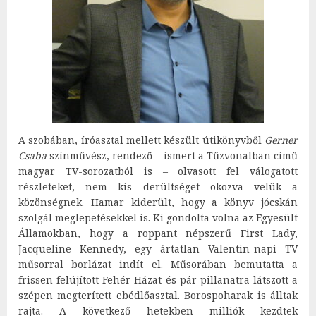
A szobában, íróasztal mellett készült útikönyvből
Gerner
Csaba
színművész, rendező – ismert a Tűzvonalban című
magyar TV-sorozatból is – olvasott fel válogatott
részleteket, nem kis derültséget okozva velük a
közönségnek. Hamar kiderült, hogy a könyv jócskán
szolgál meglepetésekkel is. Ki gondolta volna az Egyesült
Államokban, hogy a roppant népszerű First Lady,
Jacqueline Kennedy, egy ártatlan Valentin-napi TV
műsorral borlázat indít el. Műsorában bemutatta a
frissen felújított Fehér Házat és pár pillanatra látszott a
szépen megterített ebédlőasztal. Borospoharak is álltak
rajta. A következő hetekben milliók kezdtek