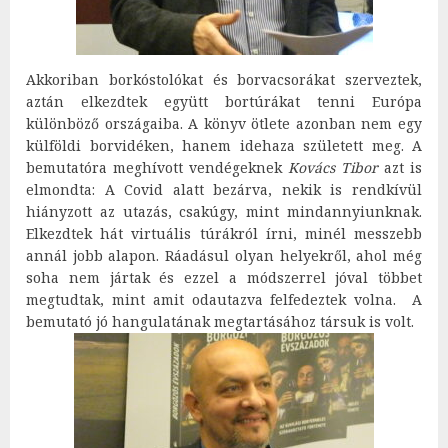
Akkoriban borkóstolókat és borvacsorákat szerveztek,
aztán elkezdtek együtt bortúrákat tenni Európa
különböző országaiba. A könyv ötlete azonban nem egy
külföldi borvidéken, hanem idehaza született meg. A
bemutatóra meghívott vendégeknek
Kovács Tibor
azt is
elmondta: A Covid alatt bezárva, nekik is rendkívül
hiányzott az utazás, csakúgy, mint mindannyiunknak.
Elkezdtek hát virtuális túrákról írni, minél messzebb
annál jobb alapon. Ráadásul olyan helyekről, ahol még
soha nem jártak és ezzel a módszerrel jóval többet
megtudtak, mint amit odautazva felfedeztek volna. A
bemutató jó hangulatának megtartásához társuk is volt.